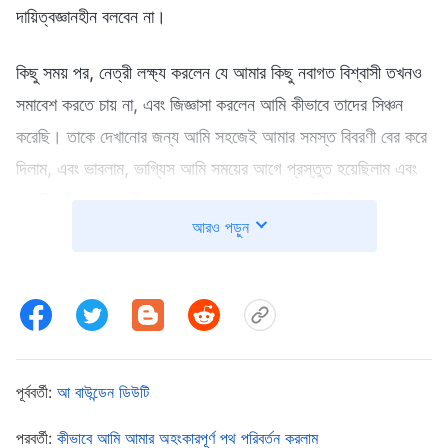
দায়িত্বজ্ঞানহীন বলবেন না।
কিছু সময় পর, নেত্রী লক্ষ্য করলেন যে আমার কিছু নবাগত বিশ্বাসী তখনও
সমাবেশ করতে চায় না, এবং জিজ্ঞাসা করলেন আমি কীভাবে তাদের সিঞ্চন
করেছি। তাকে দেখানোর জন্য আমি সহজেই আমার সমস্ত বিবরণী বের করে
দিলাম, এবং ভাবলাম, ভাগ্যিস আমি সময়ের আগে প্রস্তুত হয়েছিলাম এবং
এই বিবরণীগুলো রেখেছিলাম। অন্যথায় আমার কাছে সুনির্দিষ্ট কিছু থাকত না,
আরও পড়ুন
এবং কে জানে তিনি আমাকে কীভাবে তিরস্কার করতেন। ঠিক যখন আমি
একটু তৃপ্ত বোধ করছিলাম, নেত্রী বললেন, “আমি এই বিবরণীগুলি থেকে
কোনো সমস্যা দেখতে পাচ্ছি না, কিন্তু পরপর বেশ কয়েকজন উপস্থিত
হওয়া বন্ধ করে দিয়েছে, তাই আপনার কাজে অবশ্যই কোনো সমস্যা
আছে। এই মুহূর্তে আমি দেখতে পাচ্ছি না সেটা কী হতে পারে, কিন্তু ইদানীং
আমাদের আলাপচারিতায় আপনি ক্রমাগত নবাগত বিশ্বাসীদের সমস্যার কথা
পূর্ববর্তী:
আ বাউন্ডেন ডিউটি
বলছেন। সেটা ঠিক স্বাভাবিক নয়। সমস্যাটা কোথায় রয়েছে সে সম্পর্কে
পরবর্তী:
কীভাবে আমি আমার অহংকারপূর্ণ পথ পরিবর্তন করলাম