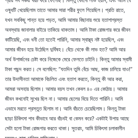
প্রায় সব সঞ্চয় খরচ করে ফেলেছি। কিন্তু কোনো লাভ হয়নি, এবং আমি যে
ওষুধটি খেয়েছিলাম তাতে আমার সারা শরীর ফুলে গিয়েছিল। প্রতি রাতে,
যখন সবকিছু শান্ত হয়ে পড়ত, আমি আমার বিছানায় শুয়ে হতাশাগ্রস্ত
অবস্থায় জানালার বাইরে তাকিয়ে থাকতাম। আমি টাকা রোজগার করে জীবন
কাটিয়েছি, এবং ধনী তো হতেই পারিনি, আমার স্বাস্থ্য নষ্ট হয়েছিল, এবং
আমার জীবন হয়ে উঠেছিল দুর্বিষহ। বেঁচে থেকে কী লাভ হত? আমি আর
অর্থ উপার্জনের চেষ্টা করে নিজেকে মেরে ফেলতে চাইনি। কিন্তু আমার স্বামী
টাকা পছন্দ করত। সে বলেছিল: “যতদিন তুমি বেঁচে আছ, কাজ চালিয়ে যাও!”
তার উদাসীনতা আমাকে বিচলিত এবং হতাশ করতে, কিন্তু কী আর করা,
আমরা অসহায় ছিলাম। আমার বয়স তখন কেবল ৪০ এর কোঠায়। আমার
জীবন কখনোই সুখের ছিল না। আমার ছেলের বিয়ে দিতে পারিনি। আমি
এভাবে মরতে প্রস্তুত ছিলাম না। আমি বাঁচতে চেয়েছিলাম। কিন্তু টাকা
ছাড়া চিকিৎসা পাব কীভাবে আর বাঁচবই বা কেমন করে? একটাই উপায় আছে
সেটা হলো টাকা রোজগার করতে থাকা। সুতরাং, আমি চিকিৎসা চলাকালীন