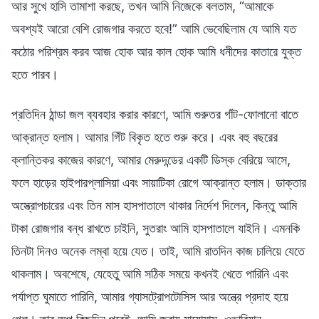
আর সুখে হাসি তামাশা করছে, তখন আমি নিজেকে বলতাম, “আমাকে
অবশ্যই আরো বেশি রোজগার করতে হবে!” আমি ভেবেছিলাম যে আমি যত
কঠোর পরিশ্রম করব আজ হোক আর কাল হোক আমি ধনীদের কাতারে যুক্ত
হতে পারব।
প্রতিদিন ঠান্ডা জল ব্যবহার করার কারণে, আমি গুরুতর গাঁট-ফোলানো বাতে
আক্রান্ত হলাম। আমার গিঁট বিকৃত হতে শুরু করে। এবং বহু বছরের
ক্লান্তিকর কাজের কারণে, আমার মেরুদন্ডের একটি ডিস্ক বেরিয়ে আসে,
ফলে হাড়ের হাইপারপ্লাসিয়া এবং সায়াটিকা রোগে আক্রান্ত হলাম। ডাক্তার
অস্ত্রোপচারের এবং তিন মাস হাসপাতালে থাকার নির্দেশ দিলেন, কিন্তু আমি
টাকা রোজগার বন্ধ রাখতে চাইনি, সুতরাং আমি হাসপাতালে যাইনি। এমনকি
তিনটা দিনও অনেক লম্বা হয়ে যেত। তাই, আমি রাতদিন কাজ চালিয়ে যেতে
থাকলাম। অবশেষে, যেহেতু আমি সঠিক সময়ে কখনই খেতে পারিনি এবং
পর্যাপ্ত ঘুমাতে পারিনি, আমার গ্যাসট্রোপটোসিস আর অন্ত্রে প্রদাহ হয়ে