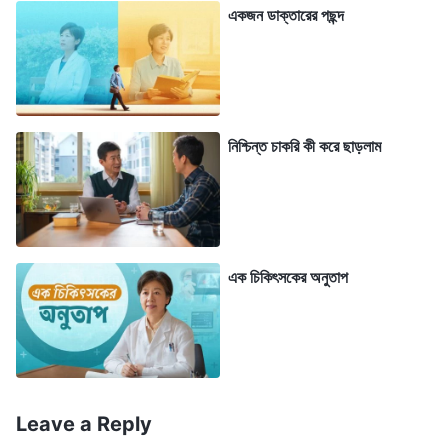
একজন ডাক্তারের পছন্দ
আমাদের জীবনকে সত্যিই অর্থপূর্ণ করে তুলতে পারে, এবং আরো অনেক
কিছু। আরও কী, সে বলেছিল তাঁর বাক্যগুলি পড়ে, এবং সত্য বোঝার
মাধ্যমে, আমরা এই জিনিসগুলো দেখতে পারি, তখন আমাদের কষ্ট লাঘব
হবে। আমার বন্ধু আমাকে সর্বশক্তিমান ঈশ্বরের বাক্যের একটি অনুচ্ছেদ
পড়ে শোনাল। “
জন্ম, মৃত্যু, অসুস্থতা এবং বার্ধকের জন্য মানুষ আজীবন যে
নিশ্চিন্ত চাকরি কী করে ছাড়লাম
কষ্টভোগ করে, তার উৎস কী? কী কারণে মানুষকে এসব কষ্টভোগ করতে হয়?
মানুষকে প্রথম যখন সৃষ্টি করা হয়েছিল, তখন তাদের এই দুর্ভোগ ছিল না, ছিল
কি? এই দুর্ভোগ তাহলে কোথা থেকে এল? শয়তানের দ্বারা মানুষ প্রলুব্ধ
হওয়ার পর, এবং শয়তানের দ্বারা তারা ভ্রষ্ট হয়ে অধঃপতিত হওয়ার পরেই এই
এক চিকিৎসকের অনুতাপ
দুর্ভোগের উৎপত্তি হয়েছিল। মানুষের দেহের বেদনা, এর যন্ত্রণা এবং এর
শূন্যতা, সেইসাথে মানব জগতের অত্যন্ত দুঃখজনক বিষয়গুলি, শয়তান
মানবজাতিকে কলুষিত করার পরেই সৃষ্টি হয়েছিল। শয়তানের দ্বারা মানবজাতি
কলুষিত হওয়ার পরে, সেটাই তাদের যাতনা দিতে শুরু করেছিল। ফলত, তারা
Leave a Reply
আরো অধঃপতিত হতে থাকে। মানবজাতির মধ্যে নানান ব্যাধি আরো, আরো