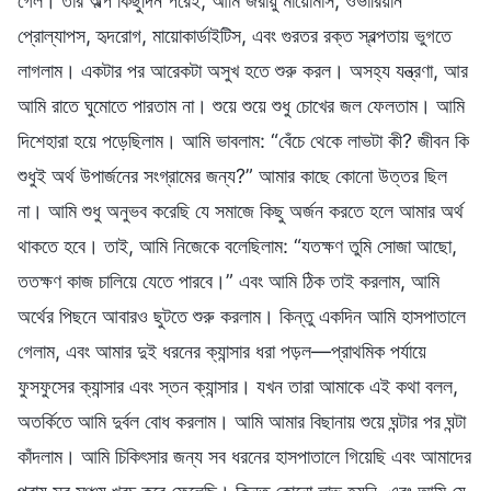
গেল। তার অল্প কিছুদিন পরেই, আমি জরায়ু মায়োমাস, ওভারিয়ান
প্রোল্যাপস, হৃদরোগ, মায়োকার্ডাইটিস, এবং গুরতর রক্ত স্বল্পতায় ভুগতে
লাগলাম। একটার পর আরেকটা অসুখ হতে শুরু করল। অসহ্য যন্ত্রণা, আর
আমি রাতে ঘুমোতে পারতাম না। শুয়ে শুয়ে শুধু চোখের জল ফেলতাম। আমি
দিশেহারা হয়ে পড়েছিলাম। আমি ভাবলাম: “বেঁচে থেকে লাভটা কী? জীবন কি
শুধুই অর্থ উপার্জনের সংগ্রামের জন্য?” আমার কাছে কোনো উত্তর ছিল
না। আমি শুধু অনুভব করেছি যে সমাজে কিছু অর্জন করতে হলে আমার অর্থ
থাকতে হবে। তাই, আমি নিজেকে বলেছিলাম: “যতক্ষণ তুমি সোজা আছো,
ততক্ষণ কাজ চালিয়ে যেতে পারবে।” এবং আমি ঠিক তাই করলাম, আমি
অর্থের পিছনে আবারও ছুটতে শুরু করলাম। কিন্তু একদিন আমি হাসপাতালে
গেলাম, এবং আমার দুই ধরনের ক্যান্সার ধরা পড়ল—প্রাথমিক পর্যায়ে
ফুসফুসের ক্যান্সার এবং স্তন ক্যান্সার। যখন তারা আমাকে এই কথা বলল,
অতর্কিতে আমি দুর্বল বোধ করলাম। আমি আমার বিছানায় শুয়ে ঘন্টার পর ঘন্টা
কাঁদলাম। আমি চিকিৎসার জন্য সব ধরনের হাসপাতালে গিয়েছি এবং আমাদের