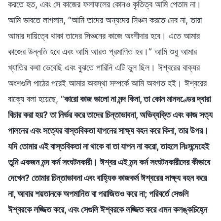
করতে হত, এবং সে কাজের ফলাফলের কোনও কৃতিত্ব আমি পেতাম না।
আমি ভাবতে লাগলাম, “আমি তাদের অন্যদের সিঞ্চন করতে দেব না, তারা
আমার দায়িত্বে থাকা তাদের সিঞ্চনের কাজে অংশীদার হবে। এতে আমার
কাজের উন্নতি হবে এবং আমি আরও প্রমাণিত হব।” আমি শুধু আমার
খ্যাতির কথা ভেবেছি এবং বুঝতে পারিনি এটি ভুল ছিল। ঈশ্বরের বাক্যর
অংশগুলি পাঠের পরেই আমার অবস্থা সম্পর্কে আমি অবগত হই। ঈশ্বরের
বাক্যে বলা হয়েছে, “
কারো কাজ ভালো না মন্দ কিনা, তা কোন মানদণ্ডের দ্বারা
বিচার করা হয়? তা নির্ভর করে তাদের চিন্তাভাবনা, অভিব্যক্তি এবং কাজ সত্য
পালনের এবং সত্যের বাস্তবিকতা যাপনের সাক্ষ্য বহন করে কিনা, তার উপর।
যদি তোমার এই বাস্তবিকতা না থাকে বা তা যাপন না করো, তাহলে নিঃসন্দেহেই
তুমি একজন মন্দ কর্ম সংঘটনকারী। ঈশ্বর এই মন্দ কর্ম সংঘটনকারীদের কীভাবে
দেখেন? তোমার চিন্তাভাবনা এবং বাহ্যিক কাজকর্ম ঈশ্বরের সাক্ষ্য বহন করে
না, আবার শয়তানকে অপমানিত বা পরাজিতও করে না; পরিবর্তে সেগুলি
ঈশ্বরকে লজ্জিত করে, এবং সেগুলি ঈশ্বরকে লজ্জিত করে এমন কলঙ্কচিহ্নে