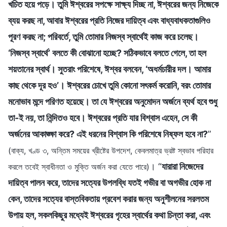
খচিত হয়ে পড়ে। তুমি ঈশ্বরের সপক্ষে সাক্ষ্য দিচ্ছ না, ঈশ্বরের জন্য নিজেকে
ব্যয় করছ না, আবার ঈশ্বরের প্রতি নিজের দায়িত্ব এবং বাধ্যবাধকতাগুলিও
পূরণ করছ না; পরিবর্তে, তুমি তোমার নিজস্ব স্বার্থেই কাজ করে চলেছ।
‘নিজস্ব স্বার্থে’ বলতে কী বোঝানো হচ্ছে? সঠিকভাবে বলতে গেলে, তা হল
শয়তানের স্বার্থ। সুতরাং পরিশেষে, ঈশ্বর বলবেন, ‘অধর্মচারীর দল। আমার
কাছ থেকে দূর হও’। ঈশ্বরের চোখে তুমি কোনো সৎকর্ম করোনি, বরং তোমার
মনোভাব মন্দে পরিণত হয়েছে। তা যে ঈশ্বরের অনুমোদন অর্জনে ব্যর্থ হবে শুধু
তা-ই নয়, তা নিন্দিতও হবে। ঈশ্বরের প্রতি যার বিশ্বাস এহেন, সে কী
অর্জনের আকাঙ্ক্ষা করে? এই ধরনের বিশ্বাস কি পরিশেষে নিষ্ফল হবে না?
”
(বাক্য, খণ্ড ৩, অন্তিম সময়ের খ্রীষ্টের উপদেশ, কেবলমাত্র ভ্রষ্ট স্বভাব পরিহার
। “
যারারা নিজেদের
করলে তবেই স্বাধীনতা ও মুক্তি অর্জন করা যেতে পারে)
দায়িত্ব পালন করে, তাদের সত্যের উপলব্ধি যতই গভীর বা অগভীর হোক না
কেন, তাদের সত্যের বাস্তবিকতায় প্রবেশ করার জন্য অনুশীলনের সরলতম
উপায় হল, সকলকিছুর মধ্যেই ঈশ্বরের গৃহের স্বার্থের কথা চিন্তা করা, এবং