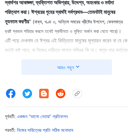
স্বার্থপর আকাঙ্ক্ষা, ব্যক্তিগত অভিপ্রায়, উদ্দেশ্য, অহংকার ও মর্যাদা
পরিত্যাগ করা। ঈশ্বরের গৃহের স্বার্থই সর্বপ্রথম—তেমনটাই মানুষের
ন্যূনতম করণীয়
”
(বাক্য, খণ্ড ৩, অন্তিম সময়ের খ্রীষ্টের উপদেশ, কেবলমাত্র
।
ভ্রষ্ট স্বভাব পরিহার করলে তবেই স্বাধীনতা ও মুক্তি অর্জন করা যেতে পারে)
এটি পড়ে দেখলাম যে ঈশ্বর এই ভিত্তিতে মানুষের মূল্যায়ন করেন না যে কে
কতটা কষ্ট পাবে, বা নিজের দায়িত্ব পালনে সক্রিয় কি না। মানুষ তার কর্তব্যে
সত্যের অনুশীলন করে কি না ঈশ্বর তা দেখেন, তাদের লক্ষ্য এবং সূচনা-বিন্দু
আরও পড়ুন
গির্জার স্বার্থ রক্ষা করছে কিনা, এবং তারা ঈশ্বরকে সন্তুষ্ট করার চেষ্টা করে কি
না। আপনার উদ্দেশ্য যদি হয় নিজেকে ভাল প্রমাণিত এবং লক্ষণীয় করে
তোলা, ঈশ্বর কখনই তাতে সম্মতি দেবেন না, এবং তিনি অন্যায়কারী হিসাবে
আপনার নিন্দা করবেন। আমি জানতাম নবাগতদের অনুশীলন করা গুরুত্বপূর্ণ।
সেটা সিঞ্চনকারী কর্মীদের অভাবের সমস্যার সমাধান করতে পারত, এবং
নবাগতরাও তাদের দায়িত্ব পালন করতে পারত, সত্য এবং ঈশ্বরের কাজ
পূর্ববর্তী:
একজন “ভালো নেতার” প্রতিফলন
অনুভব করতে শিখতে পারত। যার ফলে তারা দ্রুত পরিণত হত। কিন্তু
পরবর্তী:
নিজের দায়িত্বের প্রতি সঠিক মনোভাব