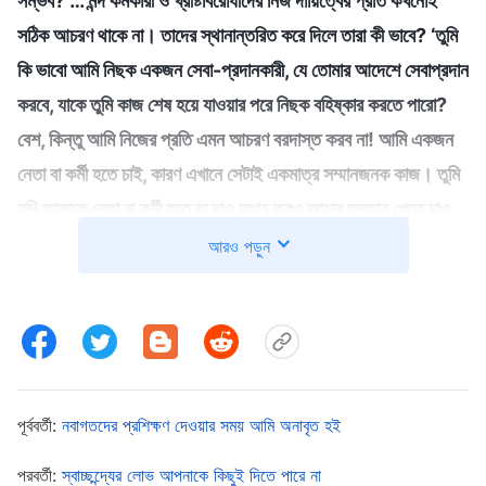
সম্ভব? … মন্দ কর্মকারী ও খ্রীষ্টবিরোধীদের নিজ দায়িত্বের প্রতি কখনোই
সঠিক আচরণ থাকে না। তাদের স্থানান্তরিত করে দিলে তারা কী ভাবে? ‘তুমি
কি ভাবো আমি নিছক একজন সেবা-প্রদানকারী, যে তোমার আদেশে সেবাপ্রদান
করবে, যাকে তুমি কাজ শেষ হয়ে যাওয়ার পরে নিছক বহিষ্কার করতে পারো?
বেশ, কিন্তু আমি নিজের প্রতি এমন আচরণ বরদাস্ত করব না! আমি একজন
নেতা বা কর্মী হতে চাই, কারণ এখানে সেটাই একমাত্র সম্মানজনক কাজ। তুমি
যদি আমাকে নেতা বা কর্মী হতে না দাও অথচ তবুও আমার অবদান পেতে চাও,
তাহলে তুমি তা ভুলে যেতে পারো!’ এটা কী ধরনের মনোভাব? এটা কী ধরনের
আরও পড়ুন
আনুগত্য? কাজের দায়িত্ব পরিবর্তনের প্রতি তাদের এরকম মনোভাবকে কে
চালনা করে? হঠকারিতা, তাদের নিজস্ব ধারণা, এবং দুর্নীতিগ্রস্ত স্বভাব, তাই
না? আর এইভাবে এগিয়ে যাওয়ার পরিণতি কী? প্রথমত, তারা কি তাদের
পরবর্তী দায়িত্বে নিষ্ঠাবান ও আন্তরিক হতে পারবে? না, পারবে না। তাদের কি
ইতিবাচক মনোভাব থাকবে? তারা কীরকম অবস্থায় থাকবে?
(হতাশার
পূর্ববর্তী:
নবাগতদের প্রশিক্ষণ দেওয়ার সময় আমি অনাবৃত হই
অবস্থায়।)
হতাশার সারমর্ম কী? প্রতিরোধ। এবং প্রতিরোধপূর্ণ ও
পরবর্তী:
স্বাচ্ছন্দ্যের লোভ আপনাকে কিছুই দিতে পারে না