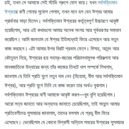
চাই, তখন সে আমাকে সেই স্টাডি গ্রুপে যোগ করে। যখন
সর্বশক্তিমান
ঈশ্বর
ের বাণী শোনার সুযোগ পেলাম, তখন মনে হল যেন ঈশ্বর আমার
প্রার্থনায় সাড়া দিলেন। সর্বশক্তিমান ঈশ্বরের কর্তৃত্বপূর্ণ উচ্চারণে আকৃষ্ট
হয়েছিলাম, আর এই কথাগুলো আমার অনেক সংশয় আর পূর্বধারণার সমাধান
করেছিল। আমি জানতাম যে ঈশ্বর ইতিমধ্যেই ফিরে এসেছেন আর নতুন
কাজ করছেন। এটা আমার উপর বিরাট প্রভাব ফেলে। বিস্ময়, আনন্দ আর
কৌতূহল নিয়ে, ঈশ্বরের ছয় সহস্র-বছরের পরিচালনামূলক পরিকল্পনা আর
মানবজাতিকে উদ্ধারের জন্য তাঁর কাজের তিনটে ধাপ সম্পর্কে শিখলাম,
জানলাম যে তিনি প্রতি যুগে নতুন নাম নেন (যিহোবা, যীশু আর সর্বশক্তিমান
ঈশ্বর), আর প্রতি যুগে তিনি যে কাজ করেন তার অর্থও বুঝলাম।
সর্বশক্তিমান ঈশ্বরের বাণী আমাকে আকৃষ্ট করল—খুব খুশি হয়েছিলাম।
আরো সত্য জানতে আর অন্যদের জানাতে চেয়েছিলাম, তাই সানন্দে আমার
প্রতিবেশীদের সুসমাচার জানালাম, তাদের বললাম যে প্রভু যীশু ফিরে
এসেছেন। ভেবেছিলাম যে কোনো বিশ্বাসী অন্তিম সময়ের ঈশ্বরের সুসমাচার