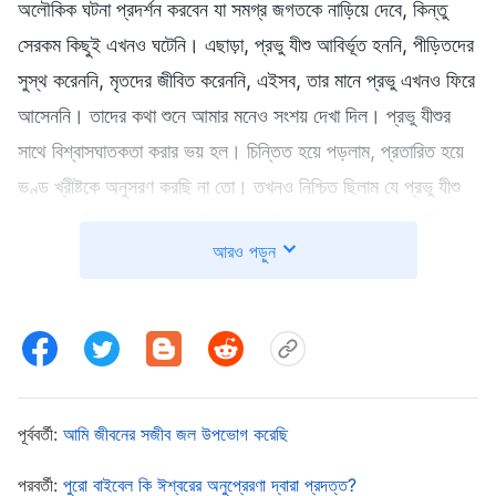
অলৌকিক ঘটনা প্রদর্শন করবেন যা সমগ্র জগতকে নাড়িয়ে দেবে, কিন্তু
সেরকম কিছুই এখনও ঘটেনি। এছাড়া, প্রভু যীশু আবির্ভূত হননি, পীড়িতদের
সুস্থ করেননি, মৃতদের জীবিত করেননি, এইসব, তার মানে প্রভু এখনও ফিরে
আসেননি। তাদের কথা শুনে আমার মনেও সংশয় দেখা দিল। প্রভু যীশুর
সাথে বিশ্বাসঘাতকতা করার ভয় হল। চিন্তিত হয়ে পড়লাম, প্রতারিত হয়ে
ভণ্ড খ্রীষ্টকে অনুসরণ করছি না তো। তখনও নিশ্চিত ছিলাম যে প্রভু যীশু
মেঘে চড়ে ফিরে আসবেন আর বিশাল সাদা সিংহাসনে বসে পাপ অনুযায়ী
আরও পড়ুন
প্রত্যেক ব্যক্তির বিচার করবেন, কিন্তু সুসমাচার প্রচারকরা বলল যে ঈশ্বর
দেহধারণ করেছেন এবং আমাদের পাপের বিচার করার জন্য বাণী উচ্চারণ
করছেন। এই সব বিষয়গুলো আমার ভিতরে একটা দ্বন্দ্ব তৈরি করে, এবং
আমার অস্বস্তি আরো বেড়েই চলে। যদিও আমাদের সান্ধ্য উপদেশের জন্য
উন্মুখ ছিলাম তবুও এই অনুসন্ধান চালিয়ে যেতে চাইলাম, কিন্তু আমার
প্রতিবেশীরা যা বলল তা আমার হৃদয়ে গেঁথে গিয়েছিল, তাই সাবধান হয়ে
পূর্ববর্তী:
আমি জীবনের সজীব জল উপভোগ করেছি
গেলাম। উপদেশ শুরু হলে, গ্রুপ ছাড়ার সিদ্ধান্ত নিলাম।
পরবর্তী:
পুরো বাইবেল কি ঈশ্বরের অনুপ্রেরণা দ্বারা প্রদত্ত?