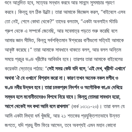
শুনে আনন্দিত হবে, সত্যের সন্ধান করবে আর সানন্দে সুসমাচার গ্রহণ
করবে। কিন্তু হল ঠিক উল্টো। তারা আমাকে জিজ্ঞেস করল, “বাইবেলে এসব
তো নেই, পেলে কোথা থেকে?” তাদের বলতাম, “একটা অনলাইন স্টাডি
গ্রুপ থেকে এ সম্পর্কে জেনেছি, আর সবেমাত্র পড়তে শুরু করেছি বলে
আমার জ্ঞান সীমিত, কিন্তু সর্বশক্তিমান ঈশ্বরের বাণীগুলো সত্যিই আমাকে
আকৃষ্ট করেছে।” তারা আমাকে সাবধানে থাকতে বলল, আর বলল অন্তিম
সময়ে প্রচুর ভণ্ড খ্রীষ্টের আবির্ভাব হবে। তারপর তারা আমাকে বাইবেলের
কয়েকটা স্তোত্র পাঠায়: “
সেই সময় কেউ যদি বলে, ‘এই দেখ, খ্রীস্ট এখানে’
অথবা ‘ঐ যে ওখানে’ বিশ্বাস করো না। কারণ তখন অনেক নকল মশীহ ও
ভণ্ড নবীর উদ্ভব হবে। তারা চমকপ্রদ নিদর্শন ও অলৌকিক কাণ্ড দেখিয়ে
সম্ভব হলে মনোনীতদেরও বিপথে নিয়ে যাবে। কিন্তু তোমরা সাবধান হয়ো,
আগে থেকেই সব কথা আমি বলে রাখলাম
”
। তারা বলল যে
(মার্ক ১৩:২১-২৩)
আমি একটা মিথ্যা ধর্ম খুঁজছি, আর ২১ শতকের প্রযুক্তিগতভাবে উন্নত
জগতে, যদি প্রভু যীশু ফিরে আসেন, তবে অবশ্যই এমন মহান কোনো