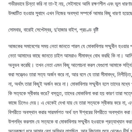
গভীরভাবে চিন্তা করি না তা-ই নয়, সেইসাথে আমি রক্ষণশীল এবং ভুল ধারণার 
উদ্ঘাটিত হওয়ার সুবাদে এখন নিজের অবস্থা সম্পর্কে আমার কিছু ধারণা হয়ে
সোমবার, বারোই সেপ্টেম্বর, দু’হাজার বাইশ, প্রচণ্ড বৃষ্টি
আজকের সমাবেশের সময় নেতা জানতে পারল যে মোকাবিলার সম্মুখীন হওয়ার
নেতা আমাদের কাছে জানতে চাইল আমরাও সীমাবদ্ধ বোধ করছি কি না। আমি ন
অনুভব করেছি। তখন নেতা এমন কিছু আলোচনা করল যেগুলো আমাকে সত্যিই 
করা সত্ত্বেও তারা সত্য অর্জন করে না, আর বলে যে তারা সীমাবদ্ধ, নিপীড়
না, অর্থাৎ তারা কিছুই অর্জন করে না। মোকাবিলার সম্মুখীন হলে তাদের মধ্য
কি সত্যকে স্বীকার করে? বস্তুত, তাদের মোকাবিলা করা হয় কারণ তারা সত্য
কাজে ঢিলেও দেয়। এ থেকেই দেখা যায় যে তারা সত্যকে স্বীকার করে না, এ
বিপরীতে অবস্থান করার সারমর্মগত অর্থ হল ঈশ্বরের বিপরীতে অবস্থান 
উপলব্ধি করলাম যে সত্যকে বা মোকাবিলার সম্মুখীন হওয়াকে প্রত্যাখ্যান 
অনেকক্ষণ ধরে আমার বেশ অস্থির লাগছিল, আর বিছানায় শুয়ে থেকেও দীর্ঘ