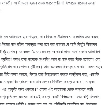
বশবর্তী। আমি ভালো-মন্দের তফাৎ ধরতে পারি না! ঈশ্বরের বাক্যের দ্বারা
ছে।
 পর সল নেতিবাচক হয়ে পড়েছে, আর নিজেকে সীমাবদ্ধ ও অবদমিত মনে করছে।
িজের সাম্প্রতিক অবস্থার কথা মনে করে বললাম যে আমি কিছুটা সীমাবদ্ধ
ছুঁয়ে গেল। সে বলল: “এমন কেন হয় যে কারো কারো সাথে বারবার মোকাবিলা
িত, ব্যথিত? কারণ তারা সত্যকে উপলব্ধি করার বা লাভ করার দিকে মনোযোগ দেয়
ে প্রতিরোধ আর ক্ষোভের সৃষ্টি হয়। তারা অন্যদের বিরুদ্ধে চলে যায়। এমন মানুষ
ের নীতি লঙ্ঘন করেছে, কিন্তু তারা চিন্তাভাবনা করতে অস্বীকার করে, এমনকি
বং সত্যের বিরুদ্ধাচরণ করে আর সত্যের বিপরীতে অবস্থান করে। সত্যের
করা। এর প্রকৃতি বড়ই গুরুতর।” নেতার এই আলোচনা থেকে অবশেষে আমি
করার প্রকৃতি কত গুরুতর, আর এই অবস্থা কতটা বিপজ্জনক। যখন বাড়ি ফিরলাম,
 সময় ঘুমোতে পারিনি। আমার মনে হল এই পরিস্থিতি আকস্মিক নয়, ঈশ্বরের