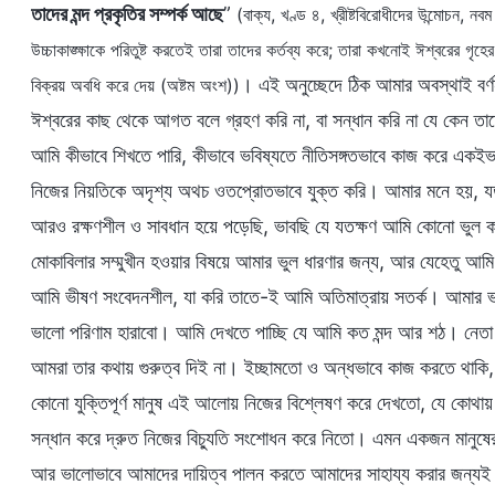
তাদের মন্দ প্রকৃতির সম্পর্ক আছে
”
(বাক্য, খণ্ড ৪, খ্রীষ্টবিরোধীদের উন্মোচন, নব
উচ্চাকাঙ্ক্ষাকে পরিতুষ্ট করতেই তারা তাদের কর্তব্য করে; তারা কখনোই ঈশ্বরের গৃহে
। এই অনুচ্ছেদে ঠিক আমার অবস্থাই বর্
বিক্রয় অবধি করে দেয় (অষ্টম অংশ))
ঈশ্বরের কাছ থেকে আগত বলে গ্রহণ করি না, বা সন্ধান করি না যে কেন তাদের
আমি কীভাবে শিখতে পারি, কীভাবে ভবিষ্যতে নীতিসঙ্গতভাবে কাজ করে একইভাব
নিজের নিয়তিকে অদৃশ্য অথচ ওতপ্রোতভাবে যুক্ত করি। আমার মনে হয়, যত
আরও রক্ষণশীল ও সাবধান হয়ে পড়েছি, ভাবছি যে যতক্ষণ আমি কোনো ভুল ক
মোকাবিলার সম্মুখীন হওয়ার বিষয়ে আমার ভুল ধারণার জন্য, আর যেহেতু আমি
আমি ভীষণ সংবেদনশীল, যা করি তাতে-ই আমি অতিমাত্রায় সতর্ক। আমার ভ
ভালো পরিণাম হারাবো। আমি দেখতে পাচ্ছি যে আমি কত মন্দ আর শঠ। নেতা 
আমরা তার কথায় গুরুত্ব দিই না। ইচ্ছামতো ও অন্ধভাবে কাজ করতে থাকি, ক
কোনো যুক্তিপূর্ণ মানুষ এই আলোয় নিজের বিশ্লেষণ করে দেখতো, যে কোথায়
সন্ধান করে দ্রুত নিজের বিচ্যুতি সংশোধন করে নিতো। এমন একজন মানুষে
আর ভালোভাবে আমাদের দায়িত্ব পালন করতে আমাদের সাহায্য করার জন্যই আম