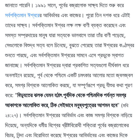
জানাতে পারেনি। ১৯৯১ সালে, পূর্বের বজ্রালোক সাক্ষ্য দিতে শুরু করে
সর্বশক্তিমান ঈশ্বর
ের আবির্ভাবর এবং কাজের। পুরো তিন দশক ধরে এটাই
তাদের সাক্ষ্য। সর্বশক্তিমান ঈশ্বর লক্ষ লক্ষ বাণী ব্যক্ত করেছেন এবং
সমস্ত সম্প্রদায়ের মানুষ যারা সত্যকে ভালবাসে তারা তাঁর বাণী পড়েছে,
সেগুলোকে বিশুদ্ধ সত্য বলে চিনেছে, বুঝতে পেরেছে তারা ঈশ্বরের কণ্ঠস্বর
শুনতে পারছে, এবং সর্বশক্তিমান ঈশ্বরের সামনে এসে প্রভুকে স্বাগত
জানাচ্ছে। সর্বশক্তিমান ঈশ্বরের দ্বারা প্রকাশিত সত্যগুলো দীর্ঘকাল ধরে
অনলাইনে রয়েছে, পূর্ব থেকে পশ্চিমে একটি চমৎকার আলোর মতো জ্বলজ্বল
করে, সমগ্র বিশ্বকে আলোকিত করছে, যা সম্পূর্ণরূপে প্রভু যীশুর কথা পূরণ
করে: “
বিদ্যুতের ঝলক যেমন হঠাৎ পূর্বদিক থেকে পশ্চিমদিক পর্যন্ত সমগ্র
আকাশকে আলোকিত করে, ঠিক সেইভাবে মনুষ্যপুত্রের আগমন হবে
”
(মথি
। সর্বশক্তিমান ঈশ্বরের আবির্ভাব এবং কাজ সমগ্র বিশ্বকে নাড়িয়ে
২৪:২৭)
দিয়েছে, অন্যদিকে ধর্মীয় বিশ্বের খ্রীষ্টবিরোধী শক্তিরা পূর্বের বজ্রালোকের
বিচার, নিন্দা এবং বিরোধিতা করেছে ঈশ্বরের আবির্ভাবের এবং কাজের দিকে