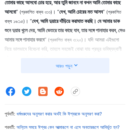
তোমার কাছে আসবো চোর হয়ে, আর তুমি জানবে না কখন আমি তোমার কাছে
আসবো
”
। “
দেখ, আমি চোরের মত আসব
”
(প্রকাশিত বাক্য ৩:৩)
(প্রকাশিত
। “
দেখ, আমি দুয়ারে দাঁড়িয়ে করাঘাত করছি। যে আমার ডাক
বাক্য ১৬:১৫)
শুনে দুয়ার খুলে দেয়, আমি ভেতরে তার কাছে যাব, তার সঙ্গে পানাহার করব, সেও
আমার সঙ্গে পানাহার করবে
”
। যদি আমরা এইগুলো
(প্রকাশিত বাক্য ৩:২০)
নিয়ে ভালভাবে বিবেচনা করি, তাহলে সহজেই বোঝা যায় প্রভুর ভবিষ্যদ্বাণী
তাঁর প্রত্যাবর্তন সম্পর্কে উল্লেখ করে, “
মানবপুত্র
,” “
মানবপুত্রের আগমন
আরও পড়ুন
হবে
,” “
মানবপুত্র আসবেন
,” “
মানবপুত্র তাঁর সেই দিনে
,” “
নোহের সময়ে যা
ঘটেছিল মানবপুত্রের সময়ও তাই-ই ঘটবে
।” প্রভু যীশু “
মানবপুত্রের
আবির্ভাব
” বলেছেন বহু বার, যা অন্তিম সময়ে প্রভুকে স্বাগত জানানোর
জন্য আমাদের কাছে খুব গুরুত্বপূর্ণ। তাহলে “
মানবপুত্র
” বলতে কি বোঝানো
হচ্ছে? নিঃসন্দেহে, মানবপুত্র বলতে দেহধারণকারী ঈশ্বরের আত্মাকে বোঝানো
হচ্ছে। এটা শুধুমাত্র ঈশ্বরের অবতার সম্পর্কেই হতে পারে। প্রভু এটাও
পূর্ববর্তী:
ধর্মগুরুদের অনুসরণ করার অর্থই কি ঈশ্বরকে অনুসরণ করা?
বহুবার বলেছেন যে তিনি প্রত্যাবর্তন করবেন “
চোরের মত
।” তাহলে এই
পরবর্তী:
অন্তিম সময়ে ঈশ্বর কেন আত্মারূপে না এসে অবতাররূপে আবির্ভূত হন?