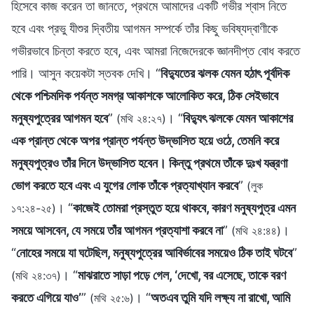
হিসেবে কাজ করেন তা জানতে, প্রথমে আমাদের একটি গভীর শ্বাস নিতে
হবে এবং প্রভু যীশুর দ্বিতীয় আগমন সম্পর্কে তাঁর কিছু ভবিষ্যদ্বাণীকে
গভীরভাবে চিন্তা করতে হবে, এবং আমরা নিজেদেরকে জ্ঞানদীপ্ত বোধ করতে
পারি। আসুন কয়েকটা স্তবক দেখি। “
বিদ্যুতের ঝলক যেমন হঠাৎ পূর্বদিক
থেকে পশ্চিমদিক পর্যন্ত সমগ্র আকাশকে আলোকিত করে, ঠিক সেইভাবে
মনুষ্যপুত্রের আগমন হবে
”
। “
বিদ্যুৎ ঝলকে যেমন আকাশের
(মথি ২৪:২৭)
এক প্রান্ত থেকে অপর প্রান্ত পর্যন্ত উদ্ভাসিত হয়ে ওঠে, তেমনি করে
মনুষ্যপুত্রও তাঁর দিনে উদ্ভাসিত হবেন। কিন্তু প্রথমে তাঁকে দুঃখ যন্ত্রণা
ভোগ করতে হবে এবং এ যুগের লোক তাঁকে প্রত্যাখ্যান করবে
”
(লুক
। “
কাজেই তোমরা প্রস্তুত হয়ে থাকবে, কারণ মনুষ্যপুত্র এমন
১৭:২৪-২৫)
সময়ে আসবেন, যে সময়ে তাঁর আগমন প্রত্যাশা করবে না
”
।
(মথি ২৪:৪৪)
“
নোহের সময়ে যা ঘটেছিল, মনুষ্যপুত্রের আবির্ভাবের সময়েও ঠিক তাই ঘটবে
”
। “
মাঝরাতে সাড়া পড়ে গেল, ‘দেখো, বর এসেছে, তাকে বরণ
(মথি ২৪:৩৭)
করতে এগিয়ে যাও’
”
। “
অতএব তুমি যদি লক্ষ্য না রাখো, আমি
(মথি ২৫:৬)