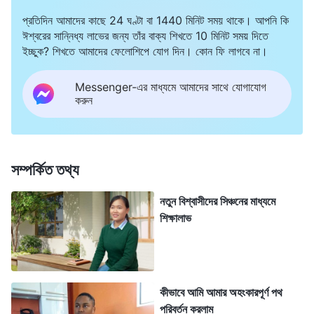
আমাকে বিশ্বাস করে কারণ আমি খুব বেশি অনুগ্রহ করি এবং আমার থেকে
প্রতিদিন আমাদের কাছে 24 ঘণ্টা বা 1440 মিনিট সময় থাকে। আপনি কি
তাদের অনেক কিছু পাওয়ার আছে
”
(বাক্য, খণ্ড ১, ঈশ্বরের আবির্ভাব ও তাঁর
ঈশ্বরের সান্নিধ্য লাভের জন্য তাঁর বাক্য শিখতে 10 মিনিট সময় দিতে
। “
এটি আশীর্বাদ গ্রহীতা ও দাতার মধ্যে
কার্য, তুমি বিশ্বাস সম্পর্কে কী জানো?)
ইচ্ছুক? শিখতে আমাদের ফেলোশিপে যোগ দিন। কোন ফি লাগবে না।
একটি সম্পর্ক। স্পষ্টভাবে বলতে গেলে, এটি কর্মচারী এবং নিয়োগকর্তার সম্পর্কের
Messenger-এর মাধ্যমে আমাদের সাথে যোগাযোগ
অনুরূপ। কর্মচারী শুধুমাত্র নিয়োগকর্তা প্রদত্ত পুরস্কার পাওয়ার জন্যই কাজ
করুন
করে। এমন সম্পর্কের মধ্যে কোনো স্নেহ নেই, আছে শুধু লেনদেন। কোনো
ভালবাসার আদানপ্রদান নেই, শুধুমাত্র দাক্ষিণ্য এবং করুণা। কোন বোঝাপড়া
নেই, আছে শুধু চাপা অসন্তোষ এবং প্রতারণা। কোন অন্তরঙ্গতা নেই, আছে
সম্পর্কিত তথ্য
শুধুমাত্র অলঙ্ঘনীয় এক দূরত্ব। এখন যখন বিষয়গুলি এই জায়গায় এসে
নতুন বিশ্বাসীদের সিঞ্চনের মাধ্যমে
দাঁড়িয়েছে, কে এই ধারাকে বিপরীতমুখী করতে পারে? আর, এই সম্পর্ক যে কতটা
শিক্ষালাভ
ভয়াবহ হয়ে উঠেছে সে কথা সত্যকার অর্থে বোঝার ক্ষমতা কতজনের আছে?
আমি বিশ্বাস করি যে মানুষ যখন আশীর্বাদ পাওয়ার আনন্দে নিজেকে নিমজ্জিত
করে, তখন কেউ কল্পনাও করতে পরে না যে ঈশ্বরের সাথে এই ধরনের সম্পর্ক
কতটা বিব্রতকর এবং কুৎসিত
”
(বাক্য, খণ্ড ১, ঈশ্বরের আবির্ভাব ও তাঁর কার্য,
কীভাবে আমি আমার অহংকারপূর্ণ পথ
পরিবর্তন করলাম