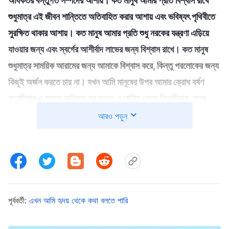
অধিকতর বস্তুগত সম্পদের আশায়। কত মানুষ আমার প্রতি বিশ্বাস রাখে
শুধুমাত্র এই জীবন শান্তিতে অতিবাহিত করার আশায় এবং ভবিষ্যৎ পৃথিবীতে
সুরক্ষিত থাকার আশায়। কত মানুষ আমার প্রতি শুধু নরকের যন্ত্রণা এড়িয়ে
যাওয়ার জন্য এবং স্বর্গের আশীর্বাদ লাভের জন্য বিশ্বাস রাখে। কত মানুষ
শুধুমাত্র সাময়িক আরামের জন্য আমাকে বিশ্বাস করে, কিন্তু পরলোকের জন্য
কিছুই অর্জন করতে চায় না। যখন আমি মানুষের উপর আমার ক্রোধ বর্ষণ
করেছিলাম ও তাদের অধিকৃত সব আনন্দ ও শান্তি কেড়ে নিয়েছিলাম, মানুষ
তখন সন্দিহান হয়ে পড়েছিল। আমি যখন তাদের নরকের যন্ত্রণা দিয়েছিলাম এবং
আরও পড়ুন
স্বর্গের আশীর্বাদ ফিরিয়ে নিয়েছিলাম তখন মানুষের লজ্জা ক্রোধে পরিণত
হয়েছিল। মানুষ যখন আমাকে নিরাময় করতে বলেছিল, আমি তাতে কোনো
মনোযোগ দিইনি এবং তার প্রতি আমার ঘৃণার উদ্রেক হয়েছিল; মানুষ আমাকে
ত্যাগ করে তার বদলে জাদু ও ক্ষতিকর ওষুধের পথ গ্রহণ করেছিল। যখন
মানুষ আমার কাছে যা যা দাবি করেছিল সেই সব আমি কেড়ে নিয়েছিলাম,
পূর্ববর্তী:
এখন আমি হৃদয় থেকে কথা বলতে পারি
প্রত্যেকে চিহ্নমাত্র না রেখে অদৃশ্য হয়ে গিয়েছিল। তাই আমি বলি, মানুষ