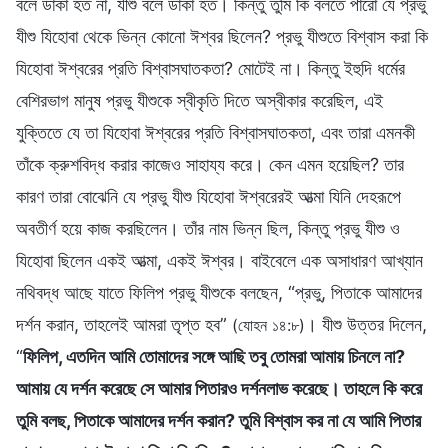
বলে ডাকা হত না, যীশু বলে ডাকা হত। কিন্তু তুমি কি বলতে পারো যে প্রভু
যীশু যিহোবা থেকে ভিন্ন কোনো ঈশ্বর ছিলেন? প্রভু যীশুতে বিশ্বাস করা কি
যিহোবা ঈশ্বরের প্রতি বিশ্বাসঘাতকতা? মোটেই না। কিন্তু ইহুদি ধর্মের
বেশিরভাগ মানুষ প্রভু যীশুকে স্বীকৃতি দিতে অস্বীকার করেছিল, এই
যুক্তিতে যে তা যিহোবা ঈশ্বরের প্রতি বিশ্বাসঘাতকতা, এবং তারা এমনকী
তাঁকে ক্রুশবিদ্ধ করার কাজেও সাহায্য করে। কেন এমন হয়েছিল? তার
কারণ তারা বোঝেনি যে প্রভু যীশু যিহোবা ঈশ্বরেরই আত্মা যিনি দেহরূপে
অবতীর্ণ হয়ে কাজ করছিলেন। তাঁর নাম ভিন্ন ছিল, কিন্তু প্রভু যীশু ও
যিহোবা ছিলেন একই আত্মা, একই ঈশ্বর। বাইবেলে এক অসাধারণ আখ্যান
নথিবদ্ধ আছে যাতে ফিলিপ প্রভু যীশুকে বলছেন, “প্রভু, পিতাকে আমাদের
দর্শন করান, তাহলেই আমরা তৃপ্ত হব”
। যীশু উত্তর দিলেন,
(যোহন ১৪:৮)
“
ফিলিপ, এতদিন আমি তোমাদের সঙ্গে আছি তবু তোমরা আমায় চিনলে না?
আমায় যে দর্শন করেছে সে আমার পিতারও দর্শনলাভ করেছে। তাহলে কি করে
তুমি বলছ, পিতাকে আমাদের দর্শন করান? তুমি বিশ্বাস কর না যে আমি পিতার