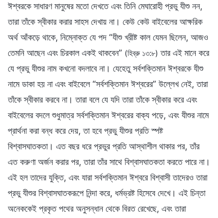
ঈশ্বরকে সাধারণ মানুষের মতো দেখতে এবং তিনি মেঘারোহী প্রভু যীশু নন,
তারা তাঁকে স্বীকার করার সাহস দেখায় না। কেউ কেউ বাইবেলের আক্ষরিক
অর্থ আঁকড়ে থাকে, নিম্নোক্ত যে পদ “যীশু খ্রীষ্ট কাল যেমন ছিলেন, আজও
তেমনি আছেন এবং চিরকাল একই থাকবেন”
তার এই মানে করে
(হিব্রু ১৩:৮)
যে প্রভু যীশুর নাম কখনো বদলাবে না। যেহেতু সর্বশক্তিমান ঈশ্বরকে যীশু
নামে ডাকা হয় না এবং বাইবেলে “সর্বশক্তিমান ঈশ্বরের” উল্লেখ নেই, তারা
তাঁকে স্বীকার করবে না। তারা বলে যে যদি তারা তাঁকে স্বীকার করে এবং
বাইবেলের বদলে শুধুমাত্র সর্বশক্তিমান ঈশ্বরের বাক্য পড়ে, এবং যীশুর নামে
প্রার্থনা করা বন্ধ করে দেয়, তা হবে প্রভু যীশুর প্রতি স্পষ্ট
বিশ্বাসঘাতকতা। এত বছর ধরে প্রভুর প্রতি আস্থাশীল থাকার পর, তাঁর
এত করুণা অর্জন করার পর, তারা তাঁর সাথে বিশ্বাসঘাতকতা করতে পারে না।
এই হল তাদের যুক্তি, এবং যারা সর্বশক্তিমান ঈশ্বরে বিশ্বাসী তাদেরও তারা
প্রভু যীশুর বিশ্বাসঘাতকরূপে নিন্দা করে, ধর্মভ্রষ্ট হিসেবে দেখে। এই চিন্তা
অনেককেই প্রকৃত পথের অনুসন্ধান থেকে বিরত রেখেছে, এবং তারা