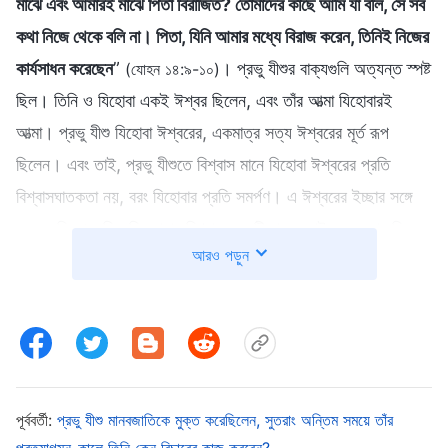
মাঝে এবং আমারই মাঝে পিতা বিরাজিত? তোমাদের কাছে আমি যা বলি, সে সব
কথা নিজে থেকে বলি না। পিতা, যিনি আমার মধ্যে বিরাজ করেন, তিনিই নিজের
কার্যসাধন করেছেন
”
। প্রভু যীশুর বাক্যগুলি অত্যন্ত স্পষ্ট
(যোহন ১৪:৯-১০)
ছিল। তিনি ও যিহোবা একই ঈশ্বর ছিলেন, এবং তাঁর আত্মা যিহোবারই
আত্মা। প্রভু যীশু যিহোবা ঈশ্বরের, একমাত্র সত্য ঈশ্বরের মূর্ত রূপ
ছিলেন। এবং তাই, প্রভু যীশুতে বিশ্বাস মানে যিহোবা ঈশ্বরের প্রতি
বিশ্বাসঘাতকতা নয়, বরং যিহোবার প্রতি সমর্পণ। এ ঈশ্বরের ইচ্ছার সঙ্গে
সমঞ্জস ছিল। যদি তুমি তোমার বিশ্বাসে একটি নাম ও বাইবেলের আক্ষরিক
আরও পড়ুন
অর্থকেই আঁকড়ে রাখো আত্মা ও তাঁর কাজকে না বোঝো, তোমার পথভ্রষ্ট
হওয়ার ও ঈশ্বরকে প্রতিরোধ করার সম্ভাবনাই বেশি। তখন তোমার
ঈশ্বরের বিশ্বাসঘাতকতা করার প্রবণতা তৈরি হবে যার ফল চিন্তার অতীত।
যখন ঈশ্বর অবতীর্ণ হয়েছিলেন ও কাজ করেছিলেন ইহুদিরা তাঁকে
প্রত্যাখ্যান করেছিল। সে কি যিহোবা ঈশ্বরের সাথে বিশ্বাসঘাতকতা ছিল
না? তাদের কাজের সারাংশ হল বিশ্বাসঘাতকতা, এবং সেই কারণেই
পূর্ববর্তী:
প্রভু যীশু মানবজাতিকে মুক্ত করেছিলেন, সুতরাং অন্তিম সময়ে তাঁর
প্রত্যাগমন-কালে তিনি কেন বিচারের কাজ করবেন?