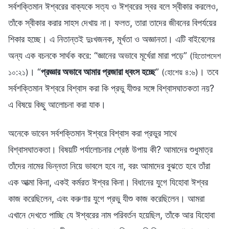
সর্বশক্তিমান ঈশ্বরের বাক্যকে সত্য ও ঈশ্বরের স্বর বলে স্বীকার করলেও,
তাঁকে স্বীকার করার সাহস দেখায় না। ফলত, তারা তাদের জীবনের বিপর্যয়ের
শিকার হচ্ছে। এ নিতান্তই দুঃখজনক, মূর্খতা ও অজ্ঞানতা। এটি বাইবেলের
অন্য এক বচনকে সার্থক করে: “জ্ঞানের অভাবে মূর্খেরা মারা পড়ে”
(হিতোপদেশ
। “
প্রজ্ঞার অভাবে আমার প্রজারা ধ্বংস হচ্ছে
”
। তবে
১০:২১)
(হোশেয় ৪:৬)
সর্বশক্তিমান ঈশ্বরে বিশ্বাস করা কি প্রভু যীশুর সঙ্গে বিশ্বাসঘাতকতা নয়?
এ বিষয়ে কিছু আলোচনা করা যাক।
অনেকে ভাবেন সর্বশক্তিমান ঈশ্বরে বিশ্বাস করা প্রভুর সাথে
বিশ্বাসঘাতকতা। বিষয়টি পর্যালোচনার শ্রেষ্ঠ উপায় কী? আমাদের শুধুমাত্র
তাঁদের নামের ভিন্নতা নিয়ে ভাবলে হবে না, বরং আমাদের বুঝতে হবে তাঁরা
এক আত্মা কিনা, একই কর্মরত ঈশ্বর কিনা। বিধানের যুগে যিহোবা ঈশ্বর
কাজ করেছিলেন, এবং করুণার যুগে প্রভু যীশু কাজ করেছিলেন। আমরা
এখানে দেখতে পাচ্ছি যে ঈশ্বরের নাম পরিবর্তন হয়েছিল, তাঁকে আর যিহোবা