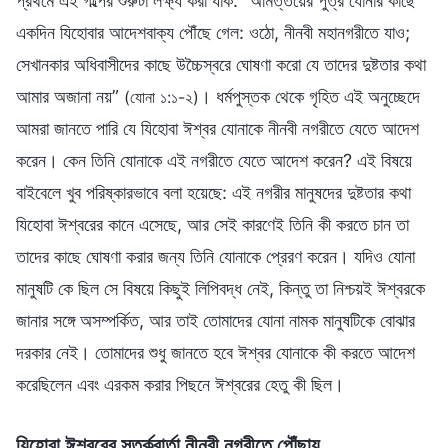
প্রথমে এই গল্পের শুরুটা লক্ষ্য করা যাক: “অমিত্তয়ের পুত্র যোনার কাছে
একদিন যিহোবার আদেশবাক্য পৌঁছে গেল: ওঠো, নীনবী মহানগরীতে যাও;
সেখানকার অধিবাসীদের কাছে উচ্চৈস্বরে ঘোষণা করো যে তাদের দুষ্টতার কথা
আমার অজানা নয়”
। ধর্মপুস্তক থেকে গৃহিত এই অনুচ্ছেদে
(যোনা ১:১-২)
আমরা জানতে পারি যে যিহোবা ঈশ্বর যোনাকে নীনবী নগরীতে যেতে আদেশ
করেন। কেন তিনি যোনাকে এই নগরীতে যেতে আদেশ করেন? এই বিষয়ে
বাইবেলে খুব পরিষ্কারভাবে বলা হয়েছে: এই নগরীর মানুষদের দুষ্টতার কথা
যিহোবা ঈশ্বরের কানে এসেছে, আর সেই কারণেই তিনি কী করতে চান তা
তাদের কাছে ঘোষণা করার জন্য তিনি যোনাকে প্রেরণ করেন। যদিও যোনা
মানুষটি কে ছিল সে বিষয়ে কিছুই লিপিবদ্ধ নেই, কিন্তু তা নিশ্চয়ই ঈশ্বরকে
জানার সঙ্গে অসম্পর্কিত, আর তাই তোমাদের যোনা নামক মানুষটিকে বোঝার
দরকার নেই। তোমাদের শুধু জানতে হবে ঈশ্বর যোনাকে কী করতে আদেশ
করেছিলেন এবং এরকম করার পিছনে ঈশ্বরের হেতু কী ছিল।
যিহোবা ঈশ্বরের সতর্কবার্তা নীনবী নগরীতে পৌঁছায়