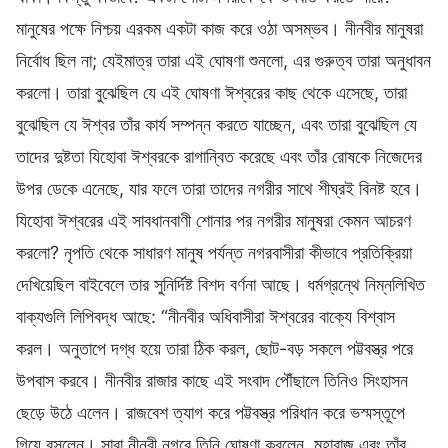
মানুষের পক্ষে নিশ্চয় এরকম একটা কাজ করে ওঠা অসম্ভব। নীনবীর মানুষরা
নির্বোধ ছিল না; যেইমাত্র তারা এই ঘোষণা শুনলো, এর গুরুত্ব তারা অনুধাবন
করলো। তারা বুঝেছিল যে এই ঘোষণা ঈশ্বরের কাছ থেকে এসেছে, তারা
বুঝেছিল যে ঈশ্বর তাঁর কার্য সম্পন্ন করতে যাচ্ছেন, এবং তারা বুঝেছিল যে
তাদের দুষ্টতা যিহোবা ঈশ্বরকে রাগান্বিত করেছে এবং তাঁর রোষকে নিজেদের
উপর ডেকে এনেছে, যার ফলে তারা তাদের নগরীর সাথে শীঘ্রই বিনষ্ট হবে।
যিহোবা ঈশ্বরের এই সাবধানবাণী শোনার পর নগরীর মানুষরা কেমন আচরণ
করলো? নৃপতি থেকে সাধারণ মানুষ পর্যন্ত নগরবাসীরা কীভাবে প্রতিক্রিয়া
দেখিয়েছিল বাইবেলে তার সুনির্দিষ্ট বিশদ বর্ণনা আছে। ধর্মগ্রন্থে নিম্নলিখিত
বাক্যগুলি লিপিবদ্ধ আছে: “নীনবীর অধিবাসীরা ঈশ্বরের বাক্যে বিশ্বাস
করল। অনুতাপে দগ্ধ হয়ে তারা ঠিক করল, ছোট-বড় সকলে পট্টবস্ত্র পরে
উপবাস করবে। নীনবীর রাজার কাছে এই সংবাদ পৌঁছালে তিনিও সিংহাসন
ছেড়ে উঠে এলেন। রাজবেশ ত্যাগ করে পট্টবস্ত্র পরিধান করে ভস্মস্তূপে
গিয়ে বসলেন। সারা নীনবী নগরে তিনি ঘোষণা করলেন, মহারাজ এবং তাঁর