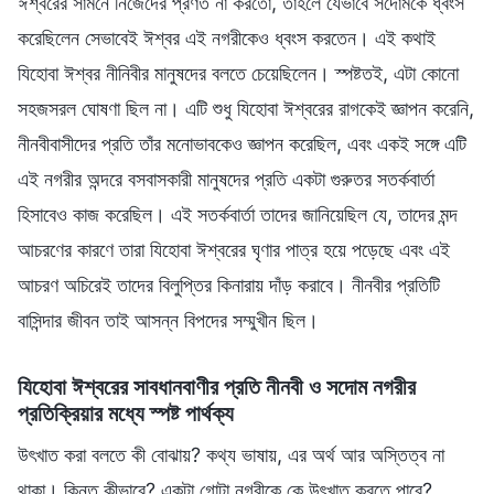
ঈশ্বরের সামনে নিজেদের প্রণত না করতো, তাহলে যেভাবে সদোমকে ধ্বংস
করেছিলেন সেভাবেই ঈশ্বর এই নগরীকেও ধ্বংস করতেন। এই কথাই
যিহোবা ঈশ্বর নীনিবীর মানুষদের বলতে চেয়েছিলেন। স্পষ্টতই, এটা কোনো
সহজসরল ঘোষণা ছিল না। এটি শুধু যিহোবা ঈশ্বরের রাগকেই জ্ঞাপন করেনি,
নীনবীবাসীদের প্রতি তাঁর মনোভাবকেও জ্ঞাপন করেছিল, এবং একই সঙ্গে এটি
এই নগরীর অন্দরে বসবাসকারী মানুষদের প্রতি একটা গুরুতর সতর্কবার্তা
হিসাবেও কাজ করেছিল। এই সতর্কবার্তা তাদের জানিয়েছিল যে, তাদের মন্দ
আচরণের কারণে তারা যিহোবা ঈশ্বরের ঘৃণার পাত্র হয়ে পড়েছে এবং এই
আচরণ অচিরেই তাদের বিলুপ্তির কিনারায় দাঁড় করাবে। নীনবীর প্রতিটি
বাসিন্দার জীবন তাই আসন্ন বিপদের সম্মুখীন ছিল।
যিহোবা ঈশ্বরের সাবধানবাণীর প্রতি নীনবী ও সদোম নগরীর
প্রতিক্রিয়ার মধ্যে স্পষ্ট পার্থক্য
উৎখাত করা বলতে কী বোঝায়? কথ্য ভাষায়, এর অর্থ আর অস্তিত্ব না
থাকা। কিন্তু কীভাবে? একটা গোটা নগরীকে কে উৎখাত করতে পারে?