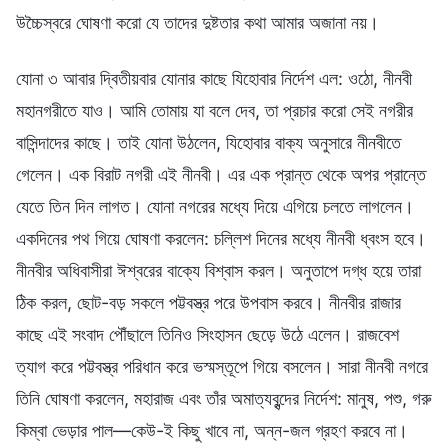
উচ্চৈস্বরে ঘোষণা করো যে তাদের দুষ্টতার কথা আমার অজানা নয়।
যোনা ৩ আবার দ্বিতীয়বার যোনার কাছে যিহোবার নির্দেশ এল: ওঠো, নীনবী
মহানগরীতে যাও। আমি তোমায় যা বলে দেব, তা প্রচার করো সেই নগরীর
বাসিন্দাদের কাছে। তাই যোনা উঠলেন, যিহোবার বাক্য অনুসারে নীনবীতে
গেলেন। এক বিরাট নগরী এই নীনবী। এর এক প্রান্ত থেকে অপর প্রান্তে
যেতে তিন দিন লাগত। যোনা নগরের মধ্যে দিয়ে এগিয়ে চলতে লাগলেন।
একদিনের পথ গিয়ে ঘোষণা করলেন: চল্লিশ দিনের মধ্যে নীনবী ধ্বংস হবে।
নীনবীর অধিবাসীরা ঈশ্বরের বাক্যে বিশ্বাস করল। অনুতাপে দগ্ধ হয়ে তারা
ঠিক করল, ছোট-বড় সকলে পট্টবস্ত্র পরে উপবাস করবে। নীনবীর রাজার
কাছে এই সংবাদ পৌঁছালে তিনিও সিংহাসন ছেড়ে উঠে এলেন। রাজবেশ
ত্যাগ করে পট্টবস্ত্র পরিধান করে ভস্মস্তূপে গিয়ে বসলেন। সারা নীনবী নগরে
তিনি ঘোষণা করলেন, মহারাজ এবং তাঁর অমাত্যবৃন্দের নির্দেশ: মানুষ, পশু, গরু
কিম্বা ভেড়ার পাল—কেউ-ই কিছু খাবে না, অন্ন-জল গ্রহণ করবে না।