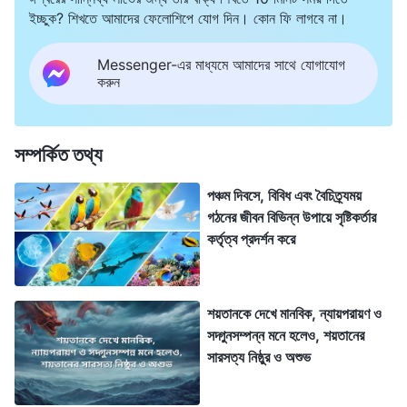
ইচ্ছুক? শিখতে আমাদের ফেলোশিপে যোগ দিন। কোন ফি লাগবে না।
Messenger-এর মাধ্যমে আমাদের সাথে যোগাযোগ
করুন
সম্পর্কিত তথ্য
পঞ্চম দিবসে, বিবিধ এবং বৈচিত্র্যময়
গঠনের জীবন বিভিন্ন উপায়ে সৃষ্টিকর্তার
কর্তৃত্ব প্রদর্শন করে
শয়তানকে দেখে মানবিক, ন্যায়পরায়ণ ও
সদ্গুনসম্পন্ন মনে হলেও, শয়তানের
সারসত্য নিষ্ঠুর ও অশুভ