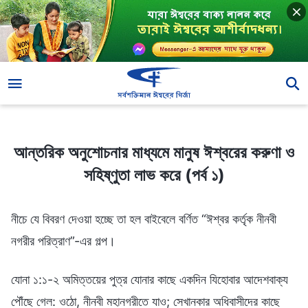
আন্তরিক অনুশোচনার মাধ্যমে মানুষ ঈশ্বরের করুণা ও সহিষ্ণুতা লাভ করে (পর্ব ১)
আন্তরিক অনুশোচনার মাধ্যমে মানুষ ঈশ্বরের করুণা ও
সহিষ্ণুতা লাভ করে (পর্ব ১)
নীচে যে বিবরণ দেওয়া হচ্ছে তা হল বাইবেলে বর্ণিত “ঈশ্বর কর্তৃক নীনবী
নগরীর পরিত্রাণ”-এর গল্প।
যোনা ১:১-২ অমিত্তয়ের পুত্র যোনার কাছে একদিন যিহোবার আদেশবাক্য
পৌঁছে গেল: ওঠো, নীনবী মহানগরীতে যাও; সেখানকার অধিবাসীদের কাছে