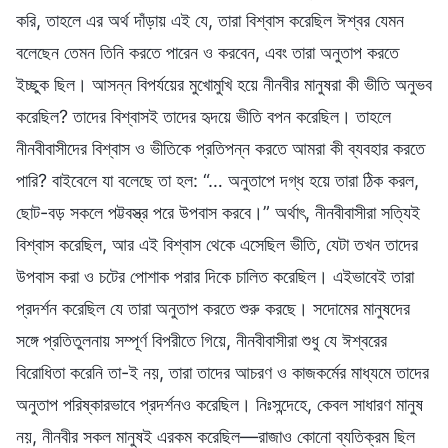
করি, তাহলে এর অর্থ দাঁড়ায় এই যে, তারা বিশ্বাস করেছিল ঈশ্বর যেমন
বলেছেন তেমন তিনি করতে পারেন ও করবেন, এবং তারা অনুতাপ করতে
ইচ্ছুক ছিল। আসন্ন বিপর্যয়ের মুখোমুখি হয়ে নীনবীর মানুষরা কী ভীতি অনুভব
করেছিল? তাদের বিশ্বাসই তাদের হৃদয়ে ভীতি বপন করেছিল। তাহলে
নীনবীবাসীদের বিশ্বাস ও ভীতিকে প্রতিপন্ন করতে আমরা কী ব্যবহার করতে
পারি? বাইবেলে যা বলেছে তা হল: “… অনুতাপে দগ্ধ হয়ে তারা ঠিক করল,
ছোট-বড় সকলে পট্টবস্ত্র পরে উপবাস করবে।” অর্থাৎ, নীনবীবাসীরা সত্যিই
বিশ্বাস করেছিল, আর এই বিশ্বাস থেকে এসেছিল ভীতি, যেটা তখন তাদের
উপবাস করা ও চটের পোশাক পরার দিকে চালিত করেছিল। এইভাবেই তারা
প্রদর্শন করেছিল যে তারা অনুতাপ করতে শুরু করছে। সদোমের মানুষদের
সঙ্গে প্রতিতুলনায় সম্পূর্ণ বিপরীতে গিয়ে, নীনবীবাসীরা শুধু যে ঈশ্বরের
বিরোধিতা করেনি তা-ই নয়, তারা তাদের আচরণ ও কাজকর্মের মাধ্যমে তাদের
অনুতাপ পরিষ্কারভাবে প্রদর্শনও করেছিল। নিঃসন্দেহে, কেবল সাধারণ মানুষ
নয়, নীনবীর সকল মানুষই এরকম করেছিল—রাজাও কোনো ব্যতিক্রম ছিল