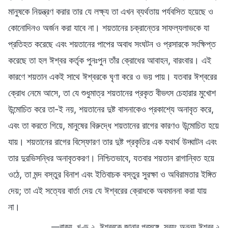
মানুষকে নিয়ন্ত্রণ করার তার যে লক্ষ্য তা এখন ব্যর্থতায় পর্যবসিত হয়েছে ও
কোনোদিনও অর্জন করা যাবে না। শয়তানের চক্রান্তের সাফল্যলাভকে যা
প্রতিহত করেছে এবং শয়তানের পাপের অবাধ সংঘটন ও প্রসারকে সংক্ষিপ্ত
করেছে তা হল ঈশ্বর কর্তৃক পুনঃপুন তাঁর ক্রোধের আবাহন, বারংবার। এই
কারণে শয়তান একই সাথে ঈশ্বরকে ঘৃণা করে ও ভয় পায়। যতবার ঈশ্বরের
ক্রোধ নেমে আসে, তা যে শুধুমাত্র শয়তানের প্রকৃত বীভৎস চেহারার মুখোশ
উন্মোচিত করে তা-ই নয়, শয়তানের দুষ্ট বাসনাকেও প্রকাশ্যে অনাবৃত করে,
এবং তা করতে গিয়ে, মানুষের বিরুদ্ধে শয়তানের রাগের কারণও উন্মোচিত হয়ে
যায়। শয়তানের রাগের বিস্ফোরণ তার দুষ্ট প্রকৃতির এক যথার্থ উদ্ঘাটন এবং
তার দুরভিসন্ধির অনাবৃতকরণ। নিশ্চিতভাবে, যতবার শয়তান রাগান্বিত হয়ে
ওঠে, তা মন্দ বস্তুর বিনাশ এবং ইতিবাচক বস্তুর সুরক্ষা ও অবিরামতার ইঙ্গিত
দেয়; তা এই সত্যের বার্তা দেয় যে ঈশ্বরের ক্রোধকে অবমাননা করা যায়
না।
—বাক্য, খণ্ড ২, ঈশ্বরকে জানার প্রসঙ্গে, স্বয়ং অনন্য ঈশ্বর ২