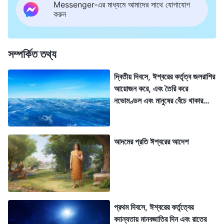
Messenger-এর মাধ্যমে আমাদের সাথে যোগাযোগ
করুন
সম্পর্কিত তথ্য
দ্বিতীয় দিবসে, ঈশ্বরের কর্তৃত্ব জলরাশির
আয়োজন করে, এবং তৈরি করে
নভোমণ্ডল এবং মানুষের বেঁচে থাকার
জন্য সবচেয়ে মৌলিক একটি স্থান
আবির্ভূত হয়
আদমের প্রতি ঈশ্বরের আদেশ
প্রথম দিবসে, ঈশ্বরের কর্তৃত্বের
বদান্যতায় মানবজাতির দিন এবং রাতের