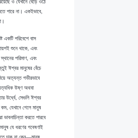
রয়েছে ও যেখানে বেড়ে ওঠে
বলতে পারে না। একইভাবে,
না।
ষ্ট একটি পরিবেশে বাস
্রায়শই শুনে থাকে, এবং
 স্থানের পরিমাণ, এবং
ই ঈশ্বর মানুষের বেঁচে
নিয়ে অত্যন্ত গভীরভাবে
অত্যধিক উষ্ণ অথবা
 উর্ধ্বে, সেগুলি ঈশ্বর
 কম, যেখানে গেলে মানুষ
রা ভাবনাচিন্তা করতে পারবে
মানুষ যে ধরণের গবেষণাই
াঙতে চাক না কেন—মানুষ