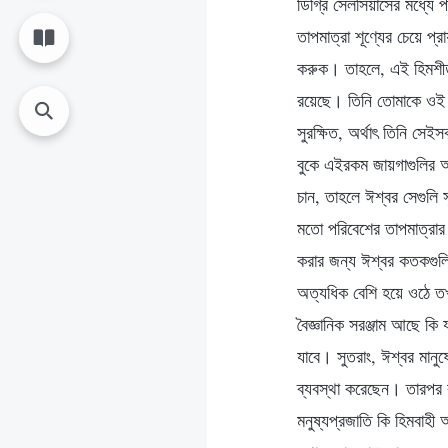
ডিগ্রি সেলসিয়াসের মধ্যে 
তাপমাত্রা শূণ্যের চেয়ে প
করুক। তাহলে, এই হিমশীতল
রয়েছে। তিনি তোমাকে ওই স
সুরক্ষিত, অর্থাৎ তিনি সে
বুকে এইরকম জায়গাগুলির অ
চান, তাহলে ঈশ্বর সেগুলি স
মতো পরিবেশের তাপমাত্রার 
করার জন্য ঈশ্বর কতকগুলি 
অত্যধিক বেশি হয়ে ওঠে তখন
বৈজ্ঞানিক সরঞ্জাম আছে কি 
যাবে। সুতরাং, ঈশ্বর মানুষে
ব্যবস্থা করেছেন। তারপর র
মনুষ্যপ্রজাতি কি হিমবাহী