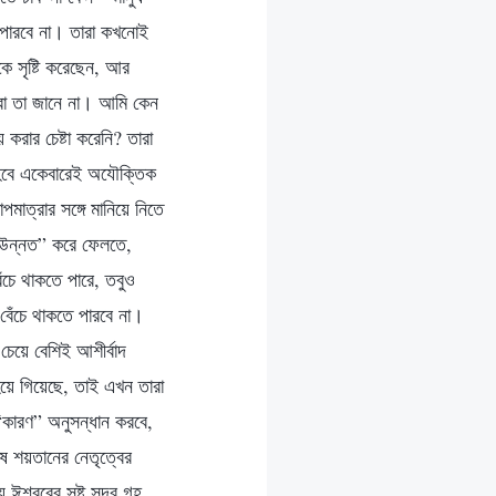
ে পারবে না। তারা কখনোই
ে সৃষ্টি করেছেন, আর
েরা তা জানে না। আমি কেন
 করার চেষ্টা করেনি? তারা
 হবে একেবারেই অযৌক্তিক
াত্রার সঙ্গে মানিয়ে নিতে
 “উন্নত” করে ফেলতে,
চে থাকতে পারে, তবুও
 বেঁচে থাকতে পারবে না।
চেয়ে বেশিই আশীর্বাদ
হয়ে গিয়েছে, তাই এখন তারা
“কারণ” অনুসন্ধান করবে,
ুষ শয়তানের নেতৃত্বের
বরের সৃষ্ট সুন্দর গৃহ