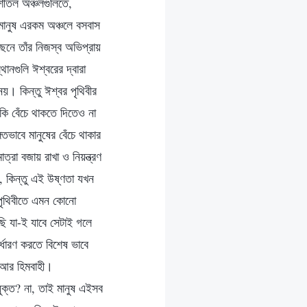
মশীতল অঞ্চলগুলিতে,
ে মানুষ এরকম অঞ্চলে বসবাস
নে তাঁর নিজস্ব অভিপ্রায়
নগুলি ঈশ্বরের দ্বারা
নয়। কিন্তু ঈশ্বর পৃথিবীর
কি বেঁচে থাকতে দিতেও না
গতভাবে মানুষের বেঁচে থাকার
্রা বজায় রাখা ও নিয়ন্ত্রণ
য়, কিন্তু এই উষ্ণতা যখন
 পৃথিবীতে এমন কোনো
াছি যা-ই যাবে সেটাই গলে
নির্ধারণ করতে বিশেষ ভাবে
ত আর হিমবাহী।
যুক্ত? না, তাই মানুষ এইসব