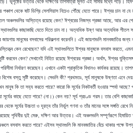
পড়ে। ভূপৃষ্ঠের উত্তর থেকে দক্ষিণের তাপমাত্রা মূলত এই সীমার মধ্যে পড়ে। হি
্রায় পঞ্চাশ থেকে ষাট ডিগ্রি সেলসিয়াস নিচেও পৌঁছে যেতে পারে। ঈশ্বর চান না য
 অঞ্চলগুলির অস্তিত্ব রয়েছে কেন? ঈশ্বরের নিজস্ব প্রজ্ঞা আছে, আর এর পেছ
্থানগুলির কাছাকাছি যেতে দিতে চান না। অত্যধিক উষ্ণ আর অত্যধিক শীতল স্থা
ইসব জায়গায় মানুষের বসবাসের পরিকল্পনা করেননি। এই জায়গাগুলি মানবজাতির জন্য 
স্তিত্ত্ব কেন রেখেছেন? যদি এই স্থানগুলিতে ঈশ্বর মানুষকে বসবাস করতে, এমন
ৃষ্টি করবেন কেন? সেখানেই নিহিত রয়েছে ঈশ্বরের প্রজ্ঞা। অর্থাৎ, ঈশ্বর যুক্তিসঙ্
পরিসীমা নির্ধারণ করেছেন। এখানে একটা প্রাকৃতিক বিধানও কার্যকর রয়েছে। তাপমাত
বিশেষ বস্তু সৃষ্টি করেছেন। সেগুলি কী? প্রথমতঃ, সূর্য মানুষকে উষ্ণতা এনে দে
 মানুষ কি তা সহ্য করতে পারে? কারো কি সূর্যের নিকটবর্তী হওয়ার স্পর্ধা আছে?
যা সূর্যের কাছে যেতে পারে? (না।) কেন নয়? সূর্য প্রচণ্ড গরম। তার বেশি কাছাক
র থেকে সূর্যের উচ্চতা ও দূরত্ব তাঁর নির্ভুল গণনা ও তাঁর মানের সঙ্গে সঙ্গতি রেখে 
য়েছে পৃথিবীর দুই মেরু, দক্ষিণ আর উত্তর। এই অঞ্চলগুলি সম্পূর্ণরূপে হিমায়ি
 অঞ্চলে বসবাস করতে পারে? এইসব স্থানগুলি কি মানবজাতির বেঁচে থাকার পক্ষে উপ