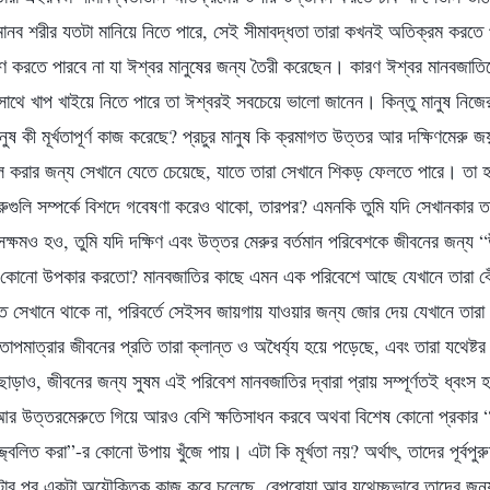
 মানব শরীর যতটা মানিয়ে নিতে পারে, সেই সীমাবদ্ধতা তারা কখনই অতিক্রম করত
ণ করতে পারবে না যা ঈশ্বর মানুষের জন্য তৈরী করেছেন। কারণ ঈশ্বর মানবজাতিক
সাথে খাপ খাইয়ে নিতে পারে তা ঈশ্বরই সবচেয়ে ভালো জানেন। কিন্তু মানুষ নিজ
নুষ কী মূর্খতাপূর্ণ কাজ করেছে? প্রচুর মানুষ কি ক্রমাগত উত্তর আর দক্ষিণমেরু জয়
ল করার জন্য সেখানে যেতে চেয়েছে, যাতে তারা সেখানে শিকড় ফেলতে পারে। তা
গুলি সম্পর্কে বিশদে গবেষণা করেও থাকো, তারপর? এমনকি তুমি যদি সেখানকার তাপম
্ষমও হও, তুমি যদি দক্ষিণ এবং উত্তর মেরুর বর্তমান পরিবেশকে জীবনের জন্য
 কোনো উপকার করতো? মানবজাতির কাছে এমন এক পরিবেশে আছে যেখানে তারা বেঁ
্তে সেখানে থাকে না, পরিবর্তে সেইসব জায়গায় যাওয়ার জন্য জোর দেয় যেখানে তারা
াপমাত্রার জীবনের প্রতি তারা ক্লান্ত ও অধৈর্য্য হয়ে পড়েছে, এবং তারা যথেষ্টর 
ও, জীবনের জন্য সুষম এই পরিবেশ মানবজাতির দ্বারা প্রায় সম্পূর্ণতই ধ্বংস 
 আর উত্তরমেরুতে গিয়ে আরও বেশি ক্ষতিসাধন করবে অথবা বিশেষ কোনো প্রকার 
্বলিত করা”-র কোনো উপায় খুঁজে পায়। এটা কি মূর্খতা নয়? অর্থাৎ, তাদের পূর্বপুর
র পর একটা অযৌক্তিক কাজ করে চলেছে, বেপরোয়া আর যথেচ্ছভাবে তাদের জন্য ঈশ্