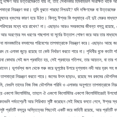
েতু দক্ষিণ আর উত্তরমেরুতে যায় না, তাই সেখানকার হিমবাহগুলি সংরক্ষিত থাকে আ
মাত্রা নিয়ন্ত্রণ করা। তুমি বুঝতে পারছো নিশ্চয়ই? যদি দক্ষিণমেরু বা উত্তরমেরু 
নুষদের ধ্বংসের কারণ হয়ে উঠত। কিন্তু ঈশ্বর কি শুধুমাত্র এই দুই মেরুর মাধ্য
ত পরিসরের মধ্যে ধরে রাখেন? না। এছাড়াও আরও সবরকমের জীবন্ত বস্তু রয়েছে, 
 আর অরণ্যের সব ধরণের গাছপালা যা সূর্যের উত্তাপ শোষণ করে আর তার মাধ্যমে 
যা মানবজাতির বসবাসের পরিবেশের তাপমাত্রাকে নিয়ন্ত্রণ করে। এছাড়াও আছে জ
দ যে এলাকা জুড়ে রয়েছে তা কেউ নির্ধারণ করতে পারে না। পৃথিবীর বুকে কতটা 
 অথবা কোথায় সেই জল প্রবাহিত হয়, সেই প্রবাহের গতিপথ, তার আয়তন, বা তার গত
 জানেন। ভূগর্ভস্থ জল থেকে শুরু করে ভূপৃষ্ঠের উপরে দৃশ্যমান নদী আর হ্রদ স
র তাপমাত্রা নিয়ন্ত্রণ করতে পারে। জলের উৎস ছাড়াও, রয়েছে সব রকমের ভৌগলিক
মি, যেগুলি তাদের নিজ নিজ ভৌগলিক পরিধি ও এলাকার অনুপাতে তাপমাত্রাকে নিয়ন
 হয় একশো কিলোমিটার, তাহলে ঐ একশো কিলোমিটার একশো কিলোমিটারেরই উপযো
তগুলি পর্বতশ্রেণী আর গিরিখাত সৃষ্টি করেছেন সেই বিষয়ে বলতে গেলে, ঈশ্বর স্বয়
সৃষ্ট প্রতিটি বস্তুর অস্তিত্বের পিছনেই একটি করে কাহিনী রয়েছে, আর প্রতিটি ব