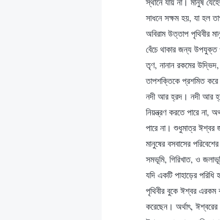
স্থানে যায় না। মানুষ যেহ
সাধনে সক্ষম হয়, যা হল তাপ
অবিরাম উত্তাপ পৃথিবীর মা
বেঁচে থাকার জন্য উপযুক্
তৃণ, নানান রকমের উদ্ভিদ,
তাপশক্তিকে প্রশমিত করে 
নদী আর হ্রদ। নদী আর হ্র
নিয়ন্ত্রণ করতে পারে না,
পারে না। শুধুমাত্র ঈশ্বর
মানুষের বসবাসের পরিবেশে
সমভূমি, গিরিখাত, ও জলাভূ
যদি একটি পাহাড়ের পরিধি
পৃথিবীর বুকে ঈশ্বর এরকম ক
করেছেন। অর্থাৎ, ঈশ্বরের 