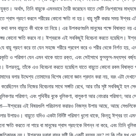
উপযুক্ত। অর্থাৎ, তিনি বায়ুকে এমনভাবে তৈরী করেছেন যাতে সেটি নিঃশ্বাসের মাধ্য
ে শ্বাস গ্রহণ করলে শরীরের কোনো ক্ষতি না হয়। বায়ু সৃষ্টি করার সময় ঈশ্বর এ
া বলব বায়ুতে কী থাকে তা নিয়ে। এর উপকরণগুলি মানুষের পক্ষে বিষাক্ত নয় এব
্গের কোনো ক্ষতি করবে না। ঈশ্বরকে এই সবকিছুই বিবেচনা করতে হয়েছিল। ঈশ্
বে যে বায়ু গ্রহণ করে তা যেন সহজে শরীরে প্রবেশ করে ও শরীর থেকে নির্গত হয়, এ
 প্রকৃতি ও পরিমাণ যেন এমন থাকে যাতে রক্ত, এবং সেইসাথে ফুসফুস-মধ্যস্থ বর্জ্য বা
। উপরন্তু, তাঁকে এও বিবেচনা করতে হয়েছিল যাতে বায়ুতে কোনো রকম বিষাক্ত পদ
তোমাদের বলার উদ্দেশ্য তোমাদের বিশেষ কোনো জ্ঞান প্রদান করা নয়, বরং এটা দেখানো 
্টি করেছিলেন তাঁর নিজের বিবেচনার সাথে সঙ্গতি রেখে, আর তাঁর সৃষ্ট সবকিছুই হল সে
া ধূলিকণার পরিমাণ; এবং পৃথিবীর বুকে ধূলিকণা, বালুকণা আর নোংরার পরিমাণ; আ
ুলো—ঈশ্বরের এই বিষয়গুলি পরিচালনা করারও নিজস্ব উপায় আছে, আছে সেগুলিকে 
লার উপায়ও। বায়ুতে যদিও একটা নির্দিষ্ট পরিমাণ ধুলো থাকে, কিন্তু ঈশ্বর তা এ
নো ক্ষতি করতে না পারে বা মানুষের শ্বাস গ্রহণকে বিপন্ন না করে, এবং তিনি ধূ
্ষতিকারক নয়। ঈশ্বরের দ্বারা বায়ুর সৃষ্টি কি একটি রহস্য নয়? তা কি তাঁর মুখ থ