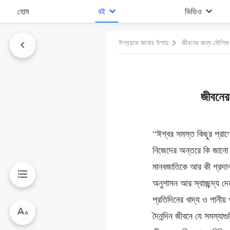
হোম
বই
ভিডিও
ঈশ্বরকে জানার উপায়
জীবনের জন্য মৌলিক প
জীবনের
“ঈশ্বর সমস্ত কিছুর প্রা
নিজেদের অন্তরে কি জানো য
মানবজাতিকে আর কী প্রদা
অনুশাসন আর স্বাচ্ছন্দ্য 
প্রতিদিনের খাদ্য ও পানী
দৈনন্দিন জীবনে যে সমস্যাগ