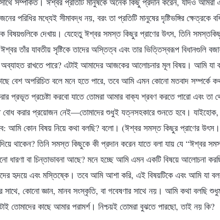
 সাথে সম্পর্কিত। ঈশ্বর প্রতিটি মানুষকে অনেক কিছু প্রদান করেন, যদিও আমরা
য়োজনের পরিধির মধ্যেই সীমাবদ্ধ নয়, বরং তা প্রতিটি মানুষের দৃষ্টিভঙ্গির ক্ষেত্রকে 
েকে বিষয়গুলিকে দেখায়। যেহেতু ঈশ্বর সমস্ত কিছুর প্রাণের উৎস, তিনি সমস্তকিছ
শ্বর তাঁর যাবতীয় সৃষ্টিকে তাদের অস্তিত্ব এবং তার ভিত্তিস্বরূপ বিধানগুলি বজ
্ব অব্যাহত রাখতে পারে? এটাই আমাদের আজকের আলোচনার মূল বিষয়। আমি যা ব
াছে বেশ অপরিচিত বলে মনে হতে পারে, তবে আমি এমন কোনো মতবাদ সম্পর্কে কথ
রার প্রভূত প্রচেষ্টা করবো যাতে তোমরা আমার বাক্য শ্রবণ করতে পারো এবং তা
ত বোধ করার প্রয়োজন নেই—তোমাদের শুধুই যত্নসহকারে শুনতে হবে। যাইহোক, 
ে: আমি কোন বিষয় নিয়ে কথা বলছি? বলো। (ঈশ্বর সমস্ত কিছুর প্রাণের উৎস।
দিয়ে থাকেন? তিনি সমস্ত কিছুকে কী প্রদান করেন যাতে বলা যায় যে “ঈশ্বর সমস
ো ধারণা বা চিন্তাভাবনা আছে? মনে হচ্ছে আমি এমন একটি বিষয়ে আলোচনা করছি
দের হৃদয়ে এবং মস্তিষ্কে। তবে আমি আশা করি, এই বিষয়টিকে এবং আমি যা বল
র সাথে, কোনো জ্ঞান, মানব সংস্কৃতি, বা গবেষণার সাথে নয়। আমি কথা বলছি শুধুমা
 এটাই তোমাদের কাছে আমার পরামর্শ। নিশ্চয়ই তোমরা বুঝতে পারছো, তাই নয় কি?