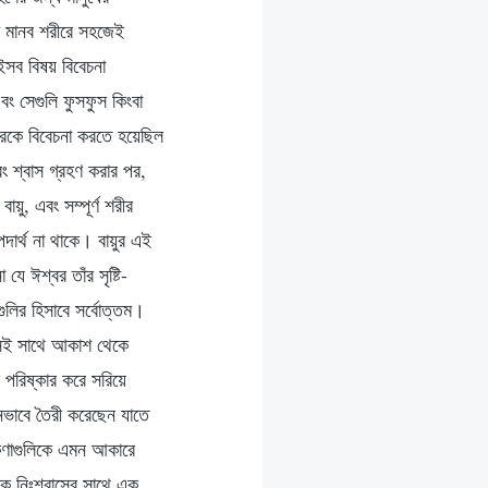
মে মানব শরীরে সহজেই
ইসব বিষয় বিবেচনা
ং সেগুলি ফুসফুস কিংবা
বরকে বিবেচনা করতে হয়েছিল
বং শ্বাস গ্রহণ করার পর,
য়ু, এবং সম্পূর্ণ শরীর
ার্থ না থাকে। বায়ুর এই
যে ঈশ্বর তাঁর সৃষ্টি-
গুলির হিসাবে সর্বোত্তম।
র সেই সাথে আকাশ থেকে
পরিষ্কার করে সরিয়ে
মনভাবে তৈরী করেছেন যাতে
লিকণাগুলিকে এমন আকারে
েকে নিঃশ্বাসের সাথে এক