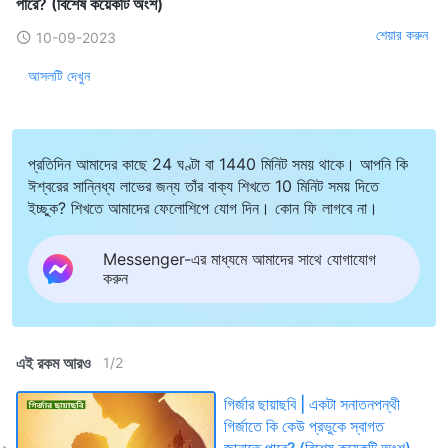
পারে? (বিশেষ কয়েকটি অংশ)
শেয়ার করুন
10-09-2023
আসলটি দেখুন
প্রতিদিন আমাদের কাছে 24 ঘণ্টা বা 1440 মিনিট সময় থাকে। আপনি কি
ঈশ্বরের সান্নিধ্য লাভের জন্য তাঁর বাক্য শিখতে 10 মিনিট সময় দিতে
ইচ্ছুক? শিখতে আমাদের ফেলোশিপে যোগ দিন। কোন ফি লাগবে না।
Messenger-এর মাধ্যমে আমাদের সাথে যোগাযোগ
করুন
এই রকম আরও
1
/
2
গির্জার ছায়াছবি | একটা সনাতনপন্থী
গির্জাতে কি কেউ প্রভুকে স্বাগত
জানাতে পারে? (বিশেষ কয়েকটি অংশ)