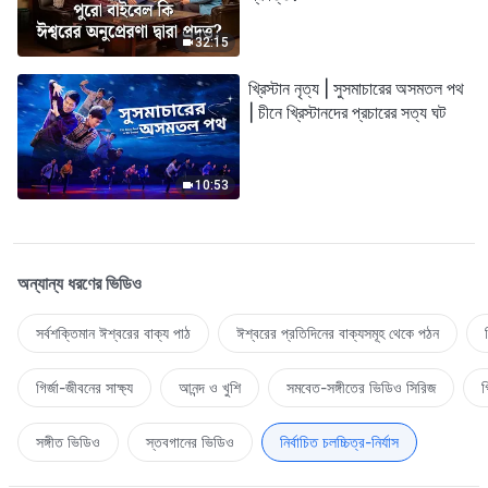
32:15
খ্রিস্টান নৃত্য | সুসমাচারের অসমতল পথ
| চীনে খ্রিস্টানদের প্রচারের সত্য ঘট
10:53
অন্যান্য ধরণের ভিডিও
সর্বশক্তিমান ঈশ্বরের বাক্য পাঠ
ঈশ্বরের প্রতিদিনের বাক্যসমূহ থেকে পঠন
গির্জা-জীবনের সাক্ষ্য
আনন্দ ও খুশি
সমবেত-সঙ্গীতের ভিডিও সিরিজ
গ
সঙ্গীত ভিডিও
স্তবগানের ভিডিও
নির্বাচিত চলচ্চিত্র-নির্যাস