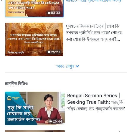
03:33
সুসমাচার বিষয়ক চলচ্চিত্র | পোপ কি
ঈশ্বরের প্রতিনিধি হতে পারে? পোপের
কথা শোনা কি ঈশ্বরকে মান্য করা?
(বিশেষ কয়েকটি অংশ)
25:27
আরও দেখুন
মনোনীত ভিডিও
Bengali Sermon Series |
Seeking True Faith: প্রভু কি
সত্যি মেঘারুঢ় হয়ে প্রত্যাবর্তন করবেন?
26:44