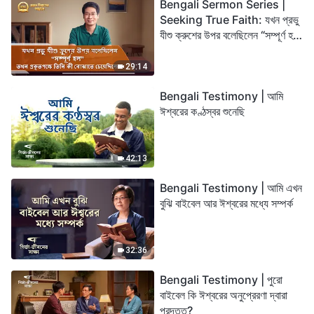
Bengali Sermon Series |
Seeking True Faith: যখন প্রভু
যীশু ক্রুশের উপর বলেছিলেন “সম্পূর্ণ হল”
তখন প্রকৃতপক্ষে তিনি কী বোঝাতে
চেয়েছিলেন?
29:14
Bengali Testimony | আমি
ঈশ্বরের কণ্ঠস্বর শুনেছি
42:13
Bengali Testimony | আমি এখন
বুঝি বাইবেল আর ঈশ্বরের মধ্যে সম্পর্ক
32:36
Bengali Testimony | পুরো
বাইবেল কি ঈশ্বরের অনুপ্রেরণা দ্বারা
প্রদত্ত?