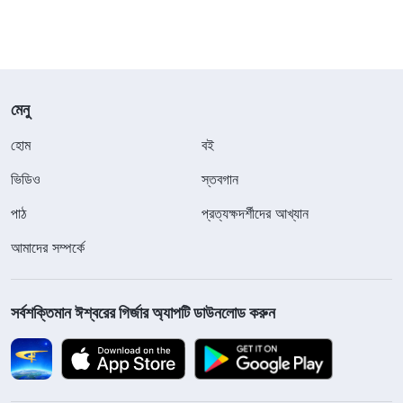
মেনু
হোম
বই
ভিডিও
স্তবগান
পাঠ
প্রত্যক্ষদর্শীদের আখ্যান
আমাদের সম্পর্কে
সর্বশক্তিমান ঈশ্বরের গির্জার অ্যাপটি ডাউনলোড করুন