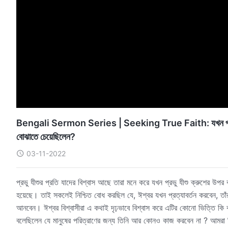
Bengali Sermon Series | Seeking True Faith: যখন প্রভু যীশু ক
বোঝাতে চেয়েছিলেন?
03-11-2022
প্রভু যীশুর প্রতি যাদের বিশ্বাস আছে তারা মনে করে যখন প্রভু যীশু ক্রুশের উপর ব
হয়েছে। তাই সকলেই নিশ্চিত বোধ করছিল যে, ঈশ্বর যখন প্রত্যাবর্তন করবেন, তাঁর 
আনবেন। ঈশ্বর বিশ্বাসীরা এ কথাই দৃঢ়ভাবে বিশ্বাস করে এটির কোনো ভিত্তি কি
বলেছিলেন যে মানুষের পরিত্রাণের জন্য তিনি আর কোনও কাজ করবেন না ? আমরা নিশ্