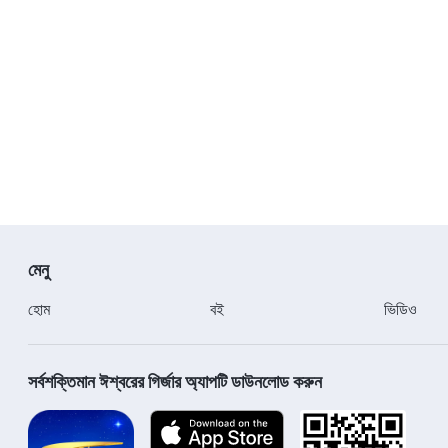
মেনু
হোম
বই
ভিডিও
সর্বশক্তিমান ঈশ্বরের গির্জার অ্যাপটি ডাউনলোড করুন