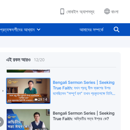
প্রত্যাবর্তন করবেন?
26:44
মোবাইল অ্যাপসমূহ
বাংলা
Bengali Sermon Series | Seeking
True Faith: কেন আমরা শুধুমাত্র ঈশ্বরের
প্রত্যক্ষদর্শীদের আখ্যান
আমাদের সম্পর্কে
কণ্ঠ শোনার মাধ্যমেই প্রভুকে স্বাগত জানাতে
পারি?
41:19
Bengali Sermon Series | Seeking
True Faith: অবতারত্ব কী?
এই রকম আরও
12
/
20
35:55
Bengali Sermon Series | Seeking
True Faith: যখন প্রভু যীশু ক্রুশের উপর
বলেছিলেন “সম্পূর্ণ হল” তখন প্রকৃতপক্ষে তিনি
কী বোঝাতে চেয়েছিলেন?
29:14
Bengali Sermon Series | Seeking
True Faith: অদ্বিতীয় সত্য ঈশ্বর কে?