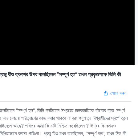
্রুশের উপর বলেছিলেন “সম্পূর্ণ হল” তখন প্রকৃতপক্ষে তিনি কী
শেয়ার করুন
লেছিলেন "সম্পূর্ণ হল", তিনি বলছিলেন ঈশ্বরের মানবজাতিকে বাঁচাবার কাজ সম্পূর্ণ
আর কোনো পরিত্রাণের কাজ করার থাকবে না বরং শুধুমাত্র বিশ্বাসীদের স্বর্গে তুলে
 বাইবেলে আছে? পবিত্র আত্মা কি এটি নিশ্চিত করেছিলেন ? ঈশ্বর কি কখনও
চিতভাবে বলতে পারিঃনা। প্রভু যিশু যখন বলেছিলেন, "সম্পূর্ণ হল", তখন ঠিক কী