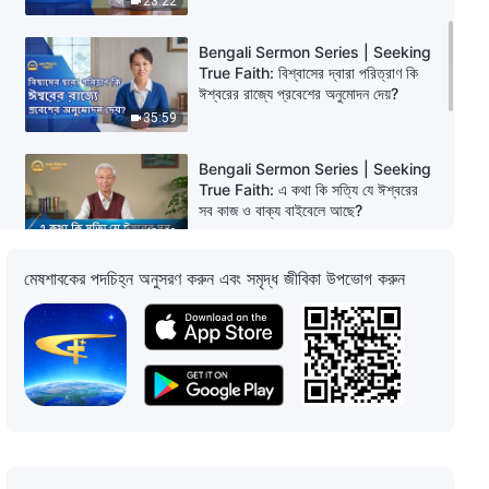
23:22
Bengali Sermon Series | Seeking
True Faith: বিশ্বাসের দ্বারা পরিত্রাণ কি
ঈশ্বরের রাজ্যে প্রবেশের অনুমোদন দেয়?
35:59
Bengali Sermon Series | Seeking
True Faith: এ কথা কি সত্যি যে ঈশ্বরের
সব কাজ ও বাক্য বাইবেলে আছে?
40:48
মেষশাবকের পদচিহ্ন অনুসরণ করুন এবং সমৃদ্ধ জীবিকা উপভোগ করুন
Bengali Sermon Series | Seeking
True Faith: পবিত্র ত্রয়ীর ধারণা কি
সমর্থনযোগ্য?
28:35
Bengali Sermon Series | Seeking
True Faith: প্রভু যীশু মানবজাতিকে মুক্ত
করেছিলেন, সুতরাং অন্তিম সময়ে তাঁর
প্রত্যাগমন-কালে তিনি কেন বিচারের কাজ
27:04
করবেন?