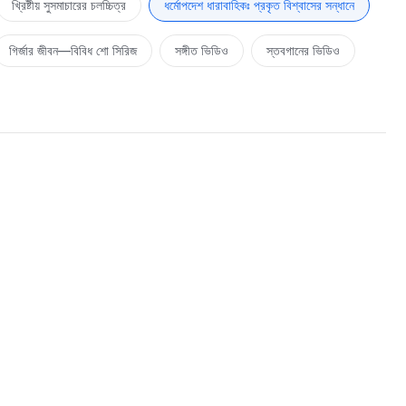
খ্রিষ্টীয় সুসমাচারের চলচ্চিত্র
ধর্মোপদেশ ধারাবাহিকঃ প্রকৃত বিশ্বাসের সন্ধানে
গির্জার জীবন—বিবিধ শো সিরিজ
সঙ্গীত ভিডিও
স্তবগানের ভিডিও