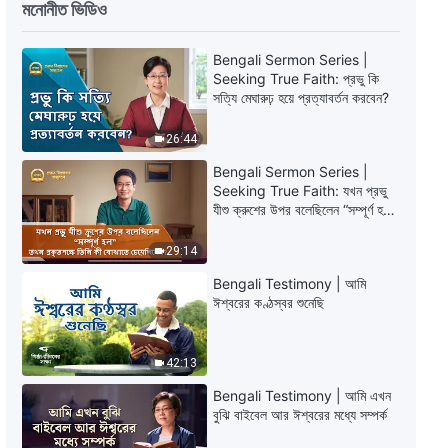
মনোনীত ভিডিও
Bengali Sermon Series | Seeking
True Faith: আমাদের পাপ ক্ষমা করা হয়েছে
Bengali Sermon Series |
— প্রভু যখন ফিরবেন তিনি কি আমাদের সরাসরি
Seeking True Faith: প্রভু কি
তাঁর রাজ্যে নিয়ে যাবেন?
24:43
সত্যি মেঘারুঢ় হয়ে প্রত্যাবর্তন করবেন?
Bengali Sermon Series | Seeking
26:44
True Faith: পরিত্রাতা কীভাবে মানবজাতিকে
রক্ষা করেন, যখন তিনি আসেন?
Bengali Sermon Series |
Seeking True Faith: যখন প্রভু
18:17
যীশু ক্রুশের উপর বলেছিলেন “সম্পূর্ণ হল”
তখন প্রকৃতপক্ষে তিনি কী বোঝাতে
Bengali Sermon Series | Seeking
চেয়েছিলেন?
29:14
True Faith: মানবজাতিকে রক্ষা এবং ভাগ্যের
আমূল পরিবর্তন করতে কে পারে?
Bengali Testimony | আমি
39:03
ঈশ্বরের কণ্ঠস্বর শুনেছি
42:13
Bengali Testimony | আমি এখন
বুঝি বাইবেল আর ঈশ্বরের মধ্যে সম্পর্ক