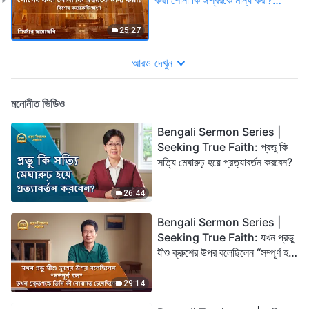
(বিশেষ কয়েকটি অংশ)
25:27
আরও দেখুন
মনোনীত ভিডিও
Bengali Sermon Series |
Seeking True Faith: প্রভু কি
সত্যি মেঘারুঢ় হয়ে প্রত্যাবর্তন করবেন?
26:44
Bengali Sermon Series |
Seeking True Faith: যখন প্রভু
যীশু ক্রুশের উপর বলেছিলেন “সম্পূর্ণ হল”
তখন প্রকৃতপক্ষে তিনি কী বোঝাতে
চেয়েছিলেন?
29:14