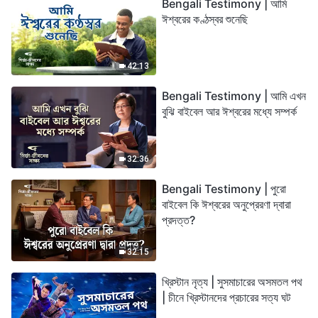
Bengali Testimony | আমি
ঈশ্বরের কণ্ঠস্বর শুনেছি
42:13
Bengali Testimony | আমি এখন
বুঝি বাইবেল আর ঈশ্বরের মধ্যে সম্পর্ক
32:36
Bengali Testimony | পুরো
বাইবেল কি ঈশ্বরের অনুপ্রেরণা দ্বারা
প্রদত্ত?
32:15
খ্রিস্টান নৃত্য | সুসমাচারের অসমতল পথ
| চীনে খ্রিস্টানদের প্রচারের সত্য ঘট