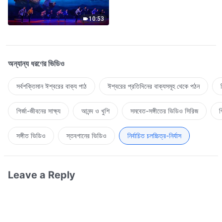
10:53
অন্যান্য ধরণের ভিডিও
সর্বশক্তিমান ঈশ্বরের বাক্য পাঠ
ঈশ্বরের প্রতিদিনের বাক্যসমূহ থেকে পঠন
গির্জা-জীবনের সাক্ষ্য
আনন্দ ও খুশি
সমবেত-সঙ্গীতের ভিডিও সিরিজ
গ
সঙ্গীত ভিডিও
স্তবগানের ভিডিও
নির্বাচিত চলচ্চিত্র-নির্যাস
Leave a Reply