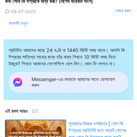
কথা শোনা কি ঈশ্বরকে মান্য করা? (বিশেষ কয়েকটি অংশ)
শেয়ার করুন
08-07-2023
আসলটি দেখুন
প্রতিদিন আমাদের কাছে 24 ঘণ্টা বা 1440 মিনিট সময় থাকে। আপনি কি
ঈশ্বরের সান্নিধ্য লাভের জন্য তাঁর বাক্য শিখতে 10 মিনিট সময় দিতে
ইচ্ছুক? শিখতে আমাদের ফেলোশিপে যোগ দিন। কোন ফি লাগবে না।
Messenger-এর মাধ্যমে আমাদের সাথে যোগাযোগ
করুন
এই রকম আরও
2
/
2
সুসমাচার বিষয়ক চলচ্চিত্র | পোপ কি
ঈশ্বরের প্রতিনিধি হতে পারে? পোপের
কথা শোনা কি ঈশ্বরকে মান্য করা?