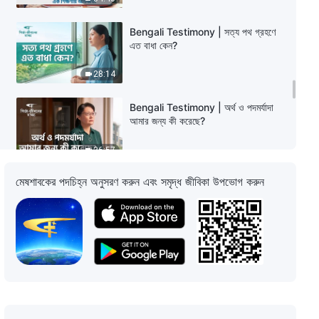
Bengali Testimony | সত্য পথ গ্রহণে
এত বাধা কেন?
28:14
Bengali Testimony | অর্থ ও পদমর্যাদা
আমার জন্য কী করেছে?
36:57
মেষশাবকের পদচিহ্ন অনুসরণ করুন এবং সমৃদ্ধ জীবিকা উপভোগ করুন
Bengali Testimony | দায়িত্বের জন্য
সত্য অপরিহার্য
31:09
Bengali Testimony | আমি কীভাবে
বাবার হস্তক্ষেপ থেকে বেরিয়ে এলাম
29:40