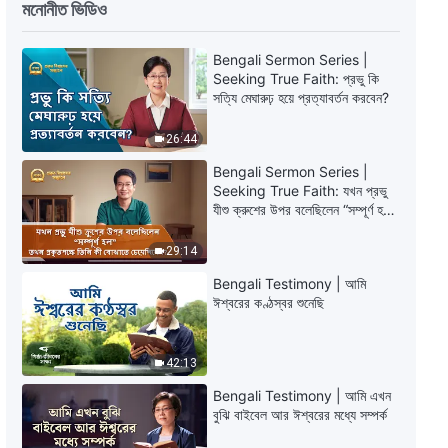
মনোনীত ভিডিও
Bengali Testimony | এক চিকিৎসকের
অনুতাপ
Bengali Sermon Series |
Seeking True Faith: প্রভু কি
26:40
সত্যি মেঘারুঢ় হয়ে প্রত্যাবর্তন করবেন?
Bengali Testimony | আমার বন্দিদশার
26:44
দিনগুলি
Bengali Sermon Series |
38:11
Seeking True Faith: যখন প্রভু
যীশু ক্রুশের উপর বলেছিলেন “সম্পূর্ণ হল”
তখন প্রকৃতপক্ষে তিনি কী বোঝাতে
Bengali Testimony | এখন আমি হৃদয়
চেয়েছিলেন?
থেকে কথা বলতে পারি
29:14
Bengali Testimony | আমি
33:12
ঈশ্বরের কণ্ঠস্বর শুনেছি
Bengali Testimony | একটা কঠিন
পরিবেশের পরীক্ষা
42:13
Bengali Testimony | আমি এখন
42:21
বুঝি বাইবেল আর ঈশ্বরের মধ্যে সম্পর্ক
Bengali Testimony | আমি এইসব