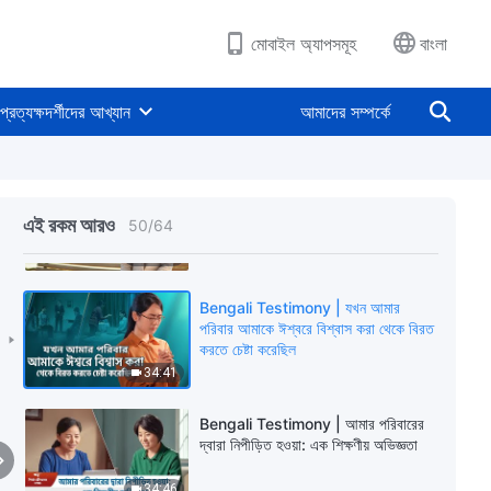
36:50
মোবাইল অ্যাপসমূহ
বাংলা
Bengali Testimony | আ বাউন্ডেন ডিউটি
প্রত্যক্ষদর্শীদের আখ্যান
আমাদের সম্পর্কে
28:41
Bengali Testimony | সততা ছাড়া
দায়িত্ব পালন করা অসম্ভব
এই রকম আরও
50
/
64
38:30
Bengali Testimony | যখন আমার
পরিবার আমাকে ঈশ্বরে বিশ্বাস করা থেকে বিরত
করতে চেষ্টা করেছিল
34:41
Bengali Testimony | আমার পরিবারের
দ্বারা নিপীড়িত হওয়া: এক শিক্ষণীয় অভিজ্ঞতা
34:46