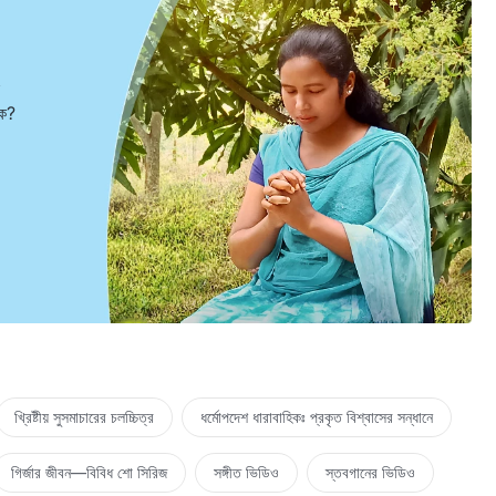
ুক?
খ্রিষ্টীয় সুসমাচারের চলচ্চিত্র
ধর্মোপদেশ ধারাবাহিকঃ প্রকৃত বিশ্বাসের সন্ধানে
গির্জার জীবন—বিবিধ শো সিরিজ
সঙ্গীত ভিডিও
স্তবগানের ভিডিও