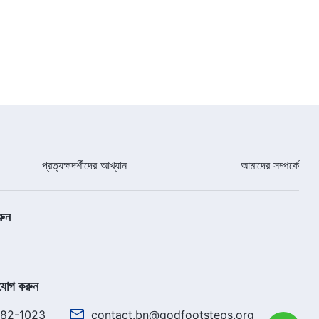
25:19
প্রত্যক্ষদর্শীদের আখ্যান
আমাদের সম্পর্কে
রুন
যোগ করুন
782-1023
contact.bn@godfootsteps.org