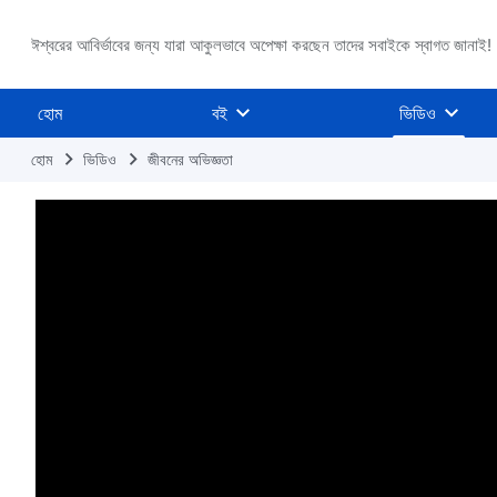
ঈশ্বরের আবির্ভাবের জন্য যারা আকুলভাবে অপেক্ষা করছেন তাদের সবাইকে স্বাগত জানাই!
হোম
বই
ভিডিও
হোম
ভিডিও
জীবনের অভিজ্ঞতা