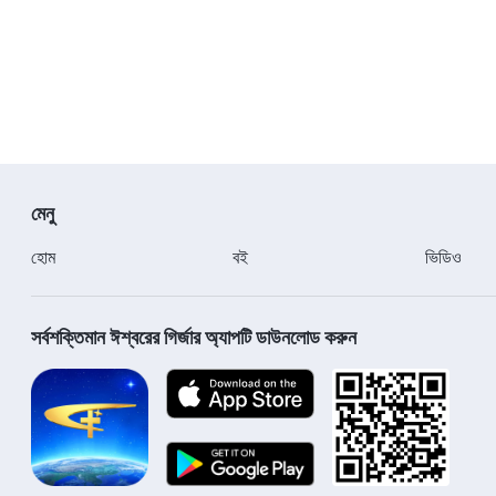
মেনু
হোম
বই
ভিডিও
সর্বশক্তিমান ঈশ্বরের গির্জার অ্যাপটি ডাউনলোড করুন