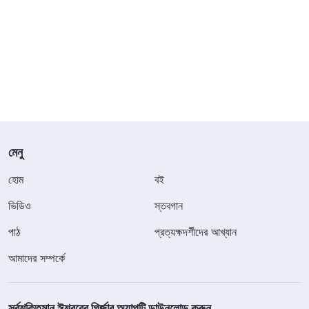
মেনু
হোম
বই
ভিডিও
স্তবগান
পাঠ
প্রত্যক্ষদর্শীদের আখ্যান
আমাদের সম্পর্কে
সর্বশক্তিমান ঈশ্বরের গির্জার অ্যাপটি ডাউনলোড করুন