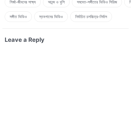
গির্জা-জীবনের সাক্ষ্য
আনন্দ ও খুশি
সমবেত-সঙ্গীতের ভিডিও সিরিজ
গ
সঙ্গীত ভিডিও
স্তবগানের ভিডিও
নির্বাচিত চলচ্চিত্র-নির্যাস
Leave a Reply