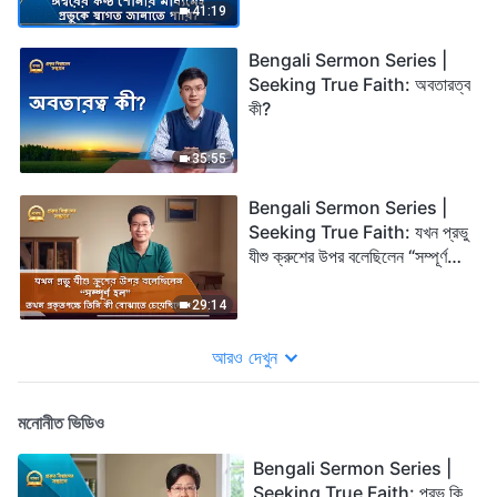
41:19
Bengali Sermon Series |
Seeking True Faith: অবতারত্ব
কী?
35:55
Bengali Sermon Series |
Seeking True Faith: যখন প্রভু
যীশু ক্রুশের উপর বলেছিলেন “সম্পূর্ণ
হল” তখন প্রকৃতপক্ষে তিনি কী বোঝাতে
চেয়েছিলেন?
29:14
আরও দেখুন
মনোনীত ভিডিও
Bengali Sermon Series |
Seeking True Faith: প্রভু কি