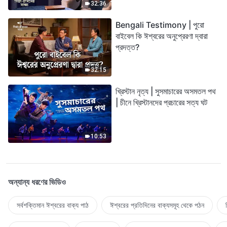
32:36
Bengali Testimony | পুরো
বাইবেল কি ঈশ্বরের অনুপ্রেরণা দ্বারা
প্রদত্ত?
32:15
খ্রিস্টান নৃত্য | সুসমাচারের অসমতল পথ
| চীনে খ্রিস্টানদের প্রচারের সত্য ঘট
10:53
অন্যান্য ধরণের ভিডিও
সর্বশক্তিমান ঈশ্বরের বাক্য পাঠ
ঈশ্বরের প্রতিদিনের বাক্যসমূহ থেকে পঠন