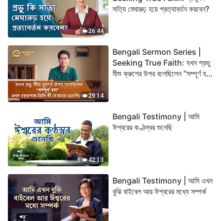
সত্যি মেঘারুঢ় হয়ে প্রত্যাবর্তন করবেন?
26:44
Bengali Sermon Series |
Seeking True Faith: যখন প্রভু
যীশু ক্রুশের উপর বলেছিলেন “সম্পূর্ণ হল”
তখন প্রকৃতপক্ষে তিনি কী বোঝাতে
চেয়েছিলেন?
29:14
Bengali Testimony | আমি
ঈশ্বরের কণ্ঠস্বর শুনেছি
42:13
Bengali Testimony | আমি এখন
বুঝি বাইবেল আর ঈশ্বরের মধ্যে সম্পর্ক