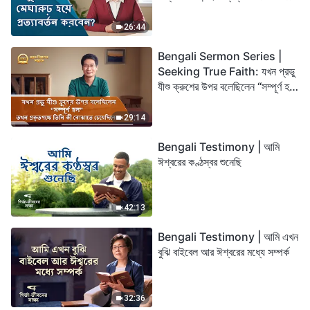
26:44
Bengali Sermon Series |
Seeking True Faith: যখন প্রভু
যীশু ক্রুশের উপর বলেছিলেন “সম্পূর্ণ হল”
তখন প্রকৃতপক্ষে তিনি কী বোঝাতে
চেয়েছিলেন?
29:14
Bengali Testimony | আমি
ঈশ্বরের কণ্ঠস্বর শুনেছি
42:13
Bengali Testimony | আমি এখন
বুঝি বাইবেল আর ঈশ্বরের মধ্যে সম্পর্ক
32:36