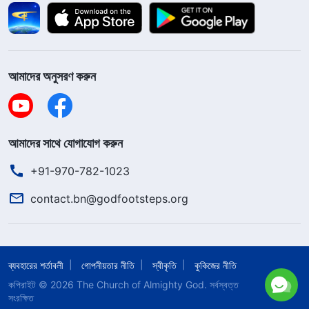
আমাদের অনুসরণ করুন
আমাদের সাথে যোগাযোগ করুন
+91-970-782-1023
contact.bn@godfootsteps.org
ব্যবহারের শর্তাবলী
গোপনীয়তার নীতি
স্বীকৃতি
কুকিজের নীতি
কপিরাইট © 2026
The Church of Almighty God.
সর্বস্বত্ত
সংরক্ষিত