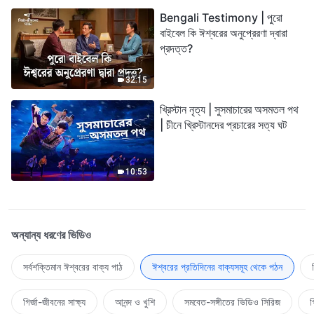
Bengali Testimony | পুরো
বাইবেল কি ঈশ্বরের অনুপ্রেরণা দ্বারা
প্রদত্ত?
32:15
খ্রিস্টান নৃত্য | সুসমাচারের অসমতল পথ
| চীনে খ্রিস্টানদের প্রচারের সত্য ঘট
10:53
অন্যান্য ধরণের ভিডিও
সর্বশক্তিমান ঈশ্বরের বাক্য পাঠ
ঈশ্বরের প্রতিদিনের বাক্যসমূহ থেকে পঠন
গির্জা-জীবনের সাক্ষ্য
আনন্দ ও খুশি
সমবেত-সঙ্গীতের ভিডিও সিরিজ
গ