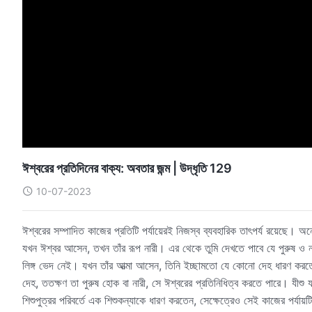
ঈশ্বরের প্রতিদিনের বাক্য: অবতার জন্ম | উদ্ধৃতি 129
10-07-2023
ঈশ্বরের সম্পাদিত কাজের প্রতিটি পর্যায়েরই নিজস্ব ব্যবহারিক তাৎপর্য রয়েছে
যখন ঈশ্বর আসেন, তখন তাঁর রূপ নারী। এর থেকে তুমি দেখতে পাবে যে পুরুষ ও না
লিঙ্গ ভেদ নেই। যখন তাঁর আত্মা আসেন, তিনি ইচ্ছামতো যে কোনো দেহ ধারণ করতে 
দেহ, ততক্ষণ তা পুরুষ হোক বা নারী, সে ঈশ্বরের প্রতিনিধিত্ব করতে পারে। যীশু য
শিশুপুত্রর পরিবর্তে এক শিশুকন্যাকে ধারণ করতেন, সেক্ষেত্রেও সেই কাজের পর্যা