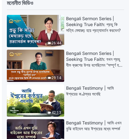
মনোনীত ভিডিও
ঈশ্বরের প্রতিদিনের বাক্য: অবতার জন্ম |
উদ্ধৃতি 140
Bengali Sermon Series |
Seeking True Faith: প্রভু কি
10:08
সত্যি মেঘারুঢ় হয়ে প্রত্যাবর্তন করবেন?
26:44
Bengali Sermon Series |
Seeking True Faith: যখন প্রভু
যীশু ক্রুশের উপর বলেছিলেন “সম্পূর্ণ হল”
তখন প্রকৃতপক্ষে তিনি কী বোঝাতে
চেয়েছিলেন?
29:14
Bengali Testimony | আমি
ঈশ্বরের কণ্ঠস্বর শুনেছি
42:13
Bengali Testimony | আমি এখন
বুঝি বাইবেল আর ঈশ্বরের মধ্যে সম্পর্ক