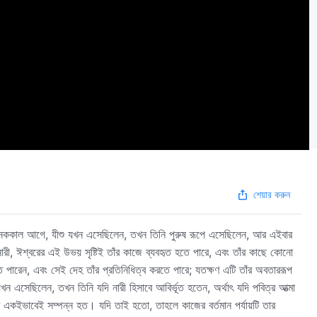
শেয়ার করুন
। অনেককাল আগে, যীশু যখন এসেছিলেন, তখন তিনি পুরুষ রূপে এসেছিলেন, আর এইবার
রী, ঈশ্বরের এই উভয় সৃষ্টিই তাঁর কাজে ব্যবহৃত হতে পারে, এবং তাঁর কাছে কোনো
পারেন, এবং সেই দেহ তাঁর প্রতিনিধিত্ব করতে পারে; যতক্ষণ এটি তাঁর অবতাররূপ
খন এসেছিলেন, তখন তিনি যদি নারী হিসাবে আবির্ভূত হতেন, অর্থাৎ যদি পবিত্র আত্মা
য়টি একইভাবেই সম্পন্ন হত। যদি তাই হতো, তাহলে কাজের বর্তমান পর্যায়টি তার