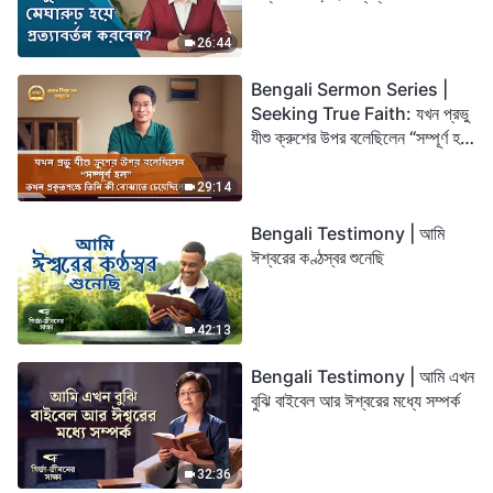
26:44
Bengali Sermon Series |
Seeking True Faith: যখন প্রভু
যীশু ক্রুশের উপর বলেছিলেন “সম্পূর্ণ হল”
তখন প্রকৃতপক্ষে তিনি কী বোঝাতে
চেয়েছিলেন?
29:14
Bengali Testimony | আমি
ঈশ্বরের কণ্ঠস্বর শুনেছি
42:13
Bengali Testimony | আমি এখন
বুঝি বাইবেল আর ঈশ্বরের মধ্যে সম্পর্ক
32:36