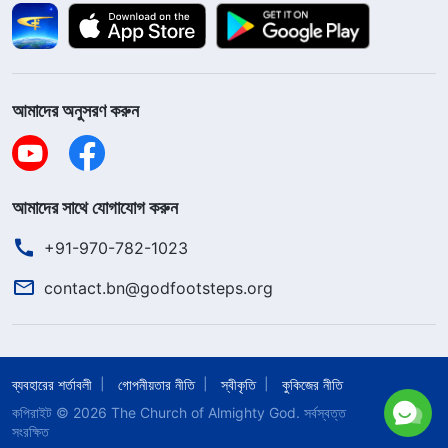
আমাদের অনুসরণ করুন
আমাদের সাথে যোগাযোগ করুন
+91-970-782-1023
contact.bn@godfootsteps.org
ব্যবহারের শর্তাবলী
গোপনীয়তার নীতি
স্বীকৃতি
কুকিজের নীতি
কপিরাইট © 2026
The Church of Almighty God.
সর্বস্বত্ত
সংরক্ষিত