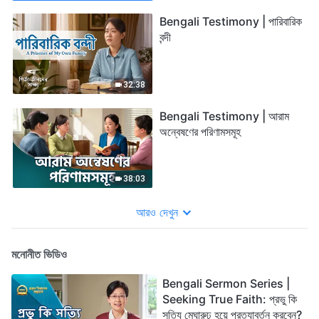
Bengali Testimony | পারিবারিক
বন্দী
32:38
Bengali Testimony | আরাম
অন্বেষণের পরিণামসমূহ
38:03
আরও দেখুন
মনোনীত ভিডিও
Bengali Sermon Series |
Seeking True Faith: প্রভু কি
সত্যি মেঘারুঢ় হয়ে প্রত্যাবর্তন করবেন?