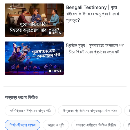
Bengali Testimony | পুরো
বাইবেল কি ঈশ্বরের অনুপ্রেরণা দ্বারা
প্রদত্ত?
32:15
খ্রিস্টান নৃত্য | সুসমাচারের অসমতল পথ
| চীনে খ্রিস্টানদের প্রচারের সত্য ঘট
10:53
অন্যান্য ধরণের ভিডিও
সর্বশক্তিমান ঈশ্বরের বাক্য পাঠ
ঈশ্বরের প্রতিদিনের বাক্যসমূহ থেকে পঠন
গির্জা-জীবনের সাক্ষ্য
আনন্দ ও খুশি
সমবেত-সঙ্গীতের ভিডিও সিরিজ
গ