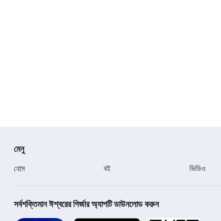
মেনু
হোম
বই
ভিডিও
সর্বশক্তিমান ঈশ্বরের গির্জার অ্যাপটি ডাউনলোড করুন