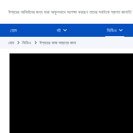
ঈশ্বরের আবির্ভাবের জন্য যারা আকুলভাবে অপেক্ষা করছেন তাদের সবাইকে স্বাগত জানাই!
হোম
বই
ভিডিও
হোম
ভিডিও
ঈশ্বরের কাজ সম্বন্ধে জানা