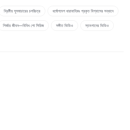
খ্রিষ্টীয় সুসমাচারের চলচ্চিত্র
ধর্মোপদেশ ধারাবাহিকঃ প্রকৃত বিশ্বাসের সন্ধানে
গির্জার জীবন—বিবিধ শো সিরিজ
সঙ্গীত ভিডিও
স্তবগানের ভিডিও