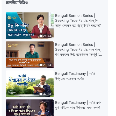
মনোনীত ভিডিও
Bengali Sermon Series |
Seeking True Faith: প্রভু কি
সত্যি মেঘারুঢ় হয়ে প্রত্যাবর্তন করবেন?
26:44
Bengali Sermon Series |
Seeking True Faith: যখন প্রভু
যীশু ক্রুশের উপর বলেছিলেন “সম্পূর্ণ হল”
তখন প্রকৃতপক্ষে তিনি কী বোঝাতে
চেয়েছিলেন?
29:14
Bengali Testimony | আমি
ঈশ্বরের কণ্ঠস্বর শুনেছি
42:13
Bengali Testimony | আমি এখন
বুঝি বাইবেল আর ঈশ্বরের মধ্যে সম্পর্ক