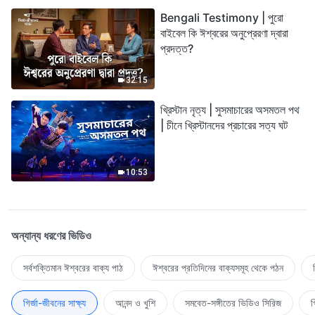
Bengali Testimony | পুরো
বাইবেল কি ঈশ্বরের অনুপ্রেরণা দ্বারা
প্রদত্ত?
32:15
খ্রিস্টান নৃত্য | সুসমাচারের অসমতল পথ
| চীনে খ্রিস্টানদের প্রচারের সত্য ঘট
10:53
অন্যান্য ধরণের ভিডিও
সর্বশক্তিমান ঈশ্বরের বাক্য পাঠ
ঈশ্বরের প্রতিদিনের বাক্যসমূহ থেকে পঠন
গির্জা-জীবনের সাক্ষ্য
আনন্দ ও খুশি
সমবেত-সঙ্গীতের ভিডিও সিরিজ
গ