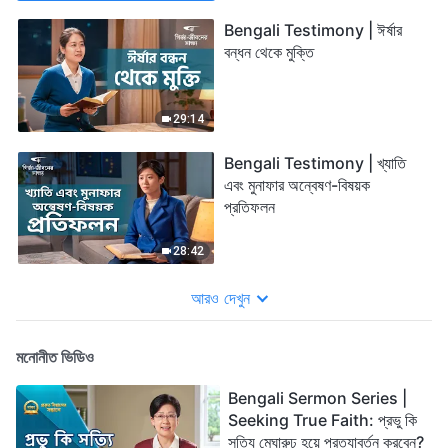
Bengali Testimony | ঈর্ষার
বন্ধন থেকে মুক্তি
29:14
Bengali Testimony | খ্যাতি
এবং মুনাফার অন্বেষণ-বিষয়ক
প্রতিফলন
28:42
আরও দেখুন
মনোনীত ভিডিও
Bengali Sermon Series |
Seeking True Faith: প্রভু কি
সত্যি মেঘারুঢ় হয়ে প্রত্যাবর্তন করবেন?