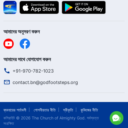
আমাদের অনুসরণ করুন
আমাদের সাথে যোগাযোগ করুন
+91-970-782-1023
contact.bn@godfootsteps.org
ব্যবহারের শর্তাবলী
গোপনীয়তার নীতি
স্বীকৃতি
কুকিজের নীতি
কপিরাইট © 2026
The Church of Almighty God.
সর্বস্বত্ত
সংরক্ষিত