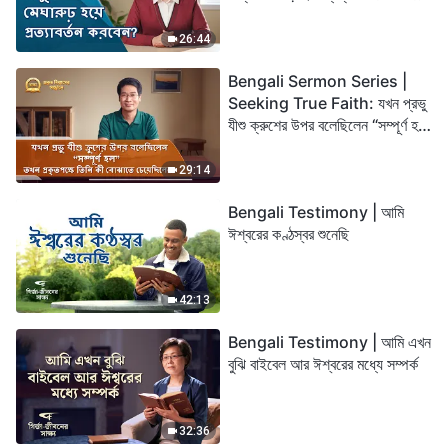
26:44
Bengali Sermon Series |
Seeking True Faith: যখন প্রভু
যীশু ক্রুশের উপর বলেছিলেন “সম্পূর্ণ হল”
তখন প্রকৃতপক্ষে তিনি কী বোঝাতে
চেয়েছিলেন?
29:14
Bengali Testimony | আমি
ঈশ্বরের কণ্ঠস্বর শুনেছি
42:13
Bengali Testimony | আমি এখন
বুঝি বাইবেল আর ঈশ্বরের মধ্যে সম্পর্ক
32:36