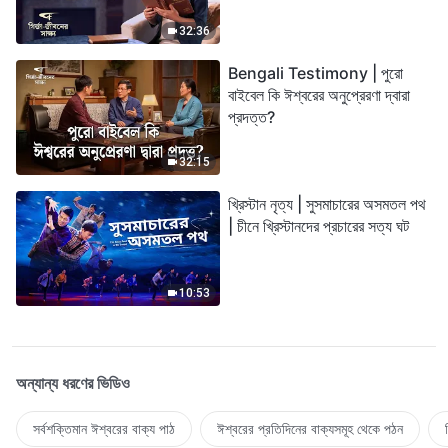
32:36
Bengali Testimony | পুরো
বাইবেল কি ঈশ্বরের অনুপ্রেরণা দ্বারা
প্রদত্ত?
32:15
খ্রিস্টান নৃত্য | সুসমাচারের অসমতল পথ
| চীনে খ্রিস্টানদের প্রচারের সত্য ঘট
10:53
অন্যান্য ধরণের ভিডিও
সর্বশক্তিমান ঈশ্বরের বাক্য পাঠ
ঈশ্বরের প্রতিদিনের বাক্যসমূহ থেকে পঠন