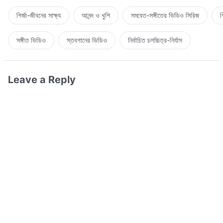
গির্জা-জীবনের সাক্ষ্য
আনন্দ ও খুশি
সমবেত-সঙ্গীতের ভিডিও সিরিজ
গ
সঙ্গীত ভিডিও
স্তবগানের ভিডিও
নির্বাচিত চলচ্চিত্র-নির্যাস
Leave a Reply