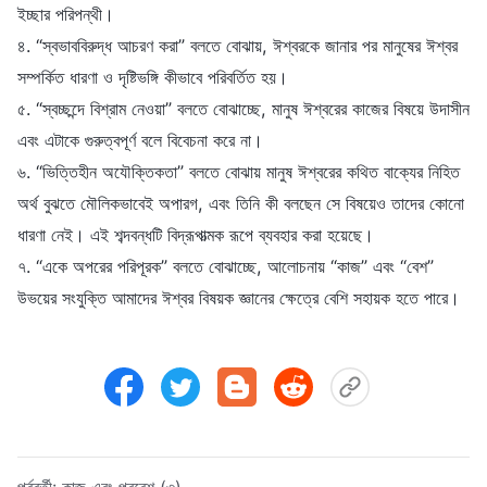
ইচ্ছার পরিপন্থী।
৪. “স্বভাববিরুদ্ধ আচরণ করা” বলতে বোঝায়, ঈশ্বরকে জানার পর মানুষের ঈশ্বর
সম্পর্কিত ধারণা ও দৃষ্টিভঙ্গি কীভাবে পরিবর্তিত হয়।
৫. “স্বচ্ছন্দে বিশ্রাম নেওয়া” বলতে বোঝাচ্ছে, মানুষ ঈশ্বরের কাজের বিষয়ে উদাসীন
এবং এটাকে গুরুত্বপূর্ণ বলে বিবেচনা করে না।
৬. “ভিত্তিহীন অযৌক্তিকতা” বলতে বোঝায় মানুষ ঈশ্বরের কথিত বাক্যের নিহিত
অর্থ বুঝতে মৌলিকভাবেই অপারগ, এবং তিনি কী বলছেন সে বিষয়েও তাদের কোনো
ধারণা নেই। এই শব্দবন্ধটি বিদ্রূপাত্মক রূপে ব্যবহার করা হয়েছে।
৭. “একে অপরের পরিপূরক” বলতে বোঝাচ্ছে, আলোচনায় “কাজ” এবং “বেশ”
উভয়ের সংযুক্তি আমাদের ঈশ্বর বিষয়ক জ্ঞানের ক্ষেত্রে বেশি সহায়ক হতে পারে।
পূর্ববর্তী:
কাজ এবং প্রবেশ (৩)