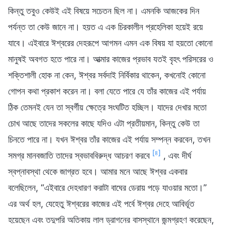
কিন্তু তবুও কেউই এই বিষয়ে সচেতন ছিল না। এমনকি আজকের দিন
পর্যন্ত তা কেউ জানে না। হয়ত এ এক চিরকালীন প্রহেলিকা হয়েই রয়ে
যাবে। এইবারে ঈশ্বরের দেহরূপে আগমন এমন এক বিষয় যা হয়তো কোনো
মানুষই অবগত হতে পারে না। আত্মার কাজের প্রভাব যতই বৃহৎ পরিসরের ও
শক্তিশালী হোক না কেন, ঈশ্বর সর্বদাই নির্বিকার থাকেন, কখনোই কোনো
গোপন কথা প্রকাশ করেন না। বলা যেতে পারে যে তাঁর কাজের এই পর্যায়
ঠিক তেমনই যেন তা স্বর্গীয় ক্ষেত্রে সংঘটিত হচ্ছিল। যাদের দেখার মতো
চোখ আছে তাদের সকলের কাছে যদিও এটা প্রতীয়মান, কিন্তু কেউ তা
চিনতে পারে না। যখন ঈশ্বর তাঁর কাজের এই পর্যায় সম্পন্ন করবেন, তখন
[৪]
সমগ্র মানবজাতি তাদের স্বভাববিরুদ্ধ আচরণ করবে
, এবং দীর্ঘ
স্বপ্নাবস্থা থেকে জাগ্রত হবে। আমার মনে আছে ঈশ্বর একবার
বলেছিলেন, “এইবারে দেহধারণ করাটা বাঘের ডেরায় পড়ে যাওয়ার মতো।”
এর অর্থ হল, যেহেতু ঈশ্বরের কাজের এই পর্বে ঈশ্বর দেহে আবির্ভূত
হয়েছেন এবং তদুপরি অতিকায় লাল ড্রাগনের বাসস্থানে জন্মগ্রহণ করেছেন,