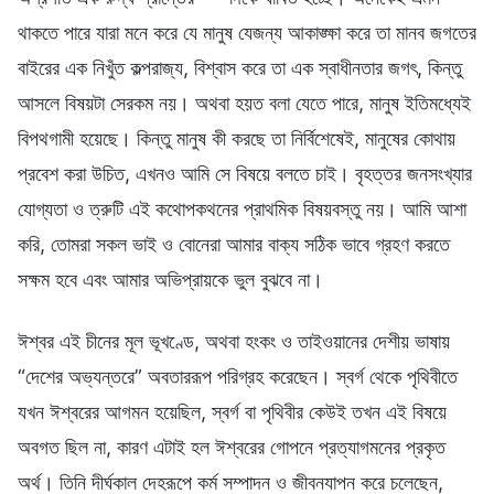
থাকতে পারে যারা মনে করে যে মানুষ যেজন্য আকাঙ্ক্ষা করে তা মানব জগতের
বাইরের এক নিখুঁত কল্পরাজ্য, বিশ্বাস করে তা এক স্বাধীনতার জগৎ, কিন্তু
আসলে বিষয়টা সেরকম নয়। অথবা হয়ত বলা যেতে পারে, মানুষ ইতিমধ্যেই
বিপথগামী হয়েছে। কিন্তু মানুষ কী করছে তা নির্বিশেষেই, মানুষের কোথায়
প্রবেশ করা উচিত, এখনও আমি সে বিষয়ে বলতে চাই। বৃহত্তর জনসংখ্যার
যোগ্যতা ও ত্রুটি এই কথোপকথনের প্রাথমিক বিষয়বস্তু নয়। আমি আশা
করি, তোমরা সকল ভাই ও বোনেরা আমার বাক্য সঠিক ভাবে গ্রহণ করতে
সক্ষম হবে এবং আমার অভিপ্রায়কে ভুল বুঝবে না।
ঈশ্বর এই চীনের মূল ভূখণ্ডে, অথবা হংকং ও তাইওয়ানের দেশীয় ভাষায়
“দেশের অভ্যন্তরে” অবতাররূপ পরিগ্রহ করেছেন। স্বর্গ থেকে পৃথিবীতে
যখন ঈশ্বরের আগমন হয়েছিল, স্বর্গ বা পৃথিবীর কেউই তখন এই বিষয়ে
অবগত ছিল না, কারণ এটাই হল ঈশ্বরের গোপনে প্রত্যাগমনের প্রকৃত
অর্থ। তিনি দীর্ঘকাল দেহরূপে কর্ম সম্পাদন ও জীবনযাপন করে চলেছেন,