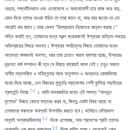
বেড়ায়, লক্ষ্যহীনভাবে এবং এলোমেলো ও অমনোযোগী হয়ে কাজ করে যায়,
কোন দিকে তাদের যাওয়া উচিত তা তারা জানে না, আর কার জন্যে তা তো
আরোই কম জানে। তারা কেবল “বিনম্রভাবে নিজেদের আড়াল করছে।”
সত্যি কথাটা হল, তোমাদের মধ্যে স্বল্প কয়েকজনই ঈশ্বরের অন্তিম সময়ের
অভিপ্রায়ের বিষয়ে অবগত। ঈশ্বরের পদচিহ্নের বিষয়ে তোমাদের মধ্যে
অত্যন্ত কমজনই অবগত, আর তার চেয়েও খারাপ ব্যাপার হচ্ছে, ঈশ্বরের
চূড়ান্ত কর্ম সম্পাদন কী হবে সে বিষয়ে কারোরই জানা নেই। তবুও সকলে
অসীম সহ্যশক্তি ও সহিষ্ণুতার সাথে অনুশাসন ও অন্যদের মোকাবিলার
মধ্যে দিয়ে যাচ্ছে, যেন বিজয়ের মুহূর্তের প্রত্যাশায় পেশী ফুলিয়ে লড়াইয়ের
[১]
প্রস্তুতি নিচ্ছে
। আমি মানবজাতির মধ্যে এই সমস্ত “অদ্ভুত
দৃশ্যের” বিষয়ে কোনো মন্তব্য করব না, কিন্তু একটা বিষয় আছে যা
তোমাদের সকলকে অবশ্যই উপলব্ধি করতে হবে। বর্তমানে বেশিরভাগ
[২]
মানুষই অস্বাভাবিকতার
দিকে এগোচ্ছে, আর প্রবেশের প্রতি তাদের
[৩]
অগ্রগতি এক রুদ্ধ প্রান্তের
দিকে ধাবিত হচ্ছে। অনেকেই এমন