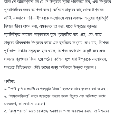
যাতে সে আত্মবিশ্বাসী হয় যে সে ঈশ্বরের দ্বারা পরিবর্তিত হবে, এবং ঈশ্বরের
পুনরাবির্ভাবের জন্য অপেক্ষা করে। বর্তমানে মানুষের কাছ থেকে ঈশ্বরের
এটাই একমাত্র দাবি—ঈশ্বরকে ভালোবাসে এমন একজন মানুষের প্রতিমূর্তি
হিসাবে জীবন যাপন করা, এমনভাবে তা করা, যাতে ঈশ্বরের প্রজ্ঞার
স্ফটিকীকৃত আলোক অন্ধকারের যুগে প্রজ্বলিত হয়ে ওঠে, এবং যাতে
মানুষের জীবনযাপন ঈশ্বরের কাজে এক দ্যুতিময় অধ্যায় রেখে যায়, বিশ্বের
পূর্ব ভাগে চিরদিন সমুজ্জ্বল হয়ে থাকে, বিশ্বের মনোযোগ আকৃষ্ট করে এবং
সকলের প্রশংসার বিষয় হয়ে ওঠে। বর্তমান যুগে যারা ঈশ্বরকে ভালোবাসে,
সবচেয়ে নিশ্চিতভাবে এটাই তাদের জন্য অধিকতর উন্নত প্রবেশ।
পাদটীকা:
১. “পেশী ফুলিয়ে লড়াইয়ের প্রস্তুতি নিচ্ছে” ব্যঙ্গাত্মক ভাবে ব্যবহার করা হয়েছে।
২. “অস্বাভাবিকতা” বলতে জনগণের প্রবেশ কতটা বিচ্যুত এবং অভিজ্ঞতা কতটা
একতরফা, তা বোঝানো হয়েছে।
৩. “রুদ্ধ প্রান্ত” বলতে বোঝাচ্ছে জনগণ যে পন্থা অবলম্বন করছে, তা ঈশ্বরের