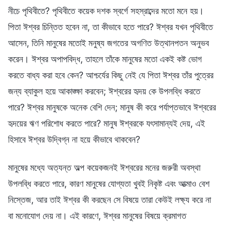
নীচে পৃথিবীতে? পৃথিবীতে কয়েক দশক স্বর্গে সহস্রাব্দের মতো মনে হয়।
পিতা ঈশ্বর চিন্তিত হবেন না, তা কীভাবে হতে পারে? ঈশ্বর যখন পৃথিবীতে
আসেন, তিনি মানুষের মতোই মনুষ্য জগতের অগণিত উত্থানপতন অনুভব
করেন। ঈশ্বর অপাপবিদ্ধ, তাহলে তাঁকে মানুষের মতো একই কষ্ট ভোগ
করতে বাধ্য করা হবে কেন? আশ্চর্যের কিছু নেই যে পিতা ঈশ্বর তাঁর পুত্রের
জন্য ব্যাকুল হয়ে আকাঙ্ক্ষা করবেন; ঈশ্বরের হৃদয় কে উপলব্ধি করতে
পারে? ঈশ্বর মানুষকে অনেক বেশি দেন; মানুষ কী করে পর্যাপ্তভাবে ঈশ্বরের
হৃদয়ের ঋণ পরিশোধ করতে পারে? মানুষ ঈশ্বরকে যৎসামান্যই দেয়, এই
হিসাবে ঈশ্বর উদ্বিগ্ন না হয়ে কীভাবে থাকবেন?
মানুষের মধ্যে অত্যন্ত অল্প কয়েকজনই ঈশ্বরের মনের জরুরী অবস্থা
উপলব্ধি করতে পারে, কারণ মানুষের যোগ্যতা খুবই নিকৃষ্ট এবং আত্মাও বেশ
নিস্তেজ, আর তাই ঈশ্বর কী করছেন সে বিষয়ে তারা কেউই লক্ষ্য করে না
বা মনোযোগ দেয় না। এই কারণে, ঈশ্বর মানুষের বিষয়ে ক্রমাগত