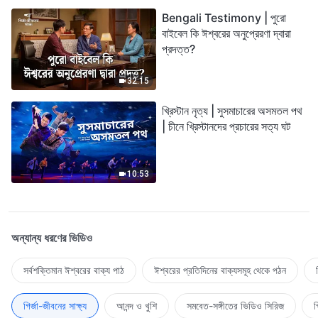
Bengali Testimony | পুরো
বাইবেল কি ঈশ্বরের অনুপ্রেরণা দ্বারা
প্রদত্ত?
32:15
খ্রিস্টান নৃত্য | সুসমাচারের অসমতল পথ
| চীনে খ্রিস্টানদের প্রচারের সত্য ঘট
10:53
অন্যান্য ধরণের ভিডিও
সর্বশক্তিমান ঈশ্বরের বাক্য পাঠ
ঈশ্বরের প্রতিদিনের বাক্যসমূহ থেকে পঠন
গির্জা-জীবনের সাক্ষ্য
আনন্দ ও খুশি
সমবেত-সঙ্গীতের ভিডিও সিরিজ
গ