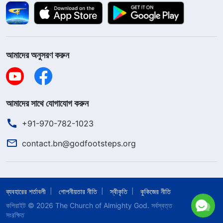
আমাদের অনুসরণ করুন
আমাদের সাথে যোগাযোগ করুন
+91-970-782-1023
contact.bn@godfootsteps.org
ব্যবহারের শর্তাবলী
গোপনীয়তার নীতি
স্বীকৃতি
কুকিজের নীতি
কপিরাইট © 2026
The Church of Almighty God.
সর্বস্বত্ত
সংরক্ষিত