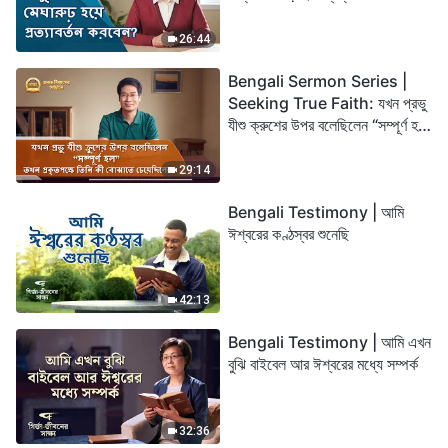
26:44
Bengali Sermon Series |
Seeking True Faith: যখন প্রভু
যীশু ক্রুশের উপর বলেছিলেন “সম্পূর্ণ হল”
তখন প্রকৃতপক্ষে তিনি কী বোঝাতে
চেয়েছিলেন?
29:14
Bengali Testimony | আমি
ঈশ্বরের কণ্ঠস্বর শুনেছি
42:13
Bengali Testimony | আমি এখন
বুঝি বাইবেল আর ঈশ্বরের মধ্যে সম্পর্ক
32:36