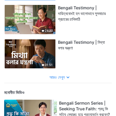
Bengali Testimony |
দায়িত্ববোধই হল ভালোভাবে সুসমাচার
প্রচারের চাবিকাঠি
24:20
Bengali Testimony | মিথ্যা
বলার যন্ত্রণা
31:51
আরও দেখুন
মনোনীত ভিডিও
Bengali Sermon Series |
Seeking True Faith: প্রভু কি
সত্যি মেঘারুঢ় হয়ে প্রত্যাবর্তন করবেন?