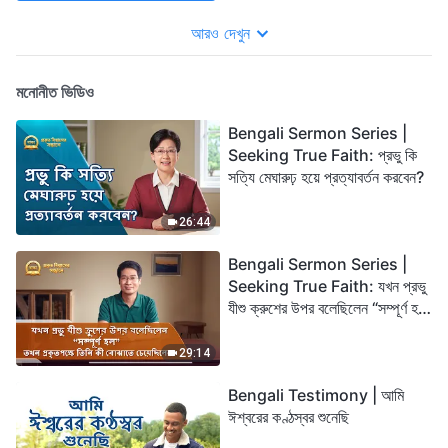
আরও দেখুন
মনোনীত ভিডিও
Bengali Sermon Series |
Seeking True Faith: প্রভু কি
সত্যি মেঘারুঢ় হয়ে প্রত্যাবর্তন করবেন?
26:44
Bengali Sermon Series |
Seeking True Faith: যখন প্রভু
যীশু ক্রুশের উপর বলেছিলেন “সম্পূর্ণ হল”
তখন প্রকৃতপক্ষে তিনি কী বোঝাতে
চেয়েছিলেন?
29:14
Bengali Testimony | আমি
ঈশ্বরের কণ্ঠস্বর শুনেছি