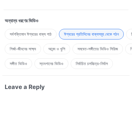
অন্যান্য ধরণের ভিডিও
সর্বশক্তিমান ঈশ্বরের বাক্য পাঠ
ঈশ্বরের প্রতিদিনের বাক্যসমূহ থেকে পঠন
গির্জা-জীবনের সাক্ষ্য
আনন্দ ও খুশি
সমবেত-সঙ্গীতের ভিডিও সিরিজ
গ
সঙ্গীত ভিডিও
স্তবগানের ভিডিও
নির্বাচিত চলচ্চিত্র-নির্যাস
Leave a Reply