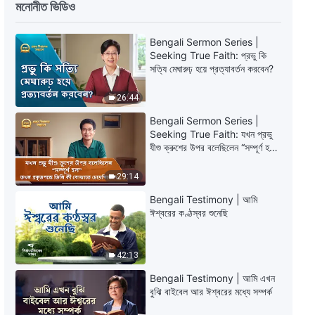
মনোনীত ভিডিও
সর্বশক্তিমান ঈশ্বরের বাক্য | তোমার জানা
উচিত যে বাস্তববাদী ঈশ্বরই স্বয়ং ঈশ্বর
Bengali Sermon Series |
Seeking True Faith: প্রভু কি
24:56
সত্যি মেঘারুঢ় হয়ে প্রত্যাবর্তন করবেন?
সর্বশক্তিমান ঈশ্বরের বাক্য | ঈশ্বরের বর্তমানের
26:44
কার্যকে জানা
Bengali Sermon Series |
Seeking True Faith: যখন প্রভু
29:10
যীশু ক্রুশের উপর বলেছিলেন “সম্পূর্ণ হল”
তখন প্রকৃতপক্ষে তিনি কী বোঝাতে
সর্বশক্তিমান ঈশ্বরের বাক্য | ঈশ্বরের কার্য কি
চেয়েছিলেন?
29:14
ততটাই সহজ যতটা মানুষ মনে করে?
Bengali Testimony | আমি
16:26
ঈশ্বরের কণ্ঠস্বর শুনেছি
সর্বশক্তিমান ঈশ্বরের বাক্য | যেহেতু তুমি
ঈশ্বরে বিশ্বাস করো, তোমার অবশ্যই সত্যের
42:13
জন্য জীবনযাপন করা উচিত
Bengali Testimony | আমি এখন
13:34
বুঝি বাইবেল আর ঈশ্বরের মধ্যে সম্পর্ক