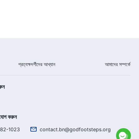
05:42
সর্বশক্তিমান ঈশ্বরের বাক্য | ঈশ্বরের বিষয়ে
তোমার উপলব্ধি কী?
26:37
সর্বশক্তিমান ঈশ্বরের বাক্য | পরিত্রাতা
প্রত্যক্ষদর্শীদের আখ্যান
আমাদের সম্পর্কে
ইতিমধ্যেই একটি “সাদা মেঘে” চড়ে প্রত্যাবর্তন
করেছেন
20:19
রুন
সর্বশক্তিমান ঈশ্বরের বাক্য | সুসমাচার ছড়িয়ে
দেওয়ার কাজটি মানুষকে মুক্ত করারও কাজ
17:35
যোগ করুন
সর্বশক্তিমান ঈশ্বরের বাক্য | বিধানের যুগের কার্য
782-1023
contact.bn@godfootsteps.org