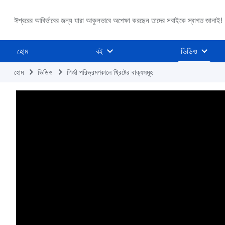
ঈশ্বরের আবির্ভাবের জন্য যারা আকুলভাবে অপেক্ষা করছেন তাদের সবাইকে স্বাগত জানাই!
হোম
বই
ভিডিও
হোম
ভিডিও
গির্জা পরিভ্রমণকালে খ্রিষ্টের বাক্যসমূহ