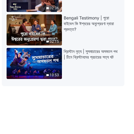
ঈশ্বরের বাক্য | সপ্ত বজ্রের নিনাদ—
ভবিষ্যদ্বাণী করছে যে রাজ্যের সুসমাচার
32:36
মহাবিশ্বে ছড়িয়ে পড়বে
Bengali Testimony | পুরো
15:58
বাইবেল কি ঈশ্বরের অনুপ্রেরণা দ্বারা
প্রদত্ত?
সর্বশক্তিমান ঈশ্বরের বাক্য | তুমি কি সেই মানুষ
যার মধ্যে প্রাণের সঞ্চার হয়েছে?
32:15
15:51
খ্রিস্টান নৃত্য | সুসমাচারের অসমতল পথ
| চীনে খ্রিস্টানদের প্রচারের সত্য ঘট
সর্বশক্তিমান ঈশ্বরের বাক্য | যারা ঈশ্বরকে
জানে না তারা সকলেই ঈশ্বরবিরোধী
10:53
24:56
সর্বশক্তিমান ঈশ্বরের বাক্য | দু’টি অবতার
অবতাররূপের তাৎপর্য সম্পূর্ণ করে
40:12
সর্বশক্তিমান ঈশ্বরের বাক্য | কীভাবে তুমি
তোমার ভবিষ্যৎ জীবনের ব্রত পালন করবে?