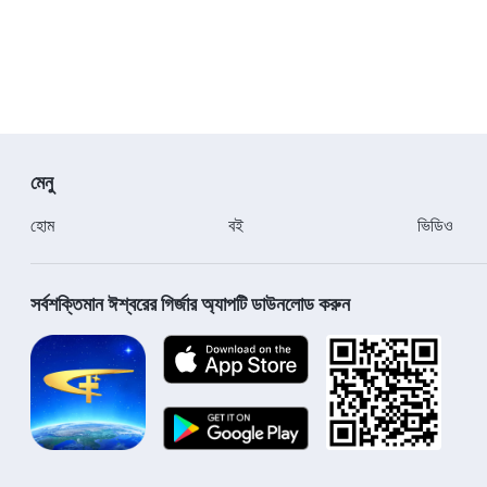
মেনু
হোম
বই
ভিডিও
সর্বশক্তিমান ঈশ্বরের গির্জার অ্যাপটি ডাউনলোড করুন