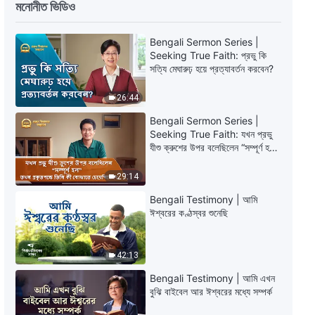
মনোনীত ভিডিও
Bengali Testimony | একজন “ভালো
নেতার” প্রতিফলন
Bengali Sermon Series |
Seeking True Faith: প্রভু কি
32:11
সত্যি মেঘারুঢ় হয়ে প্রত্যাবর্তন করবেন?
Bengali Christian Testimony |
26:44
একজন ডাক্তারের পছন্দ
Bengali Sermon Series |
Seeking True Faith: যখন প্রভু
39:41
যীশু ক্রুশের উপর বলেছিলেন “সম্পূর্ণ হল”
তখন প্রকৃতপক্ষে তিনি কী বোঝাতে
Bengali Christian Testimony | চতুর
চেয়েছিলেন?
29:14
ও প্রতারক হওয়ার ফলে পাওয়া যন্ত্রণাময় শিক্ষা
Bengali Testimony | আমি
47:39
ঈশ্বরের কণ্ঠস্বর শুনেছি
Bengali Testimony | ঈশ্বর নির্ভরতাই
পরম জ্ঞান
42:13
Bengali Testimony | আমি এখন
35:23
বুঝি বাইবেল আর ঈশ্বরের মধ্যে সম্পর্ক