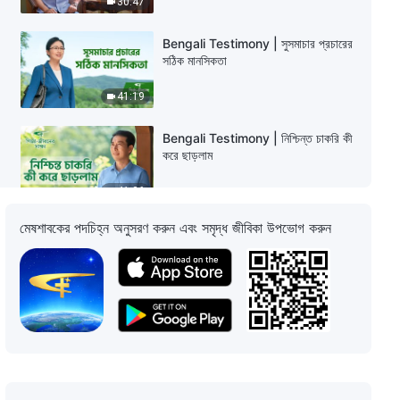
30:47
Bengali Testimony | সুসমাচার প্রচারের
সঠিক মানসিকতা
41:19
Bengali Testimony | নিশ্চিন্ত চাকরি কী
করে ছাড়লাম
41:26
মেষশাবকের পদচিহ্ন অনুসরণ করুন এবং সমৃদ্ধ জীবিকা উপভোগ করুন
Bengali Testimony | একজন সহকর্মী
প্রতিদ্বন্দ্বী নয়
31:50
Bengali Testimony | মায়ানমারবাসী এক
খ্রীষ্টানের মৃত্যুর পর নরকের অভিজ্ঞতা
27:18