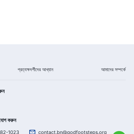
32:38
Bengali Testimony | আরাম অন্বেষণের
পরিণামসমূহ
38:03
Bengali Testimony | আমার নির্বাচন
প্রত্যক্ষদর্শীদের আখ্যান
আমাদের সম্পর্কে
30:01
Bengali Testimony | আশীর্বাদের জন্য
রুন
সাধনা কি ঈশ্বরের ইচ্ছার সাথে সঙ্গতিপূর্ণ?
35:02
যোগ করুন
Bengali Testimony | আমি একজন
খ্রীষ্টবিরোধীর পাশে দাঁড়াতে চলেছিলাম
782-1023
contact.bn@godfootsteps.org