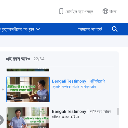
42:43
মোবাইল অ্যাপসমূহ
বাংলা
Bengali Testimony | এঞ্জেলের কাহিনী
প্রত্যক্ষদর্শীদের আখ্যান
আমাদের সম্পর্কে
51:24
Bengali Testimony | কীভাবে আমি
আমার অহংকারপূর্ণ পথ পরিবর্তন করলাম
এই রকম আরও
22
/
64
29:20
Bengali Testimony | খ্রীষ্টবিরোধী
স্বভাব সম্পর্কে আমার সামান্য জ্ঞান
42:15
Bengali Testimony | আমি আর আমার
সঙ্গীকে অবজ্ঞা করি না