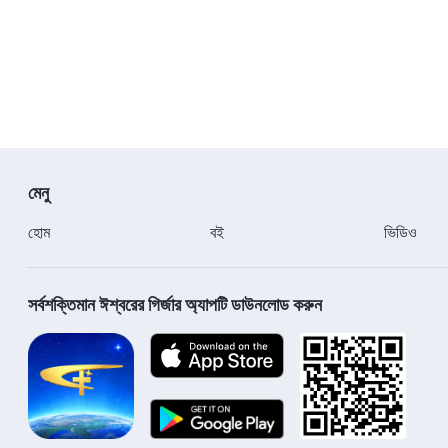
মেনু
হোম
বই
ভিডিও
সর্বশক্তিমান ঈশ্বরের গির্জার অ্যাপটি ডাউনলোড করুন