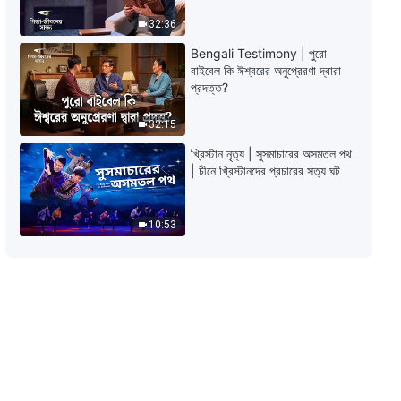
Bengali Testimony | স্বাচ্ছন্দ্যের লোভ
আপনাকে কিছুই দিতে পারে না
32:36
Bengali Testimony | পুরো
38:48
বাইবেল কি ঈশ্বরের অনুপ্রেরণা দ্বারা
প্রদত্ত?
Bengali Testimony | কর্তব্যপালনের
মাধ্যমে আমার রূপান্তর
32:15
43:27
খ্রিস্টান নৃত্য | সুসমাচারের অসমতল পথ
| চীনে খ্রিস্টানদের প্রচারের সত্য ঘট
Bengali Testimony | দায়িত্ববোধই হল
ভালোভাবে সুসমাচার প্রচারের চাবিকাঠি
10:53
24:20
Bengali Testimony | মিথ্যা বলার যন্ত্রণা
31:51
Bengali Testimony | পারিবারিক বন্দী