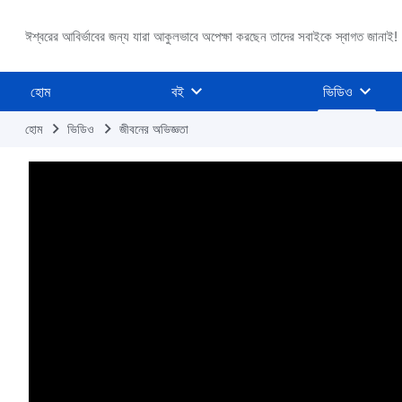
ঈশ্বরের আবির্ভাবের জন্য যারা আকুলভাবে অপেক্ষা করছেন তাদের সবাইকে স্বাগত জানাই!
হোম
বই
ভিডিও
হোম
ভিডিও
জীবনের অভিজ্ঞতা