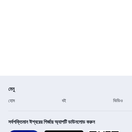
মেনু
হোম
বই
ভিডিও
সর্বশক্তিমান ঈশ্বরের গির্জার অ্যাপটি ডাউনলোড করুন