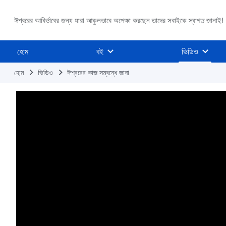
ঈশ্বরের আবির্ভাবের জন্য যারা আকুলভাবে অপেক্ষা করছেন তাদের সবাইকে স্বাগত জানাই!
হোম
বই
ভিডিও
হোম
ভিডিও
ঈশ্বরের কাজ সম্বন্ধে জানা