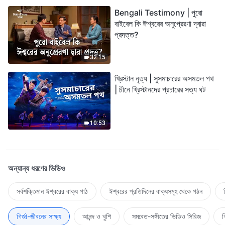
Bengali Testimony | পুরো
বাইবেল কি ঈশ্বরের অনুপ্রেরণা দ্বারা
প্রদত্ত?
32:15
খ্রিস্টান নৃত্য | সুসমাচারের অসমতল পথ
| চীনে খ্রিস্টানদের প্রচারের সত্য ঘট
10:53
অন্যান্য ধরণের ভিডিও
সর্বশক্তিমান ঈশ্বরের বাক্য পাঠ
ঈশ্বরের প্রতিদিনের বাক্যসমূহ থেকে পঠন
গির্জা-জীবনের সাক্ষ্য
আনন্দ ও খুশি
সমবেত-সঙ্গীতের ভিডিও সিরিজ
গ