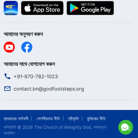
আমাদের অনুসরণ করুন
আমাদের সাথে যোগাযোগ করুন
+91-970-782-1023
contact.bn@godfootsteps.org
ব্যবহারের শর্তাবলী
গোপনীয়তার নীতি
স্বীকৃতি
কুকিজের নীতি
কপিরাইট © 2026
The Church of Almighty God.
সর্বস্বত্ত
সংরক্ষিত