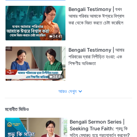
Bengali Testimony | যখন
আমার পরিবার আমাকে ঈশ্বরে বিশ্বাস
করা থেকে বিরত করতে চেষ্টা করেছিল
34:41
Bengali Testimony | আমার
পরিবারের দ্বারা নিপীড়িত হওয়া: এক
শিক্ষণীয় অভিজ্ঞতা
34:46
আরও দেখুন
মনোনীত ভিডিও
Bengali Sermon Series |
Seeking True Faith: প্রভু কি
সত্যি মেঘারুঢ় হয়ে প্রত্যাবর্তন করবেন?