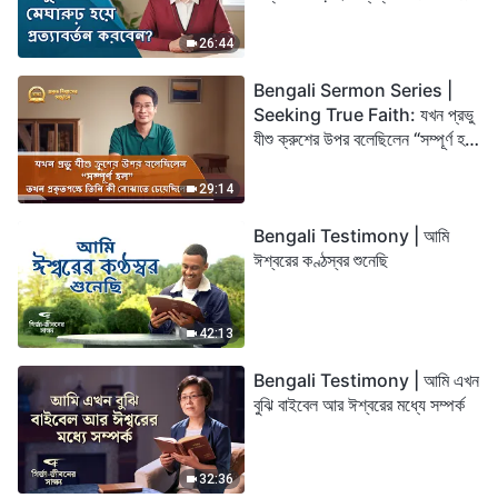
26:44
Bengali Sermon Series |
Seeking True Faith: যখন প্রভু
যীশু ক্রুশের উপর বলেছিলেন “সম্পূর্ণ হল”
তখন প্রকৃতপক্ষে তিনি কী বোঝাতে
চেয়েছিলেন?
29:14
Bengali Testimony | আমি
ঈশ্বরের কণ্ঠস্বর শুনেছি
42:13
Bengali Testimony | আমি এখন
বুঝি বাইবেল আর ঈশ্বরের মধ্যে সম্পর্ক
32:36