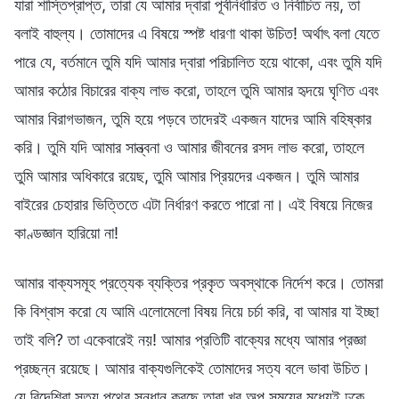
যারা শাস্তিপ্রাপ্ত, তারা যে আমার দ্বারা পূর্বনির্ধারিত ও নির্বাচিত নয়, তা
বলাই বাহুল্য। তোমাদের এ বিষয়ে স্পষ্ট ধারণা থাকা উচিত! অর্থাৎ বলা যেতে
পারে যে, বর্তমানে তুমি যদি আমার দ্বারা পরিচালিত হয়ে থাকো, এবং তুমি যদি
আমার কঠোর বিচারের বাক্য লাভ করো, তাহলে তুমি আমার হৃদয়ে ঘৃণিত এবং
আমার বিরাগভাজন, তুমি হয়ে পড়বে তাদেরই একজন যাদের আমি বহিষ্কার
করি। তুমি যদি আমার সান্ত্বনা ও আমার জীবনের রসদ লাভ করো, তাহলে
তুমি আমার অধিকারে রয়েছ, তুমি আমার প্রিয়দের একজন। তুমি আমার
বাইরের চেহারার ভিত্তিতে এটা নির্ধারণ করতে পারো না। এই বিষয়ে নিজের
কাণ্ডজ্ঞান হারিয়ো না!
আমার বাক্যসমূহ প্রত্যেক ব্যক্তির প্রকৃত অবস্থাকে নির্দেশ করে। তোমরা
কি বিশ্বাস করো যে আমি এলোমেলো বিষয় নিয়ে চর্চা করি, বা আমার যা ইচ্ছা
তাই বলি? তা একেবারেই নয়! আমার প্রতিটি বাক্যের মধ্যে আমার প্রজ্ঞা
প্রচ্ছন্ন রয়েছে। আমার বাক্যগুলিকেই তোমাদের সত্য বলে ভাবা উচিত।
যে বিদেশিরা সত্য পথের সন্ধান করছে তারা খুব অল্প সময়ের মধ্যেই ঢুকে