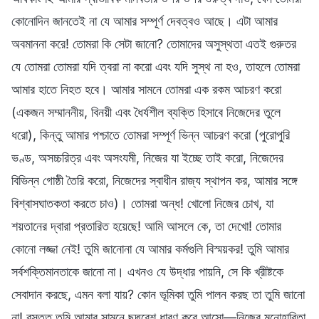
কোনোদিন জানতেই না যে আমার সম্পূর্ণ দেবত্বও আছে। এটা আমার
অবমাননা করে! তোমরা কি সেটা জানো? তোমাদের অসুস্থতা এতই গুরুতর
যে তোমরা তোমরা যদি ত্বরা না করো এবং যদি সুস্থ না হও, তাহলে তোমরা
আমার হাতে নিহত হবে। আমার সামনে তোমরা এক রকম আচরণ করো
(একজন সম্মাননীয়, বিনয়ী এবং ধৈর্যশীল ব্যক্তি হিসাবে নিজেদের তুলে
ধরো), কিন্তু আমার পশ্চাতে তোমরা সম্পূর্ণ ভিন্ন আচরণ করো (পুরোপুরি
ভণ্ড, অসচ্চরিত্র এবং অসংযমী, নিজের যা ইচ্ছে তাই করো, নিজেদের
বিভিন্ন গোষ্ঠী তৈরি করো, নিজেদের স্বাধীন রাজ্য স্থাপন কর, আমার সঙ্গে
বিশ্বাসঘাতকতা করতে চাও)। তোমরা অন্ধ! খোলো নিজের চোখ, যা
শয়তানের দ্বারা প্রতারিত হয়েছে! আমি আসলে কে, তা দেখো! তোমার
কোনো লজ্জা নেই! তুমি জানোনা যে আমার কর্মগুলি বিস্ময়কর! তুমি আমার
সর্বশক্তিমানতাকে জানো না। এখনও যে উদ্ধার পায়নি, সে কি খ্রীষ্টকে
সেবাদান করছে, এমন বলা যায়? কোন ভূমিকা তুমি পালন করছ তা তুমি জানো
না! বস্তুত তুমি আমার সামনে ছদ্মবেশ ধারণ করে আসো—নিজের মনোহারিতা