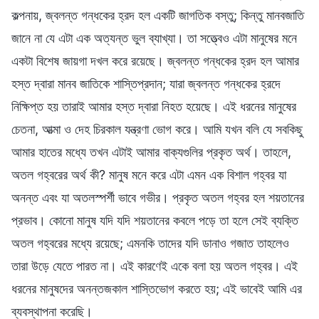
কল্পনায়, জ্বলন্ত গন্ধকের হ্রদ হল একটি জাগতিক বস্তু; কিন্তু মানবজাতি
জানে না যে এটা এক অত্যন্ত ভুল ব্যাখ্যা। তা সত্ত্বেও এটা মানুষের মনে
একটা বিশেষ জায়গা দখল করে রয়েছে। জ্বলন্ত গন্ধকের হ্রদ হল আমার
হস্ত দ্বারা মানব জাতিকে শাস্তিপ্রদান; যারা জ্বলন্ত গন্ধকের হ্রদে
নিক্ষিপ্ত হয় তারাই আমার হস্ত দ্বারা নিহত হয়েছে। এই ধরনের মানুষের
চেতনা, আত্মা ও দেহ চিরকাল যন্ত্রণা ভোগ করে। আমি যখন বলি যে সবকিছু
আমার হাতের মধ্যে তখন এটাই আমার বাক্যগুলির প্রকৃত অর্থ। তাহলে,
অতল গহ্বরের অর্থ কী? মানুষ মনে করে এটা এমন এক বিশাল গহ্বর যা
অনন্ত এবং যা অতলস্পর্শী ভাবে গভীর। প্রকৃত অতল গহ্বর হল শয়তানের
প্রভাব। কোনো মানুষ যদি যদি শয়তানের কবলে পড়ে তা হলে সেই ব্যক্তি
অতল গহ্বরের মধ্যে রয়েছে; এমনকি তাদের যদি ডানাও গজাত তাহলেও
তারা উড়ে যেতে পারত না। এই কারণেই একে বলা হয় অতল গহ্বর। এই
ধরনের মানুষদের অনন্তজকাল শাস্তিভোগ করতে হয়; এই ভাবেই আমি এর
ব্যবস্থাপনা করেছি।