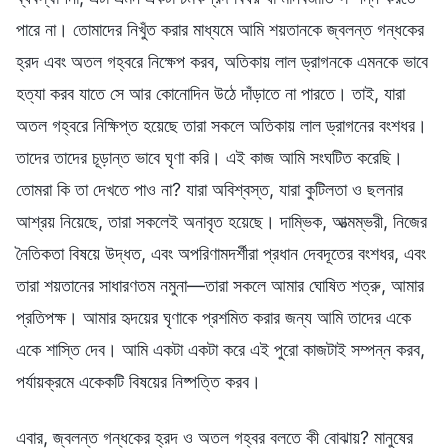
পারে না। তোমাদের নিখুঁত করার মাধ্যমে আমি শয়তানকে জ্বলন্ত গন্ধকের
হ্রদ এবং অতল গহ্বরে নিক্ষেপ করব, অতিকায় লাল ড্রাগনকে এমনকে ভাবে
হত্যা করব যাতে সে আর কোনোদিন উঠে দাঁড়াতে না পারতে। তাই, যারা
অতল গহ্বরে নিক্ষিপ্ত হয়েছে তারা সকলে অতিকায় লাল ড্রাগনের বংশধর।
তাদের তাদের চূড়ান্ত ভাবে ঘৃণা করি। এই কাজ আমি সংঘটিত করেছি।
তোমরা কি তা দেখতে পাও না? যারা অবিশ্বস্ত, যারা কুটিলতা ও ছলনার
আশ্রয় নিয়েছে, তারা সকলেই অনাবৃত হয়েছে। দাম্ভিক, আত্মম্ভরী, নিজের
নৈতিকতা বিষয়ে উদ্ধত, এবং অপরিণামদর্শীরা প্রধান দেবদূতের বংশধর, এবং
তারা শয়তানের সাধারণতম নমুনা—তারা সকলে আমার ঘোষিত শত্রু, আমার
প্রতিপক্ষ। আমার হৃদয়ের ঘৃণাকে প্রশমিত করার জন্য আমি তাদের একে
একে শাস্তি দেব। আমি একটা একটা করে এই পুরো কাজটাই সম্পন্ন করব,
পর্যায়ক্রমে একেকটি বিষয়ের নিষ্পত্তি করব।
এবার, জ্বলন্ত গন্ধকের হ্রদ ও অতল গহ্বর বলতে কী বোঝায়? মানুষের