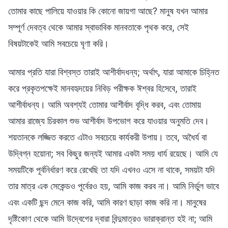
তোমার কাছে পালিয়ে যাওয়ার কি কোনো জায়গা আছে? মানুষ যখন আমার
সম্পূর্ণ দেবত্ব থেকে আমার স্বাভাবিক মানবতাকে পৃথক করে, সেই
বিষয়টাকেই আমি সবচেয়ে ঘৃণা করি।
আমার প্রতি যারা বিশ্বস্ত তারাই আশীর্বাদধন্য; অর্থাৎ, যারা আমাকে চিহ্নিত
করে প্রকৃতপক্ষেই মানবহৃদয়ের নিবিড় পরীক্ষক ঈশ্বর হিসেবে, তারাই
আশীর্বাধন্য। আমি অবশ্যই তোমার আশীর্বাদ বৃদ্ধি করব, এবং তোমায়
আমার রাজ্যে চিরকাল শুভ আশীর্বাদ উপভোগ করে যাওয়ার অনুমতি দেব।
শয়তানকে লজ্জিত করতে এটাও সবচেয়ে কার্যকরী উপায়। তবে, অধৈর্য বা
উদ্বিগ্ন হয়োনা; সব কিছুর জন্যই আমার একটা সময় ধার্য রয়েছে। আমি যে
সময়টিকে পূর্বনির্ধারণ করে রেখেছি তা যদি এখনও এসে না থাকে, সময়টা যদি
তার মাত্র এক সেকেন্ডও পূর্বেরও হয়, আমি কাজ করব না। আমি নির্ভুল ভাবে
এবং একটি ছন্দ মেনে কাজ করি, আমি কারণ ছাড়া কাজ করি না। মানুষের
দৃষ্টিকোণ থেকে আমি উদ্বেগের দ্বারা বিন্দুমাত্রও ভারাক্রান্ত হই না; আমি