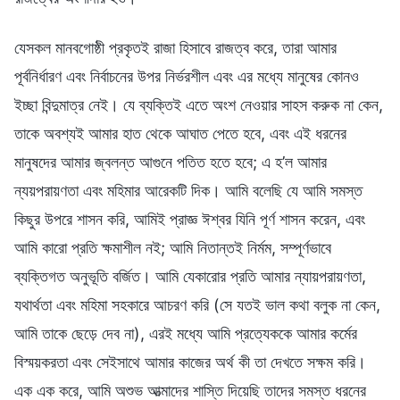
যেসকল মানবগোষ্ঠী প্রকৃতই রাজা হিসাবে রাজত্ব করে, তারা আমার
পূর্বনির্ধারণ এবং নির্বাচনের উপর নির্ভরশীল এবং এর মধ্যে মানুষের কোনও
ইচ্ছা বিন্দুমাত্র নেই। যে ব্যক্তিই এতে অংশ নেওয়ার সাহস করুক না কেন,
তাকে অবশ্যই আমার হাত থেকে আঘাত পেতে হবে, এবং এই ধরনের
মানুষদের আমার জ্বলন্ত আগুনে পতিত হতে হবে; এ হ’ল আমার
ন্যয়পরায়ণতা এবং মহিমার আরেকটি দিক। আমি বলেছি যে আমি সমস্ত
কিছুর উপরে শাসন করি, আমিই প্রাজ্ঞ ঈশ্বর যিনি পূর্ণ শাসন করেন, এবং
আমি কারো প্রতি ক্ষমাশীল নই; আমি নিতান্তই নির্মম, সম্পূর্ণভাবে
ব্যক্তিগত অনুভূতি বর্জিত। আমি যেকারোর প্রতি আমার ন্যায়পরায়ণতা,
যথার্থতা এবং মহিমা সহকারে আচরণ করি (সে যতই ভাল কথা বলুক না কেন,
আমি তাকে ছেড়ে দেব না), এরই মধ্যে আমি প্রত্যেককে আমার কর্মের
বিস্ময়করতা এবং সেইসাথে আমার কাজের অর্থ কী তা দেখতে সক্ষম করি।
এক এক করে, আমি অশুভ আত্মাদের শাস্তি দিয়েছি তাদের সমস্ত ধরনের