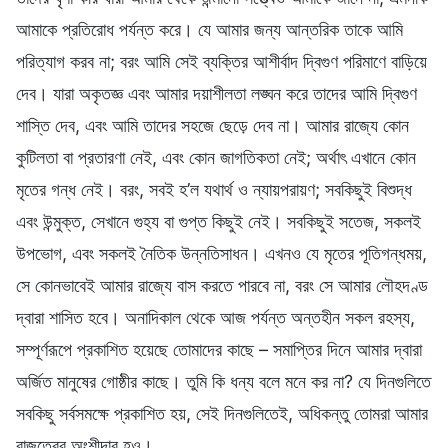
আমাকে প্রতিরোধ পর্যন্ত করে। যে আমার জন্য আন্তরিক তাকে আমি
পরিত্যাগ করব না; বরং আমি সেই ব্যক্তির আশীর্বাদ দ্বিগুণ পরিমাণে বাড়িয়ে
দেব। যারা অকৃতজ্ঞ এবং আমার দয়াশীলতা লঙ্ঘন করে তাদের আমি দ্বিগুণ
শাস্তি দেব, এবং আমি তাদের সহজে ছেড়ে দেব না। আমার রাজ্যে কোন
কুটিলতা বা প্রতারণা নেই, এবং কোন জাগতিকতা নেই; অর্থাৎ এখানে কোন
মৃতের গন্ধ নেই। বরং, সবই হ’ল যথার্থ ও ন্যায়পরায়ণ; সবকিছুই বিশুদ্ধ
এবং উন্মুক্ত, সেখানে গুহ্য বা গুপ্ত কিছুই নেই। সবকিছুই সতেজ, সকলই
উপভোগ, এবং সকলই নৈতিক উন্নতিসাধন। এখনও যে মৃতের পূতিগন্ধময়,
সে কোনভাবেই আমার রাজ্যে বাস করতে পারবে না, বরং সে আমার লৌহদণ্ড
দ্বারা শাসিত হবে। অনাদিকাল থেকে আজ পর্যন্ত অন্তহীন সকল রহস্য,
সম্পূর্ণরূপে প্রকাশিত হয়েছে তোমাদের কাছে – সমাপ্তির দিনে আমার দ্বারা
অর্জিত মানুষের গোষ্ঠীর কাছে। তুমি কি ধন্য বলে মনে কর না? যে দিনগুলিতে
সবকিছু সর্বসমক্ষে প্রকাশিত হয়, সেই দিনগুলিতেই, অধিকন্তু তোমরা আমার
রাজত্বের অংশীদার হও।