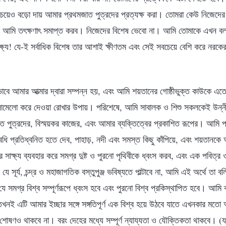
চেয়েও বড়ো দায় আমার প্রথমজাত পুত্রদের প্রত্যক্ষ করা। তোমরা কেউ নিজেদের 
তাকে আমি তৎক্ষণাৎ সমাপ্ত করব। নিজেদের বিশেষ ভেবো না। আমি তোমাকে এখন বলছি
ষ্য! যে-ই সর্বাধিক বিশেষ তার আশাই ক্ষীণতম এবং সেই সবচেয়ে বেশি করে নরক
বে আমার আত্মার দ্বারা সম্পন্ন হয়, এবং আমি শয়তানের গোষ্ঠীভুক্ত কাউকে এত
োমেলো করে দেওয়া রোখার উপায়। পরিশেষে, আমি সাবালক ও শিশু সকলকেই উন্নী
পুত্রদের, বিস্ময়কর কাজের, এবং আমার ব্যক্তিত্বের প্রকাশিত রূপের। আমি প্
তাবধি প্রতিধ্বনিত হতে দেব, পাহাড়, নদী এবং সমস্ত কিছু কাঁপিয়ে, এবং শয়তানকে 
াক্ষ্য ব্যবহার করে সমগ্র দুষ্ট ও পুরনো পৃথিবীকে ধ্বংস করব, এবং এক পবিত্র ও
ে সূর্য, চন্দ্র ও মহাজাগতিক বস্তুপুঞ্জ ভবিষ্যতে পাল্টাবে না, আমি এই অর্থে তা 
যে সমগ্র বিশ্ব সম্পূর্ণরূপে ধ্বংস হবে এবং পুরনো বিশ্ব প্রকিস্থাপিত হবে। আমি ব
তখনই এটি আমার ইচ্ছার সঙ্গে সঙ্গতিপূর্ণ এক বিশ্ব হয়ে উঠবে যাতে এখনকার মত
শোষণও থাকবে না। বরং দেহের মধ্যে সম্পূর্ণ ন্যায্যতা ও যৌক্তিকতা থাকবে। (যদ