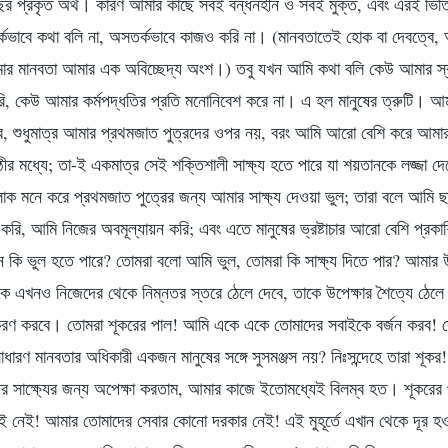
চ্ছের প্রকৃত অর্থ। কারণ আমার কাছে সবই বন্ধনহীন ও সবই মুক্ত, এবং এরই ভিত
তর্কভাবে কথা বলি না, অসতর্কভাবে কাজও করি না। (মানবতাতেই হোক বা দেবত্বে
ার মানবতা আমার এক অবিচ্ছেদ্য অংশ।) তবু যখন আমি কথা বলি কেউ আমার স্ব
, কেউ আমার কর্মপদ্ধতির প্রতি মনোনিবেশ করে না। এ হল মানুষের ত্রুটি। আ
ব, শুধুমাত্র আমার প্রথমজাত পুত্রদের ওপর নয়, বরং আমি আরো বেশি করে আমা
ষ্ঠীর মধ্যে; তা-ই একমাত্র সেই শক্তিশালী সাক্ষ্য হতে পারে যা শয়তানকে লজ্জা
ক মনে করে প্রথমজাত পুত্রের জন্য আমার সাক্ষ্য দেওয়া ভুল; তারা বলে আমি ছা
রি, আমি নিজের অবমূল্যায়ন করি; এবং এতে মানুষের ভ্রষ্টাচার আরো বেশি প্
রদান কি ভুল হতে পারে? তোমরা বলো আমি ভুল, তোমরা কি সাক্ষ্য দিতে পার? আমার 
 এখনও নিজেদের থেকে নিম্নতর স্তরে ঠেলে দেবে, তাকে উপেক্ষার শৈত্যে ঠেলে দ
রণ করবে। তোমরা শূকরের পাল! আমি একে একে তোমাদের সবাইকে বর্জন করব! ক
সাধারণ মানবতার অধিকারী একজন মানুষের সঙ্গে সুসমঞ্জস নয়? নিঃসন্দেহে তারা শূকর
র সাক্ষ্যের জন্য অপেক্ষা করতাম, আমার কাজে ইতোমধ্যেই বিলম্ব হত। শূকরের
 নেই! আমার তোমাদের সেবার কোনো দরকার নেই! এই মুহূর্তে এখান থেকে দূর হ