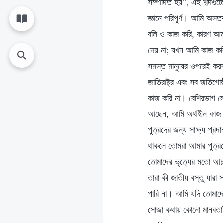
সম্পাদিত হয়”, এই শব্দগু
জ্ঞানে পরিপূর্ণ। আমি অস
বলি ও কাজ করি, কারণ আম
দেয় না; যখন আমি কাজ করি
সমস্ত মানুষের ওপরেই কর
জাতিরাষ্ট্র এবং সব জতিগো
কাজ করি না। বেশিরভাগ লো
আছেন, আমি অর্থহীন কাজ ক
পুত্রদের জন্য সাক্ষ্য প্
থাকলে তোমরা আমার পুত্রকে
তোমাদের ভৃত্যের মতো আচ
তারা কী জাতীয় বস্তু যারা 
পারি না। আমি যদি তোমাদে
সোজা কথায় কোনো মানবতাই