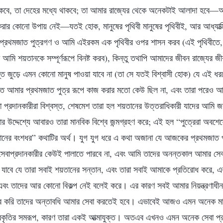
াকবে, তা দেহের মধ্যে থাকবে; তা আমার রাজ্যের থেকে অনেকটাই আলাদা হবে—আ
 করার কোনো উপায় নেই—যতই হোক, মানুষের পৃথিবী মানুষের পৃথিবীই, আর আধ্যাত্ম
্রথমজাত পুত্রগণ ও আমি এইরকম এক পৃথিবীর ওপর শাসন করব (এই পৃথিবীতে
 আমি শয়তানকে সম্পূর্ণরূপে বিনষ্ট করব), কিন্তু তথাপি আমাদের জীবন রাজ্যের জ
ন্ত জুড়ে এমন কোনো মানুষ পাওয়া যাবে না (তা সে যতই বিশ্বাসী হোক) যে এই ধর
তে আমার প্রথমজাত পুত্র রূপে কাজ করার মতো কেউ ছিল না, এবং তারা পরেও আম
প্রদানকারীরা বিশ্বস্ত, শেষমেশ তারা হল শয়তানের উত্তরাধিকারী যাদের আমি 
বার উদ্দেশ্যে আবারও তারা মানবিক বিশ্বে জন্মগ্রহণ করে; এই হল “পুত্রেরা অবশেষ
তানের বংশধর” কথাটির অর্থ। যুগ যুগ ধরে এ কথা অজানা যে আজকের প্রথমজাত 
সেবাপ্রদানকারীর কেউই পালাতে পারবে না, এবং আমি তাদের অনন্তকাল আমার সেব
খা যাবে যে তারা সবাই শয়তানের সন্তান, এবং তারা সবাই আমাকে প্রতিরোধ করে, 
 এবং তাদের আর কোনো বিকল্প নেই বলেই করে। এর কারণ সবই আমার নিয়ন্ত্রণাধীন
হার করি তাদের অন্তাবধি আমার সেবা করতেই হবে। এভাবেই আজও এমন অনেক মান
প্রকৃতির সমরূপ, কারণ তারা একই আত্মাযুক্ত। অতএব এখনও এমন অনেক সেবা প্