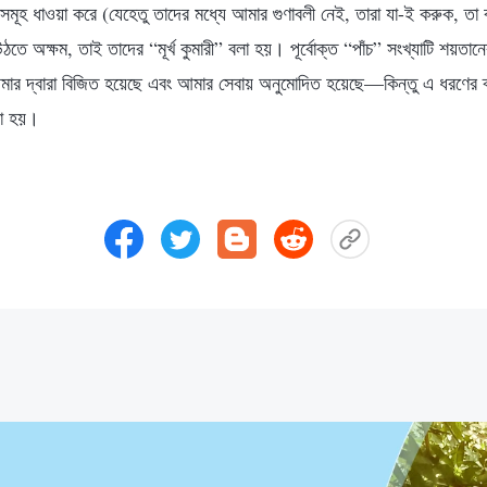
ষয়সমূহ ধাওয়া করে (যেহেতু তাদের মধ্যে আমার গুণাবলী নেই, তারা যা-ই করুক, তা ব
ে অক্ষম, তাই তাদের “মূর্খ কুমারী” বলা হয়। পূর্বোক্ত “পাঁচ” সংখ্যাটি শয়তা
 আমার দ্বারা বিজিত হয়েছে এবং আমার সেবায় অনুমোদিত হয়েছে—কিন্তু এ ধরণের ব্
লা হয়।