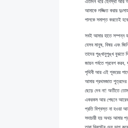
এতদিন ধরে হেনস্থা আর অত
আমাকে লজ্জিত করার দুঃসা
পালকে সমাপ্ত করতেই হবে
সবই আমার হাতে সম্পন্ন হ
যেসব মানুষ, বিষয় এবং জি
তাদের পুঙ্খানুপুঙ্খ বুঝত
জায়ন পর্বতে প্রবেশ করব,
পৃথিবী আর এই শূকরের পালে
আমার প্রথমজাত পুত্রদের 
ছেড়ে দেব না! অতীতে তো
একরকম আর পেছনে আরেকরকম
প্রতি বিশ্বস্ত না হওয়া
সদাচারী হয় অথচ আমার প্র
তারা খ্রিস্টের দেহ ভাগ ক