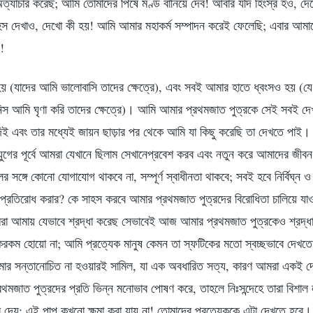
্যাচার করেছ; আমি তোমাদের পিষে মণ্ড বানিয়ে দেব! আবার যদি হিংস্র হও, দে
হস দেখাও, দেখো কী হয়! আমি আমার মহাকর্ম সম্পাদন করেই ফেলেছি; এবার আমাকে 
!
য় (যাদের আমি ভালোবাসি তাদের ক্ষেত্রে), এবং সবই আমার হাতে ধ্বংসও হয় (যে
নিস আমি ঘৃণা করি তাদের ক্ষেত্রে)। আমি আমার প্রথমজাত পুত্রকে সেই সবই দ
ে দিই এবং তার মধ্যেই জায়ন ছাড়ার পর থেকে আমি যা কিছু করেছি তা দেখতে পাই।
 যুগের পূর্বে আমরা যেখানে ছিলাম সেখানেপ্রবেশ করব এবং নতুন করে আমাদের জী
র সঙ্গে কোনো যোগাযোগ থাকবে না, সম্পূর্ণ স্বাধীনতা থাকবে; সবই হবে নির্বিঘ
প্রতিরোধ করার? কে সাহস করবে আমার প্রথমজাত পুত্রদের বিরোধিতা চালিয়ে য
মরা আমায় যেভাবে শ্রদ্ধা করেছ সেভাবেই আজ আমার প্রথমজাত পুত্রকেও শ্রদ্
 হোয়ো না; আমি প্রত্যেক মানুষ কেমন তা স্ফটিকের মতো স্বচ্ছভাবে দেখতে
 আমার সন্তানোচিত না হওয়ারই সামিল, যা এক অবধারিত সত্য, কারণ আমরা একই 
থমজাত পুত্রদের প্রতি ভিন্ন মনোভাব পোষণ করে, তাহলে নিঃসন্দেহে তারা বিশাল 
রে দেয়; এই পাপ কখনো ক্ষমা করা যায় না! তোমাদের প্রত্যেককে এটা দেখতে হবে।