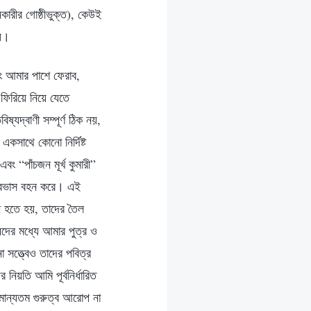
নকারীর গোষ্ঠীভুক্ত), কেউই
নয়।
ং আমার পাশে ফেরাব,
 ফিরিয়ে নিয়ে যেতে
্যদ্বাণী সম্পূর্ণ ঠিক নয়,
একসাথে কোনো নির্দিষ্ট
 এবং “পাঁচজন মূর্খ কুমারী”
ির অবভাস বহন করে। এই
নী হতে হয়, তাদের তৈল
ুষদের মধ্যে আমার পুত্র ও
 সত্ত্বেও তাদের পবিত্র
নিয়তি আমি পূর্বনির্ধারিত
ামান্যতম গুরুত্ব আরোপ না