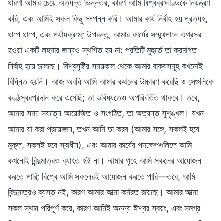
ধারণা আমার চেয়ে অত্যন্ত ভিন্নতর, কারণ আমি বিশ্বব্রহ্মাণ্ডকে নিয়ন্ত্রণ
করি, এবং আমিই সকল কিছু সম্পন্ন করি। আমার কার্য নির্বাহ হয় প্রত্যহ,
ধাপে ধাপে, এবং পর্যায়ক্রমে; উপরন্তু, আমার কার্যের সম্মুখপানে অগ্রসর
হওয়া একটি লহমার জন্যও স্থগিত হয় না: প্রতিটি মুহুর্তে তা ক্রমাগত
নির্বাহ হয়ে চলেছে। বিশ্বসৃষ্টির সময়কাল থেকে আমার বাক্যসমূহ কখনোই
বিঘ্নিত হয়নি। আজ অবধি আমি আমার কথনের উচ্চারণ করেছি ও সেগুলিকে
কণ্ঠস্বরপ্রদান করে এসেছি; তা ভবিষ্যতেও অপরিবর্তিত থাকবে। তবে,
আমার সময় সযত্নে আয়োজিত ও সংগঠিত, তা অত্যন্ত সুশৃঙ্খল। যখন
আমার যা করা প্রয়োজন, তখন আমি তা করব (আমার সঙ্গে, সকলই হবে
মুক্ত, সকলই হবে স্বাধীন), এবং আমার কার্যের পদক্ষেপগুলিতে আমি
কখনোই বিন্দুমাত্রও ব্যাহত হই না। আমার গৃহে আমি সকলের আয়োজন
করতে পারি; বিশ্বে আমি সকলেরই আয়োজন করতে পারি—তবে, আমি
বিন্দুমাত্রও ব্যস্ত নই, কারণ আমার আত্মা কর্মরত রয়েছে। আমার আত্মা
সকল স্থান পরিপূর্ণ করে, কারণ আমিই অনন্য ঈশ্বর স্বয়ং, এবং সমগ্র