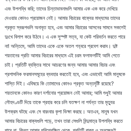
এবং উপলব্ধি করি; তাদের চিন্তাভাবনাগুলি আমার এক এক করে দেখিয়ে
দেওয়ার কোনও প্রয়োজন নেই। আমার বিচারের বাক্যের মাধ্যমের তাদের
প্রকৃত স্বরূপগুলি অনাবৃত হবে, এবং আমার বিচারের আসনের সামনে সকলেই
দুঃখে বিলাপ করে উঠবে। এ এক সুস্পষ্ট সত্য, যা কেউ পরিবর্তন করতে পারে
না! অন্তিমে, আমি তাদের একে একে অতল গহ্বরে প্রবেশ করাব। দুষ্ট
শয়তানের প্রতি আমার বিচারের মাধ্যমে এই চরম ফলাফলটিই আমি পেতে
চাই। প্রতিটি ব্যক্তির সাথে আচরণের জন্য আমায় আমার বিচার এবং
প্রশাসনিক ফরমানসমূহের ব্যবহার করতেই হবে, এবং এভাবেই আমি মানুষকে
শাস্তি দিই। এবিষয়ে কি তোমাদের কোনও প্রকৃত অন্তর্দৃষ্টি রয়েছে?
শয়তানকে কোনও কারণ দর্শানোর প্রয়োজন নেই আমার; আমি শুধুই আমার
লৌহদণ্ডটি দিয়ে তাকে প্রহার করে চলি যতক্ষণ না পর্যন্ত তার মৃত্যুর
উপক্রম ঘটছে এবং সে বারংবার কৃপা ভিক্ষা করছে। অতএব, মানুষ যখন
আমার বিচারের বাক্যগুলি পড়ে, তখন তারা সেগুলি বিন্দুমাত্র উপলব্ধি করতে
পারে না, কিন্তু আমার পরিপ্রেক্ষিত থেকে, প্রতিটি বাক্য ও অনুচ্ছেদই