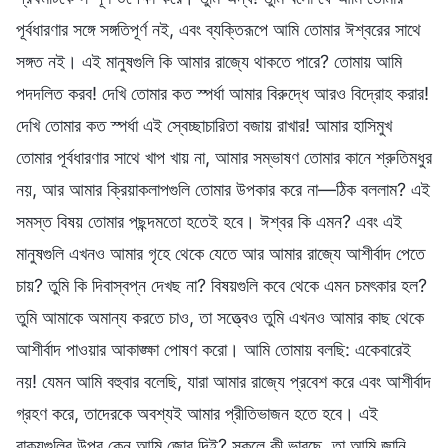
পূর্বধারণার সঙ্গে সঙ্গতিপূর্ণ নই, এবং ব্যক্তিরূপে আমি তোমার ঈশ্বরের সাথে
সঙ্গত নই। এই মানুষগুলি কি আমার রাজ্যে থাকতে পারে? তোমায় আমি
পদদলিত করব! দেখি তোমার কত স্পর্ধা আমার বিরুদ্ধে আরও বিদ্রোহ করার!
দেখি তোমার কত স্পর্ধা এই স্বেচ্ছাচারিতা বজায় রাখার! আমার হাসিমুখ
তোমার পূর্বধারণার সাথে খাপ খায় না, আমার সম্ভাষণ তোমার কানে শ্রুতিমধুর
নয়, আর আমার ক্রিয়াকলাপগুলি তোমার উপকার করে না—ঠিক বললাম? এই
সমস্ত বিষয় তোমার পছন্দমতো হতেই হবে। ঈশ্বর কি এমন? এবং এই
মানুষগুলি এখনও আমার গৃহে থেকে যেতে আর আমার রাজ্যে আশীর্বাদ পেতে
চায়? তুমি কি দিবাস্বপ্ন দেখছ না? বিষয়গুলি কবে থেকে এমন চমৎকার হল?
তুমি আমাকে অমান্য করতে চাও, তা সত্ত্বেও তুমি এখনও আমার কাছ থেকে
আশীর্বাদ পাওয়ার আকাঙ্ক্ষা পোষণ করো। আমি তোমায় বলছি: একেবারেই
নয়! যেমন আমি বহুবার বলেছি, যারা আমার রাজ্যে প্রবেশ করে এবং আশীর্বাদ
গ্রহণ করে, তাদেরকে অবশ্যই আমার প্রীতিভাজন হতে হবে। এই
বাক্যগুলির উপর কেন আমি জোর দিই? সকলে কী ভাবছে, তা আমি জানি