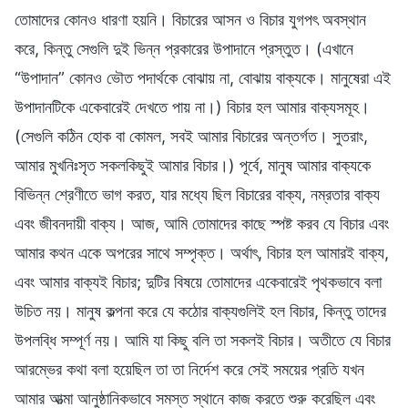
তোমাদের কোনও ধারণা হয়নি। বিচারের আসন ও বিচার যুগপৎ অবস্থান
করে, কিন্তু সেগুলি দুই ভিন্ন প্রকারের উপাদানে প্রস্তুত। (এখানে
“উপাদান” কোনও ভৌত পদার্থকে বোঝায় না, বোঝায় বাক্যকে। মানুষেরা এই
উপাদানটিকে একেবারেই দেখতে পায় না।) বিচার হল আমার বাক্যসমূহ।
(সেগুলি কঠিন হোক বা কোমল, সবই আমার বিচারের অন্তর্গত। সুতরাং,
আমার মুখনিঃসৃত সকলকিছুই আমার বিচার।) পূর্বে, মানুষ আমার বাক্যকে
বিভিন্ন শ্রেণীতে ভাগ করত, যার মধ্যে ছিল বিচারের বাক্য, নম্রতার বাক্য
এবং জীবনদায়ী বাক্য। আজ, আমি তোমাদের কাছে স্পষ্ট করব যে বিচার এবং
আমার কথন একে অপরের সাথে সম্পৃক্ত। অর্থাৎ, বিচার হল আমারই বাক্য,
এবং আমার বাক্যই বিচার; দুটির বিষয়ে তোমাদের একেবারেই পৃথকভাবে বলা
উচিত নয়। মানুষ কল্পনা করে যে কঠোর বাক্যগুলিই হল বিচার, কিন্তু তাদের
উপলব্ধি সম্পূর্ণ নয়। আমি যা কিছু বলি তা সকলই বিচার। অতীতে যে বিচার
আরম্ভের কথা বলা হয়েছিল তা তা নির্দেশ করে সেই সময়ের প্রতি যখন
আমার আত্মা আনুষ্ঠানিকভাবে সমস্ত স্থানে কাজ করতে শুরু করেছিল এবং