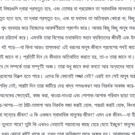
 বিষয়গুলি দ্বারা প্রস্তুত হবে, এবং তোমার যা প্রয়োজন তা স্বাভাবিক মানবতার 
্তুত হতে হবে, তা দ্বারা প্রস্তুত হও, এবং যা যথাযথ তা অতিক্রম কোরো না; কিছু
 শব্দ ব্যবহার করে নিজেদের আকর্ষণীয়তা প্রদর্শন করে। আবার কিছু কিছু মানুষ 
সনা চরিতার্থ করে। এমনকি তারা বিশ্বের তথাকথিত মহান ব্যক্তিদের জীবনী এবং উদ্
বই পড়ে—যা কিনা আরও হাস্যকর! এই ধরনের মানুষ জীবনে প্রবেশের পথই জানে ন
োই জানে না। প্রতিটি দিন যে কীভাবে অতিবাহিত করতে হয়, তা-ও তারা জানে না।
ে সে সম্পর্কে তারা সম্পূর্ণই অজ্ঞ। তারা শুধু জানে কথা বলতে আর অন্যদের সা
্রবেশের বিকল্প হতে পারে। এদের কি কোনোই লজ্জা নেই? এরাই হল সেই মানুষ যারা
লব্ধি নেই; সারাটা দিন তারা কাটিয়ে দেয় খাদ্য গলধঃকরণ আর নিরর্থক অকাজ কর
অনেকের ক্ষেত্রেই, কাজ করা, খাওয়া-দাওয়া এবং পোশাক-আশাক পরিধান ছাড়া তাদে
িষয়-আশয়—তা ঠাট্টা-তামাশা আর নিরর্থক মজা করাই হোক, পরচর্চা করাই হোক, কিংবা 
সন্তের জীবন? এ কি একজন স্বাভাবিক মানুষের জীবন? এমন এক জীবন—যা হীন, প
 তুলতে পারে? তুমি কি এখনও নেহাতই শয়তানের কাছে হেরে যেতে ইচ্ছুক? মানু
যখন কোনো কষ্টই থাকে না, তখন তারা অভিজ্ঞতা লাভে অক্ষম হয়। আরামপ্রদ পরিব