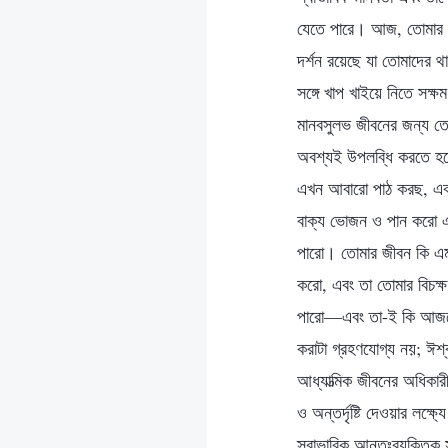
যেতে পারে। আজ, তোমার অন্
দর্শন রয়েছে যা তোমাদের 
সঙ্গে খাপ খাইয়ে নিতে সক্
মানবসুলভ জীবনের জন্য তো
অবশ্যই উপলব্ধি করতে হব
এখন আবারো পাঠ করছ, এব
বাক্য ভোজন ও পান করো এব
পারো। তোমার জীবন কি এমন
করো, এবং তা তোমার বিচক্ষ
পারো—এবং তা-ই কি আজকের 
করাটা গ্রহণযোগ্য নয়; ঈশ
আধ্যাত্মিক জীবনের অধিকা
ও অন্তর্দৃষ্টি দেওয়ার লক্ষ
স্বাভাবিক আন্তঃব্যক্তিক 