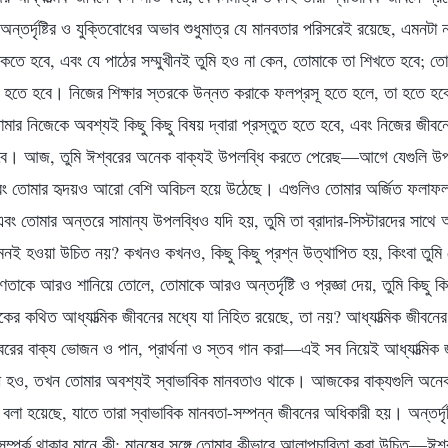
তর্দৃষ্টির ও যুক্তিবোধের অভাব শুধুমাত্র যে মানবতার পরিসরেই রয়েছে, এমনটা 
থাকতে হবে, এবং যে পাঠের সম্মুখীনই তুমি হও না কেন, তোমাকে তা শিখতে হবে; 
ষম হতে হবে। নিজের শিক্ষার স্তরকে উন্নত করাকে ফলপ্রসূ হতে হলে, তা হতে হবে 
মার নিজেকে অবশ্যই কিছু কিছু বিষয় দ্বারা প্রস্তুত হতে হবে, এবং নিজের জীব
ে। আজ, তুমি ঈশ্বরের অনেক বাক্যই উপলব্ধি করতে পেরেছ—আগে যেগুলি উপল
ং তোমার হৃদয়ও আরো বেশি অবিচল হয়ে উঠেছে। এগুলিও তোমার অর্জিত ফলাফল।
ং তোমার অন্তরে সামান্য উপলব্ধিও যদি হয়, তুমি তা ব্রাদার-সিস্টারদের সাথে
ই হওয়া উচিত নয়? কখনও কখনও, কিছু কিছু প্রশ্ন উত্থাপিত হয়, কিংবা তুমি ক
ণতাকে আরও শানিয়ে তোলে, তোমাকে আরও অন্তর্দৃষ্টি ও প্রজ্ঞা দেয়, তুমি কিছু ক
কথিত আধ্যাত্মিক জীবনের মধ্যে যা নিহিত রয়েছে, তা নয়? আধ্যাত্মিক জীবনে
্বরের বাক্য ভোজন ও পান, প্রার্থনা ও স্তব গান করা—এই সব নিয়েই আধ্যাত্মিক
রী হও, তখন তোমার অবশ্যই স্বাভাবিক মানবতাও থাকে। আজকের বাক্যগুলি অনেকা
্যে বলা হয়েছে, যাতে তারা স্বাভাবিক মানবতা-সম্পন্ন জীবনের অধিকারী হয়। অন্তর্দৃষ্
সম্পর্ক থাকার মানে কী; মানুষের সঙ্গে তোমার কীভাবে আলাপচারিতা করা উচিত—ঈ