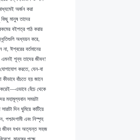
মাধ্যমেই অর্জন করা
 কিছু মানুষ তাদের
সবরকমের বইপত্র পাঠ করার
ধৃতিগুলি অধ্যয়ন করে,
া, ঈশ্বরের বর্তমানের
 এমনই শূন্য তাদের জীবন!
থে যোগাযোগ করতে, যেন-বা
 কীভাবে বাঁচতে হয় জানে
ে-করেই—এভাবে বেঁচে থেকে
র মহামূল্যবান সময়টা
সারাটা দিন ঘুমিয়ে কাটিয়ে
শ্চাদগামী এবং নিস্পৃহ
ষের জীবন যখন অত্যন্ত সহজ
েশে, মানুষের পক্ষে