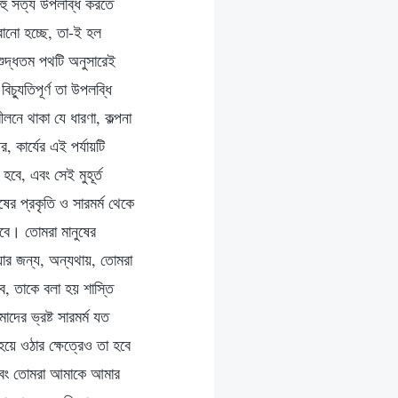
হু সত্য উপলব্ধি করতে
ানো হচ্ছে, তা-ই হল
ুদ্ধতম পথটি অনুসারেই
যুতিপূর্ণ তা উপলব্ধি
ে থাকা যে ধারণা, কল্পনা
 কার্যের এই পর্যায়টি
বে, এবং সেই মুহূর্ত
র প্রকৃতি ও সারমর্ম থেকে
বে। তোমরা মানুষের
য়ার জন্য, অন্যথায়, তোমরা
বে, তাকে বলা হয় শাস্তি
দের ভ্রষ্ট সারমর্ম যত
হয়ে ওঠার ক্ষেত্রেও তা হবে
বে এবং তোমরা আমাকে আমার