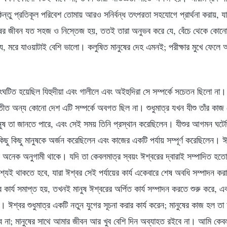
্তু প্রতিকূল পরিবেশ তোমায় আরও সনির্বন্ধ তৎপরতা সহযোগে প্রার্থনা করায়, যা
ানুষের জীবন যত সহজ ও নিস্তেজ হয়, ততই তারা অনুভব করে যে, বেঁচে থেকে কোন
 মরে যাওয়াটাই বেশি ভালো। কলুষিত মানুষের দেহ এমনই; পরীক্ষার মুখে ফেলে 
টি সংঘটিত হয়েছিল যিহুদীয়া এবং গালীলে এবং অইহুদিরা সে সম্পর্কে সচেতন ছিলো না
যতীত অন্য কোনো দেশ এটি সম্পর্কে অবগত ছিল না। শুধুমাত্র যখন যীশু তাঁর কা
মানুষ তা জানতে পারে, এবং সেই সময় তিনি প্রস্থান করেছিলেন। যীশুর আগমন ঘটেছ
িছু কিছু মানুষকে অর্জন করেছিলেন এবং কাজের একটি পর্যায় সম্পূর্ণ করেছিলেন। ঈশ্
র অনেক অনুগামী থাকে। যদি তা কেবলমাত্র স্বয়ং ঈশ্বরের দ্বারাই সম্পাদিত হত
শ্যই থাকতে হবে, যারা ঈশ্বর সেই পর্যায়ের কার্য একেবারে শেষ অবধি সম্পাদন কর
কার্য সমাপ্ত হয়, তখনই মানুষ ঈশ্বরের অর্পিত কার্য সম্পাদন করতে শুরু করে, এ
। ঈশ্বর শুধুমাত্র একটি নতুন যুগের সূচনা করার কার্য করেন; মানুষের কাজ হল তা
হবে না; মানুষের সাথে আমার জীবন আর খুব বেশি দিন অব্যাহত রইবে না। আমি কেবল আ