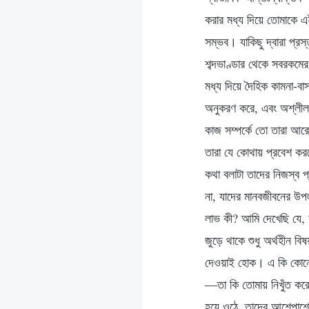
করার মধ্য দিয়ে তোমাকে এই
সম্ভব। যাকিছু দ্বারা প্রস
শব্দভাণ্ডার থেকে সবরকমের
মধ্য দিয়ে দৈহিক কামনা-বা
অনুকরণ করে, এবং অশ্লীল 
কাজ সম্পর্কে তো তারা আর
তারা যে কোথায় প্রবেশ করব
কথা বলাটা তাদের নিজস্ব প
না, যাদের মানবজীবনের উপ
লাভ কী? আমি দেখেছি যে, 
জুড়ে থাকে শুধু অর্থহীন ব
দেওয়াই হোক। এ কি কোনো 
—তা কি তোমায় নিখুঁত করে
হয়ে ওঠে, তাদের আশেপাশে 