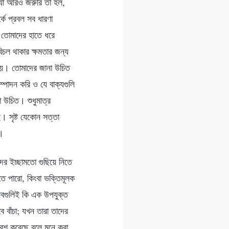
 যা আরও জরুরি তা হল,
কে প্রবল সব ধারণা
 তোমাদের হাতে ধরে
িচল থাকার ক্ষমতার জন্য
 নয়। তোমাদের জানা উচিত
্পাদন করি ও যে বাক্যগুলি
 উচিত। শুধুমাত্র
। সৃষ্ট যেকোন সত্তা
া।
র ইচ্ছামতো গুছিয়ে নিতে
তে পারো, কিংবা ভক্তিমূলক
সবগুলিই কি এক উপযুক্ত
বাঁচা; যখন তারা তাদের
রবেশ করেছে বলে মনে করা