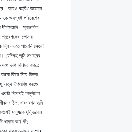
নয়। আরও বহুবিধ জ্ঞাতব্য
তোমাকে অবশ্যই পরিবেশের
দীর্ঘমেয়াদি। স্বাভাবিক
নে প্রবেশকেও তোমায়
ব্ধি করতে পারোনি সেগুলি
 যেদিনই তুমি ঈশ্বরের
 অবাধে ভাগ বিনিময় করতে
োনো বিষয় নিয়ে চিন্তা
িছু সত্য উপলব্ধি করতে
র একটা দিকেরই অনুশীলন
 জীবন গঠিত, এবং যখন তুমি
ংশেই মানুষকে যুক্তিবোধ
টি থাকার অর্থ কী;
শ্বরের বাক্য ভোজন ও পান