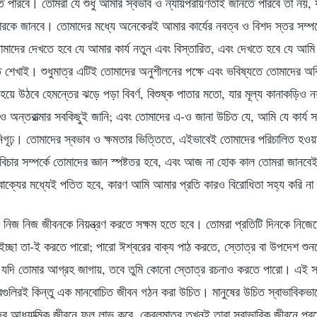
তে পারবে। তোমরা যে শুধু আমার স্বভাব ও ন্যায়পরায়ণতাই জানতে পারবে তা নয়,
ারকে জানবে। তোমাদের মধ্যে অনেকেরই আমার কার্যের নবত্ব ও বিশদ স্তর সম্পর্
াদের দেখতে হবে যে আমার কার্য নতুন এবং বিস্তারিত, এবং দেখতে হবে যে আমি
 শেখাই। শুধুমাত্র এটিই তোমাদের অনুশীলনের পক্ষে এবং ভবিষ্যতে তোমাদের অব
হয়ে উঠবে হেমন্তের ঝড়ে পড়া বিবর্ণ, বিশুষ্ক পাতার মতো, যার মূল্য কানাকড়িও
 অন্তরাত্মার সবকিছুই জানি; এবং তোমাদের এ-ও জানা উচিত যে, আমি যে কার্য সম
নিগূঢ়। তোমাদের স্বভাব ও ক্ষমতার ভিত্তিতে, এইভাবেই তোমাদের পরিচালিত হওয়া
চার সম্পর্কে তোমাদের জ্ঞান স্পষ্টতর হবে, এবং আজ না হোক কাল তোমরা জানবেই
 বাক্যের মধ্যেই পতিত হবে, কারণ আমি আমার প্রতি কারও বিরোধিতা সহ্য করি ন
িজ নিজ জীবনকে নিয়ন্ত্রণ করতে সক্ষম হতে হবে। তোমরা প্রতিটি দিনকে নিজেদে
ইচ্ছা তা-ই করতে পারো; পারো ঈশ্বরের বাক্য পাঠ করতে, স্তোত্র বা উপদেশ শুন
তা যদি তোমার আগ্রহ জাগায়, তবে তুমি কোনো স্তোত্র রচনাও করতে পারো। এই 
ুলিরই কিন্তু এক মানবোচিত জীবন গঠন করা উচিত। মানুষের উচিত স্বাভাবিকভাবে 
দের আধ্যাত্মিক জীবনে ফল লাভ করে, কেবলমাত্র তখনই তারা স্বাভাবিক জীবনে প্