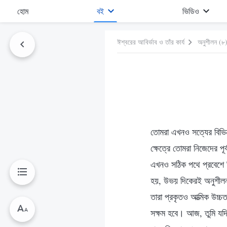
হোম
বই
ভিডিও
ঈশ্বরের আবির্ভাব ও তাঁর কার্য
অনুশীলন (৮
তোমরা এখনও সত্যের বিভিন্
ক্ষেত্রে তোমরা নিজেদের প
এখনও সঠিক পথে প্রবেশে নি
হয়, উভয় দিকেরই অনুশীলন 
তারা প্রকৃতও আত্মিক উচ্
সক্ষম হবে। আজ, তুমি যদি 