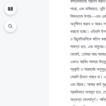
বাস্তবিকতায় প্রবেশ করতে
পারো, এবং ভবিষ্যতে, তুম
বিশুদ্ধতম উপায়—এবং একদ
অনুশীলন করবে ও আরও গভীর
করানো হচ্ছে। এইগুলি উপল
ও বিচ্যুতিগুলিকে বাতিল কর
সমাপ্ত হবে, এবং মানুষের 
থেকেই, তোমরা আর আমার সা
এখনও বহুবিধ সমস্যা উদ্ভ
প্রকৃতি ও সারমর্মের অনু
সেগুলি চিনতে পারবে না। এ
এবং বিচার। আমার কার্য পুঙ
প্রকটভাবে অনাবৃত হবে, তো
অত্যন্ত তাৎপর্যপূর্ণ। শাস