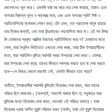
জেনেশুনেও ভুল করে। এমনকি যারা বহু বছর ধরে সেবা করেছে, তারাও একে
অপরের বিরুদ্ধে যুদ্ধ ও ষড়যন্ত্র করে, এবং একে অপরের প্রতি ঈর্ষা ও
প্রতিযোগিতার মনোভাব পোষণ করে; এটা এমন, যেন প্রত্যেক মানুষ রয়েছে
তার নিজের জন্যই, এবং তারা বিন্দুমাত্রও সহযোগিতা করে না। এই সব বিষয়
কি তোমাদের প্রকৃত আত্মিক উচ্চতার প্রতিনিধিত্ব করে ন? তোমাদের মতো
লোক, যারা দৈনন্দিন ভিত্তিতে একত্রে সেবা করছ, তারা ঠিক ইসরায়েলীদের
মতো, যারা প্রতিদিন মন্দিরে সরাসরি স্বয়ং ঈশ্বরের সেবা করত। তোমরা,
যারা ঈশ্বরের সেবা করো, তাদের কীভাবে সমন্বয় করতে হবে বা সেবা করতে
হবে—সে বিষয়ে কোনো ধারণাই নেই, এমনটা কীভাবে হতে পারে?
অতীতে, ইসরায়েলীরা সরাসরি মন্দিরেই যিহোবার সেবা করত, আর তাদের
পরিচয় ছিল যাজকের। (অবশ্যই, সকলেই যাজক ছিল না; শুধুমাত্র যারা
মন্দিরের মধ্যে যিহোবার সেবা করত, তাদেরই এই পরিচয় থাকত)। তারা
যিহোবার দ্বারা অর্পিত মুকুট পরিধান করত (অর্থাৎ, তারা এই মুকুট যিহোবার