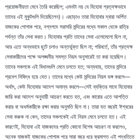
প্রয়োজনীয়তা মেনে তৈরি করেছিল; এমনটা নয় যে যিহোবা প্রত্যক্ষভাবে
তাদের এই মুকুটগুলি দিয়েছিলেন)। এছাড়াও তারা যিহোবার দ্বারা অর্পিত
যাজকের পোশাক পরে, নগ্নপদে সরাসরি মন্দিরের মধ্যে সকাল থেকে রাত্রি
পর্যন্ত তাঁর সেবা করত। যিহোবার প্রতি তাদের সেবা এলোমেলো ছিল না,
আর এতে অন্ধভাবে ছুটে চলাও অন্তর্ভুক্ত ছিল না; পরিবর্তে, তাঁর প্রত্যক্ষ
সেবাকারীদের পক্ষে অলঙ্ঘনীয় সমস্ত নিয়ম অনুসারেই তা করা হয়েছিল।
তাদের সকলকে এই বিধানগুলি মেনে চলতে হত; অন্যথায়, তাদের মন্দিরে
প্রবেশ নিষিদ্ধ হয়ে যেত। তাদের মধ্যে কেউ মন্দিরের নিয়ম ভঙ্গ করলে—
অর্থাৎ, কেউ যিহোবার আদেশ অমান্য করলে—সেই ব্যক্তির সাথে যিহোবার
জারি করা আদেশ অনুযায়ী আচরণ করতে হত, এবং কারোর এতে আপত্তি
করার বা অধর্মকারীকে রক্ষা করার অনুমতি ছিল না। তারা যত বছরই ঈশ্বরের
সেবা করুক না কেন, তাদের সকলকেই এই নিয়ম মেনে চলতে হত। এই
কারণেই, যিহোবা এই যাজকদের প্রতি কোনো বিশেষ আচরণ না করলেও,
অনেক যাজকই যাজকের পোশাক পরে সারা বছর ধরে ক্রমাগত এই পদ্ধতিতে