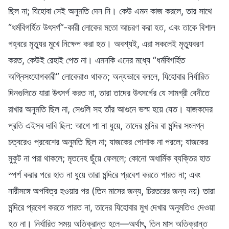
ছিল না; যিহোবা সেই অনুমতি দেন নি। কেউ এমন কাজ করলে, তার সাথে
“ধর্মবিগর্হিত উৎসর্গ”-কারী লোকের মতো আচরণ করা হত, এবং তাকে বিশাল
গহ্বরে মৃত্যুর মুখে নিক্ষেপ করা হত। অবশ্যই, এরা সকলেই মৃত্যুবরণ
করত, কেউই রেহাই পেত না। এমনকি এদের মধ্যে “ধর্মবিগর্হিত
অগ্নিসংযোগকারী” লোকেরাও থাকত; অন্যভাবে বললে, যিহোবার নির্ধারিত
দিনগুলিতে যারা উৎসর্গ করত না, তারা তাদের উৎসর্গের যে সামগ্রী বেদীতে
রাখার অনুমতি ছিল না, সেগুলি সহ তাঁর আগুনে ভস্ম হয়ে যেত। যাজকদের
প্রতি এইসব দাবি ছিল: আগে পা না ধুয়ে, তাদের মন্দির বা মন্দির সংলগ্ন
চত্বরেও প্রবেশের অনুমতি ছিল না; যাজকের পোশাক না পরলে; যাজকের
মুকুট না পরা থাকলে; মৃতদেহ ছুঁয়ে ফেললে; কোনো অধার্মিক ব্যক্তির হাত
স্পর্শ করার পরে হাত না ধুয়ে তারা মন্দিরে প্রবেশ করতে পারত না; এবং
নারীসঙ্গে অপবিত্র হওয়ার পর (তিন মাসের জন্য, চিরতরের জন্য নয়) তারা
মন্দিরে প্রবেশ করতে পারত না, তাদের যিহোবার মুখ দেখার অনুমতিও দেওয়া
হত না। নির্ধারিত সময় অতিক্রান্ত হলে—অর্থাৎ, তিন মাস অতিক্রান্ত