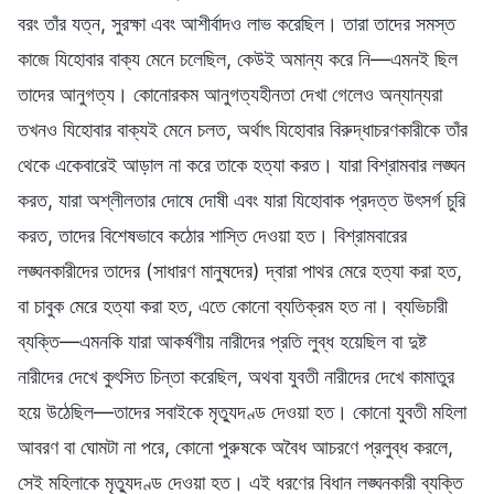
বরং তাঁর যত্ন, সুরক্ষা এবং আশীর্বাদও লাভ করেছিল। তারা তাদের সমস্ত
কাজে যিহোবার বাক্য মেনে চলেছিল, কেউই অমান্য করে নি—এমনই ছিল
তাদের আনুগত্য। কোনোরকম আনুগত্যহীনতা দেখা গেলেও অন্যান্যরা
তখনও যিহোবার বাক্যই মেনে চলত, অর্থাৎ যিহোবার বিরুদ্ধাচরণকারীকে তাঁর
থেকে একেবারেই আড়াল না করে তাকে হত্যা করত। যারা বিশ্রামবার লঙ্ঘন
করত, যারা অশ্লীলতার দোষে দোষী এবং যারা যিহোবাক প্রদত্ত উৎসর্গ চুরি
করত, তাদের বিশেষভাবে কঠোর শাস্তি দেওয়া হত। বিশ্রামবারের
লঙ্ঘনকারীদের তাদের (সাধারণ মানুষদের) দ্বারা পাথর মেরে হত্যা করা হত,
বা চাবুক মেরে হত্যা করা হত, এতে কোনো ব্যতিক্রম হত না। ব্যভিচারী
ব্যক্তি—এমনকি যারা আকর্ষণীয় নারীদের প্রতি লুব্ধ হয়েছিল বা দুষ্ট
নারীদের দেখে কুৎসিত চিন্তা করেছিল, অথবা যুবতী নারীদের দেখে কামাতুর
হয়ে উঠেছিল—তাদের সবাইকে মৃত্যুদণ্ড দেওয়া হত। কোনো যুবতী মহিলা
আবরণ বা ঘোমটা না পরে, কোনো পুরুষকে অবৈধ আচরণে প্রলুব্ধ করলে,
সেই মহিলাকে মৃত্যুদণ্ড দেওয়া হত। এই ধরণের বিধান লঙ্ঘনকারী ব্যক্তি