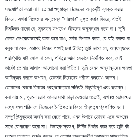
সহযোগিতা করো না। তোমরা শুধুমাত্র নিজেদের অন্তর্দৃষ্টি ব্যক্ত করার
বিষয়ে, অথবা নিজেদের অন্তঃস্থ “দায়ভার” মুক্ত করার বিষয়ে, এতই
নিমজ্জিত থাকো যে, ন্যূনতম উপায়েও জীবনের অনুসন্ধান করো না। তুমি
কেবল বেপরোয়াভাবেই কাজ করে যাও, সর্বদা বিশ্বাস করো, যে যাই করুক বা
বলুক না কেন, তোমার নিজের পথেই চলা উচিত; তুমি ভাবো যে, অন্যান্যদের
পরিস্থিতি যাই হোক না কেন, পবিত্র আত্মা যেভাবে নির্দেশিত করে, সেই
ভাবেই তোমার আলাপ-আলোচনা করা উচিত। তুমি যেমন অন্যান্যদের ক্ষমতা
আবিষ্কার করতে অপারগ, তেমনই নিজেদের পরীক্ষা করতেও অক্ষম।
তোমাদের কোনো বিষয়ের গ্রহণযোগ্যতা সত্যিই বিচ্যুতিপূর্ণ এবং ভ্রান্ত।
বলা যায় যে, পুরনো রোগ আবার মাথা চাড়া দেওয়ার মতোই, এখনও তোমাদের
মধ্যে বহুল পরিমাণে নিজেদের নৈতিকতার বিষয়ে ঔদ্ধত্য প্রকাশিত হয়।
সম্পূর্ণ উন্মুক্ততা অর্জন করা যেতে পারে, এমন উপায়ে তোমরা একে অপরের
সাথে যোগাযোগ করো না। উদাহরণস্বরূপ, নির্দিষ্ট গির্জায় কাজ করে তুমি কী
ধরনের ফলাফল অর্জন করেছ, বা তোমার অভ্যন্তরীণ অবস্থার সাম্প্রতিক