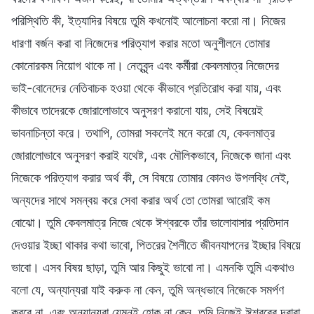
পরিস্থিতি কী, ইত্যাদির বিষয়ে তুমি কখনোই আলোচনা করো না। নিজের
ধারণা বর্জন করা বা নিজেদের পরিত্যাগ করার মতো অনুশীলনে তোমার
কোনোরকম নিয়োগ থাকে না। নেতৃবৃন্দ এবং কর্মীরা কেবলমাত্র নিজেদের
ভাই-বোনেদের নেতিবাচক হওয়া থেকে কীভাবে প্রতিরোধ করা যায়, এবং
কীভাবে তাদেরকে জোরালোভাবে অনুসরণ করানো যায়, সেই বিষয়েই
ভাবনাচিন্তা করে। তথাপি, তোমরা সকলেই মনে করো যে, কেবলমাত্র
জোরালোভাবে অনুসরণ করাই যথেষ্ট, এবং মৌলিকভাবে, নিজেকে জানা এবং
নিজেকে পরিত্যাগ করার অর্থ কী, সে বিষয়ে তোমার কোনও উপলব্ধি নেই,
অন্যদের সাথে সমন্বয় করে সেবা করার অর্থ তো তোমরা আরোই কম
বোঝো। তুমি কেবলমাত্র নিজে থেকে ঈশ্বরকে তাঁর ভালোবাসার প্রতিদান
দেওয়ার ইচ্ছা থাকার কথা ভাবো, পিতরের শৈলীতে জীবনযাপনের ইচ্ছার বিষয়ে
ভাবো। এসব বিষয় ছাড়া, তুমি আর কিছুই ভাবো না। এমনকি তুমি একথাও
বলো যে, অন্যান্যরা যাই করুক না কেন, তুমি অন্ধভাবে নিজেকে সমর্পণ
করবে না, এবং অন্যান্যরা যেমনই হোক না কেন, তুমি নিজেই ঈশ্বরের দ্বারা