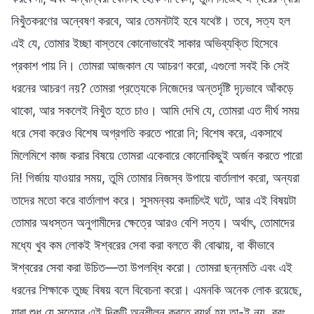
নিখুঁতকরণের অন্বেষণ করবে, আর তেমনটাই হবে যথেষ্ট। তবে, সত্য হল
এই যে, তোমার ইচ্ছা বাস্তবে কোনোভাবেই সাকার অভিব্যক্তি হিসেবে
প্রকাশ পায় নি। তোমরা আজকাল যে আচরণ করো, এগুলো সবই কি সেই
ধরনের আচরণ নয়? তোমরা প্রত্যেকে নিজেদের অন্তর্দৃষ্টি দৃঢ়ভাবে আঁকড়ে
থাকো, আর সকলেই নিখুঁত হতে চাও। আমি দেখি যে, তোমরা এত দীর্ঘ সময়
ধরে সেবা করেও বিশেষ অগ্রগতি করতে পারো নি; বিশেষ করে, একসাথে
মিলেমিশে কাজ করার বিষয়ে তোমরা একেবারে কোনোকিছুই অর্জন করতে পারো
নি! গির্জায় যাওয়ার সময়, তুমি তোমার নিজস্ব উপায়ে বার্তালাপ করো, অন্যরা
তাদের মতো করে বার্তালাপ করে। সুসমন্বয় কদাচিৎই ঘটে, আর এই বিষয়টা
তোমার অধস্তন অনুগামীদের ক্ষেত্রে আরও বেশি সত্য। অর্থাৎ, তোমাদের
মধ্যে খুব কম লোকই ঈশ্বরের সেবা করা বলতে কী বোঝায়, বা কীভাবে
ঈশ্বরের সেবা করা উচিত—তা উপলব্ধি করো। তোমরা ছন্নমতি এবং এই
ধরনের শিক্ষাকে তুচ্ছ বিষয় বলে বিবেচনা করো। এমনকি অনেক লোক রয়েছে,
যারা শুধু যে সত্যের এই দিকটি অনুশীলন করতে ব্যর্থ হয় তা-ই নয়, বরং