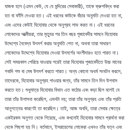
যাজক হলে (এমন কেউ, যে যে মন্দিরের সেবাকারী), তাকে ক্রুশবিদ্ধ করা
হত বা ফাঁসি দেওয়া হত। এই ধরনের কাউকে বাঁচার অনুমতি দেওয়া হত না,
এবং এদের কেউই যিহোবার থেকে অনুগ্রহ লাভ করত না। এই ধরনের
লোকেদের আত্মীয়রা, তার মৃত্যুর পর তিন বছর পূজাবেদীর সামনে যিহোবার
উদ্দেশ্যে নৈবেদ্য উৎসর্গ করার অনুমতি পেত না, অথবা তারা সাধারণ
লোকেদের উদ্দেশ্যে যিহোবার দেওয়া উৎসর্গের অংশীদারও হতে পারত না।
সেই সময়কাল পেরিয়ে যাওয়ার পরেই তারা যিহোবার পূজাবেদীতে উচ্চ মানের
গবাদি পশু বা মেষ উৎসর্গ করতে পারত। অন্য কোনো অধর্ম সংঘটন করলে,
তাদেরকে, যিহোবার অনুগ্রহ পাওয়ার জন্য, তাঁর সামনে তিন দিন উপবাস
করতে হত। শুধুমাত্র যিহোবার বিধান এত কঠোর এবং কড়া ছিল বলেই যে
তারা তাঁর উপাসনা করেছিল, এমনটা নয়; তারা তাঁর অনুগ্রহ এবং তাঁর প্রতি
আনুগত্যের কারণেই তা করেছিল। তাই, আজ অবধি, তারা সেবার ক্ষেত্রে
একইরকম অনুগত থেকে গিয়েছে, এবং কখনোই যিহোবার সামনে প্রার্থনা করা
থেকে পিছপা হয় নি। বর্তমানে, ইসরায়েলের লোকেরা এখনও তাঁর যত্ন এবং