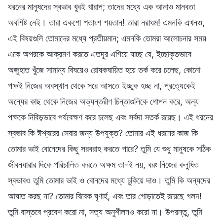
ধরনের মানুষদের স্বভাব খুবই খারাপ; তাদের মধ্যে এক আনাও মানবতা
অবশিষ্ট নেই। তারা একশো শতাংশ শয়তান! তারা নরাধম! এমনকি এখনও,
এই বিষয়গুলি তোমাদের মধ্যে প্রতীয়মান; এমনকি তোমরা আলোচনার সময়
একে অপরকে আক্রমণ করতে এতদূর এগিয়ে যাচ্ছ যে, ইচ্ছাকৃতভাবে
অজুহাত খুঁজে সামান্য বিষয়েও রোষকষায়িত হয়ে তর্ক করে চলেছ, কোনো
পক্ষই নিজের অবস্থান থেকে সরে আসতে ইচ্ছুক হচ্ছ না, প্রত্যেকেই
অন্যের কাছ থেকে নিজের অভ্যন্তরীণ চিন্তাগুলিকে গোপন করে, অন্য
পক্ষকে নিবিড়ভাবে পর্যবেক্ষণ করে চলেছ এবং সর্বদা সতর্ক রয়েছ। এই ধরনের
স্বভাব কি ঈশ্বরের সেবার জন্য উপযুক্ত? তোমার এই ধরনের কাজ কি
তোমার ভাই বোনেদের কিছু সরবরাহ করতে পারে? তুমি যে শুধু মানুষকে সঠিক
জীবনধারার দিকে পরিচালিত করতে অক্ষম তা-ই নয়, বরং নিজের কলুষিত
স্বভাবও তুমি তোমার ভাই ও বোনদের মধ্যে ঢুকিয়ে দাও। তুমি কি অন্যদের
আঘাত করছ না? তোমার বিবেক ঘৃণার্হ, এবং তার গোড়াতেই রয়েছে গলদ!
তুমি বাস্তবে প্রবেশ করো না, সত্য অনুশীলনও করো না। উপরন্তু, তুমি