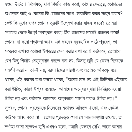
হওয়া উচিত। বিশেষত, যারা গির্জায় কাজ করো, তাদের ক্ষেত্রে, তোমাদের
অধস্তন ভাই ও বোনেরা কি তোমাদের সাথে মোকাবিলা করার সাহস করবে?
কেউ কি মুখের ওপর তোমার ত্রুটি উল্লেখ করার সাহস করবে? তোমরা
সকলের থেকে ঊর্ধ্বে অবস্থান করো; ঠিক রাজাদের মতোই রাজত্ব করো!
তোমরা না করো পড়াশুনা অথবা এই ধরনের ব্যবহারিক পাঠে প্রবেশ, তা
সত্ত্বেও এখনও তোমরা ঈশ্বরের সেবা করার কথা বলো! বর্তমানে, তোমাকে
বেশ কিছু গির্জায় নেতৃত্বদান করতে বলা হয়, কিন্তু তুমি যে কেবল নিজেকে
সমর্পণ করো না তা-ই নয়, বরং নিজের ধারণা এবং মতামত আঁকড়ে ধরে
থাকো, এই ধরনের কথা বলতে থাকো, “আমার মনে হয় এই জিনিসটা এইভাবে
করা উচিত, কারণ ঈশ্বর বলেছেন আমাদের অন্যের দ্বারা নিয়ন্ত্রিত হওয়া
উচিত নয় এবং বর্তমানে আমাদের অন্ধভাবে সমর্পণ করাও উচিত নয়।”
সুতরাং, তোমরা প্রত্যেকে নিজেদের মতামত আঁকড়ে থাকো, এবং কেউই
কাউকে মান্য করো না। তোমার প্রদত্ত সেবা যে অচলাবস্থায় রয়েছে, তা
স্পষ্টত জানা সত্ত্বেও তুমি এখনও বলো, “আমি যেভাবে দেখি, তাতে আমার