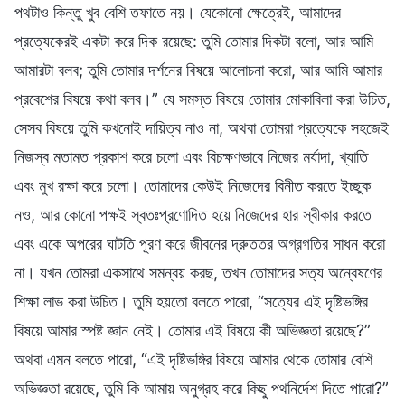
পথটাও কিন্তু খুব বেশি তফাতে নয়। যেকোনো ক্ষেত্রেই, আমাদের
প্রত্যেকেরই একটা করে দিক রয়েছে: তুমি তোমার দিকটা বলো, আর আমি
আমারটা বলব; তুমি তোমার দর্শনের বিষয়ে আলোচনা করো, আর আমি আমার
প্রবেশের বিষয়ে কথা বলব।” যে সমস্ত বিষয়ে তোমার মোকাবিলা করা উচিত,
সেসব বিষয়ে তুমি কখনোই দায়িত্ব নাও না, অথবা তোমরা প্রত্যেকে সহজেই
নিজস্ব মতামত প্রকাশ করে চলো এবং বিচক্ষণভাবে নিজের মর্যাদা, খ্যাতি
এবং মুখ রক্ষা করে চলো। তোমাদের কেউই নিজেদের বিনীত করতে ইচ্ছুক
নও, আর কোনো পক্ষই স্বতঃপ্রণোদিত হয়ে নিজেদের হার স্বীকার করতে
এবং একে অপরের ঘাটতি পূরণ করে জীবনের দ্রুততর অগ্রগতির সাধন করো
না। যখন তোমরা একসাথে সমন্বয় করছ, তখন তোমাদের সত্য অন্বেষণের
শিক্ষা লাভ করা উচিত। তুমি হয়তো বলতে পারো, “সত্যের এই দৃষ্টিভঙ্গির
বিষয়ে আমার স্পষ্ট জ্ঞান নেই। তোমার এই বিষয়ে কী অভিজ্ঞতা রয়েছে?”
অথবা এমন বলতে পারো, “এই দৃষ্টিভঙ্গির বিষয়ে আমার থেকে তোমার বেশি
অভিজ্ঞতা রয়েছে, তুমি কি আমায় অনুগ্রহ করে কিছু পথনির্দেশ দিতে পারো?”