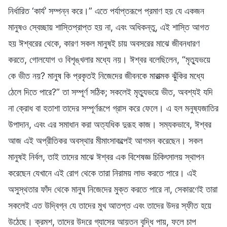
নির্ধারিত ‘কার্য’ সম্পন্ন করে।” এতে পর্যাপ্তরূপে প্রমাণ হয় যে একজন
মানুষও স্বেচ্ছায় শাস্তিপ্রাপ্ত হয় না, এবং অধিকন্তু, এই শাস্তি আগত
হয় ঈশ্বরের থেকে, কারণ সকল মানুষই চায় অবসরের মাঝে জীবনধারণ
করতে, গোলযোগ ও বিশৃঙ্খলার মধ্যে নয়। ঈশ্বর বলেছিলেন, “মৃত্যুভয়ে
কে ভীত নয়? মানুষ কি প্রকৃতই নিজেদের জীবনকে মারাত্মক ঝুঁকির মধ্যে
ঠেলে দিতে পারে?” তা সম্পূর্ণ সঠিক; সকলেই মৃত্যুভয়ে ভীত, অবশ্যই যদি
না ক্রোধ বা হতাশা তাদের সম্পূর্ণরূপে গ্রাস করে ফেলে। এ হল মনুষ্যজাতির
উপাদান, এবং এর সমাধান করা অত্যধিক দুরূহ কাজ। সম্যকভাবে, ঈশ্বর
আজ এই অপ্রীতিকর অবস্থার মীমাংসাকল্পেই আগমন করেছেন। সকল
মানুষই নির্বল, তাই তাদের মাঝে ঈশ্বর এক বিশেষজ্ঞ চিকিৎসালয় স্থাপন
করেছেন যেখানে এই রোগ থেকে তারা নিরাময় লাভ করতে পারে। এই
অসুস্থতার ফাঁদ থেকে মানুষ নিজেদের মুক্ত করতে পারে না, সেকারণেই তারা
সকলেই এত উদ্বিগ্ন যে তাদের মুখ আতপ্ত এবং তাদের উদর স্ফীত হয়ে
উঠেছে। ক্রমশ, তাদের উদরে গ্যাসের আয়তন বৃদ্ধি পায়, ফলে চাপ