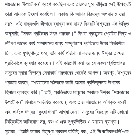
শয়তানের ‘উপঢৌকন’ গ্রহণ করেছিল এবং তারপর ঘুরে দাঁড়িয়ে সেই উপহারই
তারা আমাকে উৎসর্গ করেছিল। একাজ কি আমার বিরুদ্ধে অপবাদ দেওয়া
নয়?” এই বাক্যগুলি কীভাবে ব্যাখ্যা করা যায়? বিষয়টি ঈশ্বরের এই উক্তি
অনুসারী: “সকল প্রতিভার উৎস শয়তান।” বিগত প্রজন্মের প্রেরিত শিষ্য ও
নবীগণ তাদের কার্য সম্পাদনের জন্য সম্পূর্ণরূপে প্রতিভার উপর নির্ভরশীল
ছিল, এবং যুগযুগান্ত ধরে, তাঁর কার্য পরিচালনা করার জন্য ঈশ্বর তাদের
প্রতিভাকে ব্যবহার করেছেন। এই কারণেই বলা হয় যে সকল প্রতিভাধর
মানুষের দ্বারা নিষ্পন্ন সেবাকার্য শয়তানের থেকেই আগত। অবশ্য, ঈশ্বরের
প্রজ্ঞার কারণে, “শয়তানের শঠতাকে আমি আমার প্রতিতুলনার উপমেয়
হিসাবে ব্যবহার করি।” তাই, প্রতিভাধর মানুষের সেবাকে ঈশ্বর “শয়তানের
উপটৌকন” হিসাবে অভিহিত করেছেন, এবং তারা শয়তানের অধিকৃত বলেই
এই কার্যকে ঈশ্বর “কুৎসারটনা” আখ্যা দেন। মানুষের বিরুদ্ধে এটি কোনো
ভিত্তিহীন অভিযোগ নয়, বরং এ এক সুপ্রতিষ্ঠিত ও যথাযথ ব্যাখ্যা।
সুতরাং, “আমি আমার বিতৃষ্ণা প্রকাশ করিনি; বরং, এই ‘উপঢৌকনগুলি’-কে