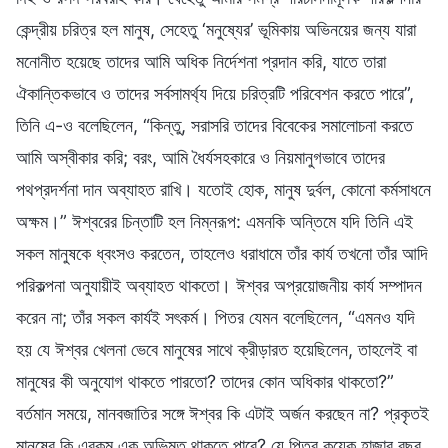
কেন্দ্রীয় চরিত্র হল মানুষ, সেহেতু ‘মনুষ্যের’ ভূমিকায় অভিনয়ের জন্য যারা
মনোনীত হয়েছে তাদের আমি অধিক নির্দেশনা প্রদান করি, যাতে তারা
ঐকান্তিকভাবে ও তাদের সর্বসামর্থ্য দিয়ে চরিত্রটি পরিবেশন করতে পারে”,
তিনি এ-ও বলেছিলেন, “কিন্তু, সরাসরি তাদের বিবেকের সমালোচনা করতে
আমি অস্বীকার করি; বরং, আমি ধৈর্যসহকারে ও নিয়মানুগভাবে তাদের
পথপ্রদর্শনা দান অব্যাহত রাখি। যতোই হোক, মানুষ দুর্বল, কোনো কর্মসাধনে
অক্ষম।” ঈশ্বরের চিন্তাটি হল নিম্নরূপ: এমনকি অন্তিমে যদি তিনি এই
সকল মানুষকে ধ্বংসও করতেন, তাহলেও ধরাধামে তাঁর কার্য তখনো তাঁর আদি
পরিকল্পনা অনুযায়ীই অব্যাহত থাকতো। ঈশ্বর অপ্রয়োজনীয় কার্য সম্পাদন
করেন না; তাঁর সকল কার্যই সৎকর্ম। পিতর যেমন বলেছিলেন, “এমনও যদি
হয় যে ঈশ্বর খেলনা ভেবে মানুষের সাথে ক্রীড়ারত হয়েছিলেন, তাহলেই বা
মানুষের কী অনুযোগ থাকতে পারতো? তাদের কোন অধিকার থাকতো?”
বর্তমান সময়ে, মানবজাতির সঙ্গে ঈশ্বর কি এটাই অর্জন করছেন না? প্রকৃতই
মানুষের কি এরকম এক অভিমত থাকতে পারে? যে পিতর কয়েক হাজার বছর