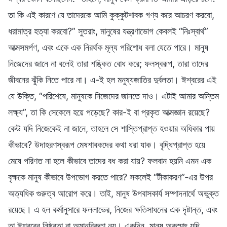
তা কি এই কারণে যে তাদেরকে আমি কুক্কুটশাবক গণ্য করে আচরণ করবো,
ধরামাত্র হত্যা করবো?” সুতরাং, মানুষের যন্ত্রণাভোগ কেবলই “নিঃস্বার্থ”
আত্মসমর্পণ, এবং একে এক নিরর্থক মূল্য পরিশোধ বলা যেতে পারে। মানুষ
নিজেদের জানে না বলেই তারা শঙ্কিত বোধ করে; ফলস্বরূপ, তারা তাদের
জীবনের ঝুঁকি নিতে পারে না। এ-ই হল মনুষ্যজাতির দুর্বলতা। ঈশ্বরের এই
যে উক্তি, “পরিশেষে, মানুষকে নিজেদের জানতে দাও। এটাই আমার অন্তিম
লক্ষ্য”, তা কি সেকেলে হয়ে পড়েছে? কার-ই বা প্রকৃত আত্মজ্ঞান রয়েছে?
কেউ যদি নিজেকেই না জানে, তাহলে সে শাস্তিপ্রাপ্ত হওয়ার অধিকার পায়
কীভাবে? উদাহরণস্বরূপ মেষশাবকদের কথা ধরা যাক। বৃদ্ধিপ্রাপ্ত হয়ে
মেষে পরিণত না হলে কীভাবে তাদের বধ করা যায়? ফলবান হয়নি এমন এক
বৃক্ষকে মানুষ কীভাবে উপভোগ করতে পারে? সকলেই “টীকাকরণ”-এর উপর
অত্যধিক গুরুত্ব আরোপ করে। তাই, মানুষ উপবাসকার্য সম্পাদনার্থে অভুক্ত
রয়েছে। এ হল কর্মানুসারে ফললাভের, নিজের ক্ষতিসাধনের এক দৃষ্টান্ত, এবং
তা ঈশ্বরের নিষ্ঠুরতা বা অমানবিকতা নয়। একদিন, মানুষ অকস্মাৎ যদি