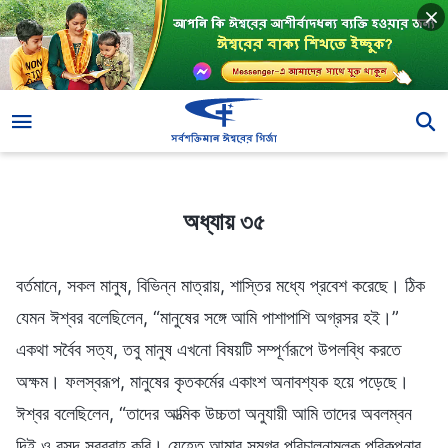
অধ্যায় ৩৫
অধ্যায় ৩৫
বর্তমানে, সকল মানুষ, বিভিন্ন মাত্রায়, শাস্তির মধ্যে প্রবেশ করেছে। ঠিক
যেমন ঈশ্বর বলেছিলেন, “মানুষের সঙ্গে আমি পাশাপাশি অগ্রসর হই।”
একথা সর্বৈব সত্য, তবু মানুষ এখনো বিষয়টি সম্পূর্ণরূপে উপলব্ধি করতে
অক্ষম। ফলস্বরূপ, মানুষের কৃতকর্মের একাংশ অনাবশ্যক হয়ে পড়েছে।
ঈশ্বর বলেছিলেন, “তাদের আত্মিক উচ্চতা অনুযায়ী আমি তাদের অবলম্বন
দিই ও রসদ সরবরাহ করি। যেহেতু আমার সমগ্র পরিচালনামূলক পরিকল্পনার