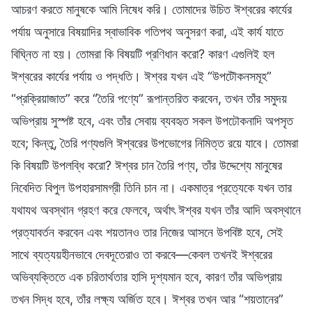
আচরণ করতে মানুষকে আমি নিষেধ করি। তোমাদের উচিত ঈশ্বরের কার্যের
পর্যায় অনুসারে বিষয়াদির স্বাভাবিক গতিপথ অনুসরণ করা, এই কার্য যাতে
বিঘ্নিত না হয়। তোমরা কি বিষয়টি প্রণিধান করো? কারণ এগুলিই হল
ঈশ্বরের কার্যের পর্যায় ও পদ্ধতি। ঈশ্বর যখন এই “উপটৌকনসমূহ”
“প্রক্রিয়াজাত” করে “তৈরি পণ্যে” রূপান্তরিত করবেন, তখন তাঁর সমুদয়
অভিপ্রায় সুস্পষ্ট হবে, এবং তাঁর সেবায় ব্যবহৃত সকল উপঢৌকনাদি অপসৃত
হবে; কিন্তু, তৈরি পণ্যগুলি ঈশ্বরের উপভোগের নিমিত্ত রয়ে যাবে। তোমরা
কি বিষয়টি উপলব্ধি করো? ঈশ্বর চান তৈরি পণ্য, তাঁর উদ্দেশ্যে মানুষের
নিবেদিত বিপুল উপহারসামগ্রী তিনি চান না। একমাত্র প্রত্যেকে যখন তার
যথাযথ অবস্থান গ্রহণ করে ফেলবে, অর্থাৎ ঈশ্বর যখন তাঁর আদি অবস্থানে
প্রত্যাবর্তন করবেন এবং শয়তানও তার নিজের আসনে উপবিষ্ট হবে, সেই
সাথে ব্যত্যয়হীনভাবে দেবদূতেরাও তা করবে—কেবল তখনই ঈশ্বরের
অভিব্যক্তিতে এক চরিতার্থতার হাসি দৃশ্যমান হবে, কারণ তাঁর অভিপ্রায়
তখন সিদ্ধ হবে, তাঁর লক্ষ্য অর্জিত হবে। ঈশ্বর তখন আর “শয়তানের”