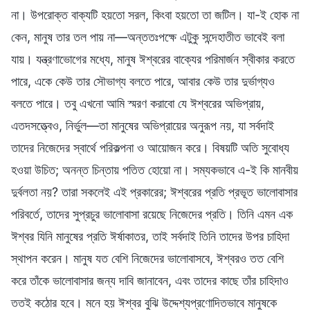
না। উপরোক্ত বাক্যটি হয়তো সরল, কিংবা হয়তো তা জটিল। যা-ই হোক না
কেন, মানুষ তার তল পায় না—অন্ততঃপক্ষে এটুকু সন্দেহাতীত ভাবেই বলা
যায়। যন্ত্রণাভোগের মধ্যে, মানুষ ঈশ্বরের বাক্যের পরিমার্জন স্বীকার করতে
পারে, একে কেউ তার সৌভাগ্য বলতে পারে, আবার কেউ তার দুর্ভাগ্যও
বলতে পারে। তবু এখনো আমি স্মরণ করাবো যে ঈশ্বরের অভিপ্রায়,
এতদসত্ত্বেও, নির্ভুল—তা মানুষের অভিপ্রায়ের অনুরূপ নয়, যা সর্বদাই
তাদের নিজেদের স্বার্থে পরিকল্পনা ও আয়োজন করে। বিষয়টি অতি সুবোধ্য
হওয়া উচিত; অনন্ত চিন্তায় পতিত হোয়ো না। সম্যকভাবে এ-ই কি মানবীয়
দুর্বলতা নয়? তারা সকলেই এই প্রকারের; ঈশ্বরের প্রতি প্রভূত ভালোবাসার
পরিবর্তে, তাদের সুপ্রচুর ভালোবাসা রয়েছে নিজেদের প্রতি। তিনি এমন এক
ঈশ্বর যিনি মানুষের প্রতি ঈর্ষাকাতর, তাই সর্বদাই তিনি তাদের উপর চাহিদা
স্থাপন করেন। মানুষ যত বেশি নিজেদের ভালোবাসবে, ঈশ্বরও তত বেশি
করে তাঁকে ভালোবাসার জন্য দাবি জানাবেন, এবং তাদের কাছে তাঁর চাহিদাও
ততই কঠোর হবে। মনে হয় ঈশ্বর বুঝি উদ্দেশ্যপ্রণোদিতভাবে মানুষকে