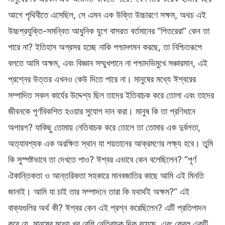
আগে পৃথিবীতে এসেছিল, সে এমন এক উক্তি উচ্চারণে সক্ষম, অথচ এই
উচ্চপ্রযুক্তি-সমন্বিত আধুনিক যুগে বাসরত বর্তমানের “পিতরেরা” কেন তা
পারে না? ইতিহাস অগ্রসর হচ্ছে নাকি পশ্চাদ্গমন করছে, তা নিশ্চিতরূপে
বলতে আমি অক্ষম, এবং বিজ্ঞান সম্মুখপানে না পশ্চাদভিমুখে সঞ্চারমান, এই
প্রশ্নের উত্তর এখনও কেউ দিতে পারে না। মানুষের মধ্যে ঈশ্বরের
সম্পাদিত সকল কার্যের উদ্দেশ্য ছিল তাদের ইতিবাচক করে তোলা এবং তাদের
জীবনকে পূর্ণবিকশিত হওয়ার সুযোগ দান করা। মানুষ কি তা প্রণিধানে
অপারগ? যাকিছু তোমায় নেতিবাচক করে তোলে তা তোমার এক দুর্বলতা,
অত্যাবশ্যক এক অরক্ষিত স্থান যা শয়তানের আক্রমণের লক্ষ্য হবে। তুমি
কি সুস্পষ্টভাবে তা দেখতে পাও? ঈশ্বর এভাবে কেন বলেছিলেন? “পূর্ণ
ঐকান্তিকতা ও আন্তরিকতা সহকারে মানবজাতির কাছে আমি এই মিনতি
জানাই। আমি যা চাই তার সম্পাদনে তারা কি যথার্থই অক্ষম?” এই
বাক্যগুলির অর্থ কী? ঈশ্বর কেন এই প্রশ্ন করেছিলেন? এটি প্রতিপাদন
করে যে, মানুষের মধ্যে খুব বেশি নেতিবাচক দিক রয়েছে, এবং কেবল একটি