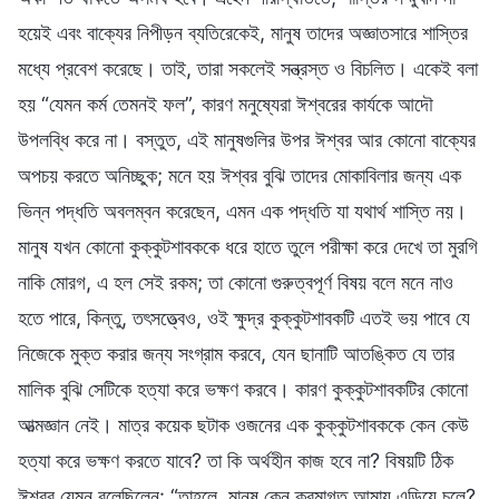
হয়েই এবং বাক্যের নিপীড়ন ব্যতিরেকেই, মানুষ তাদের অজ্ঞাতসারে শাস্তির
মধ্যে প্রবেশ করেছে। তাই, তারা সকলেই সন্ত্রস্ত ও বিচলিত। একেই বলা
হয় “যেমন কর্ম তেমনই ফল”, কারণ মনুষ্যেরা ঈশ্বরের কার্যকে আদৌ
উপলব্ধি করে না। বস্তুত, এই মানুষগুলির উপর ঈশ্বর আর কোনো বাক্যের
অপচয় করতে অনিচ্ছুক; মনে হয় ঈশ্বর বুঝি তাদের মোকাবিলার জন্য এক
ভিন্ন পদ্ধতি অবলম্বন করেছেন, এমন এক পদ্ধতি যা যথার্থ শাস্তি নয়।
মানুষ যখন কোনো কুক্কুটশাবককে ধরে হাতে তুলে পরীক্ষা করে দেখে তা মুরগি
নাকি মোরগ, এ হল সেই রকম; তা কোনো গুরুত্বপূর্ণ বিষয় বলে মনে নাও
হতে পারে, কিন্তু, তৎসত্ত্বেও, ওই ক্ষুদ্র কুক্কুটশাবকটি এতই ভয় পাবে যে
নিজেকে মুক্ত করার জন্য সংগ্রাম করবে, যেন ছানাটি আতঙ্কিত যে তার
মালিক বুঝি সেটিকে হত্যা করে ভক্ষণ করবে। কারণ কুক্কুটশাবকটির কোনো
আত্মজ্ঞান নেই। মাত্র কয়েক ছটাক ওজনের এক কুক্কুটশাবককে কেন কেউ
হত্যা করে ভক্ষণ করতে যাবে? তা কি অর্থহীন কাজ হবে না? বিষয়টি ঠিক
ঈশ্বর যেমন বলেছিলেন: “তাহলে, মানুষ কেন ক্রমাগত আমায় এড়িয়ে চলে?