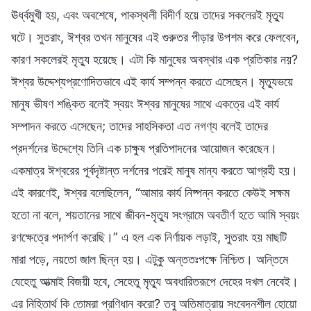
ঊর্ধ্বমুখী হয়, এবং অবশেষে, পাকস্থলী বিদীর্ণ হয়ে তাদের সকলেরই মৃত্যু
ঘটে। সুতরাং, ঈশ্বর তখন মানুষের এই গুরুতর পীড়ার উপশম করে ফেলবেন,
কারণ সকলেরই মৃত্যু হয়েছে। এটা কি মানুষের অবস্থার এক প্রতিকার নয়?
ঈশ্বর উদ্দেশ্যপ্রণোদিতভাবে এই কার্য সম্পন্ন করতে এসেছেন। মৃত্যুভয়ে
মানুষ ভীষণ শঙ্কিত বলেই স্বয়ং ঈশ্বর মানুষের সাথে একত্রে এই কার্য
সম্পাদন করতে এসেছেন; তাদের সাহসিকতা এত নগণ্য বলেই তাদের
প্রদর্শনের উদ্দেশ্যে তিনি এক চাক্ষুষ প্রতিপাদনের আয়োজন করেছেন।
একমাত্র ঈশ্বরের পূর্বদৃষ্টান্ত দর্শনের পরেই মানুষ মান্য করতে আগ্রহী হয়।
এই কারণেই, ঈশ্বর বলেছিলেন, “আমার কার্য নিষ্পন্ন করতে কেউই সক্ষম
হতো না বলে, শয়তানের সাথে জীবন-মৃত্যু সংগ্রামে অবতীর্ণ হতে আমি স্বয়ং
রণক্ষেত্রে পদার্পণ করেছি।” এ হল এক নির্ণায়ক লড়াই, সুতরাং হয় মাছটি
মারা পড়ে, নয়তো জাল ছিন্ন হয়। এটুকু অন্ততঃপক্ষে নিশ্চিত। অন্তিমে
যেহেতু আত্মাই বিজয়ী হবে, সেহেতু মৃত্যু অবধারিতরূপে দেহের দখল নেবেই।
এর নিহিতার্থ কি তোমরা প্রণিধান করো? তবু অতিমাত্রায় সংবেদনশীল হোয়ো