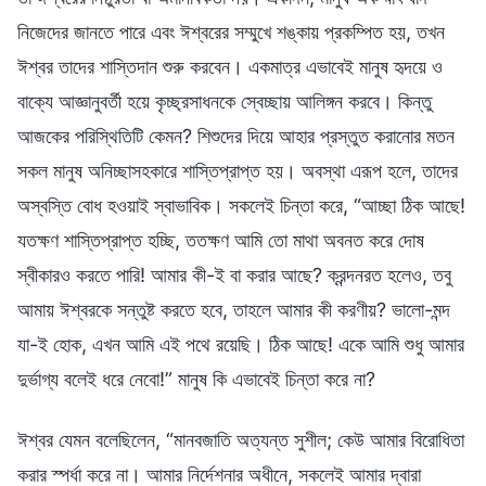
নিজেদের জানতে পারে এবং ঈশ্বরের সম্মুখে শঙ্কায় প্রকম্পিত হয়, তখন
ঈশ্বর তাদের শাস্তিদান শুরু করবেন। একমাত্র এভাবেই মানুষ হৃদয়ে ও
বাক্যে আজ্ঞানুবর্তী হয়ে কৃচ্ছ্রসাধনকে স্বেচ্ছায় আলিঙ্গন করবে। কিন্তু
আজকের পরিস্থিতিটি কেমন? শিশুদের দিয়ে আহার প্রস্তুত করানোর মতন
সকল মানুষ অনিচ্ছাসহকারে শাস্তিপ্রাপ্ত হয়। অবস্থা এরূপ হলে, তাদের
অস্বস্তি বোধ হওয়াই স্বাভাবিক। সকলেই চিন্তা করে, “আচ্ছা ঠিক আছে!
যতক্ষণ শাস্তিপ্রাপ্ত হচ্ছি, ততক্ষণ আমি তো মাথা অবনত করে দোষ
স্বীকারও করতে পারি! আমার কী-ই বা করার আছে? ক্রন্দনরত হলেও, তবু
আমায় ঈশ্বরকে সন্তুষ্ট করতে হবে, তাহলে আমার কী করণীয়? ভালো-মন্দ
যা-ই হোক, এখন আমি এই পথে রয়েছি। ঠিক আছে! একে আমি শুধু আমার
দুর্ভাগ্য বলেই ধরে নেবো!” মানুষ কি এভাবেই চিন্তা করে না?
ঈশ্বর যেমন বলেছিলেন, “মানবজাতি অত্যন্ত সুশীল; কেউ আমার বিরোধিতা
করার স্পর্ধা করে না। আমার নির্দেশনার অধীনে, সকলেই আমার দ্বারা