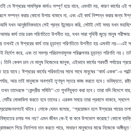
ূর্তেই যে ঈশ্বরের সামগ্রিক কার্যও সম্পূর্ণ হয়ে যাবে, এমনটা নয়, কারণ কার্যের এই 
হরূপে সম্পন্ন করার কোনো উপায় থাকবে না, এবং এই কার্য নিষ্পন্ন করার জন্য ঈশ
মি যখন আনুষ্ঠানিকভাবে সেই গ্রন্থ উন্মোচন করি, সেটাই সেই সময় যখন মহাবিশ
ে আমার কার্য তার চরম পরিণতিতে উপনীত হয়, যখন সারা পৃথিবী জুড়ে মানুষ পরীক্ষার
 হয় তখনই যে ঈশ্বরের কার্য তার চূড়ান্ত পরিণতিতে উপনীত হয় এমনটা নয়—এই সম
প্রতিই নির্দেশ করে, এবং তা সমগ্র পরিচালনামূলক পরিকল্পনার চূড়ান্ত পরিণতি নয়। ত
নয়। তিনি কেবল চান যে মানুষ নিজেদের জানুক, এইভাবে কার্যের পরবর্তী পর্যায়ের প
জিত হয়ে যাবে। ঈশ্বরের কার্যের পরিবর্তনের সাথে সাথে মানুষের “কার্য একক”-ও পা
ের পর্যায়, আর তাই মানুষকে অবশ্যই তৃণমূল স্তরে কাজ করতে হবে। ভবিষ্যতে, রাষ্ট
তখন তাদেরকে “কেন্দ্রীয় সমিতি”-তে পুনর্নিযুক্ত করা হবে। তারা যদি বিদেশে যা
েছে, সেটির মোকাবিলা করতে হবে তাদের। এরকম সময়ে তারা প্রবাসে থাকবে, স্বদে
র প্রয়োজনবশতই ঘটবে। লোকে যেমন বলেছে, “প্রয়োজন হলে ঈশ্বরের পায়ের ত
িষ্যতের চলার পথ নয়? এমন জীবন কে-ই বা কবে উপভোগ করেছে? কোনো ব্যক্তি 
্রামাঞ্চলে গিয়ে নির্দেশনা দান করতে পারে, সাধারণ মানুষদের মাঝে নিজেকে অঙ্গীভূ