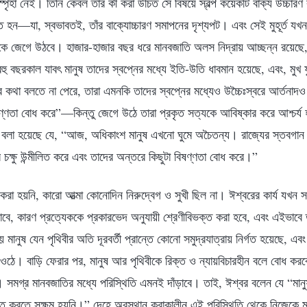
 স্পৃহা নেই। তিনি কেবল তাঁর কী করা উচিত সে বিষয়ে স্বল্প কয়েকটি বাক্য উচ্চা
্হিত হন—যা, স্বভাবতই, তাঁর বাক্যোচ্চারণ সমাপনের দৃশ্যপট। এবং সেই মুহূর্ত য
েকে জেগে উঠবে। হাজার-হাজার বছর ধরে মানবজাতি অলস নিদ্রায় আচ্ছন্ন রয়েছে,
 বছরকাল যাবৎ মানুষ তাদের স্বপ্নের মধ্যে ইতি-উতি ধাবমান হয়েছে, এবং, মুখ ফ
র কথা বলতে না পেরে, তারা এমনকি তাদের স্বপ্নের মধ্যেও উচ্চৈঃস্বরে আর্তনাদ
ণ্ণতা বোধ করে”—কিন্তু জেগে উঠে তারা প্রকৃত সত্যকে আবিষ্কার করে আশ্চর্য হ
বলা হয়েছে যে, “আজ, অধিকাংশ মানুষ এখনো ঘুমে অচৈতন্য। রাজ্যের স্তবগান
র চক্ষু উন্মীলিত করে এবং তাদের অন্তরে কিছুটা বিষণ্ণতা বোধ করে।”
রা হয়নি, কারো আত্মা কোনোদিন নিরুদ্বেগ ও সুখী ছিল না। ঈশ্বরের কার্য যখন সম্
 পাবে, কারণ প্রত্যেককে প্রকারভেদ অনুযায়ী শ্রেণীবিভক্ত করা হবে, এবং এইভাব
ানুষ যেন পৃথিবীর অতি দূরবর্তী প্রান্তে কোনো সমুদ্রযাত্রায় নির্গত হয়েছে, এ
ে ওঠে। বাড়ি ফেরার পর, মানুষ আর পৃথিবীকে রিক্ত ও ন্যায়বিচারহীন বলে বোধ করব
 সমগ্র মানবজাতির মধ্যে পরিস্থিতি এমনই দাঁড়াবে। তাই, ঈশ্বর বলেন যে “মা
্ত করতে সক্ষম হয়নি।” দেহে অবস্থান করাকালীন এই পরিস্থিতি থেকে নিজেকে 