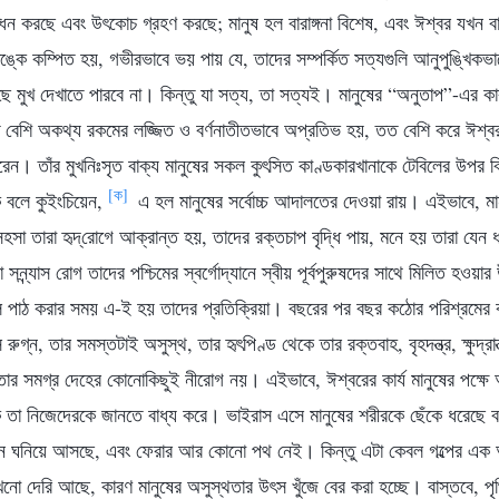
সাধন করছে এবং উৎকোচ গ্রহণ করছে; মানুষ হল বারাঙ্গনা বিশেষ, এবং ঈশ্বর যখন বা
ঙ্কে কম্পিত হয়, গভীরভাবে ভয় পায় যে, তাদের সম্পর্কিত সত্যগুলি আনুপুঙ্খিকভ
ছে মুখ দেখাতে পারবে না। কিন্তু যা সত্য, তা সত্যই। মানুষের “অনুতাপ”-এর কার
 বেশি অকথ্য রকমের লজ্জিত ও বর্ণনাতীতভাবে অপ্রতিভ হয়, তত বেশি করে ঈশ্বর তা
েন। তাঁর মুখনিঃসৃত বাক্য মানুষের সকল কুৎসিত কাণ্ডকারখানাকে টেবিলের উপর 
[ক]
 বলে কুইংচিয়েন,
এ হল মানুষের সর্বোচ্চ আদালতের দেওয়া রায়। এইভাবে, মা
হসা তারা হৃদ্‌রোগে আক্রান্ত হয়, তাদের রক্তচাপ বৃদ্ধি পায়, মনে হয় তারা যেন
সন্ন্যাস রোগ তাদের পশ্চিমের স্বর্গোদ্যানে স্বীয় পূর্বপুরুষদের সাথে মিলিত হওয়ার
 পাঠ করার সময় এ-ই হয় তাদের প্রতিক্রিয়া। বছরের পর বছর কঠোর পরিশ্রমের কা
গ্ন, তার সমস্তটাই অসুস্থ, তার হৃৎপিণ্ড থেকে তার রক্তবাহ, বৃহদন্ত্র, ক্ষুদ্রান
তার সমগ্র দেহের কোনোকিছুই নীরোগ নয়। এইভাবে, ঈশ্বরের কার্য মানুষের পক্ষে
ে তা নিজেদেরকে জানতে বাধ্য করে। ভাইরাস এসে মানুষের শরীরকে ছেঁকে ধরেছে বল
দিন ঘনিয়ে আসছে, এবং ফেরার আর কোনো পথ নেই। কিন্তু এটা কেবল গল্পের এক অ
নো দেরি আছে, কারণ মানুষের অসুস্থতার উৎস খুঁজে বের করা হচ্ছে। বাস্তবে, পৃথি