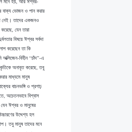
বলে মনে হয়, আর ঈশ্বর-
রের বাক্য ভোজন ও পান করার
ানা নেই। তাদের একজনও
 করেছে, যেন তারা
্বলতার বিষয়ে ঈশ্বর সর্বদা
ালাপ করেছেন তা কি
 অক্সিজেন-বিহীন “চাঁদ”-এ
কৃতিকে অনাবৃত করেছে, তবু
রার মাধ্যমে মানুষ
্যের বাচনভঙ্গি ও প্রগাঢ়
িতে, অচেতনভাবে বিশ্বাস
যেন ঈশ্বর ও মানুষের
চ্চারণের উদ্দেশ্য হল
ধাপ। তবু মানুষ তাদের মনে