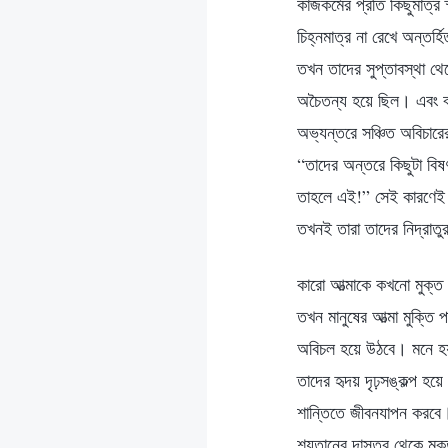
কাজকর্মের প্রতি কিছুমাত্র
চিহ্নমাত্র না রেখে অন্তর
তখন তাদের সুপ্তাবস্থা থ
অচৈতন্য হয়ে ছিল। এবং বহু
অভ্যন্তরে সঞ্চিত অবিচারে
“তাদের অন্তরে কিছুটা বিষ
তাহলে এই!” সেই কারণেই 
তখনই তারা তাদের নিদ্রাতু
কারো আত্মাকে কখনো মুক্ত ক
তখন মানুষের আত্মা মুক্তি
অবিচল হয়ে উঠবে। মনে হয় ম
তাদের হৃদয় দৃঢ়সঙ্কল্প হয়
শান্তিতে জীবনযাপন করবে।
শয়তানের দাসত্ব থেকে মুক