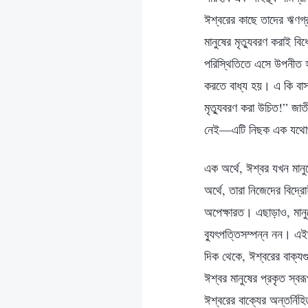
ঈশ্বরের কাছে তাদের ঋণগ্
মানুষের মৃত্যুবরণ করাই 
পরিস্থিতিতে এসে উপনীত হয়
করতে বাধ্য হয়। এ কি বাস
মৃত্যুবরণ করা উচিত!” জাত
নেই—এটি নিছক এক যথোপ
এক অর্থে, ঈশ্বর যখন মানু
অর্থে, তারা নিজেদের বিদ্
অপেক্ষারত। এছাড়াও, মানুষে
ব্যুৎপত্তিসম্পন্ন নন। এই
দিক থেকে, ঈশ্বরের বাক্যগ
ঈশ্বর মানুষের প্রকৃত স্ব
ঈশ্বরের বাক্যের অন্তর্নিহি