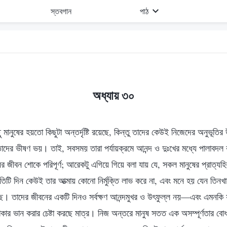
স্তবগান
পাঠ
অধ্যায় ৩০
ু মানুষের হয়তো কিছুটা অন্তর্দৃষ্টি রয়েছে, কিন্তু তাদের কেউই নিজেদের অনুভূতি
দের ভীষণ ভয়। তাই, সবসময় তারা পর্যায়ক্রমে আনন্দ ও দুঃখের মধ্যে পালাবদ
ষের জীবন শোকে পরিপূর্ণ; আরেকটু এগিয়ে গিয়ে বলা যায় যে, সকল মানুষের প্রাত্যহি
তিটি দিন কেউই তার আত্মায় কোনো নির্মুক্তি লাভ করে না, এবং মনে হয় যেন তিনখান
ে। তাদের জীবনের একটি দিনও সর্বক্ষণ আনন্দমুখর ও উৎফুল্ল নয়—এবং এমনকি যখ
ার ভান করার চেষ্টা করছে মাত্র। নিজ অন্তরে মানুষ সতত এক অসম্পূর্ণতার 