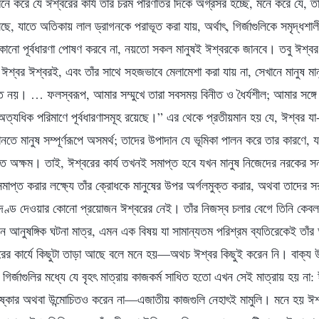
মনে করে যে ঈশ্বরের কার্য তার চরম পরিণতির দিকে অগ্রসর হচ্ছে, মনে করে যে, 
, যাতে অতিকায় লাল ড্রাগনকে পরাভূত করা যায়, অর্থাৎ, গির্জাগুলিকে সমৃদ্ধশা
কোনো পূর্বধারণা পোষণ করবে না, নয়তো সকল মানুষই ঈশ্বরকে জানবে। তবু ঈশ্বর
য়, ঈশ্বর ঈশ্বরই, এবং তাঁর সাথে সহজভাবে মেলামেশা করা যায় না, সেখানে মানুষ ম
িত নয়। … ফলস্বরূপ, আমার সম্মুখে তারা সবসময় বিনীত ও ধৈর্যশীল; আমার সঙ্গে সঙ
অত্যধিক পরিমাণে পূর্বধারণাসমূহ রয়েছে।” এর থেকে প্রতীয়মান হয় যে, ঈশ্বর যা-
তে মানুষ সম্পূর্ণরূপে অসমর্থ; তাদের উপাদান যে ভূমিকা পালন করে তার কারণে, 
তে অক্ষম। তাই, ঈশ্বরের কার্য তখনই সমাপ্ত হবে যখন মানুষ নিজেদের নরকের সন
 সমাপ্ত করার লক্ষ্যে তাঁর ক্রোধকে মানুষের উপর অর্গলমুক্ত করার, অথবা তাদের স
্যুদণ্ড দেওয়ার কোনো প্রয়োজন ঈশ্বরের নেই। তাঁর নিজস্ব চলার বেগে তিনি কেব
্পাদন আনুষঙ্গিক ঘটনা মাত্র, এমন এক বিষয় যা সামান্যতম পরিশ্রম ব্যতিরেকেই তা
্বরের কার্যে কিছুটা তাড়া আছে বলে মনে হয়—অথচ ঈশ্বর কিছুই করেন নি। বাক্য 
ির্জাগুলির মধ্যে যে বৃহৎ মাত্রায় কাজকর্ম সাধিত হতো এখন সেই মাত্রায় হয় না: 
িষ্কার অথবা উন্মোচিতও করেন না—এজাতীয় কাজগুলি নেহাৎই মামুলি। মনে হয় ঈ