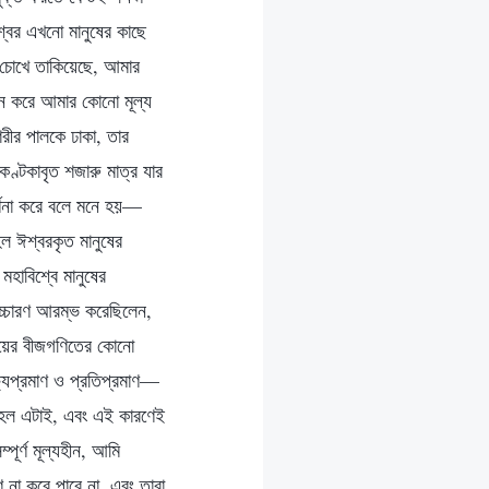
শ্বর এখনো মানুষের কাছে
 চোখে তাকিয়েছে, আমার
নে করে আমার কোনো মূল্য
শরীর পালকে ঢাকা, তার
কণ্টকাবৃত শজারু মাত্র যার
র্ণনা করে বলে মনে হয়—
ল ঈশ্বরকৃত মানুষের
হাবিশ্বে মানুষের
 উচ্চারণ আরম্ভ করেছিলেন,
যালয়ের বীজগণিতের কোনো
ষ্যপ্রমাণ ও প্রতিপ্রমাণ—
্য হল এটাই, এবং এই কারণেই
পূর্ণ মূল্যহীন, আমি
রণ না করে পারে না, এবং তারা