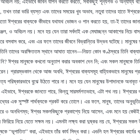
া অবিচল নয়; এইভাবে জীবন যাপন করতে করতে, সবকিছুই শূন্যগর্ভ ও অন্যায্য 
ে, তখন তারা ভারি ব্যস্ত এবং তাদের সময়ের খুব অভাব, নতুবা তাদের হাতে ঈশ্ব
নয়তো ঈশ্বরের বাক্যকে কীভাবে যথাযথ ভোজন ও পান করতে হয়, তা-ই তাদের জ
াঞ্জল, ও অবিচল নয়। মনে হয় যেন তারা সর্বদাই এক মেঘাচ্ছন্ন আকাশের নিচে বাস
রে বসবাস করে, এবং এর ফলে তাদের জীবনে বিভ্রান্তির উদ্ভব ঘটেছে। মানুষের দুর
ই তিনি তাদের অরক্ষিততম স্থানে আঘাত হানেন—নিয়ত কোন কণ্ঠস্বরে তিনি বাক্য
ো নি? ঈশ্বর মানুষকে কখনো অনুতাপ করার অবকাশ দেন নি; এবং সকল মানুষকে তিনি
রেন। প্রারম্ভকাল থেকে আজ অবধি, ঈশ্বরের বাক্যসমূহ বাহ্যিকভাবে মানুষের প্র
্য পরিষ্কারভাবে বুঝে উঠতে পারে না। মনে হয় যেন মানুষের উপাদানকে অনাবৃত ক
এইভাবে, ঈশ্বরকে জানতে পারে, কিন্তু সারমর্মগতভাবে, এটা পথ নয়। ঈশ্বরের বাক
ধ্যের এক সুস্পষ্ট পার্থক্যকে প্রকট করে তোলে। এর ফলে, মানুষ, তাদের অনুভূত
ইরে ও অনধিগম্য; ঈশ্বর সকলকিছুকে প্রকাশ্যে নিয়ে আসেন, এবং মনে হয় কেঊই 
স্থায় ফিরিয়ে নিয়ে যেতে সক্ষম নয়। এমনটা লক্ষ্য করা দুষ্কর নয় যে, ঈশ্বরের সকল উ
নুষকে “ভূপাতিত” করা, এইভাবে তাঁর কার্য সিদ্ধ করা। এগুলি হল ঈশ্বরের কার্যের 