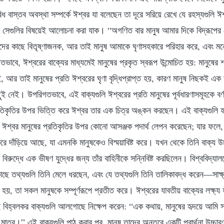
 বাস্তব অবস্থা সম্পর্কে ঈশ্বর যা বলেছেন তা দূরে সরিয়ে রেখে যে রহস্যগুলি ঈ
 সেগুলির বিষয়েই আলোচনা করা যাক। “অগণিত বার মানুষ আমার দিকে বিদ্রূপের
তাদের কাছে বিতৃষ্ণাজনক, আর তাই মানুষ আমাকে ঘৃণাসহকারে পরিহার করে, এবং ম
ভাবে, ঈশ্বরের বাক্যের মাধ্যমেই মানুষের প্রকৃত স্বরূপ উন্মোচিত হয়: মানুষের 
ই, আর তাই মানুষের প্রতি ঈশ্বরের ঘৃণা বৃদ্ধিপ্রাপ্ত হয়, কারণ মানুষ নিছকই এক 
ই নেই। উপরিগতভাবে, এই বাক্যগুলি ঈশ্বরের প্রতি মানুষের পূর্বধারণাসমূহকে ব
প্রতিকৃতির উপর ভিত্তি করে ঈশ্বর তার এক চিত্র অঙ্কন করছেন। এই বাক্যগুলি হ
ি ঈশ্বর মানুষের প্রতিকৃতির উপর কোনো আসঞ্জক পদার্থ লেপন করেছেন; যার ফলে, ম
ু করে দাঁড়িয়ে আছে, যা এমনকি মানুষকেও বিস্ময়াবিষ্ট করে। যখন থেকে তিনি বাক্য
বিরুদ্ধে এক ভীষণ যুদ্ধের জন্য তাঁর বাহিনীকে সন্নিবিষ্ট করছিলেন। বিশ্ববিদ্
াছে তথ্যগুলি তিনি মেলে ধরছেন, এবং যে তথ্যগুলি তিনি তালিকাবদ্ধ করেন—সাক্
ন্ন হয়, তা সকল মানুষকে সম্পূর্ণরূপে প্রতীত করে। ঈশ্বরের যাবতীয় বাক্যের লক্ষ
এই বিহ্বলকর বাক্যগুলি আলগোছে নিক্ষেপ করেন: “এক কথায়, মানুষের হৃদয়ে আমি সম্
গ্রী মাত্র।” এই বাক্যগুলি পাঠ করার পর, মানুষ তাদের অন্তরে একটি প্রার্থনা উচ্চা