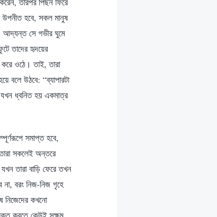
রণ করেন, তারপর পিছন ফিরে
খন উপনীত হবে, সকল মানুষ
 আদ্যন্ত সে গভীর ঘুমে
ুটে তাদের হৃদয়ের
ও করে ওঠে। তাই, তারা
য়ে বলে উঠবে: “ব্যাপারটা
 যখন ধ্বনিত হয় একমাত্র
পূর্ণরূপে সমাপ্ত হবে,
ে তারা সকলেই অন্তরে
বং যখন তারা বাড়ি ফেরে তখন
ে না, বরং নিজ-নিজ গৃহে
নুষ নিজেদের কখনো
মুক্ত করতে কেউই সক্ষম