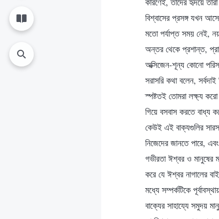
কারণেই, তাদের হৃদয়ে তার
বিশ্বাসের প্রসঙ্গ যখন আস
মতো পর্যাপ্ত সময় নেই, 
অন্তর থেকে প্রশান্ত, প্র
অক্সিজেন-শূন্য কোনো পরিস
সরাসরি কথা বলেন, সর্বদা
স্পষ্টতই তোমরা লক্ষ্য কর
গিয়ে বসবাস করতে বাধ্য ক
কেউই এই বাক্যগুলির সারসত
নিজেদের জানতে পারে, এবং 
গভীরতা ঈশ্বর ও মানুষের ম
করে যে ঈশ্বর নাগালের বা
মধ্যে সম্পর্কটিকে পূর্বাব
বাক্যের সাহায্যে সমুদয় মা