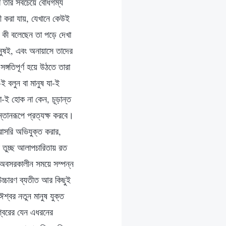
তা তার সবচেয়ে বোধগম্য
লী করা যায়, যেখানে কেউই
 কী বলেছেন তা পড়ে দেখা
ানুষই, এবং অনায়াসে তাদের
্গতিপূর্ণ হয়ে উঠতে তারা
ই বলুন বা মানুষ যা-ই
যা-ই হোক না কেন, চূড়ান্ত
্তানরূপে প্রত্যক্ষ করবে।
রাসরি অভিযুক্ত করার,
ল তুচ্ছ আলাপচারিতায় রত
ঁর অবসরকালীন সময়ে সম্পন্ন
উচ্চারণ ব্যতীত আর কিছুই
ঈশ্বর নতুন মানুষ যুক্ত
শ্বরের যেন এধরনের