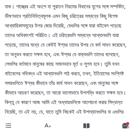
যাক। শাস্ত্রের এই অংশে যা পুরাতন নিয়মের বিধানের যুগের সঙ্গে সম্পর্কিত,
ভীষণভাবে প্রতিনিধিত্বমূলক এমন কিছু চরিত্রের সম্বন্ধে কিছু বিশেষ
আখ্যায়িকাসমূহের উপর জোর দিয়েছি, যেগুলির সঙ্গে যারা বাইবেল পড়েছে
তাদের অধিকাংশই পরিচিত। এই চরিত্রগুলি সম্বন্ধে আখ্যানগুলি যারা
পড়েছে, তাদের মধ্যে যে কেউই ঈশ্বর তাদের উপর যে কর্ম সাধন করেছেন,
তা অনুভব করতে সক্ষম হবে, এবং ঈশ্বর যে বাক্যগুলি তাদের বলেছেন,
সেগুলির বর্তমানে মানুষের কাছে সমানভাবে মূর্ত ও সুগম হবে। তুমি যখন
বাইবেলের নথিবদ্ধ এই আখ্যানগুলি পাঠ করবে, তখন, ইতিহাসের সংশ্লিষ্ট
সময়গুলিতে ঈশ্বর কীভাবে তাঁর কার্য সাধন করেছেন, এবং মানুষের সঙ্গে
কীভাবে আচরণ করেছেন, তা আরো ভালোভাবে উপলব্ধি করতে সক্ষম হবে।
কিন্তু যে কারণে আজ আমি এই অধ্যায়গুলিকে আলোচনা করার সিদ্ধান্ত
নিয়েছি, তা এই নয়, যে, যাতে তুমি নিছকই এই উপাখ্যানগুলির বা এগুলির
চরিত্রদের উপর মনোনিবেশের চেষ্টা করো। বরং তা এই জন্য যে, যাতে তুমি
—এই চরিত্রগণের আখ্যানমালার মাধ্যমে—ঈশ্বরের কর্ম ও তাঁর স্বভাব