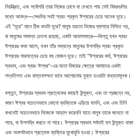
নিয়ন্ত্রিত, এবং সর্বোপরি তারা নিজের চোখে যা দেখতে পায় সেই বিষয়গুলির
মধ্যে আবদ্ধ—সেগুলির সবই স্বয়ং প্রকৃত ঈশ্বরের চেয়ে অনেক দূরে।
এই “দূরে” মানে ঠিক কতটা দূরে? মানুষ হয়তো নিজের ব্যাপারে নিশ্চিত নয়,
বা মানুষের সামান্য চেতনা রয়েছে, একটা আভাসমাত্র—কিন্তু যখন স্বয়ং
ঈশ্বরের কথা আসে, যখন তাঁর সম্বন্ধে মানুষের উপলব্ধি স্বয়ং প্রকৃত
ঈশ্বরের সারসত্যের চেয়ে বহু যোজন দূরে। তাই “ঈশ্বরের কর্ম, ঈশ্বরের
স্বভাব, এবং স্বয়ং ঈশ্বর”-এর মতো বিষয়ের ক্ষেত্রে আমাদের একটা
পদ্ধতিগত এবং বাস্তবসম্মত ভাবে আলোচনায় যুক্ত হওয়াটা বাধ্যতামূলক।
বস্তুত, ঈশ্বরের স্বভাব প্রত্যেকের কাছেই উন্মুক্ত, এবং তা প্রচ্ছন্ন নয়,
কারণ ঈশ্বর সচেতনভাবে কোনো ব্যক্তিকে এড়িয়ে যাননি, এবং এবং তিনি
কখনোই সচেতনভাবে নিজেকে আড়াল করেননি যাতে মানুষ তাকে জানতে না
পারে, বা উপলব্ধি করতে না পারে। ঈশ্বরের স্বভাব সর্বদাই হল উন্মুক্ত থাকা
এবং অকপটভাবে প্রত্যেক ব্যক্তির মুখোমুখি হওয়া। ঈশ্বরের