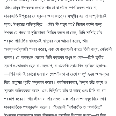
যদিও মানুষ ঈশ্বরকে দেখতে পায় না বা তাঁকে স্পর্শ করতে পারে না,
মানবজাতি ঈশ্বরের যে স্বভাব ও সারসত্যের সম্মুখীন হয় তা সম্পূর্ণভাবেই
স্বয়ং ঈশ্বরের অভিব্যক্তি। এটাই কি সত্য নয়? নিজের কর্মের জন্য
ঈশ্বর যে পন্থা বা দৃষ্টিকোনই নির্বাচন করুন না কেন, তিনি সর্বদাই তাঁর
প্রকৃত পরিচিতির মাধ্যমেই মানুষের সঙ্গে আচরণ করেন, তাঁর
অবশ্যকর্তব্যগুলি পালন করেন, এবং যে বাক্যগুলি বলতে তিনি বাধ্য, সেইগুলি
বলেন। যে অবস্থান থেকেই তিনি বক্তব্য রাখুন না কেন—তিনি তৃতীয়
স্বর্গে দণ্ডায়মান হোন বা দেহরূপে, বা এমনকি স্বাভাবিক ব্যক্তি হিসাবেও
—তিনি সর্বদাই কোনো ছলনা ও গোপনীয়তা না রেখে সম্পূর্ণ হৃদয় ও অন্তর
দিয়ে মানুষের প্রতি সম্ভাষণ করেন। কার্যসাধনকালে, ঈশ্বর তাঁর বাক্য ও
স্বভাব অভিব্যক্ত করেন, এবং নির্দ্বিধায় তাঁর যা আছে এবং তিনি যা, তা
প্রকাশ করেন। তাঁর জীবন ও তাঁর সত্তা এবং তাঁর সম্পদসমূহ দিয়ে তিনি
মানবজাতিকে পথপ্রদর্শন করেন। এইভাবেই “দর্শনাতীত ও স্পর্শাতীত”
ঈশ্বরের তত্ত্বাবধানে মানুষ জীবনযাপন করেছিল বিধানের যুগময়—যা ছিল