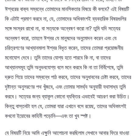
ঈশ্বরের বাক্য সম্বন্ধে তোমাদের মানসিকতার বিষয়ে কী বলবে? এই বিষয়টি
কি এটাই প্রমাণ করবে না, যে, তোমাদের অধিকাংশই ব্যবহারিক বিষয়গুলির
সঙ্গে সংস্রব রাখো না, বা সত্যকে অন্বেষণ করো না? তুমি যদি সত্যের
অন্বেষণ করো, তাহলে ঈশ্বর যে মানুষদের অনুমোদন করেন এবং যে
চরিত্রগণের আখ্যানমালা ঈশ্বর বিধৃত করেন, তাদের তোমরা প্রয়োজনীয়
মনোযোগ দেবে। তুমি তাদের যোগ্য হতে পারবে কি না, বা তাদের
আখ্যানসমূহ তুমি অনুভবযোগ্য বলে মনে করবে কি না তা নির্বিশেষে, তুমি
দ্রুত গিয়ে তাদের সম্বন্ধে পাঠ করবে, তাদের অনুধাবনের চেষ্টা করবে, তাদের
দৃষ্টান্ত অনুসরণের পথ খুঁজবে, এবং তোমার সামর্থ্য অনুযায়ী যথাসাধ্য তুমি
করবে। সত্যের জন্য ব্যাকুল কোনো ব্যক্তির এভাবেই আচরণ করা উচিত।
কিন্তু বাস্তবটা হল যে, তোমরা যারা এখানে বসে রয়েছ, তাদের অধিকাংশই
কখনো ইয়োবের কাহিনী পড়োনি—এবং তা খুব স্পষ্ট।
যে বিষয়টি নিয়ে আমি এক্ষুনি আলোচনা করছিলাম সেখানে আবার ফিরে যাওয়া