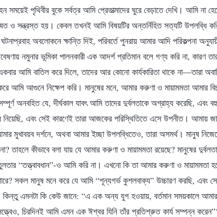
সময়েই পৃথিবীর বুকে সর্বত্র আমি প্রেতাত্মাদের ঘুরে বেড়াতে দেখি। আমি না হে
স্মিত ও সন্ত্রস্ত হয়। কেবল তখনই আমি বিষয়টির অন্তর্নিহিত সত্যটি উপলব্ধি ক
টনাপ্রবাহ অবলোকনে ক্ষান্তি দিই, পরিবর্তে পুনরায় আমার আদি পরিকল্পনা অনুযায়
ণায় নমুনার ভূমিকা পালনকারী এক আদর্শ প্রতিমান বলে গণ্য করি না, কারণ তারা 
কবার আমি বাতিল করে দিলে, তাদের আর কোনো কার্যকারিতা থাকে না—তারা অবাঞ্
হ্ন করে আমি আগুনে নিক্ষেপ করি। মানুষের মনে, আমার করুণা ও মায়ামমতা আমার বি
ম্পূর্ণ অনবহিত যে, দীর্ঘকাল যাবৎ আমি তাদের দুর্বলতাকে অগ্রাহ্য করেছি, এবং ব
করে নিয়েছি, এবং সেই কারণেই তারা আজকের পরিস্থিতিতে এসে উপনীত। আমায় জ
আমার মুখাবয়ব দর্শনে, অথবা আমার ইচ্ছা উপলব্ধিতেও, তারা অসমর্থ। মানুষ ন
া? তাহলে কীভাবে বলা যায় যে আমার করুণা ও মায়ামমতা রয়েছে? মানুষের দুর্বলত
ুলতার “তত্ত্বাবধান”-ও আমি করি না। এখনো কি তা আমার করুণা ও মায়ামমতা হ
ারে? সকল মানুষ মনে করে যে আমি “শূন্যগর্ভ কুশলবাক্য” উচ্চারণ করছি, এবং স
া। কিন্তু এমনটা কি কেউ জানে: “এ এক অন্য যুগ হওয়ায়, বর্তমান সময়কালে আমা
্ত্বেও, চিরদিনই আমি এমন এক ঈশ্বর যিনি তাঁর প্রতিশ্রুত কার্য সম্পন্ন করেন”