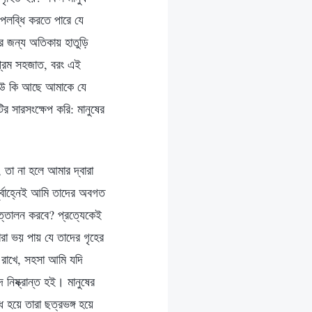
উপলব্ধি করতে পারে যে
ার জন্য অতিকায় হাতুড়ি
্রেম সহজাত, বরং এই
 কেউ কি আছে আমাকে যে
 সারসংক্ষেপ করি: মানুষের
, তা না হলে আমার দ্বারা
ূর্বাহ্নেই আমি তাদের অবগত
ত্তোলন করবে? প্রত্যেকেই
া ভয় পায় যে তাদের গৃহের
ে রাখে, সহসা আমি যদি
িষ্ক্রান্ত হই। মানুষের
 হয়ে তারা ছত্রভঙ্গ হয়ে