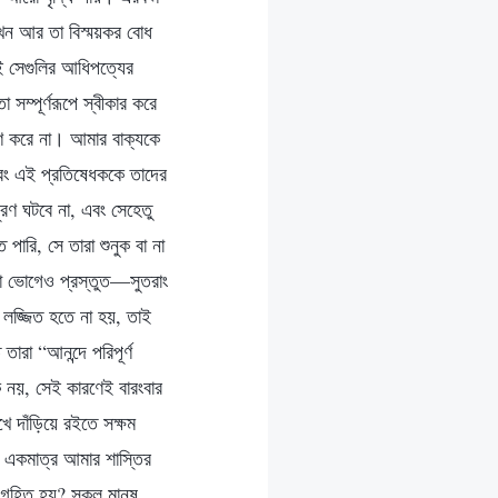
এখন আর তা বিস্ময়কর বোধ
েই সেগুলির আধিপত্যের
ম্পূর্ণরূপে স্বীকার করে
রহণ করে না। আমার বাক্যকে
এবং এই প্রতিষেধককে তাদের
রণ ঘটবে না, এবং সেহেতু
 পারি, সে তারা শুনুক বা না
ণা ভোগেও প্রস্তুত—সুতরাং
 লজ্জিত হতে না হয়, তাই
রা “আনন্দে পরিপূর্ণ
 নয়, সেই কারণেই বারংবার
ে দাঁড়িয়ে রইতে সক্ষম
ে একমাত্র আমার শাস্তির
 গৃহিত হয়? সকল মানুষ