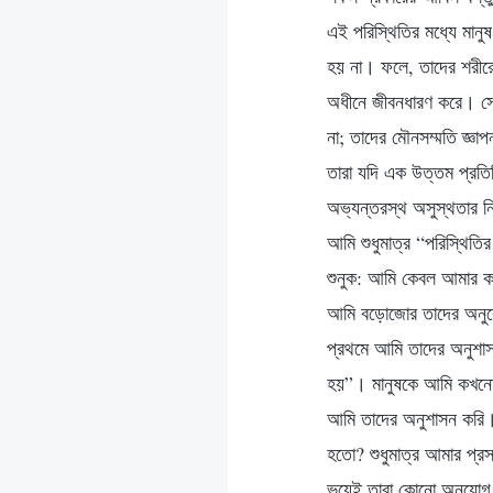
এই পরিস্থিতির মধ্যে মান
হয় না। ফলে, তাদের শরীরের
অধীনে জীবনধারণ করে। সেকা
না; তাদের মৌনসম্মতি জ্ঞা
তারা যদি এক উত্তম প্রতি
অভ্যন্তরস্থ অসুস্থতার ন
আমি শুধুমাত্র “পরিস্থিতির
শুনুক: আমি কেবল আমার কর
আমি বড়োজোর তাদের অনুরোধ
প্রথমে আমি তাদের অনুশাস
হয়”। মানুষকে আমি কখনো 
আমি তাদের অনুশাসন করি। 
হতো? শুধুমাত্র আমার প্রস
ভয়েই তারা কোনো অনুযোগ ক