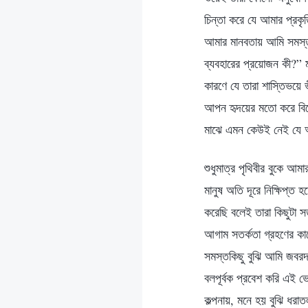
চিন্তা করে যে আমার প্রকৃ
আমার মানবতায় আমি সমস্তক
ব্যবহারের প্রয়োজন কী?” 
কারণে যে তারা শাস্তিভয়ে
আপন হৃদয়ের মতো করে বিবে
মাঝে এমন কেউই নেই যে 
শুধুমাত্র পৃথিবীর বুকে আ
মানুষ অতি দূরে নিক্ষিপ্ত
করেছি বলেই তারা কিছুটা 
আগাম সতর্কতা গ্রহণের কা
সমস্তকিছু বুঝি আমি জবরদস
বলপূর্বক প্রবেশ করি এই ভ
কল্পনায়, মনে হয় বুঝি ধরা