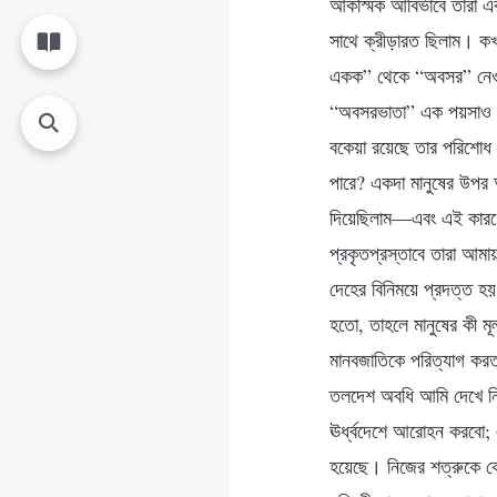
আকস্মিক আবির্ভাবে তারা এ
সাথে ক্রীড়ারত ছিলাম। কখ
একক” থেকে “অবসর” নেওয়া
“অবসরভাতা” এক পয়সাও কম
বকেয়া রয়েছে তার পরিশোধ আ
পারে? একদা মানুষের উপর 
দিয়েছিলাম—এবং এই কারণেই
প্রকৃতপ্রস্তাবে তারা আম
দেহের বিনিময়ে প্রদত্ত হয়
হতো, তাহলে মানুষের কী মূল
মানবজাতিকে পরিত্যাগ কর
তলদেশ অবধি আমি দেখে নি
ঊর্ধ্বদেশে আরোহন করবো; এট
হয়েছে। নিজের শত্রুকে কে