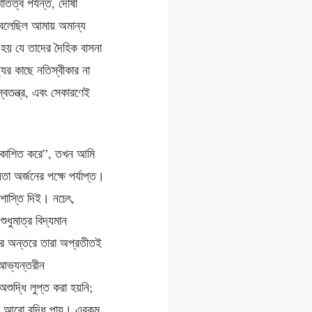
তিত্ব পর্যন্ত, দোষী
 বলেছিল আমায় অমান্য
 হয় যে তাদের দৈহিক বাসনা
্যের কাছে নতিস্বীকার না
বতন্ত্র, এবং সেকারণেই
প্রকাশিত করে”, তখন আমি
া অর্জনের পক্ষে পর্যাপ্ত।
 শাস্তি দিই। নচেৎ,
ধুমাত্র বিদ্যমান
র অন্তরে তারা অপ্রতীতই
 আভ্যন্তরীন
অশুদ্ধি লুপ্ত করা হয়নি;
াণ আরো বৃদ্ধি পায়। এরকম