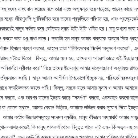
ুষ বহু বৎসর যাবৎ বাস করেছে বলে তারা এতে অভ্যস্ত হয়ে পড়েছে, তাদের কাছে 
 মধ্যে জীবাণুগুলি পূর্ণবিকশিত হয়ে তাদের প্রকৃতিতে পরিণত হয়, এবং প্রত্যেক
রণেই মানুষ সর্বত্র বন্য ঘোটকের ন্যায় ইতি-উতি ধাবিত হয়। তবু কখনো তারা তা স
পন করতে তারা শুধু মাথা নাড়ে। সত্যটা হল মানুষ আমার বাক্যকে অন্তর দিয়ে গ্
বিধান হিসাবে গ্রহণ করতো, তাহলে তারা “চিকিৎসকের নির্দেশ অনুসরণ করতো”, 
িরাময় ঘটাতে দিতো। কিন্তু, আমার মনে হয়, তাদের যা আচরণ তাতে এই ইচ্ছার পূ
 অনিবার্যতা স্বীকার করে” নিয়ে তাদের উদ্দেশ্যে আমার বাক্যোচ্চারণ অব্যাহত রাখতে
্তব্যসাধন করছি। মানুষ আমার আশীর্বাদ উপভোগে ইচ্ছুক নয়, পরিবর্তে নরকযন্ত্র
ে সম্মতিজ্ঞাপন করতে পারি। কিন্তু, নরকে যাতে আমার সুনাম ও আমার আত্মাকে
ন করবো, এবং তারপর তাদের ইচ্ছার কাছে “সমর্পণ” করবো, এমনভাবে করবো যাতে তা
বা কোনো স্থানে, আমার কেতন উড়িয়ে, আমাকে লজ্জিত করার সুযোগ দিতে ইচ্ছুক
আমার কঠোর উচ্চারণসমূহের সংদমন ব্যতীত, মানুষ কীভাবে অদ্যাবধি আমার সম্মুখ
্থান-আশঙ্কাতেই কি মানুষ পাপকার্য থেকে নিবৃত্ত থাকে না? এমন কি সত্য নয় য
রে না? এমন কেউ কি রয়েছে যার সংকল্পসমূহ শুধুমাত্র আমার পরিকল্পনার খাতিরে