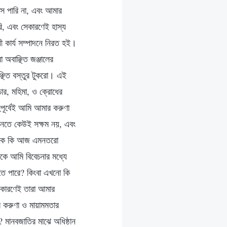
সে পারি না, এবং আমার
রি, এবং সেকারণেই হাস্য
ী কার্য সম্পাদনে নিরত হই।
অবাঞ্ছিত জঞ্জালের
ছিত বস্তুর টুকরো। এই
চার, মহিমা, ও ক্রোধের
হুপূর্বেই আমি আমার করুণা
ানতে কেউই সক্ষম নয়, এবং
িজেকে কি আজ এমনতরো
াকে আমি বিবেচনার মধ্যে
তে পারে? কিংবা এখনো কি
েকারণেই তারা আমার
র করুণা ও মায়ামমতার
? মানবজাতির মাঝে অধিষ্ঠান