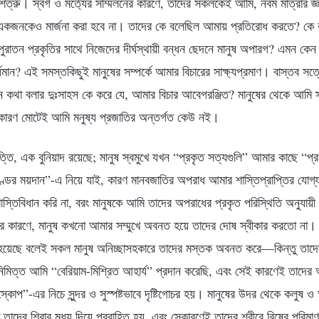
ত্রু। স্বর্গ ও মর্ত্যের সম্মিলনের কারণে, তাদের সকলকেই আমি, নবম মাত্রার জ্ঞা
র একজনকেও মার্জনা করা হবে না। তাদের কে বলেছিল আমায় প্রতিরোধ করতে? কে
রাতন প্রকৃতির সাথে নিজেদের দীর্ঘস্থায়ী বন্ধন ছেদনে মানুষ অপারগ? এমন কেন
বর্ধমান? এই সমস্তকিছুই মানুষের সম্পর্কে আমার বিচারের সাক্ষ্যপ্রমাণ। বাস্তব সত
মন কথা বলার দুঃসাহস কে করে যে, আমার বিচার আবেগরঞ্জিত? মানুষের থেকে আমি স্
কারণ মোটেই আমি মনুষ্য প্রজাতির অন্তর্গত কেউ নই।
্তি, এক বুনিয়াদ রয়েছে; মানুষ স্বমুখে যখন “প্রকৃত সত্যগুলি” আমার কাছে “
ণ্ডের ময়দান”-এ নিয়ে যাই, কারণ মানবজাতির অপরাধ আমার শাস্তিপ্রাপ্তির যোগ্যত
স্তিবিধান করি না, বরং মানুষকে আমি তাদের অপরাধের প্রকৃত পরিস্থিতি অনুযায়ী
র কারণে, মানুষ কখনো আমার সম্মুখে অবনত হয়ে তাদের দোষ স্বীকার করতো না। শু
হয়েছে বলেই সকল মানুষ অনিচ্ছাসহকারে তাদের মস্তক অবনত করে—কিন্তু তাদে
নিমিত্ত আমি “বেরিয়াম-মিশ্রিত আহার্য” প্রদান করেছি, এবং সেই কারণেই তাদের
রোস্কোপ”-এর নিচে সুন্দর ও সুস্পষ্টভাবে দৃষ্টিগোচর হয়। মানুষের উদর থেকে কলুষ ও 
 তাদের শিরার মধ্য দিয়ে প্রবাহিত হয়, এবং সেকারণেই তাদের শরীরে বিষের পরিম