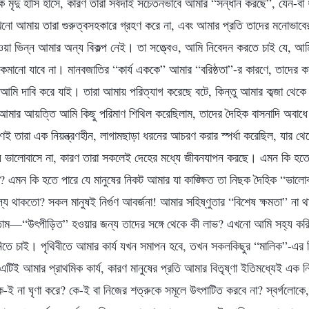
ক মৃদু হাসি হাসে, কারণ তারা সর্বদাই সচেতনভাবে আমার “সন্ধান করছে”, যেন-বা ধ
নো আমায় তারা গুরুত্বসহকারে গ্রহণ করে না, এবং আমার প্রতি তাদের মনোভাবের 
 ভিন্ন আমার অন্য বিকল্প নেই। তা সত্ত্বেও, আমি নিবেদন করতে চাই যে, 
ানো যাবে না। মানবজাতির “কার্য এককে” আমার “বরিষ্ঠতা”-র কারণে, তাদের 
মি দাবি করে যাই। তারা আমায় পরিত্যাগ করেছে বটে, কিন্তু আমার কব্জা থেকে ক
আমার আয়ত্তি আমি কিছু পরিমাণ শিথিল করেছিলাম, তাদের দৈহিক বাসনাদি অবাধে 
 তারা এক নিয়ন্ত্রণহীন, লাগামছাড়া ধরনের আচরণ করার স্পর্ধা করেছিল, যার থে
ায় ভালোবাসে না, কারণ তারা সকলেই দেহের মধ্যে জীবনযাপন করছে। এমন কি হতে 
? এমন কি হতে পারে যে মানুষের নিকট আমার যা কাঙ্ক্ষিত তা নিছক দৈহিক “ভালো
্য থাকতো? সকল মানুষই নির্গুণ আবর্জনা! আমার সহিষ্ণুতার “বিশেষ ক্ষমতা” না থা
তাম—“উৎপীড়িত” হওয়ার জন্য তাদের সঙ্গে থেকে কী লাভ? এখনো আমি সহ্য করি
তে চাই। পৃথিবীতে আমার কার্য যখন সমাপন হবে, তখন সকলকিছুর “মালিক”-এর
িই আমার প্রাথমিক কার্য, কারণ মানুষের প্রতি আমার বিতৃষ্ণা ইতিমধ্যেই এক নির্
-ই না ঘৃণা করে? কে-ই বা নিজের শত্রুকে সমূলে উৎপাটিত করবে না? স্বর্গলোকে