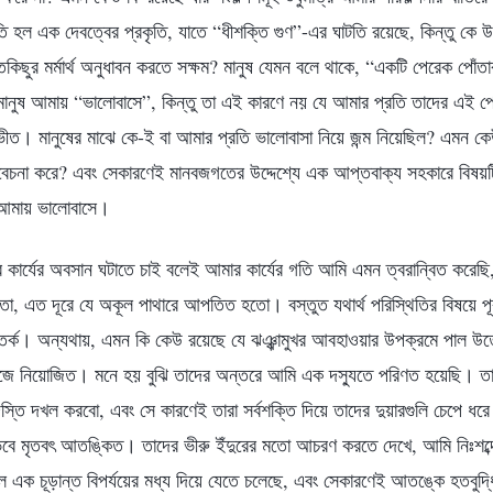
তি হল এক দেবত্বের প্রকৃতি, যাতে “ধীশক্তি গুণ”-এর ঘাটতি রয়েছে, কিন্তু কে 
িছুর মর্মার্থ অনুধাবন করতে সক্ষম? মানুষ যেমন বলে থাকে, “একটি পেরেক পোঁত
মানুষ আমায় “ভালোবাসে”, কিন্তু তা এই কারণে নয় যে আমার প্রতি তাদের এই প
 ভীত। মানুষের মাঝে কে-ই বা আমার প্রতি ভালোবাসা নিয়ে জন্ম নিয়েছিল? এমন
চনা করে? এবং সেকারণেই মানবজগতের উদ্দেশ্যে এক আপ্তবাক্য সহকারে বিষয়টির
আমায় ভালোবাসে।
মার কার্যের অবসান ঘটাতে চাই বলেই আমার কার্যের গতি আমি এমন ত্বরান্বিত করেছি
 হতো, এত দূরে যে অকূল পাথারে আপতিত হতো। বস্তুত যথার্থ পরিস্থিতির বিষয়ে প
সতর্ক। অন্যথায়, এমন কি কেউ রয়েছে যে ঝঞ্ঝামুখর আবহাওয়ার উপক্রমে পাল উ
জে নিয়োজিত। মনে হয় বুঝি তাদের অন্তরে আমি এক দস্যুতে পরিণত হয়েছি। তার
্তি দখল করবো, এবং সে কারণেই তারা সর্বশক্তি দিয়ে তাদের দুয়ারগুলি চেপে ধর
েবে মৃতবৎ আতঙ্কিত। তাদের ভীরু ইঁদুরের মতো আচরণ করতে দেখে, আমি নিঃশব্দে ন
তল এক চূড়ান্ত বিপর্যয়ের মধ্য দিয়ে যেতে চলেছে, এবং সেকারণেই আতঙ্কে হতবুদ্ধি