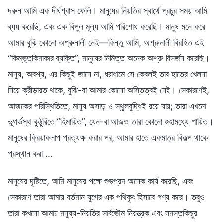
দরুন আমি এক দীর্ঘশ্বাস ফেলি। মানুষের নিয়তির স্বার্থে প্রচুর সময় আমি
ব্যয় করেছি, এবং এক বিপুল মূল্য আমি পরিশোধ করেছি। মানুষ মনে করে
আমার বুঝি কোনো অশ্রুনালী নেই—কিন্তু আমি, অশ্রুনালী বিরহিত এই
“কিম্ভূতকিমাকার ব্যক্তি”, মানুষের নিমিত্ত অনেক অশ্রু বিসর্জন করেছি।
মানুষ, অবশ্য, এর কিছুই জানে না, ধরাধামে সে কেবলই তার হাতের খেলনা
নিয়ে ক্রীড়ারত থাকে, বুঝি-বা আমার কোনো অস্তিত্বই নেই। সেকারণেই,
আজকের পরিস্থিতিতে, মানুষ অসাড় ও স্থূলবুদ্ধিই রয়ে যায়; তারা এখনো
ভূগর্ভস্থ কুঠুরিতে “হিমায়িত”, যেন-বা আজও তারা কোনো গুহামধ্যে শায়িত।
মানুষের ক্রিয়াকলাপ প্রত্যক্ষ করার পর, আমার হাতে একমাত্র বিকল্প থাকে
প্রস্থান করা …
মানুষের দৃষ্টিতে, আমি মানুষের পক্ষে শুভপ্রদ অনেক কার্য করেছি, এবং
সেকারণে তারা আমায় বর্তমান যুগের এক পথিকৃৎ হিসাবে গণ্য করে। তবুও
তারা কখনো আমায় মনুষ্য-নিয়তির সার্বভৌম নিয়ন্ত্রক এবং সমস্তকিছুর