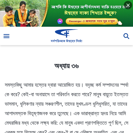
অধ্যায় ৩৬
অধ্যায় ৩৬
সমস্তকিছু আমার হস্তের দ্বারা আয়োজিত হয়। যদৃচ্ছ কর্ম সম্পাদনের স্পর্ধা
কে করে? কেই-বা অনায়াসে তা পরিবর্তন করতে পারে? মানুষ বায়ুতে ইতস্তত
ভাসমান, ধূলিকণার ন্যায় সঞ্চরণশীল, তাদের মুখমণ্ডল ধূলিধূসরিত, যা তাদের
আপাদমস্তক বিতৃষ্ণাজনক করে তুলেছে। এক ভারাক্রান্ত হৃদয় নিয়ে আমি
মেঘরাজির মধ্য থেকে লক্ষ্য করি: যে মানুষ একদা প্রাণশক্তিতে পূর্ণ ছিল, সে
এরকম হয়ে গিয়েছে কেন? এবং কেন-ই বা সে এবিষয়ে অনবহিত, এবং এর