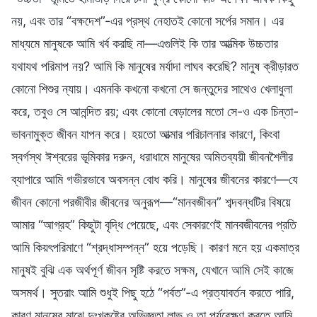
নয়, এবং তার “বক্ষদেশ”-এর প্রস্থ নেহাতই কোনো সর্পের সমান। এর
মাধ্যমে মানুষকে আমি খর্ব করছি না—এগুলিই কি তার আত্মিক উচ্চতার
যথাযথ পরিমাপ নয়? আমি কি মানুষের মর্যাদা লাঘব করেছি? মানুষ ক্রীড়ারত
কোনো শিশুর ন্যায়। এমনকি কখনো কখনো সে জন্তুদের সাথেও খেলাধুলা
করে, তবুও সে আনন্দিত রয়; এবং কোনো বেড়ালের মতো সে-ও এক চিন্তা-
ভাবনামুক্ত জীবন যাপন করে। হয়তো আত্মার পরিচালনার কারণে, কিংবা
স্বর্গস্থ ঈশ্বরের ভূমিকার দরুন, ধরাধামে মানুষের অমিতব্যয়ী জীবনশৈলীর
ব্যাপারে আমি গভীরভাবে অবসন্ন বোধ করি। মানুষের জীবনের কারণে—যে
জীবন কোনো পরজীবীর জীবনের অনুরূপ—“মানবজীবন” শব্দবন্ধটির বিষয়ে
আমার “আগ্রহ” কিছুটা বৃদ্ধি পেয়েছে, এবং সেকারণেই মানবজীবনের প্রতি
আমি কিয়ৎপরিমাণে “শ্রদ্ধাসম্পন্ন” হয়ে পড়েছি। কারণ মনে হয় একমাত্র
মানুষই বুঝি এক অর্থপূর্ণ জীবন সৃষ্টি করতে সক্ষম, যেখানে আমি সেই কাজে
অসমর্থ। সুতরাং আমি শুধুই পিছু হঠে “পর্বত”-এ প্রত্যাবর্তন করতে পারি,
কারণ মানুষের মাঝে দুঃখকষ্টের অভিজ্ঞতা লাভ ও তা পর্যবেক্ষণ করতে আমি