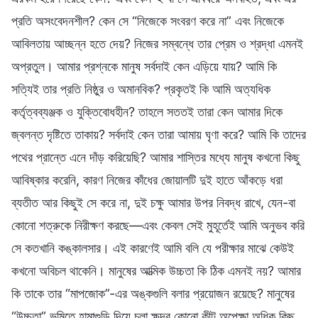
প্রতি অসংবেদনশীল? কেন সে “নিজেকে সংবরণ করে না” এবং নিজেকে
আবিলতায় আচ্ছন্ন হতে দেয়? নিজের সম্বন্ধে তার প্রেম ও শ্রদ্ধা এমনই
অপ্রতুল। আমার প্রশ্নকে মানুষ সর্বদাই কেন এড়িয়ে যায়? আমি কি
সত্যিই তার প্রতি নিষ্ঠুর ও অমানবিক? প্রকৃতই কি আমি অত্যধিক
কর্তৃত্বব্যঞ্জক ও যুক্তিবোধহীন? তাহলে সততই তারা কেন আমার দিকে
জ্বলন্ত দৃষ্টিতে তাকায়? সর্বদাই কেন তারা আমায় ঘৃণা করে? আমি কি তাদের
পথের প্রান্তে এনে দাঁড় করিয়েছি? আমার শাস্তির মধ্যে মানুষ কখনো কিছু
আবিষ্কার করেনি, কারণ নিজের কাঁধের জোয়ালটি দুই হাতে আঁকড়ে ধরা
ব্যতীত আর কিছুই সে করে না, দুই চক্ষু আমার উপর নিবদ্ধ রাখে, যেন-বা
কোনো শত্রুকে নিরীক্ষণ করছে—এবং কেবল সেই মুহূর্তেই আমি অনুভব করি
সে কতখানি কঙ্কালসার। এই কারণেই আমি বলি যে পরীক্ষার মাঝে কেউই
কখনো অবিচল থাকেনি। মানুষের আত্মিক উচ্চতা কি ঠিক এমনই নয়? আমার
কি তাকে তার “মাপজোক”-এর অঙ্কগুলি বলার প্রয়োজন রয়েছে? মানুষের
“উচ্চতা” ভূমিতে হামাগুড়ি দিয়ে চলা ক্ষুদ্র কোনো কীট অপেক্ষা অধিক কিছু