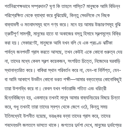
শর্তনিরপেক্ষভাবে সম্প্রদান? ঘৃণা কি তাহলে শাস্তি? মানুষকে আমি বিভিন্ন
পরিপ্রেক্ষিত থেকে ব্যাখ্যা করে বুঝিয়েছি, কিন্তু সেগুলিকে সে নিছক
বাক্যাবলী ও মতবাদসমূহ বলে গণ্য করে। মনে হয় আমার উচ্চারণসমূহ বুঝি
ত্রুটিপূর্ণ সামগ্রী, মানুষের হাতে যা অকাজের বস্তু হিসাবে স্বল্পমূল্যে বিক্রি
করা হয়। সেকারণেই, মানুষকে আমি যখন বলি যে এক প্রচণ্ড ঝটিকা
পার্বত্য জনপদটি গ্রাস করতে আসছে, তখন কেউই একে কোনো গুরুত্ব দেয়
না, তাদের মধ্যে কেবল স্বল্প কয়েকজন, সংশয়িত চিত্তে, নিজেদের ঘরবাড়ি
স্থানান্তরিত করে। বাকিরা স্থান পরিবর্তন করে না, যেন-বা নির্লিপ্ত, যেন-
বা আমি আকাশে উড্ডীন কোনো ভরত পক্ষী—আমার বক্তব্যের কোনোকিছুই
তারা উপলব্ধি করে না। কেবল যখন পর্বতরাজি পতিত এবং ধরিত্রী
ছিন্নবিচ্ছিন্ন হয়, একমাত্র তখনই মানুষ আমার বাক্যনিচয়ের বিষয়ে চিন্তা
করে, শুধু তখনই তারা তাদের স্বপ্ন থেকে জেগে ওঠে, কিন্তু সময়
ইতিমধ্যেই উপনীত হয়েছে, ভয়ঙ্কর বন্যা তাদের গ্রাস করে, তাদের
শবদেহগুলি জলতলে ভাসতে থাকে। জগতের দুর্দশা দেখে, মানুষের দুর্ভাগ্যের