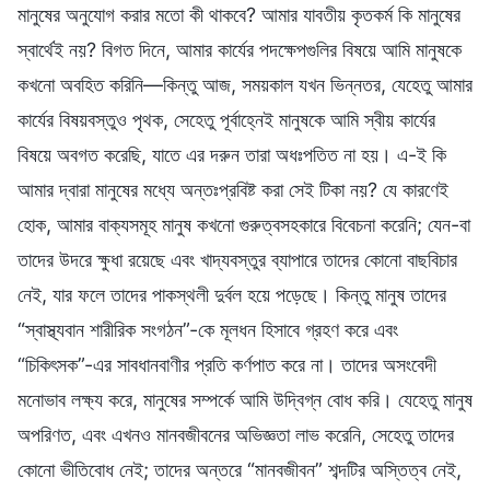
মানুষের অনুযোগ করার মতো কী থাকবে? আমার যাবতীয় কৃতকর্ম কি মানুষের
স্বার্থেই নয়? বিগত দিনে, আমার কার্যের পদক্ষেপগুলির বিষয়ে আমি মানুষকে
কখনো অবহিত করিনি—কিন্তু আজ, সময়কাল যখন ভিন্নতর, যেহেতু আমার
কার্যের বিষয়বস্তুও পৃথক, সেহেতু পূর্বাহ্নেই মানুষকে আমি স্বীয় কার্যের
বিষয়ে অবগত করেছি, যাতে এর দরুন তারা অধঃপতিত না হয়। এ-ই কি
আমার দ্বারা মানুষের মধ্যে অন্তঃপ্রবিষ্ট করা সেই টিকা নয়? যে কারণেই
হোক, আমার বাক্যসমূহ মানুষ কখনো গুরুত্বসহকারে বিবেচনা করেনি; যেন-বা
তাদের উদরে ক্ষুধা রয়েছে এবং খাদ্যবস্তুর ব্যাপারে তাদের কোনো বাছবিচার
নেই, যার ফলে তাদের পাকস্থলী দুর্বল হয়ে পড়েছে। কিন্তু মানুষ তাদের
“স্বাস্থ্যবান শারীরিক সংগঠন”-কে মূলধন হিসাবে গ্রহণ করে এবং
“চিকিৎসক”-এর সাবধানবাণীর প্রতি কর্ণপাত করে না। তাদের অসংবেদী
মনোভাব লক্ষ্য করে, মানুষের সম্পর্কে আমি উদ্বিগ্ন বোধ করি। যেহেতু মানুষ
অপরিণত, এবং এখনও মানবজীবনের অভিজ্ঞতা লাভ করেনি, সেহেতু তাদের
কোনো ভীতিবোধ নেই; তাদের অন্তরে “মানবজীবন” শব্দটির অস্তিত্ব নেই,