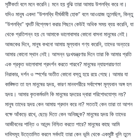
সৃষ্টিকর্তা বলে মনে করেনি। মনে হয় বুঝি তারা আমায় উপলব্ধি করে না।
যদিও মানুষ একদা “উপলব্ধি দীর্ঘজীবী হোক” বলে আওয়াজ তুলেছিল, কিন্তু
“উপলব্ধি” শব্দটি বিশ্লেষণ করার পিছনে কেউই অধিক সময় ব্যয় করেনি, যা
থেকে প্রতিপন্ন হয় যে আমাকে ভালোবাসার কোনো বাসনা মানুষের নেই।
আজকের দিনে, মানুষ কখনো আমায় মূল্যবান গণ্য করেনি, তাদের অন্তরে
আমার কোনো স্থান নেই। আসন্ন দুঃখযন্ত্রণার দিনে তারা কি আমার প্রতি
এক প্রকৃত ভালোবাসা প্রদর্শন করতে পারবে? মানুষের ন্যায়পরায়ণতা
নিরাকার, দর্শন ও স্পর্শের অতীত কোনো বস্তু হয়ে রয়ে গেছে। আমার যা
কাঙ্ক্ষিত তা হল মানুষের হৃদয়, কারণ মানবশরীরে সর্বাপেক্ষা মূল্যবান অঙ্গ হল
হৃদয়। আমার কৃতকর্মগুলি কি মানুষের হৃদয়ের দ্বারা পরিশোধযোগ্য নয়?
মানুষ তাদের হৃদয় কেন আমায় প্রদান করে না? সততই কেন তারা তা আপন
বক্ষে আঁকড়ে রাখে, ছেড়ে দিতে কেন অনিচ্ছুক? মানুষের হৃদয় কি তাদের
আজীবনের শান্তি ও আনন্দ নিশ্চিত করতে পারে? মানুষের কাছে আমি
দাবিসমূহ উত্তোলিত করলে সর্বদাই তারা কেন ভূমি থেকে একমুষ্টি ধূলি তুলে