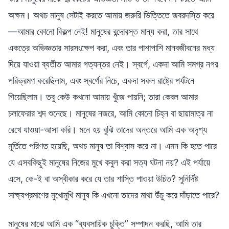
অক্ষম। অথচ মানুষ সেটাই করতে আমায় জরুরি ভিত্তিতে জবরদস্তি করে
—আমার কোনো বিকল্প নেই! মানুষের বন্দোবস্ত মান্য করা, তার সাথে
একত্রে অভিজ্ঞতার সারসংক্ষেপ করা, এবং তার পাশাপাশি মানবজীবনের মধ্য
দিয়ে যাওয়া ব্যতীত আমার গত্যন্তর নেই। স্বর্গে, একদা আমি সমগ্র নগর
পরিভ্রমণ করেছিলাম, এবং স্বর্গের নিচে, একদা সকল রাষ্ট্রে পর্যটনে
গিয়েছিলাম। তবু কেউ কখনো আমায় খুঁজে পায়নি; তারা কেবল আমার
চলাফেরার শব্দ শুনেছে। মানুষের নজরে, আমি কোনো চিহ্ন বা ছায়ামাত্র না
রেখে যাওয়া-আসা করি। মনে হয় বুঝি তাদের অন্তরে আমি এক অদৃশ্য
মূর্তিতে পরিণত হয়েছি, অথচ মানুষ তা বিশ্বাস করে না। এমন কি হতে পারে
যে এসবকিছুই মানুষের নিজের মুখে কবুল করা সত্য ঘটনা নয়? এই পর্যায়ে
এসে, কে-ই বা অস্বীকার করে যে তার শাস্তি পাওয়া উচিত? সুনির্দিষ্ট
সাক্ষ্যপ্রমাণের মুখোমুখি মানুষ কি এখনো তাদের মাথা উঁচু করে দাঁড়াতে পারে?
মানুষের মাঝে আমি এক “ব্যবসায়িক চুক্তি” সম্পাদন করছি, আমি তার