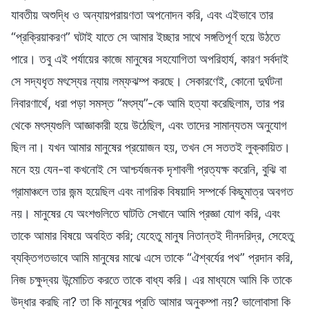
যাবতীয় অশুদ্ধি ও অন্যায়পরায়ণতা অপনোদন করি, এবং এইভাবে তার
“প্রক্রিয়াকরণ” ঘটাই যাতে সে আমার ইচ্ছার সাথে সঙ্গতিপূর্ণ হয়ে উঠতে
পারে। তবু এই পর্যায়ের কাজে মানুষের সহযোগিতা অপরিহার্য, কারণ সর্বদাই
সে সদ্যধৃত মৎস্যের ন্যায় লম্ফঝম্প করছে। সেকারণেই, কোনো দুর্ঘটনা
নিবারণার্থে, ধরা পড়া সমস্ত “মৎস্য”-কে আমি হত্যা করেছিলাম, তার পর
থেকে মৎস্যগুলি আজ্ঞাকারী হয়ে উঠেছিল, এবং তাদের সামান্যতম অনুযোগ
ছিল না। যখন আমার মানুষের প্রয়োজন হয়, তখন সে সততই লুক্কায়িত।
মনে হয় যেন-বা কখনোই সে আশ্চর্যজনক দৃশাবলী প্রত্যক্ষ করেনি, বুঝি বা
গ্রামাঞ্চলে তার জন্ম হয়েছিল এবং নাগরিক বিষয়াদি সম্পর্কে কিছুমাত্র অবগত
নয়। মানুষের যে অংশগুলিতে ঘাটতি সেখানে আমি প্রজ্ঞা যোগ করি, এবং
তাকে আমার বিষয়ে অবহিত করি; যেহেতু মানুষ নিতান্তই দীনদরিদ্র, সেহেতু
ব্যক্তিগতভাবে আমি মানুষের মাঝে এসে তাকে “ঐশ্বর্যের পথ” প্রদান করি,
নিজ চক্ষুদ্বয় উন্মোচিত করতে তাকে বাধ্য করি। এর মাধ্যমে আমি কি তাকে
উদ্ধার করছি না? তা কি মানুষের প্রতি আমার অনুকম্পা নয়? ভালোবাসা কি