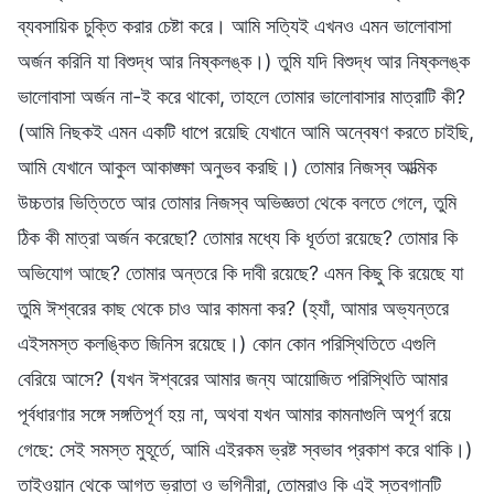
ব্যবসায়িক চুক্তি করার চেষ্টা করে। আমি সত্যিই এখনও এমন ভালোবাসা
অর্জন করিনি যা বিশুদ্ধ আর নিষ্কলঙ্ক।) তুমি যদি বিশুদ্ধ আর নিষ্কলঙ্ক
ভালোবাসা অর্জন না-ই করে থাকো, তাহলে তোমার ভালোবাসার মাত্রাটি কী?
(আমি নিছকই এমন একটি ধাপে রয়েছি যেখানে আমি অন্বেষণ করতে চাইছি,
আমি যেখানে আকুল আকাঙ্ক্ষা অনুভব করছি।) তোমার নিজস্ব আত্মিক
উচ্চতার ভিত্তিতে আর তোমার নিজস্ব অভিজ্ঞতা থেকে বলতে গেলে, তুমি
ঠিক কী মাত্রা অর্জন করেছো? তোমার মধ্যে কি ধূর্ততা রয়েছে? তোমার কি
অভিযোগ আছে? তোমার অন্তরে কি দাবী রয়েছে? এমন কিছু কি রয়েছে যা
তুমি ঈশ্বরের কাছ থেকে চাও আর কামনা কর? (হ্যাঁ, আমার অভ্যন্তরে
এইসমস্ত কলঙ্কিত জিনিস রয়েছে।) কোন কোন পরিস্থিতিতে এগুলি
বেরিয়ে আসে? (যখন ঈশ্বরের আমার জন্য আয়োজিত পরিস্থিতি আমার
পূর্বধারণার সঙ্গে সঙ্গতিপূর্ণ হয় না, অথবা যখন আমার কামনাগুলি অপূর্ণ রয়ে
গেছে: সেই সমস্ত মুহূর্তে, আমি এইরকম ভ্রষ্ট স্বভাব প্রকাশ করে থাকি।)
তাইওয়ান থেকে আগত ভ্রাতা ও ভগিনীরা, তোমরাও কি এই স্তবগানটি