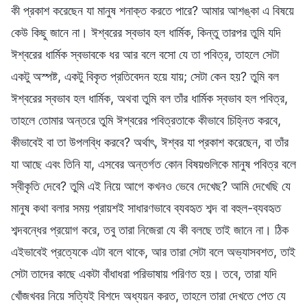
কী প্রকাশ করেছেন যা মানুষ শনাক্ত করতে পারে? আমার আশঙ্কা এ বিষয়ে
কেউ কিছু জানে না। ঈশ্বরের স্বভাব হল ধার্মিক, কিন্তু তারপর তুমি যদি
ঈশ্বরের ধার্মিক স্বভাবকে ধর আর বলে বসো যে তা পবিত্র, তাহলে সেটা
একটু অস্পষ্ট, একটু বিকৃত প্রতিবেদন হয়ে যায়; সেটা কেন হয়? তুমি বল
ঈশ্বরের স্বভাব হল ধার্মিক, অথবা তুমি বল তাঁর ধার্মিক স্বভাব হল পবিত্র,
তাহলে তোমার অন্তরে তুমি ঈশ্বরের পবিত্রতাকে কীভাবে চিহ্নিত করবে,
কীভাবেই বা তা উপলব্ধি করবে? অর্থাৎ, ঈশ্বর যা প্রকাশ করেছেন, বা তাঁর
যা আছে এবং তিনি যা, এসবের অন্তর্গত কোন বিষয়গুলিকে মানুষ পবিত্র বলে
স্বীকৃতি দেবে? তুমি এই নিয়ে আগে কখনও ভেবে দেখেছ? আমি দেখেছি যে
মানুষ কথা বলার সময় প্রায়শই সাধারণভাবে ব্যবহৃত শব্দ বা বহুল-ব্যবহৃত
শব্দবন্ধের প্রয়োগ করে, তবু তারা নিজেরা যে কী বলছে তাই জানে না। ঠিক
এইভাবেই প্রত্যেকে এটা বলে থাকে, আর তারা সেটা বলে অভ্যাসবশত, তাই
সেটা তাদের কাছে একটা বাঁধাধরা পরিভাষায় পরিণত হয়। তবে, তারা যদি
খোঁজখবর নিয়ে সত্যিই বিশদে অধ্যয়ন করত, তাহলে তারা দেখতে পেত যে