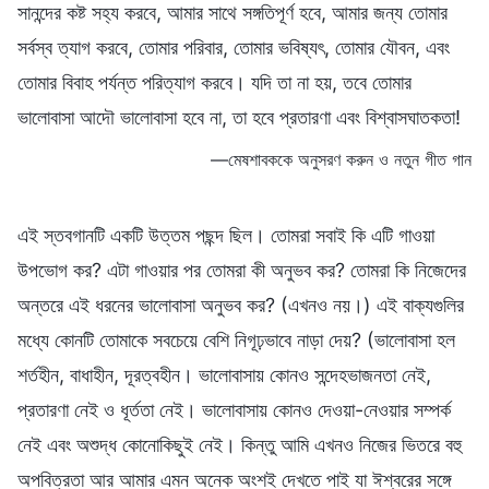
সানন্দের কষ্ট সহ্য করবে, আমার সাথে সঙ্গতিপূর্ণ হবে, আমার জন্য তোমার
সর্বস্ব ত্যাগ করবে, তোমার পরিবার, তোমার ভবিষ্যৎ, তোমার যৌবন, এবং
তোমার বিবাহ পর্যন্ত পরিত্যাগ করবে। যদি তা না হয়, তবে তোমার
ভালোবাসা আদৌ ভালোবাসা হবে না, তা হবে প্রতারণা এবং বিশ্বাসঘাতকতা!
—মেষশাবককে অনুসরণ করুন ও নতুন গীত গান
এই স্তবগানটি একটি উত্তম পছন্দ ছিল। তোমরা সবাই কি এটি গাওয়া
উপভোগ কর? এটা গাওয়ার পর তোমরা কী অনুভব কর? তোমরা কি নিজেদের
অন্তরে এই ধরনের ভালোবাসা অনুভব কর? (এখনও নয়।) এই বাক্যগুলির
মধ্যে কোনটি তোমাকে সবচেয়ে বেশি নিগূঢ়ভাবে নাড়া দেয়? (ভালোবাসা হল
শর্তহীন, বাধাহীন, দূরত্বহীন। ভালোবাসায় কোনও সন্দেহভাজনতা নেই,
প্রতারণা নেই ও ধূর্ততা নেই। ভালোবাসায় কোনও দেওয়া-নেওয়ার সম্পর্ক
নেই এবং অশুদ্ধ কোনোকিছুই নেই। কিন্তু আমি এখনও নিজের ভিতরে বহু
অপবিত্রতা আর আমার এমন অনেক অংশই দেখতে পাই যা ঈশ্বরের সঙ্গে