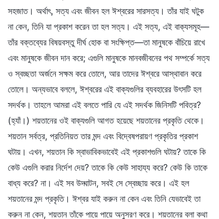
সহজাত। অর্থাৎ, সত্য এবং জীবন হল ঈশ্বরের সারসত্য। তাঁর যাই ঘটুক
না কেন, তিনি যা প্রকাশ করেন তা হল সত্য। এই সত্য, এই বাক্যসমূহ—
তাঁর বক্তব্যের বিষয়বস্তু দীর্ঘ হোক বা সংক্ষিপ্ত—তা মানুষকে বাঁচিয়ে রাখে
এবং মানুষকে জীবন দান করে; এগুলি মানুষকে মানবজীবনের পথ সম্পর্কে সত্য
ও স্বচ্ছতা অর্জনে সক্ষম করে তোলে, আর তাদের ঈশ্বরে আস্থাবান করে
তোলে। অন্যভাবে বললে, ঈশ্বরের এই বাক্যগুলির ব্যবহারের উৎসটি হল
সদর্থক। তাহলে আমরা এই বলতে পারি যে এই সদর্থক জিনিসটি পবিত্র?
(হ্যাঁ।) শয়তানের ওই বাক্যগুলি আগত হয়েছে শয়তানের প্রকৃতি থেকে।
শয়তান সর্বত্র, প্রতিনিয়ত তার মন্দ এবং বিদ্বেষপরায়ণ প্রকৃতির প্রকাশ
ঘটায়। এখন, শয়তান কি স্বাভাবিকভাবেই এই প্রকাশগুলি ঘটায়? তাকে কি
কেউ এগুলি করার নির্দেশ দেয়? তাকে কি কেউ সাহায্য করে? কেউ কি তাকে
বাধ্য করে? না। এই সব উদ্ঘাটন, সবই সে স্বেচ্ছায় করে। এই হল
শয়তানের মন্দ প্রকৃতি। ঈশ্বর যাই করুন না কেন এবং তিনি যেভাবেই তা
করুন না কেন, শয়তান তাঁকে পায়ে পায়ে অনুসরণ করে। শয়তানের বলা কথা