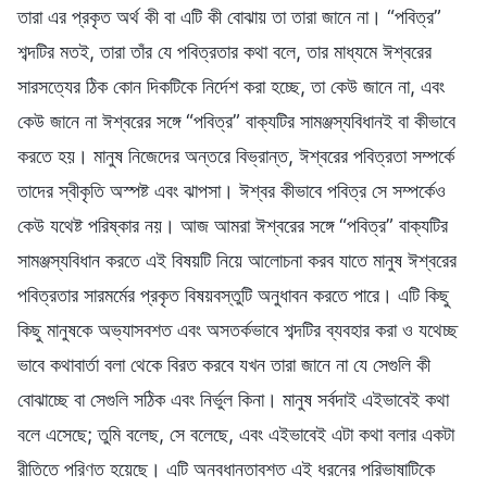
তারা এর প্রকৃত অর্থ কী বা এটি কী বোঝায় তা তারা জানে না। “পবিত্র”
শব্দটির মতই, তারা তাঁর যে পবিত্রতার কথা বলে, তার মাধ্যমে ঈশ্বরের
সারসত্যের ঠিক কোন দিকটিকে নির্দেশ করা হচ্ছে, তা কেউ জানে না, এবং
কেউ জানে না ঈশ্বরের সঙ্গে “পবিত্র” বাক্যটির সামঞ্জস্যবিধানই বা কীভাবে
করতে হয়। মানুষ নিজেদের অন্তরে বিভ্রান্ত, ঈশ্বরের পবিত্রতা সম্পর্কে
তাদের স্বীকৃতি অস্পষ্ট এবং ঝাপসা। ঈশ্বর কীভাবে পবিত্র সে সম্পর্কেও
কেউ যথেষ্ট পরিষ্কার নয়। আজ আমরা ঈশ্বরের সঙ্গে “পবিত্র” বাক্যটির
সামঞ্জস্যবিধান করতে এই বিষয়টি নিয়ে আলোচনা করব যাতে মানুষ ঈশ্বরের
পবিত্রতার সারমর্মের প্রকৃত বিষয়বস্তুটি অনুধাবন করতে পারে। এটি কিছু
কিছু মানুষকে অভ্যাসবশত এবং অসতর্কভাবে শব্দটির ব্যবহার করা ও যথেচ্ছ
ভাবে কথাবার্তা বলা থেকে বিরত করবে যখন তারা জানে না যে সেগুলি কী
বোঝাচ্ছে বা সেগুলি সঠিক এবং নির্ভুল কিনা। মানুষ সর্বদাই এইভাবেই কথা
বলে এসেছে; তুমি বলেছ, সে বলেছে, এবং এইভাবেই এটা কথা বলার একটা
রীতিতে পরিণত হয়েছে। এটি অনবধানতাবশত এই ধরনের পরিভাষাটিকে