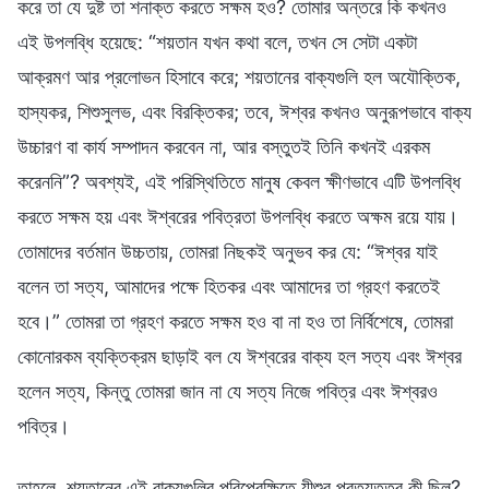
করে তা যে দুষ্ট তা শনাক্ত করতে সক্ষম হও? তোমার অন্তরে কি কখনও
এই উপলব্ধি হয়েছে: “শয়তান যখন কথা বলে, তখন সে সেটা একটা
আক্রমণ আর প্রলোভন হিসাবে করে; শয়তানের বাক্যগুলি হল অযৌক্তিক,
হাস্যকর, শিশুসুলভ, এবং বিরক্তিকর; তবে, ঈশ্বর কখনও অনুরূপভাবে বাক্য
উচ্চারণ বা কার্য সম্পাদন করবেন না, আর বস্তুতই তিনি কখনই এরকম
করেননি”? অবশ্যই, এই পরিস্থিতিতে মানুষ কেবল ক্ষীণভাবে এটি উপলব্ধি
করতে সক্ষম হয় এবং ঈশ্বরের পবিত্রতা উপলব্ধি করতে অক্ষম রয়ে যায়।
তোমাদের বর্তমান উচ্চতায়, তোমরা নিছকই অনুভব কর যে: “ঈশ্বর যাই
বলেন তা সত্য, আমাদের পক্ষে হিতকর এবং আমাদের তা গ্রহণ করতেই
হবে।” তোমরা তা গ্রহণ করতে সক্ষম হও বা না হও তা নির্বিশেষে, তোমরা
কোনোরকম ব্যক্তিক্রম ছাড়াই বল যে ঈশ্বরের বাক্য হল সত্য এবং ঈশ্বর
হলেন সত্য, কিন্তু তোমরা জান না যে সত্য নিজে পবিত্র এবং ঈশ্বরও
পবিত্র।
তাহলে, শয়তানের এই বাক্যগুলির পরিপ্রেক্ষিতে যীশুর প্রত্যুত্তর কী ছিল?