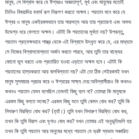
মানুষ, সে বিশ্বাস করে যে ঈশ্বরও অজ্ঞতাপূর্ণ, মূর্খ এবং মানুষের মতোই
তিনিও বিষয়াদির যথার্থ রূপ নিরূপণ করতে অক্ষম। শয়তান মনে করে যে
ঈশ্বর ও মানুষ একইরকমভাবে তার সারসত্য আর তার প্রতারণা এবং অশুভ
উদ্দেশ্য ধরে ফেলতে অক্ষম। এটাই কি শয়তানের মূর্খতা নয়? উপরন্তু,
শয়তান প্রত্যক্ষভাবে শাস্ত্র থেকে এই বিশ্বাসে উদ্ধৃত করে যে, এর মাধ্যমে
সে নিজের বিশ্বাসযোগ্যতা অর্জন করতে পারবে, আর তুমি তার বাক্যের
কোনো ভুল ধরতে এবং প্রতারিত হওয়া এড়াতে অক্ষম হবে। এটাই কি
শয়তানের হাস্যকরতা আর বালখিল্যতা নয়? এটা তো ঠিক সেইরকমই যখন
মানুষ সুসমাচার প্রচার করে ও ঈশ্বরের সাক্ষ্য দেয়:অবিশ্বাসীরাও কি কখনও
কখনও শয়তান যেমন বলেছিল তেমনই কিছু বলে না? তোমরা কি মানুষকে
এরকম কিছু বলতে শুনেছ? এরকম কিছু শুনে তুমি কেমন বোধ কর? তুমি কি
নিদারুণ বিরক্তি বোধ কর? (হ্যাঁ।) তুমি যখন নিদারুণ বিরক্তি বোধ কর,
তখন কি তুমি বিরাগ এবং ঘৃণাও বোধ কর? যখন তোমার এই অনুভূতিগুলি হয়
তখন কি তুমি শয়তান আর মানুষের মধ্যে শয়তান যে ভ্রষ্ট স্বভাব সঞ্চারিত