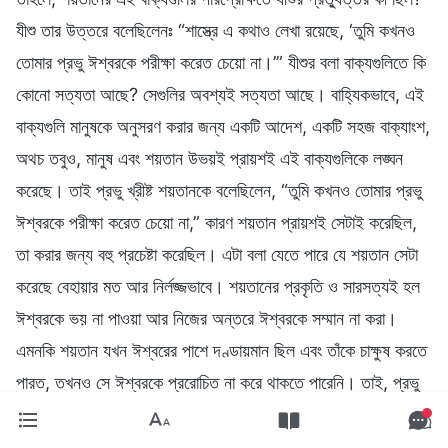
যীশু তার উত্তরে বলেছিলেনঃ “শাস্ত্রে এ কথাও লেখা রয়েছে, ‘তুমি কখনও
তোমার প্রভু ঈশ্বরকে পরীক্ষা করেত চেয়ো না।’” যীশুর বলা বাক্যগুলিতে কি
কোনো সত্যতা আছে? সেগুলির অবশ্যই সত্যতা আছে। বাহ্যিকভাবে, এই
বাক্যগুলি মানুষকে অনুসরণ করার জন্য একটি আদেশ, একটি সহজ বাক্যাংশ,
অথচ তবুও, মানুষ এবং শয়তান উভয়ই প্রায়শই এই বাক্যগুলিকে লঙ্ঘন
করেছে। তাই প্রভু খ্রীষ্ট শয়তানকে বলেছিলেন, “তুমি কখনও তোমার প্রভু
ঈশ্বরকে পরীক্ষা করেত চেয়ো না,” কারণ শয়তান প্রায়শই সেটাই করেছিল,
তা করার জন্য বহু প্রচেষ্টা করেছিল। এটা বলা যেতে পারে যে শয়তান সেটা
করেছে বেহায়ার মত আর নির্লজ্জভাবে। শয়তানের প্রকৃতি ও সারসত্যই হল
ঈশ্বরকে ভয় না পাওয়া আর নিজের অন্তরে ঈশ্বরকে সম্মান না করা।
এমনকি শয়তান যখন ঈশ্বরের পাশে দণ্ডায়মান ছিল এবং তাঁকে চাক্ষুষ করতে
পারত, তখনও সে ঈশ্বরকে প্ররোচিত না করে থাকতে পারেনি। তাই, প্রভু
যীশু শয়তানকে বলেন, “তুমি কখনও তোমার প্রভু ঈশ্বরকে পরীক্ষা করেত
চেয়ো না।” এই বাক্যগুলি ঈশ্বর শয়তানকে প্রায়শই বলেছেন। তাহলে, এই