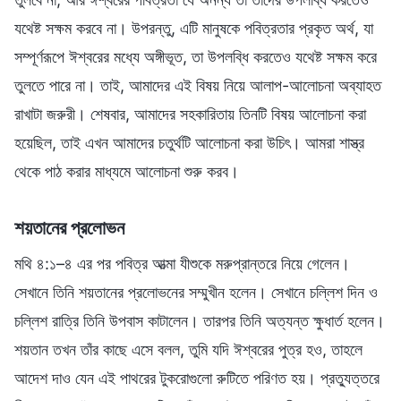
যথেষ্ট সক্ষম করবে না। উপরন্তু, এটি মানুষকে পবিত্রতার প্রকৃত অর্থ, যা
সম্পূর্ণরূপে ঈশ্বরের মধ্যে অঙ্গীভূত, তা উপলব্ধি করতেও যথেষ্ট সক্ষম করে
তুলতে পারে না। তাই, আমাদের এই বিষয় নিয়ে আলাপ-আলোচনা অব্যাহত
রাখাটা জরুরী। শেষবার, আমাদের সহকারিতায় তিনটি বিষয় আলোচনা করা
হয়েছিল, তাই এখন আমাদের চতুর্থটি আলোচনা করা উচিৎ। আমরা শাস্ত্র
থেকে পাঠ করার মাধ্যমে আলোচনা শুরু করব।
শয়তানের প্রলোভন
মথি ৪:১–৪ এর পর পবিত্র আত্মা যীশুকে মরুপ্রান্তরে নিয়ে গেলেন।
সেখানে তিনি শয়তানের প্রলোভনের সম্মুখীন হলেন। সেখানে চল্লিশ দিন ও
চল্লিশ রাত্রি তিনি উপবাস কাটালেন। তারপর তিনি অত্যন্ত ক্ষুধার্ত হলেন।
শয়তান তখন তাঁর কাছে এসে বলল, তুমি যদি ঈশ্বরের পুত্র হও, তাহলে
আদেশ দাও যেন এই পাথরের টুকরোগুলো রুটিতে পরিণত হয়। প্রত্যুত্তরে