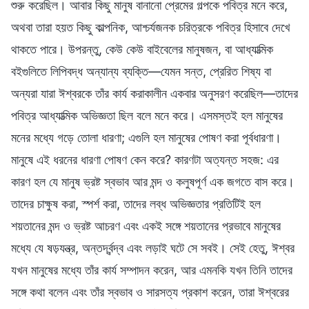
শুরু করেছিল। আবার কিছু মানুষ বানানো প্রেমের গল্পকে পবিত্র মনে করে,
অথবা তারা হয়ত কিছু কাল্পনিক, আশ্চর্যজনক চরিত্রকে পবিত্র হিসাবে দেখে
থাকতে পারে। উপরন্তু, কেউ কেউ বাইবেলের মানুষজন, বা আধ্যাত্মিক
বইগুলিতে লিপিবদ্ধ অন্যান্য ব্যক্তি—যেমন সন্ত, প্রেরিত শিষ্য বা
অন্যরা যারা ঈশ্বরকে তাঁর কার্য করাকালীন একবার অনুসরণ করেছিল—তাদের
পবিত্র আধ্যাত্মিক অভিজ্ঞতা ছিল বলে মনে করে। এসমস্তই হল মানুষের
মনের মধ্যে গড়ে তোলা ধারণা; এগুলি হল মানুষের পোষণ করা পূর্বধারণা।
মানুষে এই ধরনের ধারণা পোষণ কেন করে? কারণটা অত্যন্ত সহজ: এর
কারণ হল যে মানুষ ভ্রষ্ট স্বভাব আর মন্দ ও কলুষপূর্ণ এক জগতে বাস করে।
তাদের চাক্ষুষ করা, স্পর্শ করা, তাদের লব্ধ অভিজ্ঞতার প্রতিটিই হল
শয়তানের মন্দ ও ভ্রষ্ট আচরণ এবং একই সঙ্গে শয়তানের প্রভাবে মানুষের
মধ্যে যে ষড়যন্ত্র, অন্তর্দ্বন্দ্ব এবং লড়াই ঘটে সে সবই। সেই হেতু, ঈশ্বর
যখন মানুষের মধ্যে তাঁর কার্য সম্পাদন করেন, আর এমনকি যখন তিনি তাদের
সঙ্গে কথা বলেন এবং তাঁর স্বভাব ও সারসত্য প্রকাশ করেন, তারা ঈশ্বরের