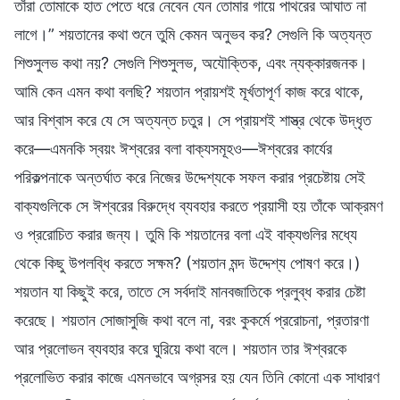
তাঁরা তোমাকে হাত পেতে ধরে নেবেন যেন তোমার গায়ে পাথরের আঘাত না
লাগে।” শয়তানের কথা শুনে তুমি কেমন অনুভব কর? সেগুলি কি অত্যন্ত
শিশুসুলভ কথা নয়? সেগুলি শিশুসুলভ, অযৌক্তিক, এবং ন্যক্কারজনক।
আমি কেন এমন কথা বলছি? শয়তান প্রায়শই মূর্খতাপূর্ণ কাজ করে থাকে,
আর বিশ্বাস করে যে সে অত্যন্ত চতুর। সে প্রায়শই শাস্ত্র থেকে উদ্ধৃত
করে—এমনকি স্বয়ং ঈশ্বরের বলা বাক্যসমূহও—ঈশ্বরের কার্যের
পরিকল্পনাকে অন্তর্ঘাত করে নিজের উদ্দেশ্যকে সফল করার প্রচেষ্টায় সেই
বাক্যগুলিকে সে ঈশ্বরের বিরুদ্ধে ব্যবহার করতে প্রয়াসী হয় তাঁকে আক্রমণ
ও প্ররোচিত করার জন্য। তুমি কি শয়তানের বলা এই বাক্যগুলির মধ্যে
থেকে কিছু উপলব্ধি করতে সক্ষম? (শয়তান মন্দ উদ্দেশ্য পোষণ করে।)
শয়তান যা কিছুই করে, তাতে সে সর্বদাই মানবজাতিকে প্রলুব্ধ করার চেষ্টা
করেছে। শয়তান সোজাসুজি কথা বলে না, বরং কুকর্মে প্ররোচনা, প্রতারণা
আর প্রলোভন ব্যবহার করে ঘুরিয়ে কথা বলে। শয়তান তার ঈশ্বরকে
প্রলোভিত করার কাজে এমনভাবে অগ্রসর হয় যেন তিনি কোনো এক সাধারণ