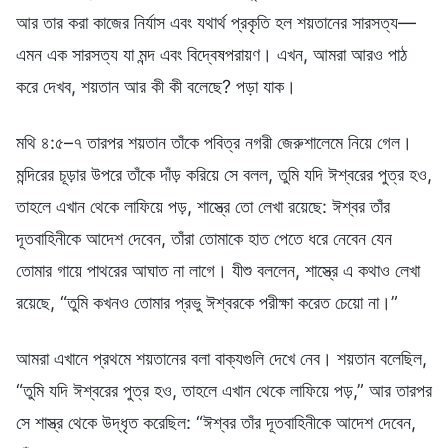
আর তার করা কাজের নির্যাস এবং যথার্থ প্রকৃতি হল শয়তানের সারসত্য—
এমন এক সারসত্য যা মন্দ এবং বিদ্বেষপরায়ণ। এখন, আমরা আরও পাঠ
করে দেখব, শয়তান আর কী কী বলেছে? পড়া যাক।
মথি ৪:৫–৭ তারপর শয়তান তাঁকে পবিত্র নগরী জেরুশালেমে নিয়ে গেল।
মন্দিরের চূড়ার উপরে তাঁকে দাঁড় করিয়ে সে বলল, তুমি যদি ঈশ্বরের পুত্র হও,
তাহলে এখান থেকে লাফিয়ে পড়, শাস্ত্রে তো লেখা রয়েছে: ঈশ্বর তাঁর
দূতবাহিনীকে আদেশ দেবেন, তাঁরা তোমাকে হাত পেতে ধরে নেবেন যেন
তোমার গায়ে পাথরের আঘাত না লাগে। যীশু বললেন, শাস্ত্রে এ কথাও লেখা
রয়েছে, “তুমি কখনও তোমার প্রভু ঈশ্বরকে পরীক্ষা করেত চেয়ো না।”
আমরা এখানে প্রথমে শয়তানের বলা বাক্যগুলি দেখে নেব। শয়তান বলেছিল,
“তুমি যদি ঈশ্বরের পুত্র হও, তাহলে এখান থেকে লাফিয়ে পড়,” আর তারপর
সে শাস্ত্র থেকে উদ্ধৃত করেছিল: “ঈশ্বর তাঁর দূতবাহিনীকে আদেশ দেবেন,