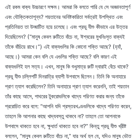
এই রকম বাক্য উচ্চারণে সক্ষম। আমরা কি বলতে পারি যে সে অজ্ঞানতাপূর্ণ
এবং যৌক্তিকতাশূন্য? শয়তানের অনিষ্টকারিতা সর্বত্রই উপস্থিত এবং
প্রতিনিয়ত তা উদ্ঘাটিত হয়ে চলেছে। এবং প্রভু যীশু কীভাবে এর উত্তর
দিয়েছিলেন? (“মানুষ কেবল রুটিতে বাঁচে না, ঈশ্বরের মুখনিঃসৃত বাক্যই
তাঁকে বাঁচিয়ে রাখে।”) এই বাক্যগুলির কি কোনো শক্তি আছে? (হ্যাঁ,
আছে।) আমরা কেন বলি যে এগুলির শক্তি আছে? বলি কারণ এই
বাক্যগুলিই হল সত্য। এখন, মানুষ কি শুধুমাত্র রুটি দ্বারাই বেঁচে থাকে?
প্রভু যীশু চল্লিশটি দিনরাত্রি ব্যাপী উপবাসে ছিলেন। তিনি কি অনাহারে
প্রাণ ত্যাগ করেছিলেন? তিনি অনাহারে প্রাণ ত্যাগ করেননি, তাই শয়তান
তাঁর কাছে আসে, পাথরের টুকরোগুলিকে খাদ্যে পরিণত করার জন্য তাঁকে
প্ররোচিত করে বলে: “আপনি যদি প্রস্তরখণ্ডগুলিকে খাদ্যে পরিণত করেন,
তাহলে কি আপনার কাছে খাদ্যবস্তু থাকবে না? তাহলে তো আপনাকে
উপবাসে থাকতে হবে না, ক্ষুধার্ত থাকতে হবে না?” কিন্তু প্রভু যীশু খ্রীষ্ট
বললেন, “মানুষ কেবল রুটিতে বাঁচে না,” যার অর্থ হল যে, যদিও মানুষ ভৌত