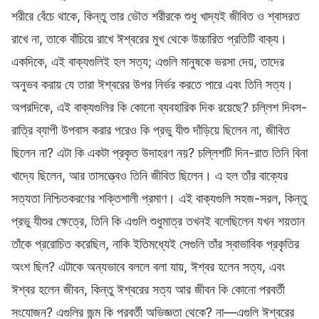
শরীরে বেঁচে থাকে, কিন্তু তার ভৌত শরীরকে শুধু খাদ্যই জীবিত ও শ্বাসরত
রাখে না, তাকে বাঁচিয়ে রাখে ঈশ্বরের মুখ থেকে উচ্চারিত প্রতিটি বাক্য।
একদিকে, এই বাক্যগুলিই হল সত্য; এগুলি মানুষকে ভরসা দেয়, তাদের
অনুভব করায় যে তারা ঈশ্বরের উপর নির্ভর করতে পারে এবং তিনি সত্য।
অপরদিকে, এই বাক্যগুলির কি কোনো ব্যবহারিক দিক রয়েছে? চল্লিশ দিবস-
রাত্রি ব্যাপী উপবাস করার পরেও কি প্রভু যীশু দাঁড়িয়ে ছিলেন না, জীবিত
ছিলেন না? এটা কি একটা প্রকৃত উদাহরণ নয়? চল্লিশটি দিন-রাত তিনি বিনা
খাদ্যে ছিলেন, আর তাসত্ত্বেও তিনি জীবিত ছিলেন। এ হল তাঁর বাক্যের
সত্যতা নিশ্চিতকরণের শক্তিশালী প্রমাণ। এই বাক্যগুলি সহজ-সরল, কিন্তু
প্রভু যীশুর ক্ষেত্রে, তিনি কি এগুলি শুধুমাত্র তখনই বলেছিলেন যখন শয়তান
তাঁকে প্ররোচিত করেছিল, নাকি ইতিমধ্যেই সেগুলি তাঁর স্বাভাবিক প্রকৃতির
অংশ ছিল? এটাকে অন্যভাবে বললে বলা যায়, ঈশ্বর হলেন সত্য, এবং
ঈশ্বর হলেন জীবন, কিন্তু ঈশ্বরের সত্য আর জীবন কি কোনো পরবর্তী
সংযোজন? এগুলির জন্ম কি পরবর্তী অভিজ্ঞতা থেকে? না—এগুলি ঈশ্বরের