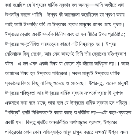
করা হয়েছিল যে ঈশ্বরের ধার্মিক স্বভাব হল অনন্য—আমি অতীতে এটা
উপলব্ধি করতে পারিনি। ঈশ্বর কী আলোচনা করেছিলেন তা শ্রবণ করার
পরই আমি উপলব্ধি করি যে ঈশ্বরের ক্রোধ মানুষের রাগের চেয়ে পৃথক।
ঈশ্বরের ক্রোধ একটি সদর্থক জিনিস এবং তা হল নীতির উপর প্রতিষ্ঠিত;
ঈশ্বরের অন্তর্নিহিত সারসত্যের কারণে এটি নিষ্ক্রান্ত হয়। ঈশ্বর
নেতিবাচক কিছু দেখেন, আর সেই কারণেই তিনি তাঁর ক্রোধের বহিঃপ্রকাশ
ঘটান। এ হল এমন একটা বিষয় যা কোনো সৃষ্ট জীবের অধিকৃত নয়।) আজ
আমাদের বিষয় হল ঈশ্বরের পবিত্রতা। সকল মানুষই ঈশ্বরের ধার্মিক
স্বভাবের বিষয়ে কিছু না কিছু শুনেছে ও জেনেছে। উপরন্তু, অনেক মানুষই
ঈশ্বরের পবিত্রতা আর ঈশ্বরের ধার্মিক স্বভাব সম্পর্কে প্রায়শই যুগপৎ
একসাথে কথা বলে থাকে; তারা বলে যে ঈশ্বরের ধার্মিক স্বভাব হল পবিত্র।
“পবিত্র” শব্দটি নিশ্চিতরূপেই কারো কাছে অপরিচিত নয়—এটা বহুল-ব্যবহৃত
একটি শব্দ। কিন্তু শব্দটির অন্তর্নিহিত অর্থসমূহের প্রসঙ্গে, ঈশ্বরের
পবিত্রতার কোন কোন অভিব্যক্তি মানুষ চাক্ষুষ করতে সক্ষম? ঈশ্বর এমন