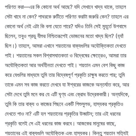
পরিণত করা—এর কি কোনো অর্থ আছে? যদি সেখানে খাদ্য থাকে, তাহলে
সেটা খাবে না কেন? পাথরকে রুটিতে পরিণত করাটা জরুরি কেন? তাহলে এর
কোনো অর্থ নেই এটা কি বলা যেতে পারে? যদিও তিনি সেই মুহূর্তে উপবাসে
ছিলেন, তবুও প্রভু যীশুর নিশ্চিতরূপেই ভোজনের মতো খাদ্য ছিল? (হ্যাঁ
ছিল।) তাহলে, আমরা এখানে শয়তানের বাক্যগুলির অযৌক্তিকতা দেখতে
পাই। শয়তানের সকল বিশ্বাসঘাতকতা ও বিদ্বেষের ক্ষেত্রেও, আমরা তার
অযৌক্তিকতা আর অর্থহীনতা দেখতে পাই। শয়তান এমন বেশ কিছু কাজ
করে যেগুলির মাধ্যমে তুমি তার বিদ্বেষপূর্ণ প্রকৃতি চাক্ষুষ করতে পার; তুমি
তাকে এমন সব কাজ করতে দেখবে যা ঈশ্বরের কাজকে অন্তর্ঘাত করে, আর
সেটা দেখে তুমি মনে কর যে এটি ঘৃণ্য এবং ক্রোধ উদ্রেককারী। অন্যদিকে,
তুমি কি তার বাক্য ও কাজের পিছনে একটি শিশুসুলভ, হাস্যকর প্রকৃতিও
দেখতে পাও না? এটি হল শয়তানের প্রকৃতির উদ্ঘাটন; তার এই ধরনের
প্রকৃতি বলেই সে এই ধরনের কাজ করবে। আজকের মানুষের কাছে,
শয়তানের এই বাক্যগুলি অযৌক্তিক এবং হাস্যকর। কিন্তু শয়তান সত্যিই