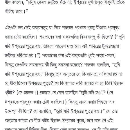
যীশু বললেন, “মানুষ কেবল রুটিতে বাঁচে না, ঈশ্বরের মুখনিঃসৃত বাক্যই তাঁকে
বাঁচিয়ে রাখে।”
এইগুলি হল সেই বাক্যসমূহ যা দিয়ে শয়তান প্রথমে প্রভু যীশুকে প্রলুব্ধ
করার চেষ্টা করেছিল। শয়তানের বলা বাক্যগুলির বিষয়বস্তু কী ছিলো? (“তুমি
যদি ঈশ্বরের পুত্র হও, তাহলে আদেশ দাও যেন এই পাথরের টুকরোগুলো
রুটিতে পরিণত হয়।”) শয়তানের বলা এই বাক্যগুলি খুবই সহজ-সরল,
কিন্তু সেগুলির সারসত্যে কী কিছু সমস্যা রয়েছে? শয়তান বলেছিল, “তুমি
যদি ঈশ্বরের পুত্র হও,” কিন্তু তার অন্তরে সে কি জানত, নাকি জানত না
যে যীশু ছিলেন ঈশ্বরের পুত্র? সে কি জানত নাকি জানত না যে তিনি ছিলেন
খ্রীষ্ট? (সে জানত।) তাহলে সে কেন বলেছিল “তুমি যদি হও”? (সে
ঈশ্বরকে প্রলুব্ধ করার চেষ্টা করছিল।) কিন্তু এমন করার পিছনে তার
উদ্দেশ্য কী ছিল? সে বলেছিল, “তুমি যদি ঈশ্বরের পুত্র হও।” সে তার
অন্তরে জানত যে যীশু খ্রীষ্ট ছিলেন ঈশ্বরের পুত্র, মনে মনে সে এই
ব্যাপারে সম্পূর্ণ নিশ্চিত ছিল, কিন্তু সেটা জানা সত্ত্বেও, সে কি তাঁর কাছে