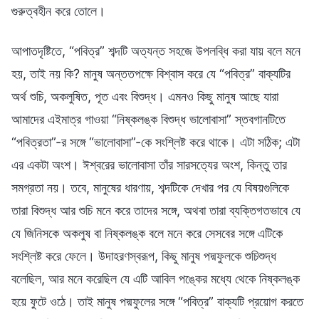
গুরুত্বহীন করে তোলে।
আপাতদৃষ্টিতে, “পবিত্র” শব্দটি অত্যন্ত সহজে উপলব্ধি করা যায় বলে মনে
হয়, তাই নয় কি? মানুষ অন্ততপক্ষে বিশ্বাস করে যে “পবিত্র” বাক্যটির
অর্থ শুচি, অকলুষিত, পূত এবং বিশুদ্ধ। এমনও কিছু মানুষ আছে যারা
আমাদের এইমাত্র গাওয়া “নিষ্কলঙ্ক বিশুদ্ধ ভালোবাসা” স্তবগানটিতে
“পবিত্রতা”-র সঙ্গে “ভালোবাসা”-কে সংশ্লিষ্ট করে থাকে। এটা সঠিক; এটা
এর একটা অংশ। ঈশ্বরের ভালোবাসা তাঁর সারসত্যের অংশ, কিন্তু তার
সমগ্রতা নয়। তবে, মানুষের ধারণায়, শব্দটিকে দেখার পর যে বিষয়গুলিকে
তারা বিশুদ্ধ আর শুচি মনে করে তাদের সঙ্গে, অথবা তারা ব্যক্তিগতভাবে যে
যে জিনিসকে অকলুষ বা নিষ্কলঙ্ক বলে মনে করে সেসবের সঙ্গে এটিকে
সংশ্লিষ্ট করে ফেলে। উদাহরণস্বরূপ, কিছু মানুষ পদ্মফুলকে শুচিশুদ্ধ
বলেছিল, আর মনে করেছিল যে এটি আবিল পঙ্কের মধ্যে থেকে নিষ্কলঙ্ক
হয়ে ফুটে ওঠে। তাই মানুষ পদ্মফুলের সঙ্গে “পবিত্র” বাক্যটি প্রয়োগ করতে