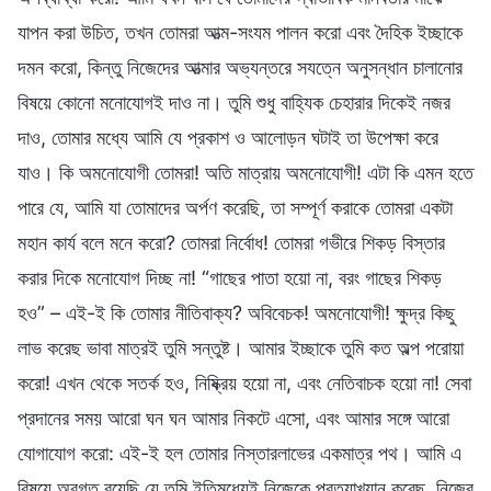
যাপন করা উচিত, তখন তোমরা আত্ম-সংযম পালন করো এবং দৈহিক ইচ্ছাকে
দমন করো, কিন্তু নিজেদের আত্মার অভ্যন্তরে সযত্নে অনুসন্ধান চালানোর
বিষয়ে কোনো মনোযোগই দাও না। তুমি শুধু বাহ্যিক চেহারার দিকেই নজর
দাও, তোমার মধ্যে আমি যে প্রকাশ ও আলোড়ন ঘটাই তা উপেক্ষা করে
যাও। কি অমনোযোগী তোমরা! অতি মাত্রায় অমনোযোগী! এটা কি এমন হতে
পারে যে, আমি যা তোমাদের অর্পণ করেছি, তা সম্পূর্ণ করাকে তোমরা একটা
মহান কার্য বলে মনে করো? তোমরা নির্বোধ! তোমরা গভীরে শিকড় বিস্তার
করার দিকে মনোযোগ দিচ্ছ না! “গাছের পাতা হয়ো না, বরং গাছের শিকড়
হও” – এই-ই কি তোমার নীতিবাক্য? অবিবেচক! অমনোযোগী! ক্ষুদ্র কিছু
লাভ করেছ ভাবা মাত্রই তুমি সন্তুষ্ট। আমার ইচ্ছাকে তুমি কত অল্প পরোয়া
করো! এখন থেকে সতর্ক হও, নিষ্ক্রিয় হয়ো না, এবং নেতিবাচক হয়ো না! সেবা
প্রদানের সময় আরো ঘন ঘন আমার নিকটে এসো, এবং আমার সঙ্গে আরো
যোগাযোগ করো: এই-ই হল তোমার নিস্তারলাভের একমাত্র পথ। আমি এ
বিষয়ে অবগত রয়েছি যে তুমি ইতিমধ্যেই নিজেকে প্রত্যাখ্যান করেছ, নিজের