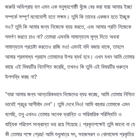
জরুরি অভিপ্রায় হল এমন এক মনুষ্যগোষ্ঠী খুঁজে বের করা যারা আমার ইচ্ছা
সম্পর্কে সম্পূর্ণ মনোযোগী হতে সক্ষম। তুমি কি তাদের একজন হতে ইচ্ছুক
নও? তুমি কি আমার জন্য নিজেকে ব্যয় করতে, এবং আমার প্রতি নিজেকে
সমর্পণ করতে চাও না? তোমরা এমনকি সামান্যতম মূল্য দিতে অথবা
সামান্যতম প্রচেষ্টা করতেও রাজি নও! এমনই যদি বজায় থাকে, তাহলে
আমার শ্রমসাধ্য প্রয়াস তোমাদের উপর ব্যর্থ হবে। এখন যখন আমি তোমার
কাছে এই বিষয়টির নির্দেশিত করেছি, তখনও কি তুমি এই বিষয়টির গুরুত্ব
উপলব্ধি করছ না?
“যারা আমার জন্য আন্তরিকভাবে নিজেদের ব্যয় করেছ, আমি তোমায় নিশ্চিত
ভাবেই প্রচুর আশীর্বাদ দেব”। তুমি দেখে নিও! আমি বহুবার তোমাকে এমন
বলেছি, তবু এখনও তোমার অনেক ভ্রান্তি ও পারিবারিক পরিস্থিতি ও
বাহ্যিক পরিবেশ সংক্রান্ত ভয় রয়ে গিয়েছে। প্রকৃতপক্ষেই তুমি জানো না যে
কী তোমার পক্ষে শ্রেয়! আমি শুধুমাত্র সৎ, সহজসরল ও খোলামেলা প্রকৃতির