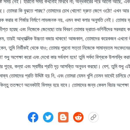
থেষ্ট সময় নেই। হারানো সময় কখনোই ফিরবে না; অন্ধকারের পরে আলো আছে, এবং
ে। তোমরা কি বুঝতে পারছ? তোমাদের চোখ খোলো! দ্রুত জেগে ওঠো! এখন আর ত
ক করার বা গির্জার নির্মাণে লাভজনক নয়, এমন কথা বলার অনুমতি নেই। তোমার ব্য
প্রদীপ্ত হয়েছ এবং নিজেকে জেনেছো তার বিবরণ তোমার ভ্রাতা-ভগিনীদের সরবরাহ
ক্ষম, তারই আধ্যাত্মিক উচ্চতা বজায় থাকবে! আজকাল, তোমাদের কয়েকজন এখনো
 কেন, তুমি নির্ভীকই থেকে যাও; তোমার পুরনো সত্তা নিজেকে সামান্যতম সংবেদন
শুধু অপেক্ষা করো এবং দেখো কার সর্বনাশ হবে! তুমি সর্বদা বিশ্বকে উপলব্ধি কর
ার পুত্র, কন্যা এবং স্বামীর প্রতি দৃঢ় আসক্তি অনুভব করছো। বেশ, তুমি শুধু
ক্য তোমাদের প্রতি উদ্দিষ্ট হয় নি, এবং তোমরা যেমন খুশি তেমন ভাবেই চালিয়ে 
কিন্তু ততক্ষণে অনেকটাই বিলম্ব হয়ে যাবে। তোমাদের জন্য কেবল বিচার অপেক্