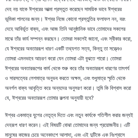
দেহ নয় যাকে ঈশ্বরের আত্মা প্রস্তুত করেছেন সাময়িক ভাবে ঈশ্বরের
ভূমিকা পালনের জন্য। ঈশ্বর নিজে কোনো প্রস্তুতির ফলাফল নন, বরং
দেহে আবির্ভূত বাক্য, এবং আজ তিনি আনুষ্ঠানিক ভাবে তোমাদের সকলের
মাঝে তাঁর কার্য সম্পন্ন করছেন। তোমরা সকলেই জানো, এবং স্বীকার করো,
যে ঈশ্বরের অবতাররূপ ধারণ একটি তথ্যগত সত্য, কিন্তু তা সত্ত্বেও
তোমরা এমনভাবে আচরণ করো যেন তোমরা এটা বুঝতে পারো। তোমরা
ঈশ্বরের অবতাররূপের কার্য থেকে শুরু করে তাঁর অবতাররূপ ধারণের তাৎপর্য
ও সারসত্যের লেশমাত্র অনুভব করতে অক্ষম, এবং শুধুমাত্র স্মৃতি থেকে
অনর্গল বাক্য আবৃত্তি করে অন্যদের অনুসরণ করো। তুমি কি বিশ্বাস করো
যে, ঈশ্বরের অবতাররূপ তোমার কল্পনা অনুযায়ী হবে?
ঈশ্বর একমাত্র যুগের নেতৃত্ব দিতে এবং নতুন কার্যকে গতিশীল করার জন্যই
দেহরূপ ধারণ করেন। এই বিষয়টি বোঝা তোমাদের জন্য প্রয়োজনীয়। এটি
মানুষের কাজের চেয়ে অনেকাংশে আলাদা, এবং এই দুটিকে এক নিঃশ্বাসে