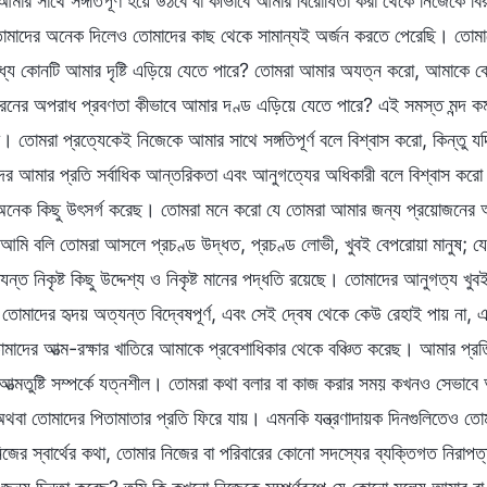
 আমার সাথে সঙ্গতিপূর্ণ হয়ে উঠবে বা কীভাবে আমার বিরোধিতা করা থেকে নিজেকে ব
মাদের অনেক দিলেও তোমাদের কাছ থেকে সামান্যই অর্জন করতে পেরেছি। তোমাদে
যে কোনটি আমার দৃষ্টি এড়িয়ে যেতে পারে? তোমরা আমার অযত্ন করো, আমাকে ব
র অপরাধ প্রবণতা কীভাবে আমার দণ্ড এড়িয়ে যেতে পারে? এই সমস্ত মন্দ কর্ম আ
। তোমরা প্রত্যেকেই নিজেকে আমার সাথে সঙ্গতিপূর্ণ বলে বিশ্বাস করো, কিন্তু 
ের আমার প্রতি সর্বাধিক আন্তরিকতা এবং আনুগত্যের অধিকারী বলে বিশ্বাস ক
নেক কিছু উৎসর্গ করেছ। তোমরা মনে করো যে তোমরা আমার জন্য প্রয়োজনের অত
আমি বলি তোমরা আসলে প্রচণ্ড উদ্ধত, প্রচণ্ড লোভী, খুবই বেপরোয়া মানুষ; যে 
ন্ত নিকৃষ্ট কিছু উদ্দেশ্য ও নিকৃষ্ট মানের পদ্ধতি রয়েছে। তোমাদের আনুগত্য খ
োমাদের হৃদয় অত্যন্ত বিদ্বেষপূর্ণ, এবং সেই দ্বেষ থেকে কেউ রেহাই পায় না
তোমাদের আত্ম-রক্ষার খাতিরে আমাকে প্রবেশাধিকার থেকে বঞ্চিত করেছ। আমার প্র
 আত্মতুষ্টি সম্পর্কে যত্নশীল। তোমরা কথা বলার বা কাজ করার সময় কখনও সেভাব
রী, অথবা তোমাদের পিতামাতার প্রতি ফিরে যায়। এমনকি যন্ত্রণাদায়ক দিনগুলিতেও
জের স্বার্থের কথা, তোমার নিজের বা পরিবারের কোনো সদস্যের ব্যক্তিগত নিরাপ