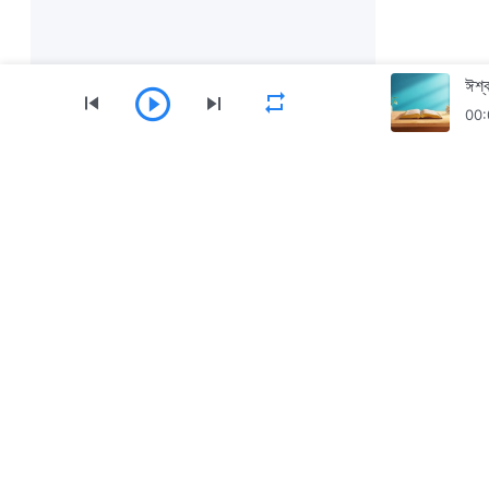
ঈশ্ব
00:
মেনু
হোম
বই
ভিডিও
সর্বশক্তিমান ঈশ্বরের গির্জার অ্যাপটি ডাউনলোড করুন