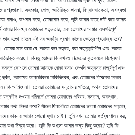
িরত রাখবে সে কথা চিন্তা করো না। আমি তোমাদের ব্যাপারে খুবই হতাশ,
র প্রতারণা, অহংকার, লোভ, অতিরিক্ত কামনা, বিশ্বাসঘাতকতা, অবাধ্যতা
োকা বানাও, অপমান করো, তোষামোদ করো, তুমি আমার কাছে দাবী করে আদায়
মার বিরুদ্ধে তোমাদের শত্রুতার, এবং তোমাদের আমার অসঙ্গতিপূর্ণ
যদি তাই হতো তাহলে এই সব অকাট্য প্রমাণ কাদের ক্ষেত্রে প্রযোজ্য হবে?
রো। তোমরা মনে করো যে তোমরা কত সহৃদয়, কত সহানুভূতিশীল এবং তোমরা
িরিক্ত করেছ। কিন্তু তোমরা কি কখনও নিজেদের কৃতকর্মকে বিশ্লেষণ
সমস্ত কৌশলে তোমরা আমাকে বোকা বানাও সেগুলি অত্যন্ত চাতুর্যপূর্ণ এবং
ুবই দুর্বল, তোমাদের আন্তরিকতা অকিঞ্চিৎকর, এবং তোমাদের বিবেকের অভাব
, এমন কি আমিও না। তোমরা তোমাদের সন্তানের খাতিরে, অথবা তোমাদের
তি যত্নশীল হওয়ার পরিবর্তে তোমরা তোমাদের পরিবার, সন্তান, অবস্থান,
ে আমার কথা চিন্তা করো? শীতল দিনগুলিতে তোমাদের ভাবনা তোমাদের সন্তান,
 তোমাদের ভাবনায় আমার কোনো স্থান নেই। তুমি যখন তোমার কর্তব্য পালন কর,
ত্তার কথা চিন্তা করো। তুমি কি কখনো আমার জন্য কিছু করেছ? তুমি কি