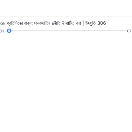
রের প্রতিদিনের বাক্য: মানবজাতির দুর্নীতি উদ্ঘাটিত করা | উদ্ধৃতি 306
00
07
স্তবগান
পাঠ
আমাদের অনুসরণ ক
আমাদের সাথে যোগা
+91-970-