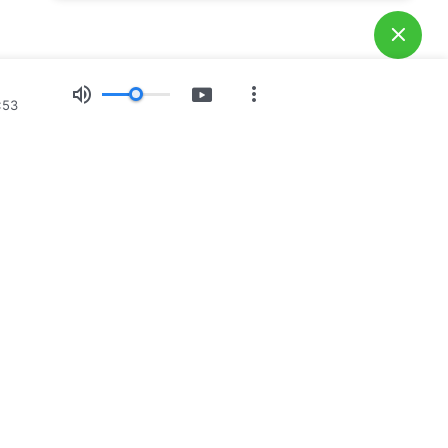
:53
প্রত্যক্ষদর্শীদের আখ্যান
আমাদের সম্পর্কে
রুন
যোগ করুন
782-1023
contact.bn@godfootsteps.org