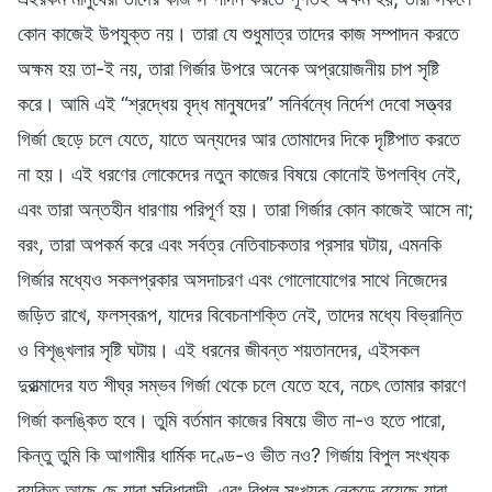
কোন কাজেই উপযুক্ত নয়। তারা যে শুধুমাত্র তাদের কাজ সম্পাদন করতে
অক্ষম হয় তা-ই নয়, তারা গির্জার উপরে অনেক অপ্রয়োজনীয় চাপ সৃষ্টি
করে। আমি এই “শ্রদ্ধেয় বৃদ্ধ মানুষদের” সনির্বন্ধে নির্দেশ দেবো সত্ত্বর
গির্জা ছেড়ে চলে যেতে, যাতে অন্যদের আর তোমাদের দিকে দৃষ্টিপাত করতে
না হয়। এই ধরণের লোকেদের নতুন কাজের বিষয়ে কোনোই উপলব্ধি নেই,
এবং তারা অন্তহীন ধারণায় পরিপূর্ণ হয়। তারা গির্জার কোন কাজেই আসে না;
বরং, তারা অপকর্ম করে এবং সর্বত্র নেতিবাচকতার প্রসার ঘটায়, এমনকি
গির্জার মধ্যেও সকলপ্রকার অসদাচরণ এবং গোলোযোগের সাথে নিজেদের
জড়িত রাখে, ফলস্বরূপ, যাদের বিবেচনাশক্তি নেই, তাদের মধ্যে বিভ্রান্তি
ও বিশৃঙ্খলার সৃষ্টি ঘটায়। এই ধরনের জীবন্ত শয়তানদের, এইসকল
দুরাত্মাদের যত শীঘ্র সম্ভব গির্জা থেকে চলে যেতে হবে, নচেৎ তোমার কারণে
গির্জা কলঙ্কিত হবে। তুমি বর্তমান কাজের বিষয়ে ভীত না-ও হতে পারো,
কিন্তু তুমি কি আগামীর ধার্মিক দণ্ডে-ও ভীত নও? গির্জায় বিপুল সংখ্যক
ব্যক্তি আছে ছে যারা সুবিধাবাদী, এবং বিপুল সংখ্যক নেকড়ে রয়েছে যারা