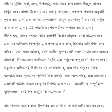
দুষ্টদের নিন্দিত করা, এবং, উপরন্তু, যারা মান্য করে চলতে ইচ্ছুক তাদের
নিখুঁত করে তোলার উদ্দেশ্যে জয় করা। অন্তিমে, সকলকে প্রকার অনুযায়ী
পৃথক করা হবে, এবং যাদের চিন্তাভাবনা আনুগত্যে পরিপূর্ণ, তাদেরই নিখুঁত
করে তোলা হবে। এই কাজটিকে শেষ পর্যন্ত সম্পন্ন করতে হবে।
ইতিমধ্যে, যাদের সমস্ত ক্রিয়াকলাপই বিরোধিতামূলক, তারা দণ্ডিত হবে
এবং চির অগ্নিতে নিক্ষিপ্ত হয়ে দগ্ধ হতে থাকবে, চিরতরে অভিশপ্ত হয়ে
রইবে। যখন সময় আসবে, যখন অতীত যুগের সেই সকল “মহান এবং অদম্য
নায়করা” হীনতম এবং বর্জিততম “দুর্বল এবং নপুংসক কাপুরুষে” পরিণত হবে।
শুধুমাত্র এইভাবেই ঈশ্বরের ন্যায়পরায়ণতার, এবং তাঁর মানুষের দ্বারা
অপ্রতিরোধ্য স্বভাবের প্রতিটি দিক ব্যাখ্যা করা যেতে পারে, এবং একমাত্র
এভাবেই আমার অন্তরের ঘৃণার উপশম হতে পারে। এমনটা যে সম্পুর্ণরূপে
যুক্তিসঙ্গত, সেই বিষয়ে তুমি কি সহমত নও?
যারা পবিত্র আত্মার কাজ উপলব্ধি করতে পারে, বা যারা এই স্রোতের মধ্যে