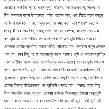
বোঝায়। অগভীর স্তরে কোনো মূল্য পরিশোধ করলে চলবে না; দিনের পর
দিন, ঈশ্বরের বাক্য উন্নততর পর্যায়ে প্রবেশ করে, এবং নিয়ত নতুন বস্তুর
আবির্ভাব ঘটে চলে, এবং, মানুষকেও, প্রত্যহ নতুন করে প্রবেশ করতেই
হবে। ঈশ্বর যখন কিছু বলেন, তখন তিনি তা ফলপ্রসূ করে তোলেন এবং,
যদি তুমি যদি তাল মিলিয়ে চলতে না পারো, তাহলে তুমি পিছিয়ে পড়বে।
তোমাকে তোমার প্রার্থনায় আরো গভীরে পৌঁছাতে হবে; ঈশ্বরের বাক্য ভোজন
এবং পান এমন কিছু নয় যা মাঝেমধ্যে করাই যথেষ্ট। তুমি যে আলোকপ্রাপ্তি
এবং প্রদীপ্তি গ্রহণ করো, তা গভীরতর করে তোলো। তোমার পূর্বধারণা এবং
কল্পনা ক্রমশ বিলীন হবে। তোমাকে তোমার বিচারক্ষমতাও আবশ্যিকভাবেই
দৃঢ়তর করে তুলতে হবে, এবং যে বিষয়েরই সম্মুখীন হও না কেন, সেই বিষয়ে
তোমার নিজস্ব চিন্তাভাবনা এবং দৃষ্টিভঙ্গী থাকতে হবে। আত্মার মধ্যে কিছু
বিষয় উপলব্ধি করার মাধ্যমে, তোমায় বাহ্যিক বিষয়বস্তুর বিষয়ে অন্তর্দৃষ্টি
লাভ, এবং যে কোন সমস্যার সারমর্ম উপলব্ধি করতেই হবে। যদি তুমি এই
সকল বিষয়বস্তুর মাধ্যমে প্রস্তুত না হও, তাহলে তুমি কীভাবে গির্জার