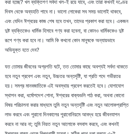
করা হচ্ছে? খল ব্যক্তিগণ সর্বদা খল-ই রয়ে যাবে, এবং তারা কখনই দণ্ডের
দিবস থেকে অব্যহতি পাবে না। ভালো লোকেরা সব সময় ভালোই থাকবে,
এবং যেদিন ঈশ্বরের কাজ শেষ হবে তখন, তাদের প্রকাশ করা হবে। একজন
দুষ্ট ব্যক্তিকেও ধার্মিক হিসাবে গণ্য করা হবেনা, বা কোনও ধার্মিককেও দুষ্ট
রূপে গণ্য করা হবে না। আমি কি কখনো কোন মানুষকে অন্যায়ভাবে
অভিযুক্ত হতে দেব?
যত তোমার জীবনের অগ্রগতি ঘটে, তত তোমার কাছে অবশ্যই সর্বদা থাকতে
হবে নতুন প্রবেশ এবং নতুন, উচ্চতর অন্তর্দৃষ্টি, যা প্রতি পদে গভীরতর
হয়। সমগ্র মানবজাতিকে এই অবস্থায় প্রবেশ করতেই হবে। যোগাযোগ
স্থাপন করা, ধর্মোপদেশ শোনা, ঈশ্বরের বাক্যগুলি পাঠ করা, অথবা কোনো
বিষয় পরিচালনা করার মাধ্যমে তুমি নতুন অন্তর্দৃষ্টি এবং নতুন আলোকপ্রাপ্তি
লাভ করবে এবং পুরানো দিনকালের পুরানোনিয়মে আবদ্ধ হয়ে জীবনযাপন
করবে না আর না; তুমি নিয়ত নতুন আলোকে বসবাস করবে, এবং কখনই
ঈশ্বরের বাক্য থেকে বিপথগামী হবেনা। সঠিক পথে চলা বলতে এ-ই