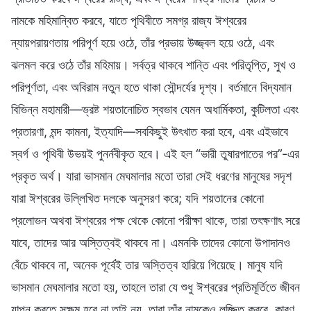
নামকে মহিমান্বিত করবে, যাতে পৃথিবীতে সমগ্র রাজ্য ঈশ্বরের
ন্যায়পরায়ণতায় পরিপূর্ণ হয়ে ওঠে, তাঁর প্রভায় উজ্জ্বল হয়ে ওঠে, এবং
ঝলমল করে ওঠে তাঁর মহিমায়। সর্বত্র থাকবে শান্তি এবং পরিতৃপ্তি, সুখ ও
পরিপূর্ণতা, এবং অবিরাম নতুন হতে থাকা সৌন্দর্যের দৃশ্য। বর্তমানে বিদ্যমান
বিভিন্ন মহামারী—ভ্রষ্ট শয়তানোচিত স্বভাব যেমন অধার্মিকতা, কুটিলতা এবং
প্রতারণা, মন্দ কামনা, ইত্যাদি—সবকিছুই উৎখাত করা হবে, এবং এইভাবে
স্বর্গ ও পৃথিবী উভয়ই পুনর্নবীকৃত হবে। এই হল “ভারী তুষারপাতের পর”-এর
প্রকৃত অর্থ। যারা ভাসমান মেঘমালার মতো তারা সেই ধরণের মানুষের সদৃশ
যারা ঈশ্বরের উল্লিখিত দলকে অনুসরণ করে; যদি শয়তানের কোনো
প্রলোভন অথবা ঈশ্বরের পক্ষ থেকে কোনো পরীক্ষা থাকে, তারা তৎক্ষণাৎ সরে
যাবে, তাদের আর অস্তিত্বই থাকবে না। এমনকি তাদের কোনো উপাদানও
বেঁচে থাকবে না, অনেক পূর্বেই তার অস্তিত্ব হারিয়ে গিয়েছে। মানুষ যদি
ভাসমান মেঘমালার মতো হয়, তাহলে তারা যে শুধু ঈশ্বরের প্রতিমূর্তিতে জীবন
যাপন করতে সক্ষম হবে না তাই নয়, তারা তাঁর নামকেও লজ্জিত করবে, কারণ