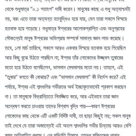
থেকে শুধুমাত্র “০.১ শতাংশ” দাবী করেন। মানুষের কাছে এ শুধু অত্যাশ্চর্যই
নয়, বরং এতে তারা অত্যন্ত হতবুদ্ধিও হয়ে যায়, যেন তারা সকলে বিস্ময়ে
হতবাক হয়ে পড়েছে। শুধুমাত্র ঈশ্বরের আলোকপ্রাপ্তি এবং অনুগ্রহের
সৌজন্যেই মানুষ ঈশ্বরের অভিপ্রায় সম্পর্কে সামান্য জ্ঞান লাভ করেছে।
তবে, ১লা মার্চ তারিখে, সকলে আরও একবার বিস্ময়ে হতবাক হয়ে গিয়েছিল
আর কিছু বুঝে উঠতে পারছিল না; ঈশ্বর তাঁর লোকেদের উজ্জ্বল তুষারের
মতো হয়ে উঠতে বলেছিলেন, ভাসমান মেঘমালার মতো নয়। তাহলে, এই
“তুষার” বলতে কী বোঝায়? এবং “ভাসমান মেঘমালা” কী নির্দেশ করে? এই
পর্যায়ে, ঈশ্বর এই শব্দগুলির গভীরতর অর্থ ইচ্ছাকৃতভাবেই প্রকাশ করছেন
না। তা মানুষকে বিভ্রান্তিতে নিমজ্জিত করে, আর এইভাবে তারা জ্ঞান
অন্বেষণ করতে চাওয়ায় তাদের বিশ্বাস বৃদ্ধি পায়—কারণ ঈশ্বরের
লোকেদের কাছ থেকে এটি একটি নির্দিষ্ট দাবী, তা ছাড়া কিছুই নয়; সকল মানুষ
তাই দেখে যে তারা অজান্তেই এই অতল শব্দগুলির গভীর চিন্তায় আরও বেশি
সময় অতিবাহিত করছে। এর পরিণতি হিসাবে, তাদের মস্তিষ্কে নানান