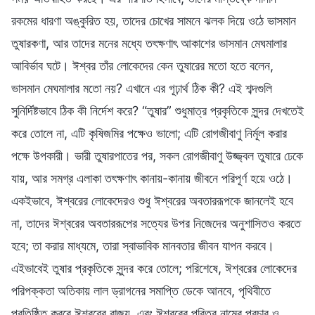
রকমের ধারণা অঙ্কুরিত হয়, তাদের চোখের সামনে ঝলক দিয়ে ওঠে ভাসমান
তুষারকণা, আর তাদের মনের মধ্যে তৎক্ষণাৎ আকাশের ভাসমান মেঘমালার
আবির্ভাব ঘটে। ঈশ্বর তাঁর লোকেদের কেন তুষারের মতো হতে বলেন,
ভাসমান মেঘমালার মতো নয়? এখানে এর গূঢ়ার্থ ঠিক কী? এই শব্দগুলি
সুনির্দিষ্টভাবে ঠিক কী নির্দেশ করে? “তুষার” শুধুমাত্র প্রকৃতিকে সুন্দর দেখতেই
করে তোলে না, এটি কৃষিজমির পক্ষেও ভালো; এটি রোগজীবাণু নির্মূল করার
পক্ষে উপকারী। ভারী তুষারপাতের পর, সকল রোগজীবাণু উজ্জ্বল তুষারে ঢেকে
যায়, আর সমগ্র এলাকা তৎক্ষণাৎ কানায়-কানায় জীবনে পরিপূর্ণ হয়ে ওঠে।
একইভাবে, ঈশ্বরের লোকেদেরও শুধু ঈশ্বরের অবতাররূপকে জানলেই হবে
না, তাদের ঈশ্বরের অবতাররূপের সত্যের উপর নিজেদের অনুশাসিতও করতে
হবে; তা করার মাধ্যমে, তারা স্বাভাবিক মানবতার জীবন যাপন করবে।
এইভাবেই তুষার প্রকৃতিকে সুন্দর করে তোলে; পরিশেষে, ঈশ্বরের লোকেদের
পরিপক্কতা অতিকায় লাল ড্রাগনের সমাপ্তি ডেকে আনবে, পৃথিবীতে
প্রতিষ্ঠিত করবে ঈশ্বরের রাজ্য, এবং ঈশ্বরের পবিত্র নামের প্রচার ও