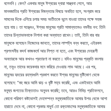
বলেননি। কেন? একবার মানুষ ঈশ্বরের দ্বারা সান্ত্বনা পেলে, আর
মানবজাতির প্রতি ঈশ্বরের বিষন্নতার বিষয়ে অবহিত হলে, সংগ্রাম করে
সামনের দিকে এগিয়ে চলার সময় অতীতকে ভুলে যাওয়া তাদের পক্ষে সহজ
হয়ে যায়। তা সত্ত্বেও, ঈশ্বর মানুষের প্রতি সামান্যতমও নমনীয় নন: তিনি
তাদের চিন্তাভাবনাকে নিশানা করা অব্যাহত রাখেন। তাই, তিনি বার বার
মানুষকে বলেছেন নিজেদের জানতে, তাদের লাম্পট্য বন্ধ করতে, এইরকম
প্রশংসনীয় কদর্য কাজকর্মে আর লিপ্ত না হতে, এবং ঈশ্বরের দেহরূপী
অবতারকে আর কখনও প্রতারণা না করতে। যদিও মানুষের প্রকৃতি বদলায়
না, তবুও তাদের কয়েকবার মনে করিয়ে দেওয়ায় লাভ আছে। এর পর,
মানুষের হৃদয়ের রহস্যগুলি প্রকাশ করতে ঈশ্বর মানুষের দৃষ্টিকোণ থেকে
বলেছেন: “বহু বছর আমি ঝড় ও বৃষ্টি সহ্য করেছি, এবং একইভাবে আমি
মনুষ্য জগতের তিক্ততাও অনুভব করেছি; তবে, আরও নিবিড় প্রতিফলনে,
কোনো পরিমাণ কষ্টভোগই দেহসম্পন্ন মনুষ্যজাতিকে আমার উপর থেকে আশা
হারাতে দেবে না, কোনো প্রকার মাধুর্য তো রক্তমাংসের মনুষ্যজাতিকে আমার