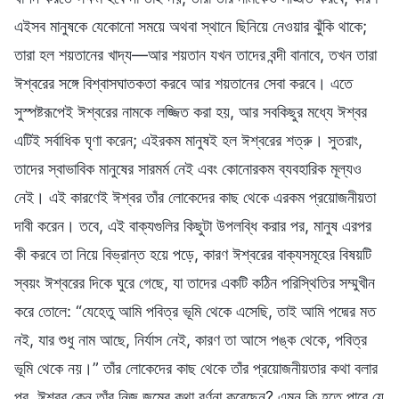
এইসব মানুষকে যেকোনো সময়ে অথবা স্থানে ছিনিয়ে নেওয়ার ঝুঁকি থাকে;
তারা হল শয়তানের খাদ্য—আর শয়তান যখন তাদের বন্দী বানাবে, তখন তারা
ঈশ্বরের সঙ্গে বিশ্বাসঘাতকতা করবে আর শয়তানের সেবা করবে। এতে
সুস্পষ্টরূপেই ঈশ্বরের নামকে লজ্জিত করা হয়, আর সবকিছুর মধ্যে ঈশ্বর
এটিই সর্বাধিক ঘৃণা করেন; এইরকম মানুষই হল ঈশ্বরের শত্রু। সুতরাং,
তাদের স্বাভাবিক মানুষের সারমর্ম নেই এবং কোনোরকম ব্যবহারিক মূল্যও
নেই। এই কারণেই ঈশ্বর তাঁর লোকেদের কাছ থেকে এরকম প্রয়োজনীয়তা
দাবী করেন। তবে, এই বাক্যগুলির কিছুটা উপলব্ধি করার পর, মানুষ এরপর
কী করবে তা নিয়ে বিভ্রান্ত হয়ে পড়ে, কারণ ঈশ্বরের বাক্যসমূহের বিষয়টি
স্বয়ং ঈশ্বরের দিকে ঘুরে গেছে, যা তাদের একটি কঠিন পরিস্থিতির সম্মুখীন
করে তোলে: “যেহেতু আমি পবিত্র ভূমি থেকে এসেছি, তাই আমি পদ্মের মত
নই, যার শুধু নাম আছে, নির্যাস নেই, কারণ তা আসে পঙ্ক থেকে, পবিত্র
ভূমি থেকে নয়।” তাঁর লোকেদের কাছ থেকে তাঁর প্রয়োজনীয়তার কথা বলার
পর, ঈশ্বর কেন তাঁর নিজ জন্মের কথা বর্ণনা করেছেন? এমন কি হতে পারে যে