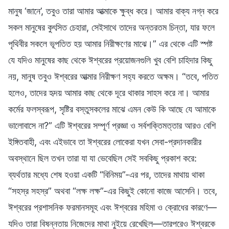
মানুষ ‘জানে’, তবুও তারা আমার আত্মাকে ক্ষুব্ধ করে। আমার বাক্য নগ্ন করে
সকল মানুষের কুৎসিত চেহারা, সেইসাথে তাদের অন্তরতম চিন্তা, যার ফলে
পৃথিবীর সকলে ভূপতিত হয় আমার নিরীক্ষণের মাঝে।” এর থেকে এটি স্পষ্ট
যে যদিও মানুষের কাছ থেকে ঈশ্বরের প্রয়োজনগুলি খুব বেশি চাহিদার কিছু
নয়, মানুষ তবুও ঈশ্বরের আত্মার নিরীক্ষণ সহ্য করতে অক্ষম। “তবে, পতিত
হলেও, তাদের হৃদয় আমার কাছ থেকে দূরে থাকার সাহস করে না। আমার
কর্মের ফলস্বরূপ, সৃষ্টির বস্তুসকলের মাঝে এমন কেউ কি আছে যে আমাকে
ভালোবাসে না?” এটি ঈশ্বরের সম্পূর্ণ প্রজ্ঞা ও সর্বশক্তিমত্তার আরও বেশি
ইঙ্গিতবাহী, এবং এইভাবে তা ঈশ্বরের লোকেরা যখন সেবা-প্রদানকারীর
অবস্থানে ছিল তখন তারা যা যা ভেবেছিল সেই সবকিছু প্রকাশ করে:
ব্যর্থতার মধ্যে শেষ হওয়া একটি “বিনিময়”-এর পর, তাদের মাথায় থাকা
“সহস্র সহস্র” অথবা “লক্ষ লক্ষ”-এর কিছুই কোনো কাজে আসেনি। তবে,
ঈশ্বরের প্রশাসনিক ফরমানসমূহ এবং ঈশ্বরের মহিমা ও ক্রোধের কারণে—
যদিও তারা বিষন্নতায় নিজেদের মাথা নুইয়ে রেখেছিল—তারপরেও ঈশ্বরকে