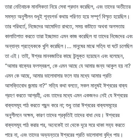
তারা নেতিবাচক মানসিকতা নিয়ে সেবা প্রদান করেছিল, এবং তাদের অতীতের
সমস্ত অনুশীলন শুধুই শূন্যগর্ভ কথায় পরিণত হয়ে সম্পূর্ণ বিস্মৃত হয়েছিল।
তার পরিবর্তে, নিজেদের আমোদিত রাখতে, সময় কাটাতে অথবা অলসতায়
কালাতিপাত করতে তারা ইচ্ছামত এমন কাজ করেছিল যা তাদের নিজেদের এবং
অন্যান্য প্রত্যেককে খুশি করেছিল।… মানুষের মাঝে সত্যি যা ঘটে চলেছিল
তা এই। তাই, ঈশ্বর মানবজাতির কাছে উন্মুক্ত হয়েছেন এবং বলেছেন,
“আমার বাক্যের ফলস্বরূপ, কে এমন আছে যে আমার জন্য আকুল হয় না?
এমন কে আছে, আমার ভালোবাসার ফলে যার মধ্যে আমার প্রতি
আসক্তিবোধ জন্মায় না?” সত্যি কথা বলতে, সকল মানুষই ঈশ্বরের বাক্য
গ্রহণ করতে আগ্রহী, এবং তাদের মধ্যে এমন একজনও নেই যে ঈশ্বরের
বাক্যসমূহ পাঠ করতে পছন্দ করে না; শুধু তারা ঈশ্বরের বাক্যসমূহের
অনুশীলনে অক্ষম, কারণ তাদের প্রকৃতিই তাদের বাধা দেয়। ঈশ্বরের
বাক্যসমূহ পাঠ করার পর, অনেকেই তা থেকে দূরে সরে থাকা সহ্য করতে
পারে না, এবং তাদের অভ্যন্তরে ঈশ্বরের প্রতি ভালোবাসা বৃদ্ধি পায়।