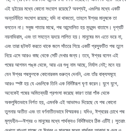
এই দুইয়ের মধ্যে কোনো সংযোগ রয়েছে? অবশ্যই, এগুলির মধ্যে একটি
অন্তর্নিহিত সংযোগ রয়েছে; যদি না থাকতো, তাহলে ঈশ্বর মানুষকে তা
বলতেন না। সবুজ পাতার মাঝে, পদ্ম আন্দোলিত হয় মৃদুমন্দ বাতাসে। দৃশ্যটি
নয়নাভিরাম, এবং তা সযত্নে হৃদয়ে লালিত হয়। মানুষের মন এতে ভরে না,
এবং তারা ছটফট করতে থাকে জলে সাঁতরে গিয়ে একটি প্রস্ফুটিত পদ্ম তুলে
নিয়ে এসে আরও কাছ থেকে সেটি দেখার জন্য। তবে, ঈশ্বর বলেন এই
পদ্মের আগমন পঙ্ক থেকে, আর এর শুধু নাম আছে, নির্যাস নেই; মনে হয়
যেন ঈশ্বর পদ্মফুলকে কোনোরকম গুরুত্ব দেননি, এবং তাঁর বাক্যসমূহে
আরও স্পষ্ট হয় যে এগুলিকে তিনি এক নির্দিষ্টরূপ ঘৃণা করেন। যুগে যুগে,
অনেকেই পদ্মের অমিতব্যয়ী প্রশংসা করেছে কারণ তারা পাঁক থেকে
অকলুষিতভাবে নির্গত হয়, এমনকি এই আভাসও দিয়েছে যে পদ্ম কোনো
তুলনার অতীত এবং তা বর্ণনাতীতভাবে বিস্ময়কর। যদিও, ঈশ্বরের চোখে পদ্ম
মূল্যহীন—ঈশ্বর ও মানুষের মধ্যে পার্থক্যও নির্দিষ্টভাবে ঠিক এটিই। সুতরাং
দেখতে পাওয়া যাচ্ছে যে ঈশ্বর ও মানুষের মধ্যে পার্থক্য আকাশ মণ্ডল ও