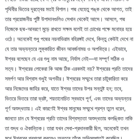
পৃথিবীর ভিতের দূরত্বের মতই বিশাল। পদ্ম যেহেতু পঙ্ক থেকে আগত, তাই
তার প্রয়োজনীয় পুষ্টি উপাদানগুলিও সেখান থেকেই আসে। আসলে, পদ্ম
নিজেকে ছদ্ম-আবরণে মুড়ে রাখতে সক্ষম বলেই তা চোখের পক্ষে মনোহর হয়ে
ওঠে। অনেকেই শুধু পদ্মের নয়নাভিরাম বহিরঙ্গই দেখে, কিন্তু কেউই দেখে না
যে তার অভ্যন্তরে লুক্কায়িত জীবন আবর্জনাময় ও অপবিত্র। এইভাবে,
ঈশ্বর বলেছেন যে এর শুধু নাম আছে, নির্যাস নেই—যা সম্পূর্ণ সঠিক ও
সত্য। ঈশ্বরের লোকেরা কি আজ ঠিক এরকমই নয়? ঈশ্বরের প্রতি তাদের
সমর্পণ আর বিশ্বাস শুধুই অগভীর। ঈশ্বরের সম্মুখে তারা চাটুকারিতা করে
আর নিজেদের জাহির করে, যাতে ঈশ্বর তাদের উপর সন্তুষ্ট হন; তবে,
ভিতরে ভিতরে তারা ভ্রষ্ট, শয়তানোচিত স্বভাবে পূর্ণ, এবং তাদের অভ্যন্তর
পূর্ণ অশুদ্ধতায়। এই কারণেই ঈশ্বর মানুষের সম্মুখে প্রশ্ন তুলে ধরেন,
জানতে চান যে ঈশ্বরের প্রতি তাদের বিশ্বস্ততা অশুদ্ধতায় কলঙ্কিত নাকি
তা শুদ্ধ ও ঐকান্তিক। তারা যখন সেবা-প্রদানকারী ছিল, অনেকেই তখন
মুখে ঈশ্বরের প্রশংসা করলেও অন্তরে তাঁকে অভিসম্পাতই করেছিল।