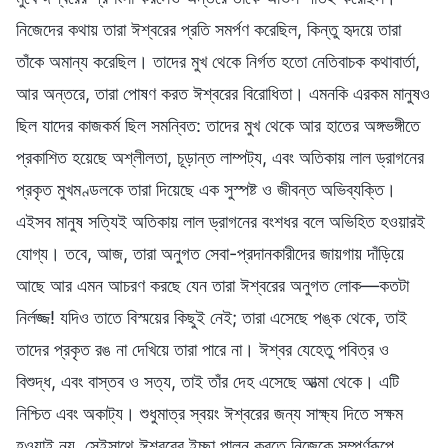
নিজেদের কথায় তারা ঈশ্বরের প্রতি সমর্পণ করেছিল, কিন্তু হৃদয়ে তারা
তাঁকে অমান্য করেছিল। তাদের মুখ থেকে নির্গত হতো নেতিবাচক কথাবার্তা,
আর অন্তরে, তারা পোষণ করত ঈশ্বরের বিরোধিতা। এমনকি এরকম মানুষও
ছিল যাদের কাজকর্ম ছিল সমন্বিত: তাদের মুখ থেকে আর হাতের অঙ্গভঙ্গীতে
প্রকাশিত হয়েছে অশ্লীলতা, চূড়ান্ত লাম্পট্য, এবং অতিকায় লাল ড্রাগনের
প্রকৃত মুখমণ্ডলকে তারা দিয়েছে এক সুস্পষ্ট ও জীবন্ত অভিব্যক্তি।
এইসব মানুষ সত্যিই অতিকায় লাল ড্রাগনের বংশধর বলে অভিহিত হওয়ারই
যোগ্য। তবে, আজ, তারা অনুগত সেবা-প্রদানকারীদের জায়গায় দাঁড়িয়ে
আছে আর এমন আচরণ করছে যেন তারা ঈশ্বরের অনুগত লোক—কতটা
নির্লজ্জ! যদিও তাতে বিস্ময়ের কিছুই নেই; তারা এসেছে পঙ্ক থেকে, তাই
তাদের প্রকৃত রঙ না দেখিয়ে তারা পারে না। ঈশ্বর যেহেতু পবিত্র ও
বিশুদ্ধ, এবং বাস্তব ও সত্য, তাই তাঁর দেহ এসেছে আত্মা থেকে। এটি
নিশ্চিত এবং অকাট্য। শুধুমাত্র স্বয়ং ঈশ্বরের জন্য সাক্ষ্য দিতে সক্ষম
হওয়াই নয়, সেইসাথে ঈশ্বরের ইচ্ছা পালন করতে নিজেকে সম্পূর্ণরূপে