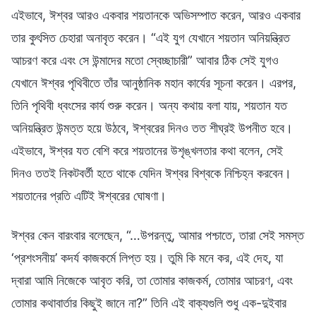
এইভাবে, ঈশ্বর আরও একবার শয়তানকে অভিসম্পাত করেন, আরও একবার
তার কুৎসিত চেহারা অনাবৃত করেন। “এই যুগ যেখানে শয়তান অনিয়ন্ত্রিত
আচরণ করে এবং সে উন্মাদের মতো স্বেচ্ছাচারী” আবার ঠিক সেই যুগও
যেখানে ঈশ্বর পৃথিবীতে তাঁর আনুষ্ঠানিক মহান কার্যের সূচনা করেন। এরপর,
তিনি পৃথিবী ধ্বংসের কার্য শুরু করেন। অন্য কথায় বলা যায়, শয়তান যত
অনিয়ন্ত্রিত উন্মত্ত হয়ে উঠবে, ঈশ্বরের দিনও তত শীঘ্রই উপনীত হবে।
এইভাবে, ঈশ্বর যত বেশি করে শয়তানের উশৃঙ্খলতার কথা বলেন, সেই
দিনও ততই নিকটবর্তী হতে থাকে যেদিন ঈশ্বর বিশ্বকে নিশ্চিহ্ন করবেন।
শয়তানের প্রতি এটিই ঈশ্বরের ঘোষণা।
ঈশ্বর কেন বারংবার বলেছেন, “…উপরন্তু, আমার পশ্চাতে, তারা সেই সমস্ত
‘প্রশংসনীয়’ কদর্য কাজকর্মে লিপ্ত হয়। তুমি কি মনে কর, এই দেহ, যা
দ্বারা আমি নিজেকে আবৃত করি, তা তোমার কাজকর্ম, তোমার আচরণ, এবং
তোমার কথাবার্তার কিছুই জানে না?” তিনি এই বাক্যগুলি শুধু এক-দুইবার