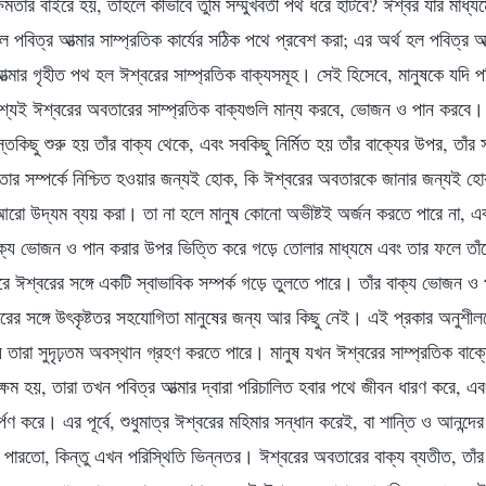
্ষমতার বাইরে হয়, তাহলে কীভাবে তুমি সম্মুখবর্তী পথ ধরে হাঁটবে? ঈশ্বর যার মাধ্য
ল পবিত্র আত্মার সাম্প্রতিক কার্যের সঠিক পথে প্রবেশ করা; এর অর্থ হল পবিত্র আত
আত্মার গৃহীত পথ হল ঈশ্বরের সাম্প্রতিক বাক্যসমূহ। সেই হিসেবে, মানুষকে যদি পব
্যই ঈশ্বরের অবতারের সাম্প্রতিক বাক্যগুলি মান্য করবে, ভোজন ও পান করবে। যে
স্তকিছু শুরু হয় তাঁর বাক্য থেকে, এবং সবকিছু নির্মিত হয় তাঁর বাক্যের উপর, তাঁর
ার সম্পর্কে নিশ্চিত হওয়ার জন্যই হোক, কি ঈশ্বরের অবতারকে জানার জন্যই হো
আরো উদ্যম ব্যয় করা। তা না হলে মানুষ কোনো অভীষ্টই অর্জন করতে পারে না, এব
াক্য ভোজন ও পান করার উপর ভিত্তি করে গড়ে তোলার মাধ্যমে এবং তার ফলে তাঁকে 
ীরে ঈশ্বরের সঙ্গে একটি স্বাভাবিক সম্পর্ক গড়ে তুলতে পারে। তাঁর বাক্য ভোজন 
রের সঙ্গে উৎকৃষ্টতর সহযোগিতা মানুষের জন্য আর কিছু নেই। এই প্রকার অনুশীলন
্যে তারা সুদৃঢ়তম অবস্থান গ্রহণ করতে পারে। মানুষ যখন ঈশ্বরের সাম্প্রতিক বাক
ষম হয়, তারা তখন পবিত্র আত্মার দ্বারা পরিচালিত হবার পথে জীবন ধারণ করে, এবং
্পণ করে। এর পূর্বে, শুধুমাত্র ঈশ্বরের মহিমার সন্ধান করেই, বা শান্তি ও আনন্দে
 পারতো, কিন্তু এখন পরিস্থিতি ভিন্নতর। ঈশ্বরের অবতারের বাক্য ব্যতীত, তাঁর 