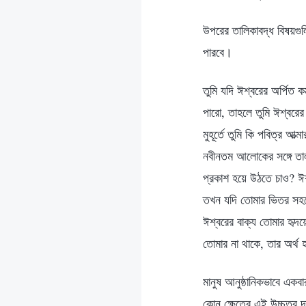
উপরের তালিকাবদ্ধ বিষয়গুলি
পারবে।
তুমি যদি ঈশ্বরের অর্পিত ক
পারো, তাহলে তুমি ঈশ্বরের
মুহূর্তে তুমি কি পবিত্র আ
নবীনতম আলোকের সঙ্গে তাল 
প্রকাশ হয়ে উঠতে চাও? ঈশ
তখন যদি তোমার ভিতর সহয
ঈশ্বরের বাক্য তোমার হৃদ
তোমার না থাকে, তার অর্থ 
মানুষ আনুষ্ঠানিকভাবে একব
কোন ক্ষেত্রে এই উচ্চতর 