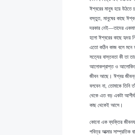
ঈশ্বরের মানুষ হয়ে উঠতে চ
বস্তুত, মানুষের কাছে ঈশ্
দরকার নেই—তাদের একমাত্
হলো ঈশ্বরের কাছে হৃদয় ন
এতো কঠিন কাজ বলে মনে হচ্
সত্যের বাস্তবতা কী তা তার
আলোকপ্রাপ্ত ও আলোকিত, এ
জীবন আছে। ঈশ্বর জীবন্ত 
বলবেন না, তোমাকে তিনি ত
থেকে এত বড় একটা আশীর্বা
কাছ থেকেই আসে।
কোনো এক ব্যক্তির জীবনযাত
পবিত্র আত্মার সাম্প্রতিক