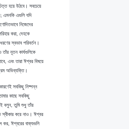
চিত্ত হয়ে উঠবে। সবচেয়ে
বে; এমনকি এগুলি যদি
প্রণোদিতভাবে নিজেদের
পরিহার করা, দেহকে
ধরণের স্বভাব পরিবর্তন।
তাঁর নূতন কার্যগুলিকে
যাবে, এবং তারা ঈশ্বর বিষয়ে
্রিম অভিব্যক্তি।
ারণেই সবকিছু নিষ্পন্ন
 তোমার কাছে সবকিছু
বলুন, তুমি শুধু তাঁর
তি স্বীকার করে নাও। ঈশ্বর
স কর, ঈশ্বরের বাক্যগুলি