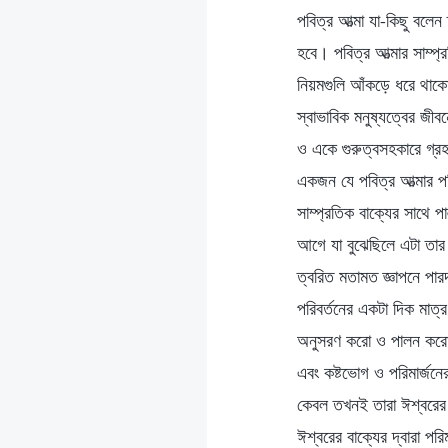
পবিত্র আত্মা যা-কিছু বলেন
হবে। পবিত্র আত্মার সাম্প্
নিয়মগুলি আঁকড়ে ধরে থাকো
স্বাভাবিক মনুষ্যত্বের জী
ও একে গুরুত্বসহকারে গ্রহ
একজন যে পবিত্র আত্মার পর
সাম্প্রতিক বাক্যের সাথে
আগে যা বুঝেছিলে এটা তার 
ত্বরিত মতামত জ্ঞাপনে পার
পরিবর্তনের একটা দিক মাত্র।
অনুসরণ করো ও পালন করো। ম
এবং কষ্টভোগ ও পরিমার্জনে
কেবল তখনই তারা ঈশ্বরের 
ঈশ্বরের বাক্যের দ্বারা পরি