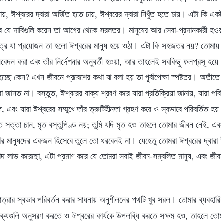
ায়, ঈশ্বরের দ্বারা অর্জিত হতে চায়, ঈশ্বরের দ্বারা নিখুঁত হতে চায়। এটা কি এ
বর যে দাবিগুলি করেন তা আগের থেকে সরলতর। মানুষের আর সেবা-প্রদানকারী হওয়ার
র যা প্রয়োজন তা হলো ঈশ্বরের মানুষ হয়ে ওঠা। এটা কি সহজতর নয়? তোমায় শু
িবেদন করা এবং তাঁর নির্দেশনার অনুবর্তী হওয়া, আর তাহলেই সবকিছু ফলপ্রসূ হ
ছে কেন? এখন জীবনে প্রবেশের কথা যা বলা হয় তা পূর্বাপেক্ষা স্পষ্টতর। অতীতে ম
া জানত না। বস্তুত, ঈশ্বরের বাক্য শ্রবণ করে যারা প্রতিক্রিয়া জানায়, যারা পবিত্
বং যারা ঈশ্বরের সম্মুখে তাঁর ত্রুটিহীনতা গ্রহণ করে ও স্বভাবে পরিবর্তিত
সত্তা চান, মৃত বস্তুপিণ্ড নয়; তুমি যদি মৃত হও তাহলে তোমার জীবন নেই, এবং
াঁর মানুষদের একজন হিসেবে তুলে তো ধরবেনই না। যেহেতু তোমরা ঈশ্বরের দ্বারা
দ লাভ করেছো, এটা প্রমাণ করে যে তোমরা সবাই জীবন-সম্বলিত মানুষ, এবং জীবন
্রার স্বভাব পরিবর্তন করার সাধনায় অনুশীলনের পথটি খুব সরল। তোমার ব্যবহারি
 বাক্যগুলি অনুসরণ করতে ও ঈশ্বরের কার্যকে উপলব্ধি করতে সক্ষম হও, তাহলে তোম